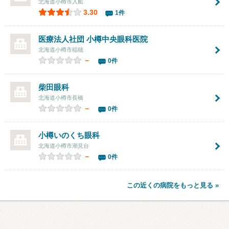
北海道小樽市入船
3.30
1件
医療法人社団
小樽中央眼科医院
北海道小樽市稲穂
－
0件
柴田眼科
北海道小樽市長橋
－
0件
小樽いのくち眼科
北海道小樽市潮見台
－
0件
この近くの病院をもっと見る »