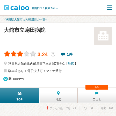
«秋田県大館市比内町扇田の一覧へ
大館市立扇田病院
3.24
1件
？
地図
秋田県大館市比内町扇田字本道端7番地1【
】
駐車場あり
電子決済可
マイナ受付
朝（8:30〜）
1件
TOP
地図
口コミ
アクセス数 7月：
42
| 6月：
32
| 年間：
389