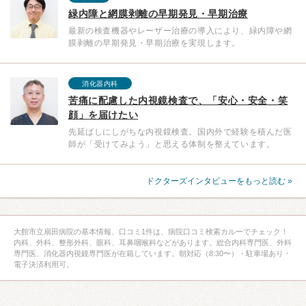
緑内障と網膜剥離の早期発見・早期治療
最新の検査機器やレーザー治療の導入により、緑内障や網
膜剥離の早期発見・早期治療を実現します。
消化器内科
苦痛に配慮した内視鏡検査で、「安心・安全・笑
顔」を届けたい
先延ばしにしがちな内視鏡検査。国内外で経験を積んだ医
師が「受けてみよう」と思える体制を整えています。
ドクターズインタビューをもっと読む »
大館市立扇田病院の基本情報、口コミ1件は、病院口コミ検索カルーでチェック！
内科、外科、整形外科、眼科、耳鼻咽喉科などがあります。総合内科専門医、外科
専門医、消化器内視鏡専門医が在籍しています。朝対応（8:30〜）・駐車場あり・
電子決済利用可。