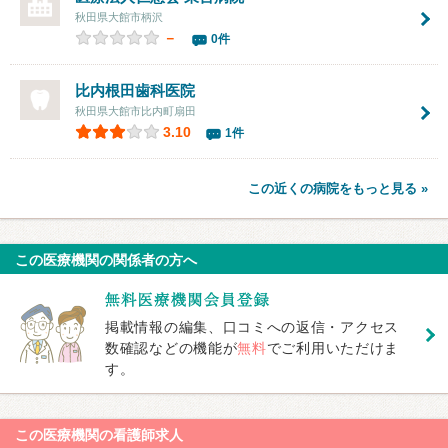
秋田県大館市柄沢
－
0件
比内根田歯科医院
秋田県大館市比内町扇田
3.10
1件
この近くの病院をもっと見る »
この医療機関の関係者の方へ
掲載情報の編集、口コミへの返信・アクセス
数確認などの機能が
無料
でご利用いただけま
す。
この医療機関の看護師求人