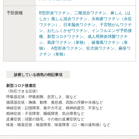
予防接種
B型肝炎ワクチン
、
二種混合ワクチン
、
麻しん（は
しか）風しん混合ワクチン
、
水疱瘡ワクチン（水痘
ワクチン）
、
日本脳炎ワクチン
、
子宮頸がんワクチ
ン
、
おたふくかぜワクチン
、
インフルエンザ予防接
種
、
新型コロナワクチン
、
成人用肺炎球菌ワクチ
ン
、
風疹ワクチン（単独）
、
破傷風ワクチン（単
独）
、
A型肝炎ワクチン
、
狂犬病ワクチン
、
麻疹ワ
クチン（単独）
診察している病気の特記事項
新型コロナ後遺症
《対応できる症状》
呼吸器症状：呼吸困難、息苦しさ、咳など
循環器症状：胸痛、動悸、倦怠感、四肢の浮腫や冷感など
神経症状：記憶障害、集中力不足、精神的疲労、不安など
精神症状：不安障害、睡眠障害、気分障害など
皮膚症状：頭髪の脱毛、その他の皮膚症状など
味覚・嗅覚症状：嗅覚障害、味覚障害（口・喉の違和感）など