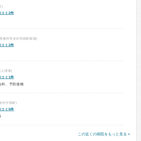
)
口コミ2件
県奥州市水沢羽田町駅南)
口コミ2件
上姉体)
口コミ1件
内科、予防接種
水沢中田町)
口コミ5件
科
この近くの病院をもっと見る »