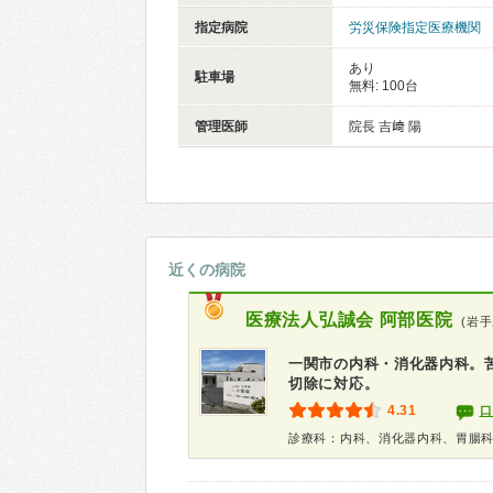
指定病院
労災保険指定医療機関
あり
駐車場
無料: 100台
管理医師
院長 吉﨑 陽
近くの病院
医療法人弘誠会
阿部医院
(岩
一関市の内科・消化器内科。
切除に対応。
4.31
口
診療科：内科、消化器内科、胃腸