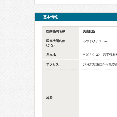
基本情報
医療機関名称
美山病院
医療機関名称
みやまびょういん
(かな)
所在地
〒023-0132 岩手
アクセス
JR水沢駅東口から県交
地図