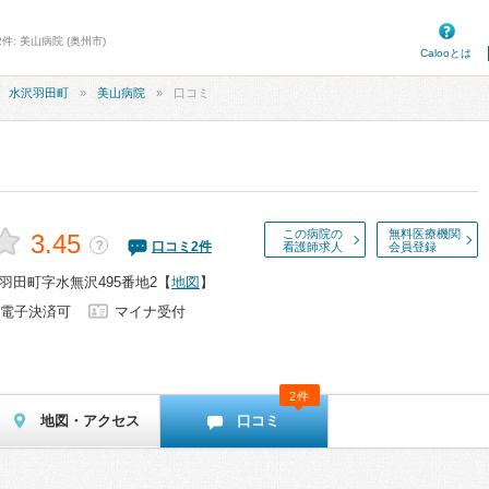
件: 美山病院 (奥州市)
Calooとは
水沢羽田町
美山病院
口コミ
この病院の
無料医療機関
3.45
？
口コミ
2
件
看護師求人
会員登録
羽田町字水無沢495番地2
【
地図
】
電子決済可
マイナ受付
2件
地図・アクセス
口コミ