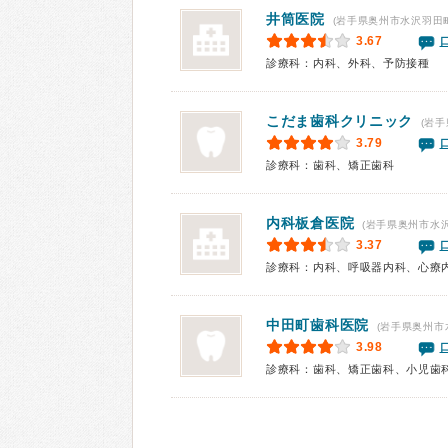
井筒医院
(岩手県奥州市水沢羽田町
3.67
診療科：内科、外科、予防接種
こだま歯科クリニック
(岩手
3.79
診療科：歯科、矯正歯科
内科板倉医院
(岩手県奥州市水沢
3.37
診療科：内科、呼吸器内科、心療
中田町歯科医院
(岩手県奥州市
3.98
診療科：歯科、矯正歯科、小児歯