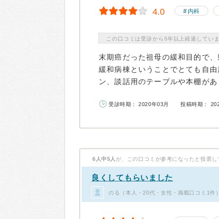
4.0
内科
この口コミは受診から5年以上経過してい
末期癌だった祖母の緩和目的で、
緩和病棟ということでとても自由
ン、談話用のテーブルや本棚があり
受診時期： 2020年03月
投稿時期： 20
6人中5人
が、この口コミが参考になったと投票し
良くしてもらいました
のる（本人・20代・女性・掲載口コミ1件