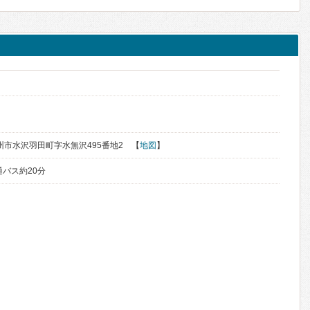
県奥州市水沢羽田町字水無沢495番地2 【
地図
】
通バス約20分