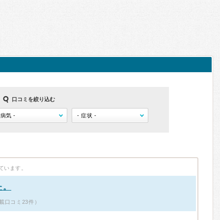
口コミを絞り込む
ています。
た。
載口コミ23件）