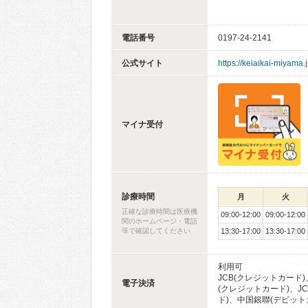
電話番号
0197-24-2141
公式サイト
https://keiaikai-miyama.j
マイナ受付
診療時間
月
火
正確な診療時間は医療機
09:00-12:00
09:00-12:00
関のホームページ・電話
等で確認してください
13:30-17:00
13:30-17:00
利用可
JCB(クレジットカード)、
電子決済
(クレジットカード)、JCB
ド)、中国銀聯(デビット