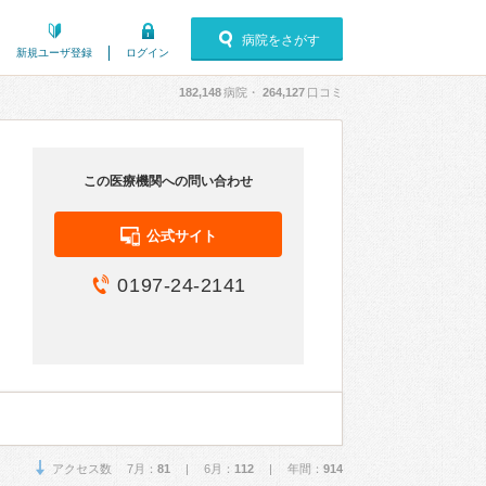
病院をさがす
新規ユーザ登録
ログイン
182,148
病院・
264,127
口コミ
この医療機関への問い合わせ
公式サイト
0197-24-2141
アクセス数 7月：
81
| 6月：
112
| 年間：
914