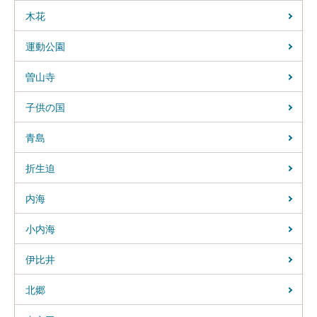
木花
運動公園
曽山寺
子供の国
青島
折生迫
内海
小内海
伊比井
北郷