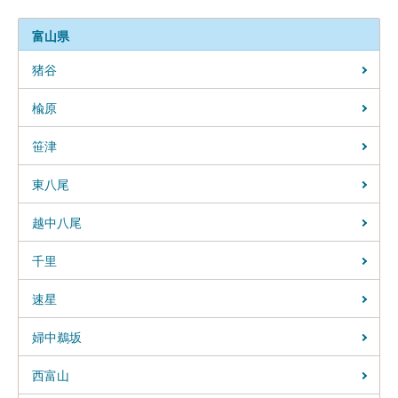
富山県
猪谷
楡原
笹津
東八尾
越中八尾
千里
速星
婦中鵜坂
西富山