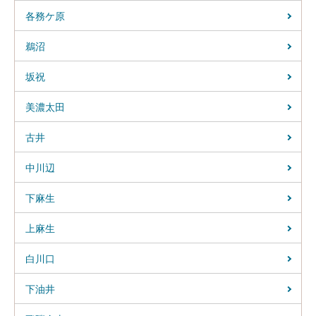
各務ケ原
鵜沼
坂祝
美濃太田
古井
中川辺
下麻生
上麻生
白川口
下油井