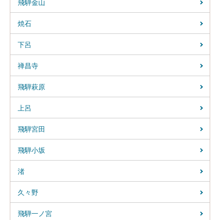
飛騨金山
焼石
下呂
禅昌寺
飛騨萩原
上呂
飛騨宮田
飛騨小坂
渚
久々野
飛騨一ノ宮