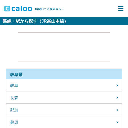
路線・駅から探す（JR高山本線）
岐阜県
岐阜
長森
那加
蘇原