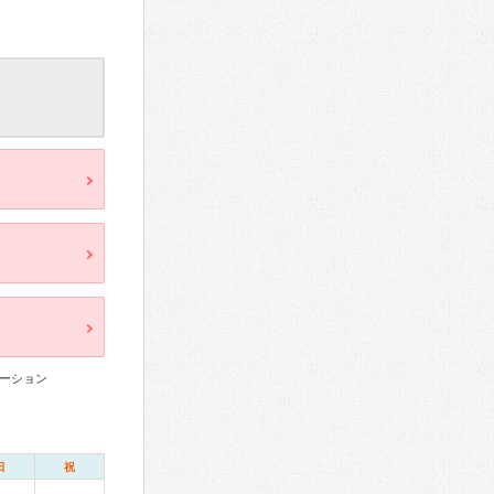
ーション
日
祝