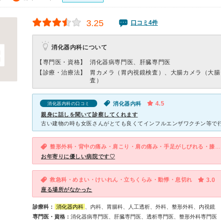
3.25
口コミ4件
消化器内科について
【専門医・資格】
消化器病専門医、肝臓専門医
【診療・治療法】
胃カメラ（胃内視鏡検査）、大腸カメラ（大腸
査）
4.5
消化器内科
消化器内科の口コミ
親身に話しを聞いて診察してくれます
整形外科・背中の痛み・肩こり・肩の痛み・手足がしびれる・膝の痛み
お年寄りに優しい病院です♡
救急科・めまい・けいれん・立ちくらみ・動悸・息切れ
3.0
座る場所がなかった
診療科：
消化器内科
、内科、胃腸科、人工透析、外科、整形外科、内視鏡
専門医・資格：
消化器病専門医、肝臓専門医、透析専門医、整形外科専門医