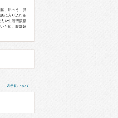
肝臓、胆のう、膵
一緒に入り込む細
療法や生活習慣指
しいため、腹部超
表示順について