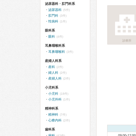
泌尿器科・肛門科系
泌尿器科
(5件)
肛門科
(3件)
性病科
(1件)
眼科系
眼科
(4件)
診療所
耳鼻咽喉科系
耳鼻咽喉科
(3件)
産婦人科系
産科
(2件)
婦人科
(2件)
産婦人科
(2件)
小児科系
小児科
(18件)
小児外科
(1件)
精神科系
精神科
(7件)
心療内科
(2件)
歯科系
歯科
09:00-12:00
(42件)