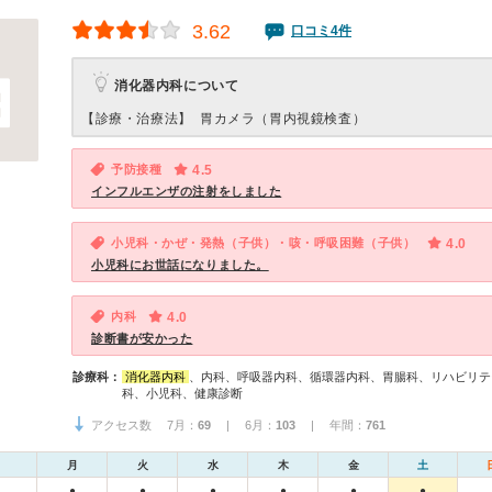
3.62
口コミ4件
消化器内科について
【診療・治療法】
胃カメラ（胃内視鏡検査）
予防接種
4.5
インフルエンザの注射をしました
小児科・かぜ・発熱（子供）・咳・呼吸困難（子供）
4.0
小児科にお世話になりました。
内科
4.0
診断書が安かった
診療科：
消化器内科
、内科、呼吸器内科、循環器内科、胃腸科、リハビリテ
科、小児科、健康診断
アクセス数 7月：
69
| 6月：
103
| 年間：
761
月
火
水
木
金
土
●
●
●
●
●
●