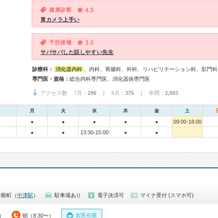
健康診断
4.5
胃カメラ上手い
予防接種
3.5
サバサバした話しやすい先生
診療科：
消化器内科
、内科、胃腸科、外科、リハビリテーション科、肛門科
専門医・資格：
総合内科専門医、消化器病専門医
アクセス数 7月：
296
| 6月：
375
| 年間：
2,883
月
火
水
木
金
土
09:00-18:00
●
●
●
●
●
13:30-15:00
●
●
●
●
中殿町（
中津駅
）
駐車場あり
電子決済可
マイナ受付 (スマホ可)
女医在籍
0）
朝（8:30〜）