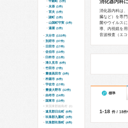
消化器内科
中殿町
(1件)
永添
(1件)
消化器内科は、
宮夫
(1件)
臓など）を専門
諸町
(1件)
菌やウイルスに
山国町守実
(1件)
湯屋
導、内視鏡を用
(1件)
音波検査（エコ
大分市
(132件)
別府市
(37件)
日田市
(17件)
佐伯市
(13件)
臼杵市
(11件)
津久見市
(6件)
竹田市
(7件)
豊後高田市
(3件)
杵築市
(6件)
宇佐市
(17件)
豊後大野市
(12件)
標準
由布市
(14件)
国東市
(13件)
東国東郡姫島村
(0)
1-18
速見郡日出町
件 / 18
(6件)
玖珠郡九重町
(3件)
玖珠郡玖珠町
(4件)