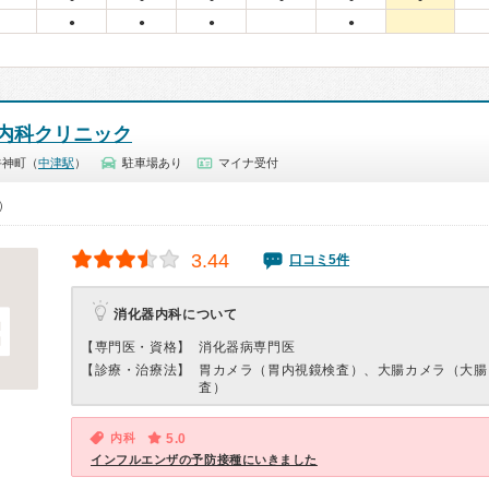
●
●
●
●
内科クリニック
牛神町（
中津駅
）
駐車場あり
マイナ受付
0）
3.44
口コミ5件
消化器内科について
【専門医・資格】
消化器病専門医
【診療・治療法】
胃カメラ（胃内視鏡検査）、大腸カメラ（大腸
査）
内科
5.0
インフルエンザの予防接種にいきました