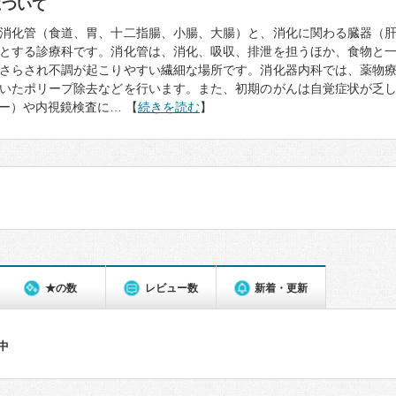
について
消化管（食道、胃、十二指腸、小腸、大腸）と、消化に関わる臓器（
とする診療科です。消化管は、消化、吸収、排泄を担うほか、食物と
さらされ不調が起こりやすい繊細な場所です。消化器内科では、薬物
いたポリープ除去などを行います。また、初期のがんは自覚症状が乏
ー）や内視鏡検査に… 【
続きを読む
】
★の数
レビュー数
新着・更新
件中