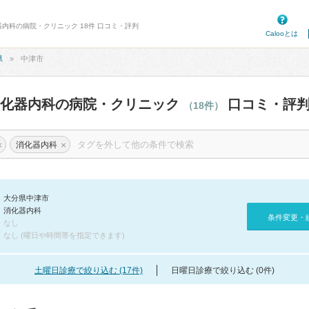
器内科の病院・クリニック 18件 口コミ・評判
Calooとは
県
中津市
消化器内科の病院・クリニック
口コミ・評
（18件）
×
×
消化器内科
大分県中津市
消化器内科
条件変更・
なし
なし (曜日や時間帯を指定できます)
土曜日診療で絞り込む (17件)
日曜日診療で絞り込む (0件)