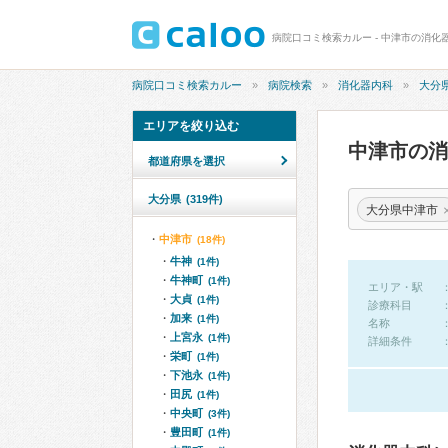
病院口コミ検索カルー - 中津市の消化
病院口コミ検索カルー
病院検索
消化器内科
大分
エリアを絞り込む
中津市の
都道府県を選択
大分県
(319件)
大分県中津市
中津市
(18件)
牛神
(1件)
牛神町
(1件)
エリア・駅
大貞
(1件)
診療科目
加来
(1件)
名称
上宮永
(1件)
詳細条件
栄町
(1件)
下池永
(1件)
田尻
(1件)
中央町
(3件)
豊田町
(1件)