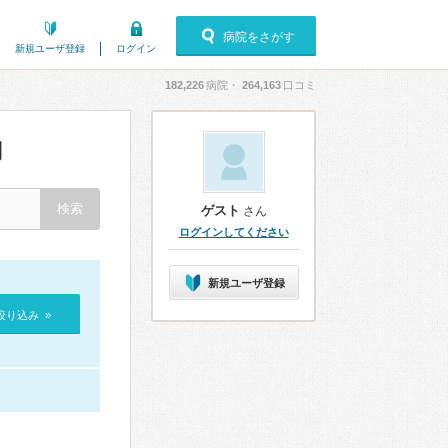
病院をさがす
新規ユーザ登録
ログイン
182,226
病院・
264,163
口コミ
判
ゲスト
さん
ログインしてください
新規ユーザ登録
絞り込み »