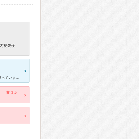
内視鏡検
古い建物の時も女医さんがとても良くてインフルエンザワクチン等で行っていましたが、 今回は胃の調子が悪くて行きました。 新しく建て直しをしていてとても綺麗になっていました。 電話予約が必要と知
3.5