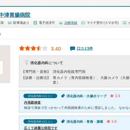
中津胃腸病院
永添
駐車場あり
電子決済可
治療実績
マイナ受付 (スマホ可)
0）
3.40
口コミ5件
消化器内科について
【専門医・資格】
消化器内視鏡専門医
【診療・治療法】
胃カメラ（胃内視鏡検査）、大腸カメラ（大腸
査）
3.5
消化器内科・大腸ポリープ
消化器内科の口コミ
内視鏡検査
3.0
消化器内科・胃痛・腹痛
消化器内科の口コミ
広くて綺麗な病院です