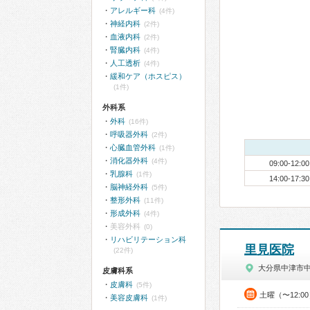
アレルギー科
(4件)
神経内科
(2件)
血液内科
(2件)
腎臓内科
(4件)
人工透析
(4件)
緩和ケア（ホスピス）
(1件)
外科系
外科
(16件)
呼吸器外科
(2件)
心臓血管外科
(1件)
消化器外科
(4件)
09:00-12:00
乳腺科
(1件)
14:00-17:30
脳神経外科
(5件)
整形外科
(11件)
形成外科
(4件)
美容外科
(0)
リハビリテーション科
里見医院
(22件)
大分県中津市
皮膚科系
皮膚科
(5件)
土曜（〜12:0
美容皮膚科
(1件)