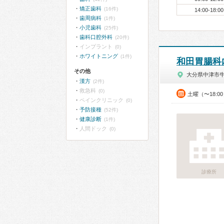
矯正歯科
(16件)
14:00-18:00
歯周病科
(1件)
小児歯科
(25件)
歯科口腔外科
(20件)
インプラント
(0)
ホワイトニング
(1件)
和田胃腸科
その他
大分県中津市
漢方
(2件)
救急科
(0)
土曜（〜18:0
ペインクリニック
(0)
予防接種
(52件)
健康診断
(1件)
人間ドック
(0)
診療所