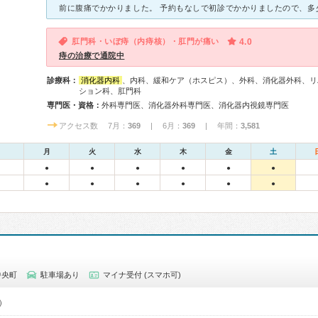
肛門科・いぼ痔（内痔核）・肛門が痛い
4.0
痔の治療で通院中
診療科：
消化器内科
、内科、緩和ケア（ホスピス）、外科、消化器外科、リ
ション科、肛門科
専門医・資格：
外科専門医、消化器外科専門医、消化器内視鏡専門医
アクセス数 7月：
369
| 6月：
369
| 年間：
3,581
月
火
水
木
金
土
●
●
●
●
●
●
●
●
●
●
●
●
中央町
駐車場あり
マイナ受付 (スマホ可)
0）