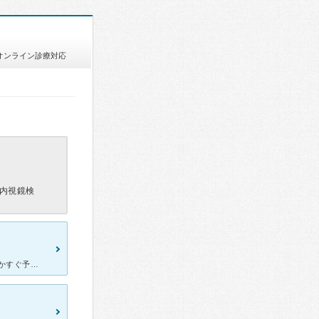
オンライン診療対応
内視鏡検
検診で潜血で引っかかって内視鏡検査のために受診しました。 なかなかすぐ予約が取れず、1ヶ月以上先になってしまうので、不安で早くしたい方には不向きです。 内視鏡前の診察では、ポリープありきで切除