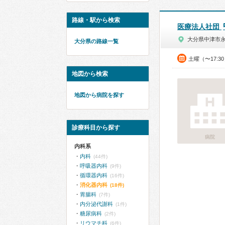
路線・駅から検索
医療法人社団
大分県中津市
大分県の路線一覧
土曜（〜17:3
地図から検索
地図から病院を探す
診療科目から探す
病院
内科系
内科
(44件)
呼吸器内科
(9件)
循環器内科
(16件)
消化器内科
(18件)
胃腸科
(7件)
内分泌代謝科
(1件)
糖尿病科
(2件)
リウマチ科
(6件)