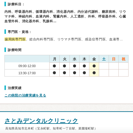
診療科目：
内科、呼吸器内科、循環器内科、消化器内科、内分泌代謝科、糖尿病科、リウ
マチ科、神経内科、血液内科、腎臓内科、人工透析、外科、呼吸器外科、心臓
血管外科、消化器外科、乳腺科…
専門医・資格：
歯周病専門医
、総合内科専門医、リウマチ専門医、感染症専門医、血液専…
診療時間
月
火
水
木
金
土
日
祝
09:00-12:00
13:30-17:00
治療実績
この病院の治療実績を見る
さとみデンタルクリニック
高知県高知市北本町（宝永町駅、知寄町一丁目駅、菜園場町駅）