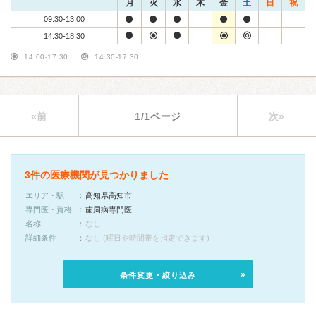
月
火
水
木
金
土
日
祝
09:30-13:00
14:30-18:30
14:00-17:30
14:30-17:30
«前
1/1ページ
次»
3件の医療機関が見つかりました
エリア・駅
高知県高知市
専門医・資格
歯周病専門医
名称
なし
詳細条件
なし (曜日や時間帯を指定できます)
条件変更・絞り込み