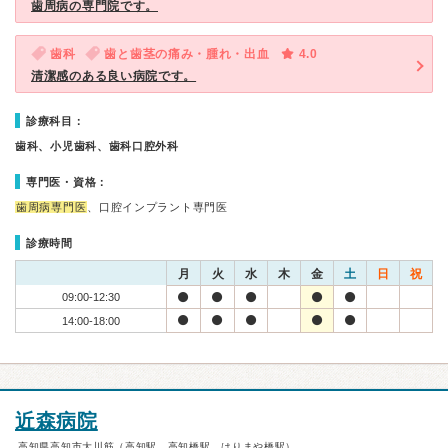
歯周病の専門院です。
歯科
歯と歯茎の痛み・腫れ・出血
4.0
清潔感のある良い病院です。
診療科目：
歯科、小児歯科、歯科口腔外科
専門医・資格：
歯周病専門医
、口腔インプラント専門医
診療時間
月
火
水
木
金
土
日
祝
09:00-12:30
14:00-18:00
近森病院
高知県高知市大川筋（高知駅、高知橋駅、はりまや橋駅）