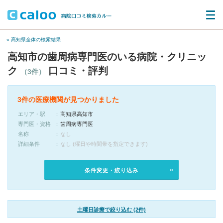
« 高知県全体の検索結果
高知市の歯周病専門医のいる病院・クリニッ
ク
口コミ・評判
（3件）
3件の医療機関が見つかりました
エリア・駅
高知県高知市
専門医・資格
歯周病専門医
名称
なし
詳細条件
なし (曜日や時間帯を指定できます)
条件変更・絞り込み
土曜日診療で絞り込む (2件)