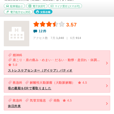
駐車場あり
電子決済可
マイナ受付
(スマホ可)
電子処方せん対応
女医在籍
3.57
12件
アクセス数 7月:
1,040
| 6月:
914
精神科
肩こり・肩の痛み・めまい・だるい・動悸・息切れ・体調不良・寝つきが悪い・不眠・急性の下痢・気が滅入る・不安
5.0
ストレスケアセンター（デイケア）パティオ
救急科
解離性大動脈瘤（大動脈解離）
4.5
母の最期をERで看取りました
救急科
気管支喘息
発熱
4.5
休日外来