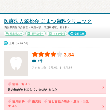
医療法人翠松会 こまつ歯科クリニック
高知県高知市介良乙（東新木駅、田辺島通駅、新木駅）
駐車場あり
電子決済可
マイナ受付
女医在籍
土曜（〜18:00）
3.84
3件
アクセス数 7月:
61
| 6月:
87
歯科
4.5
歯の詰め物を治していただきました
歯周病科
歯周病
歯と歯茎の痛み・腫れ・出血
4.5