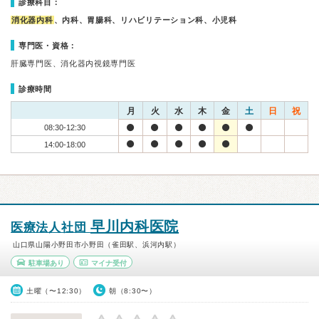
診療科目：
消化器内科
、内科、胃腸科、リハビリテーション科、小児科
専門医・資格：
肝臓専門医、消化器内視鏡専門医
診療時間
月
火
水
木
金
土
日
祝
08:30-12:30
14:00-18:00
早川内科医院
医療法人社団
山口県山陽小野田市小野田（雀田駅、浜河内駅）
駐車場あり
マイナ受付
土曜（〜12:30）
朝（8:30〜）