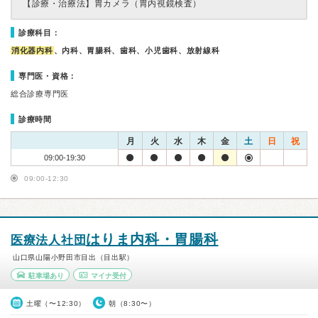
【診療・治療法】
胃カメラ（胃内視鏡検査）
診療科目：
消化器内科
、内科、胃腸科、歯科、小児歯科、放射線科
専門医・資格：
総合診療専門医
診療時間
月
火
水
木
金
土
日
祝
09:00-19:30
09:00-12:30
はりま内科・胃腸科
医療法人社団
山口県山陽小野田市目出（目出駅）
駐車場あり
マイナ受付
土曜（〜12:30）
朝（8:30〜）