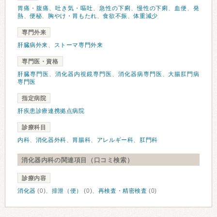
胃痛・腹痛
、
吐き気・嘔吐
、
急性の下痢
、
慢性の下痢
、
血便
、
発
熱
、
便秘
、
胸やけ・胃もたれ
、
食欲不振
、
体重減少
専門外来
肝臓病外来
、
ストーマ専門外来
専門医・資格
肝臓専門医
、
消化器内視鏡専門医
、
消化器病専門医
、
大腸肛門病
専門医
指定病院
肝疾患診療連携拠点病院
診療科目
内科
、
消化器外科
、
胃腸科
、
アレルギー科
、
肛門科
消化器内科の関連項目（口コミ検索）
診療内容
消化器
(0)、
排泄（便）
(0)、
再検査・精密検査
(0)