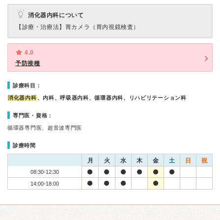
消化器内科について
【診療・治療法】
胃カメラ（胃内視鏡検査）
4.0
予防接種
診療科目：
消化器内科
、内科、呼吸器内科、循環器内科、リハビリテーション科
専門医・資格：
循環器専門医、超音波専門医
診療時間
月
火
水
木
金
土
日
祝
08:30-12:30
14:00-18:00