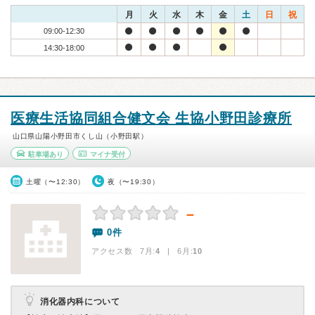
月
火
水
木
金
土
日
祝
09:00-12:30
14:30-18:00
医療生活協同組合健文会 生協小野田診療所
山口県山陽小野田市くし山（小野田駅）
駐車場あり
マイナ受付
土曜（〜12:30）
夜（〜19:30）
－
0件
アクセス数 7月:
4
| 6月:
10
消化器内科について