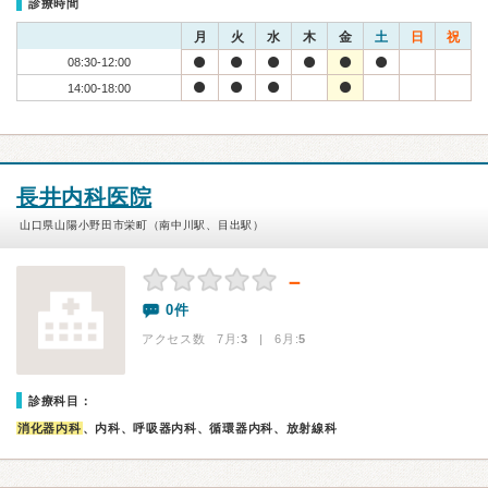
診療時間
月
火
水
木
金
土
日
祝
08:30-12:00
14:00-18:00
長井内科医院
山口県山陽小野田市栄町（南中川駅、目出駅）
－
0件
アクセス数 7月:
3
| 6月:
5
診療科目：
消化器内科
、内科、呼吸器内科、循環器内科、放射線科