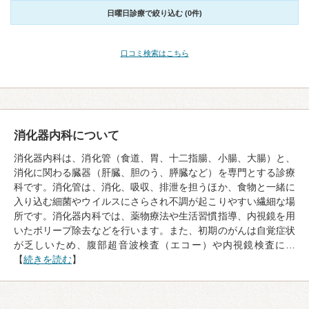
日曜日診療で絞り込む (0件)
口コミ検索はこちら
消化器内科について
消化器内科は、消化管（食道、胃、十二指腸、小腸、大腸）と、
消化に関わる臓器（肝臓、胆のう、膵臓など）を専門とする診療
科です。消化管は、消化、吸収、排泄を担うほか、食物と一緒に
入り込む細菌やウイルスにさらされ不調が起こりやすい繊細な場
所です。消化器内科では、薬物療法や生活習慣指導、内視鏡を用
いたポリープ除去などを行います。また、初期のがんは自覚症状
が乏しいため、腹部超音波検査（エコー）や内視鏡検査に…
【
続きを読む
】