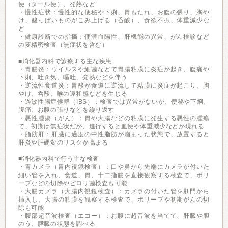
便（タール便）、発熱など
・慢性症状：慢性的な便秘や下痢、胃もたれ、お腹の張り、胸や
け、酸っぱいものがこみ上げる（呑酸）、食欲不振、体重減少な
ど
・健康診断での指摘：便潜血陽性、肝機能の異常、がん検診など
の要精密検査（無症状を含む）
■消化器内科で診療する主な疾患
・胃腸炎：ウイルスや細菌などで胃腸粘膜に炎症が起き、腹痛や
下痢、吐き気、嘔吐、発熱などを伴う
・逆流性食道炎：胃酸が食道に逆流して粘膜に炎症が起こり、胸
やけ、呑酸、喉の違和感などを生じる
・過敏性腸症候群（IBS）：検査では異常がないが、便秘や下痢、
腹痛、お腹の張りなどを繰り返す
・悪性腫瘍（がん）：胃や大腸などの粘膜に発生する悪性の腫瘍
で、初期は無症状だが、進行すると血便や体重減少などが現れる
・脂肪肝：肝臓に過度の中性脂肪が溜まった状態で、放置すると
肝炎や肝硬変のリスクが高まる
■消化器内科で行う主な検査
・胃カメラ（胃内視鏡検査）：口や鼻から先端にカメラが付いた
細い管を入れ、食道、胃、十二指腸を直接観察する検査で、ポリ
ープなどの切除やピロリ菌検査も可能
・大腸カメラ（大腸内視鏡検査）：カメラの付いた管を肛門から
挿入し、大腸の粘膜を観察する検査で、ポリープや初期がんの切
除も可能
・腹部超音波検査（エコー）：お腹に超音波を当てて、肝臓や胆
のう、膵臓の状態を調べる