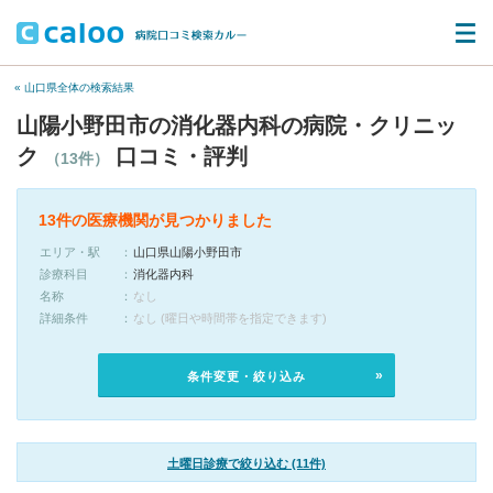
« 山口県全体の検索結果
山陽小野田市の消化器内科の病院・クリニッ
ク
口コミ・評判
（13件）
13件の医療機関が見つかりました
エリア・駅
山口県山陽小野田市
診療科目
消化器内科
名称
なし
詳細条件
なし (曜日や時間帯を指定できます)
条件変更・絞り込み
土曜日診療で絞り込む (11件)