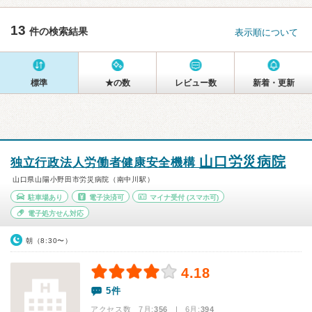
13
件の検索結果
表示順について
標準
★の数
レビュー数
新着・更新
山口労災病院
独立行政法人労働者健康安全機構
山口県山陽小野田市労災病院（南中川駅）
駐車場あり
電子決済可
マイナ受付
(スマホ可)
電子処方せん対応
朝（8:30〜）
4.18
5件
アクセス数 7月:
356
| 6月:
394