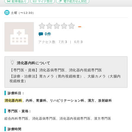
駐車場あり
マイナ受付
電子処方せん対応
土曜（〜12:30）
－
0件
アクセス数 7月:
3
| 6月:
3
消化器内科について
【専門医・資格】
消化器病専門医、消化器内視鏡専門医
【診療・治療法】
胃カメラ（胃内視鏡検査）、大腸カメラ（大腸内
視鏡検査）
診療科目：
消化器内科
、内科、胃腸科、リハビリテーション科、漢方、放射線科
専門医・資格：
総合内科専門医、消化器病専門医、消化器内視鏡専門医、漢方専門医
診療時間