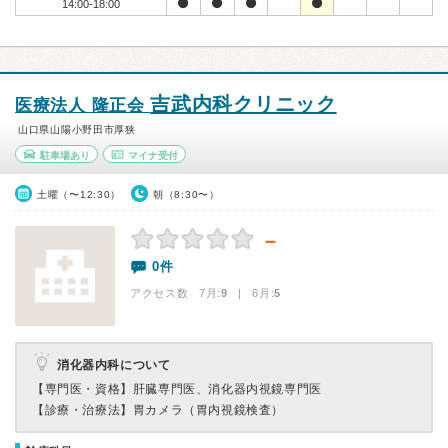
14:00-18:00
吉武内科クリニック
医療法人 隆正会
山口県山陽小野田市厚狭
駐車場あり
マイナ受付
土曜（〜12:30）
朝（8:30〜）
－
0件
アクセス数 7月:
9
| 6月:
5
消化器内科について
【専門医・資格】
肝臓専門医、消化器内視鏡専門医
【診療・治療法】
胃カメラ（胃内視鏡検査）