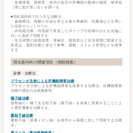
・血液検査、便検査：体内の炎症や肝機能の数値の確認、便潜血
（便に血が混じる）を調べる
■消化器内科で行う主な治療法
・薬物療法：胃酸の分泌を抑える薬や整腸剤、抗菌薬などを用い
た症状のコントロール
・内視鏡治療：内視鏡で発見したポリープや初期のがんを先端に
付いた器具で切除する
・生活習慣の改善指導：便秘症、脂肪肝など生活習慣に関連する
疾患は、薬剤治療と併せて食事、運動、ストレス管理などを指導
する
消化器内科の関連項目（病院検索）
診療・治療法
プラセンタ注射による肝機能障害治療
プラセンタ注射による肝機能障害を改善する治療法。肝機能障害
治療の場合のみ保険適用。
陽子線治療
放射線の一種である粒子線（陽子線）を病巣に照射することによ
り悪性腫瘍を治療する。
重粒子線治療
重粒子線（炭素イオン線）を体外から病巣に対して照射する治療
法。
胃カメラ（胃内視鏡検査）