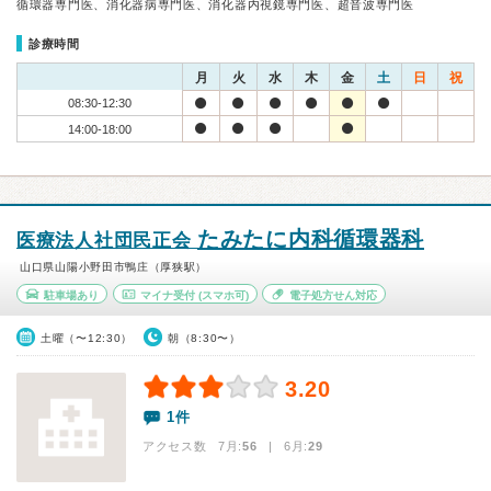
循環器専門医、消化器病専門医、消化器内視鏡専門医、超音波専門医
診療時間
月
火
水
木
金
土
日
祝
08:30-12:30
14:00-18:00
たみたに内科循環器科
医療法人社団民正会
山口県山陽小野田市鴨庄（厚狭駅）
駐車場あり
マイナ受付
(スマホ可)
電子処方せん対応
土曜（〜12:30）
朝（8:30〜）
3.20
1件
アクセス数 7月:
56
| 6月:
29