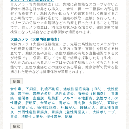
胃カメラ（胃内視鏡検査）は、先端に高性能なスコープが付いた
管状の機器を口や鼻から挿入し、食道・胃・十二指腸の内部を観
察する検査です。粘膜の色や凹凸などの形状を詳しく確認するこ
とが可能です。必要に応じて、組織の採取（生検）を行ったり、
ポリープの切除や止血処理などの治療を行ったりすることも可能
です。胃カメラ検査は、消化器症状がある場合や、健康診断で要
検査になった場合などは健康保険が適用されます。
大腸カメラ（大腸内視鏡検査）
大腸カメラ（大腸内視鏡検査）は、先端に高性能なカメラが付い
た内視鏡を肛門から挿入し、大腸内（直腸～盲腸）を観察する検
査です。粘膜の色や形状、炎症や腫瘍の有無を直接確認できるの
が特徴です。必要に応じてその場で組織を採取したり（生検）、
がん化の恐れがあるポリープはその場で切除したりすることも可
能です。血便や腹痛などの症状がある場合、健康診断で異常を指
摘された場合などは健康保険が適用されます。
病気
食中毒
、
下痢症
、
乳糖不耐症
、
過敏性腸症候群（IBS）
、
慢性便
秘
、
胃下垂
、
胃酸過多症
、
急性食道炎
、
虫垂炎（盲腸炎）
、
胃潰
瘍
、
腸閉塞
、
直腸脱
、
脂肪肝
、
アルコール性肝炎
、
急性ウイルス
性肝炎
、
肝硬変
、
食道がん
、
胃がん
、
胃肉腫
、
大腸がん
、
直腸が
ん
、
結腸がん
、
癌性腹膜炎
、
肝臓がん
、
膵臓がん
、
逆流性食道
炎
、
外因性急性胃腸炎
、
胃腸炎（急性胃腸炎）
、
大腸ポリープ
、
胃炎
、
潰瘍性大腸炎
、
慢性胃炎
、
便秘
症状