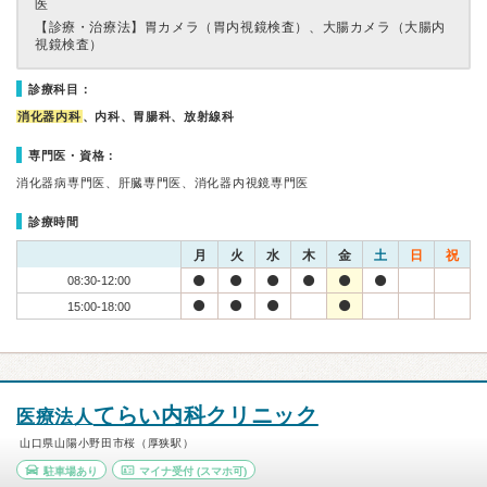
医
【診療・治療法】
胃カメラ（胃内視鏡検査）、大腸カメラ（大腸内
視鏡検査）
診療科目：
消化器内科
、内科、胃腸科、放射線科
専門医・資格：
消化器病専門医、肝臓専門医、消化器内視鏡専門医
診療時間
月
火
水
木
金
土
日
祝
08:30-12:00
15:00-18:00
てらい内科クリニック
医療法人
山口県山陽小野田市桜（厚狭駅）
駐車場あり
マイナ受付
(スマホ可)