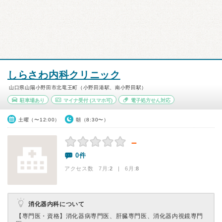
しらさわ内科クリニック
山口県山陽小野田市北竜王町（小野田港駅、南小野田駅）
駐車場あり
マイナ受付
(スマホ可)
電子処方せん対応
土曜（〜12:00）
朝（8:30〜）
－
0件
アクセス数 7月:
2
| 6月:
8
消化器内科について
【専門医・資格】
消化器病専門医、肝臓専門医、消化器内視鏡専門