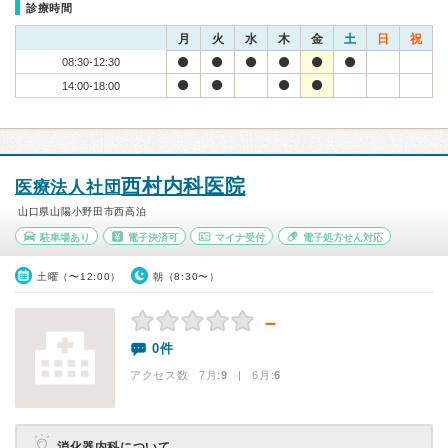
診療時間
月
火
水
木
金
土
日
祝
08:30-12:30
14:00-18:00
西村内科医院
医療法人社団
山口県山陽小野田市西高泊
駐車場あり
電子決済可
マイナ受付
電子処方せん対応
土曜（〜12:00）
朝（8:30〜）
－
0件
アクセス数 7月:
9
| 6月:
6
消化器内科について