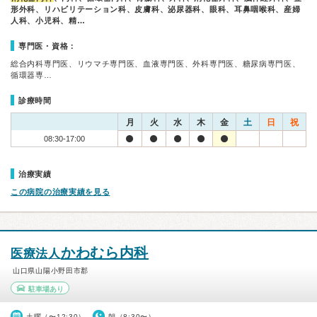
形外科、リハビリテーション科、皮膚科、泌尿器科、眼科、耳鼻咽喉科、産婦
人科、小児科、精…
専門医・資格：
総合内科専門医、リウマチ専門医、血液専門医、外科専門医、糖尿病専門医、
循環器専…
診療時間
月
火
水
木
金
土
日
祝
08:30-17:00
治療実績
この病院の治療実績を見る
かわむら内科
医療法人
山口県山陽小野田市郡
駐車場あり
土曜（〜12:30）
朝（8:30〜）