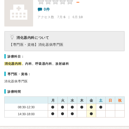
－
0件
アクセス数 7月:
6
| 6月:
10
消化器内科について
【専門医・資格】
消化器病専門医
診療科目：
消化器内科
、内科、呼吸器内科、放射線科
専門医・資格：
消化器病専門医
診療時間
月
火
水
木
金
土
日
祝
08:30-12:30
14:30-18:00