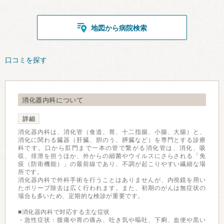
地図から病院検索
口コミを探す
消化器内科について
詳細
消化器内科は、消化管（食道、胃、十二指腸、小腸、大腸）と、
消化に関わる臓器（肝臓、胆のう、膵臓など）を専門とする診療
科です。口から肛門まで一本の管で繋がる消化管は、消化、吸
収、排泄を担うほか、外からの細菌やウイルスにさらされる「免
疫（防衛機能）」の最前線であり、不調が起こりやすい繊細な場
所です。
消化器内科で外科手術を行うことはありませんが、内視鏡を用い
たポリープ除去は広く行われます。また、初期のがんは無症状の
場合も多いため、定期的な検診が重要です。
■消化器内科で対応する主な症状
・急性症状：腹痛や胃の痛み、吐き気や嘔吐、下痢、血便や黒い