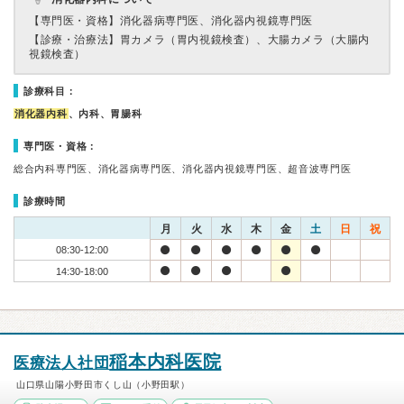
【専門医・資格】
消化器病専門医、消化器内視鏡専門医
【診療・治療法】
胃カメラ（胃内視鏡検査）、大腸カメラ（大腸内
視鏡検査）
診療科目：
消化器内科
、内科、胃腸科
専門医・資格：
総合内科専門医、消化器病専門医、消化器内視鏡専門医、超音波専門医
診療時間
月
火
水
木
金
土
日
祝
08:30-12:00
14:30-18:00
稲本内科医院
医療法人社団
山口県山陽小野田市くし山（小野田駅）