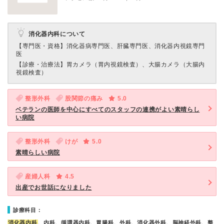
消化器内科について
【専門医・資格】
消化器病専門医、肝臓専門医、消化器内視鏡専門
医
【診療・治療法】
胃カメラ（胃内視鏡検査）、大腸カメラ（大腸内
視鏡検査）
整形外科
股関節の痛み
5.0
ベテランの医師を中心にすべてのスタッフの連携がよい素晴らし
い病院
整形外科
けが
5.0
素晴らしい病院
産婦人科
4.5
出産でお世話になりました
診療科目：
消化器内科
、内科、循環器内科、胃腸科、外科、消化器外科、脳神経外科、整