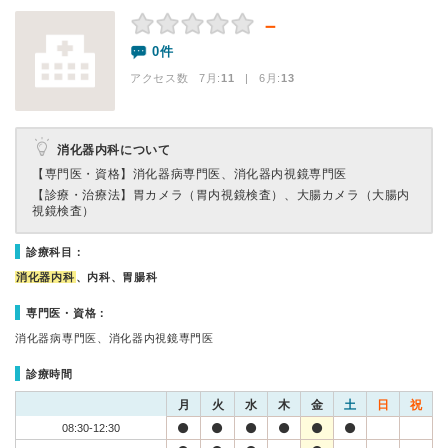
－
0件
アクセス数 7月:
11
| 6月:
13
消化器内科について
【専門医・資格】
消化器病専門医、消化器内視鏡専門医
【診療・治療法】
胃カメラ（胃内視鏡検査）、大腸カメラ（大腸内
視鏡検査）
診療科目：
消化器内科
、内科、胃腸科
専門医・資格：
消化器病専門医、消化器内視鏡専門医
診療時間
月
火
水
木
金
土
日
祝
08:30-12:30