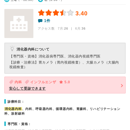
3.40
1件
アクセス数 7月:
26
| 6月:
36
消化器内科について
【専門医・資格】
消化器病専門医、消化器内視鏡専門医
【診療・治療法】
胃カメラ（胃内視鏡検査）、大腸カメラ（大腸内
視鏡検査）
内科
インフルエンザ
5.0
安心して受診できます
診療科目：
消化器内科
、内科、呼吸器内科、循環器内科、胃腸科、リハビリテーション
科、放射線科
専門医・資格：