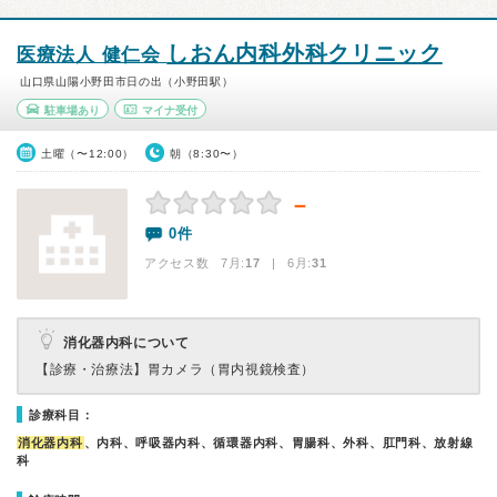
しおん内科外科クリニック
医療法人 健仁会
山口県山陽小野田市日の出（小野田駅）
駐車場あり
マイナ受付
土曜（〜12:00）
朝（8:30〜）
－
0件
アクセス数 7月:
17
| 6月:
31
消化器内科について
【診療・治療法】
胃カメラ（胃内視鏡検査）
診療科目：
消化器内科
、内科、呼吸器内科、循環器内科、胃腸科、外科、肛門科、放射線
科