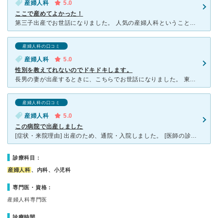
産婦人科
5.0
ここで産めてよかった！
第三子出産でお世話になりました。 人気の産婦人科ということと、診察は午前のみ、さらに予約不可という方で日によってはかなり待ち時間が長いです。駐車場もしっかり確保されてますが診察待ちのご家族の方が車で
産婦人科の口コミ
産婦人科
5.0
性別を教えてれないのでドキドキします。
長男の妻が出産するときに、こちらでお世話になりました。 東広島では有名な産婦人科で、何十年前からあるようです。 奥様はちかくで保育園を経営なされているようで、院長先生も子ども好きなオーラがにじみ出
産婦人科の口コミ
産婦人科
5.0
この病院で出産しました
[症状・来院理由] 出産のため、通院・入院しました。 [医師の診断・治療法] 診察室にはたくさんの患者さんがいて、先生が各所周りながら診察するスタイルです。 診察時間は短く、こちらからきか
診療科目：
産婦人科
、内科、小児科
専門医・資格：
産婦人科専門医
診療時間