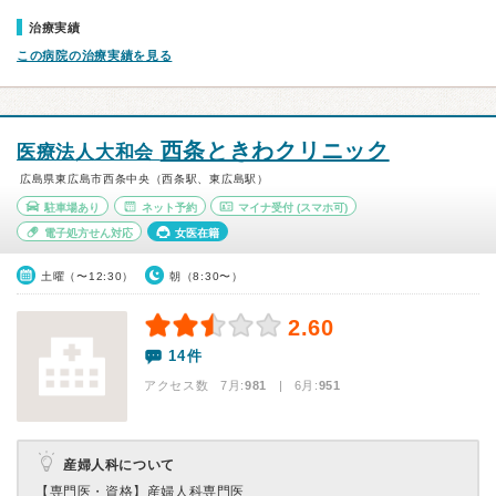
治療実績
この病院の治療実績を見る
西条ときわクリニック
医療法人大和会
広島県東広島市西条中央（西条駅、東広島駅）
駐車場あり
ネット予約
マイナ受付
(スマホ可)
電子処方せん対応
女医在籍
土曜（〜12:30）
朝（8:30〜）
2.60
14件
アクセス数 7月:
981
| 6月:
951
産婦人科について
【専門医・資格】
産婦人科専門医