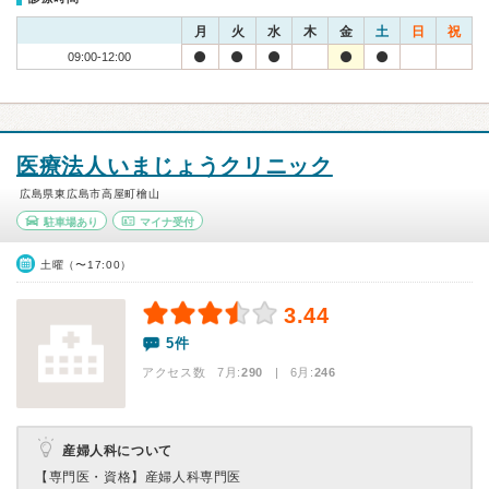
月
火
水
木
金
土
日
祝
09:00-12:00
医療法人いまじょうクリニック
広島県東広島市高屋町檜山
駐車場あり
マイナ受付
土曜（〜17:00）
3.44
5件
アクセス数 7月:
290
| 6月:
246
産婦人科について
【専門医・資格】
産婦人科専門医