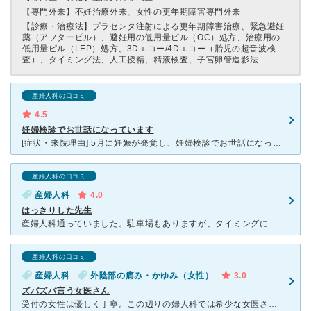
【専門外来】
不妊治療外来、女性の更年期障害専門外来
【診療・治療法】
プラセンタ注射による更年期障害治療、緊急避妊
薬（アフターピル）、避妊用の低用量ピル（OC）処方、治療用の
低用量ピル（LEP）処方、3Dエコー/4Dエコー（胎児の超音波検
査）、タイミング法、人工授精、精液検査、子宮卵管造影法
産婦人科の口コミ
4.5
妊婦検診でお世話になっています
[症状・来院理由] 5月に妊娠が発覚し、妊婦検診でお世話になっています [医師の診断・治療法] 妊婦検診に関しては予約制で待ち時間がほとんどないので、妊婦さんには嬉しい心遣いだと思います。つわり
産婦人科の口コミ
産婦人科
4.0
はっきりした先生
産婦人科通っていました。駐車場もありますが、タイミングによってはいっぱいの時もしばしばありました。産婦人科の女医の先生は、はっきり物事を言う先生なので、少し怖いですが間違った事を言ってはいないので私は
産婦人科の口コミ
産婦人科
外陰部の痛み・かゆみ（女性）
3.0
ズバズバ言う女医さん
受付の女性は優しく丁寧。この辺りの婦人科では希少な女医さんなのでかなり人気で混みあっています。 内科も併設しているので、とりあえず広い待ち合いで待って順番が近づいたら婦人科診察室前のイスで待つように