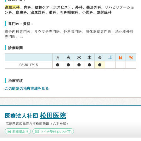
産婦人科
、内科、緩和ケア（ホスピス）、外科、整形外科、リハビリテーショ
ン科、皮膚科、泌尿器科、眼科、耳鼻咽喉科、小児科、放射線科
専門医・資格：
総合内科専門医、リウマチ専門医、外科専門医、消化器病専門医、消化器外科
専門医、…
診療時間
月
火
水
木
金
土
日
祝
08:30-17:15
治療実績
この病院の治療実績を見る
松田医院
医療法人社団
広島県東広島市八本松町飯田（八本松駅）
駐車場あり
マイナ受付
(スマホ可)