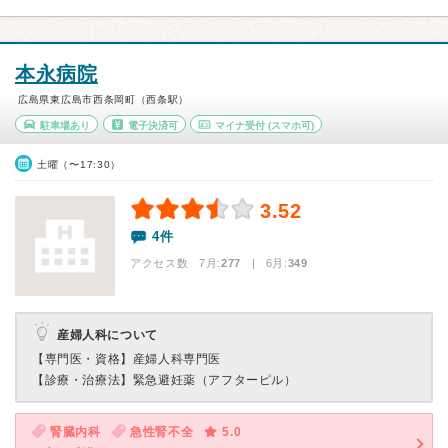
本永病院
広島県東広島市西条岡町（西条駅）
駐車場あり
電子決済可
マイナ受付
(スマホ可)
土曜（〜17:30）
3.52
4件
アクセス数 7月:
277
| 6月:
349
産婦人科について
【専門医・資格】
産婦人科専門医
【診療・治療法】
緊急避妊薬（アフターピル）
腎臓内科
急性腎不全
5.0