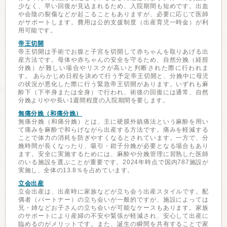
少なく、早い回復が見込まれるため、入院期間も短めです。出血
や会陰の裂傷などが起こることもありますが、必要に応じて医師
がサポートします。費用は公的支援制度（出産育児一時金）が利
用可能です。
帝王切開
帝王切開は手術でお腹と子宮を切開して赤ちゃんを取りあげる出
産方法です。母体や赤ちゃんの安全を守るため、自然分娩（経腟
分娩）が難しい場合やリスクが高いと判断された際に行われま
す。 あらかじめ日程を決めて行う予定帝王切開と、分娩中に母児
の状況が悪化した際に行う緊急帝王切開があります。いずれも麻
酔下（下半身または全身）で行われ、術後の回復には通常、自然
分娩よりやや長い1週間程度の入院期間を要します。
無痛分娩（和痛分娩）
無痛分娩（和痛分娩）とは、主に硬膜外鎮痛法という麻酔を用い
て痛みを麻酔で和らげながら出産する方法です。痛みを軽減する
ことで体力の消耗を防ぎやすくなるとされています。一方で、分
娩時間が長くなったり、吸引・鉗子分娩が必要となる場合もあり
ます。安全に実施するためには、麻酔や分娩管理に習熟した医師
のいる施設を選ぶことが重要です。2024年時点で国内787施設が
実施し、全体の13.8％を占めています。
立会出産
立会出産は、出産時に家族などが立ち会う出産スタイルです。配
偶者（パートナー）の立ち会いが一般的ですが、施設によっては
兄・姉などお子さんの立ち会いが可能なケースもあります。家族
のサポートにより産婦の不安や緊張が軽減され、安心して出産に
臨めるのがメリットです。また、誕生の瞬間を共有することで家