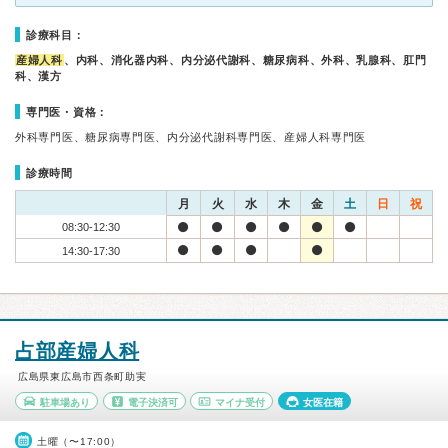
診療科目：
産婦人科
、内科、消化器内科、内分泌代謝科、糖尿病科、外科、乳腺科、肛門
科、漢方
専門医・資格：
外科専門医、糖尿病専門医、内分泌代謝科専門医、産婦人科専門医
診療時間
月
火
水
木
金
土
日
祝
08:30-12:30
14:30-17:30
占部産婦人科
広島県東広島市西条町助実
駐車場あり
電子決済可
マイナ受付
女医在籍
土曜（〜17:00）