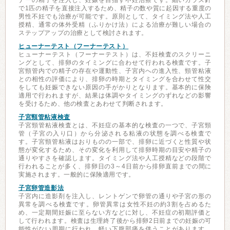
ナーの精子を注入し、妊娠を目指す不妊治療です。細いガラス針
で1匹の精子を直接注入するため、精子の数や質に起因する重度の
男性不妊でも治療が可能です。原則として、タイミング法や人工
授精、通常の体外受精（ふりかけ法）による治療が難しい場合の
ステップアップの治療として検討されます。
ヒューナーテスト（フーナーテスト）
ヒューナーテスト（フーナーテスト）は、不妊検査のスクリーニ
ングとして、排卵のタイミングに合わせて行われる検査です。子
宮頸管内での精子の存在や運動性、子宮内への進入性、頸管粘液
との相性の評価により、排卵の時期とタイミングを合わせて性交
をしても妊娠できない原因の手がかりとなります。基本的に保険
適用で行われますが、結果は体調やタイミングのずれなどの影響
を受けるため、他の検査とあわせて判断されます。
子宮頸管粘液検査
子宮頸管粘液検査とは、不妊症の基本的な検査の一つで、子宮頸
管（子宮の入り口）から分泌される粘液の状態を調べる検査で
す。子宮頸管粘液はおりものの一部で、排卵に近づくと性質や状
態が変化するため、その変化を利用して排卵時期の目安や精子の
通りやすさを確認します。タイミング法や人工授精などの段階で
行われることが多く、排卵日の3～4日前から排卵直前までの間に
実施されます。一般的に保険適用です。
子宮卵管造影法
子宮内に造影剤を注入し、レントゲンで卵管の通りや子宮の形の
異常を調べる検査です。卵管異常は女性不妊の約3割を占めるた
め、一定期間妊娠に至らない方などに対し、不妊症の初期評価と
して行われます。検査は生理終了後から排卵2日前までの妊娠の可
能性がない周期に行われ、軽い下腹部痛を伴うことがあります。