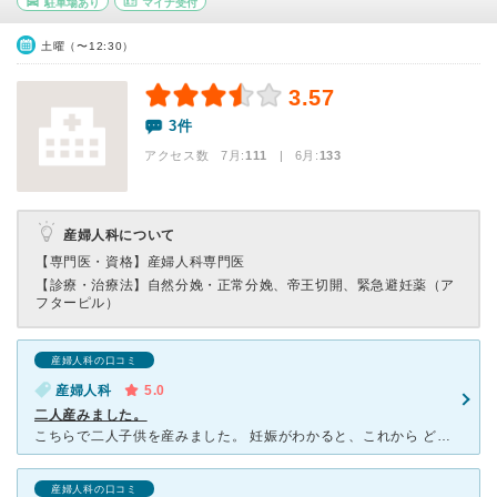
駐車場あり
マイナ受付
土曜（〜12:30）
3.57
3件
アクセス数 7月:
111
| 6月:
133
産婦人科について
【専門医・資格】
産婦人科専門医
【診療・治療法】
自然分娩・正常分娩、帝王切開、緊急避妊薬（ア
フターピル）
産婦人科の口コミ
産婦人科
5.0
二人産みました。
こちらで二人子供を産みました。 妊娠がわかると、これから どんな検査をしていくのか、 通院の頻度など説明してもらいました。 性別は希望すれば教えてくれます。 先生は厳しくも優しい先生です
産婦人科の口コミ