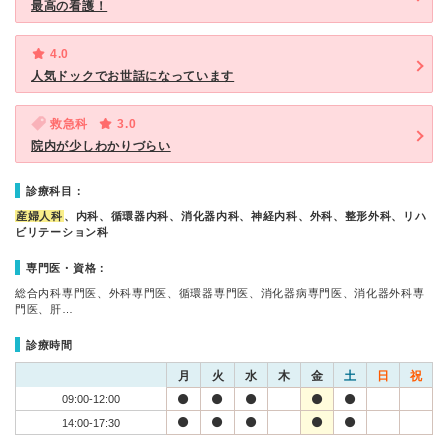
最高の看護！
4.0
人気ドックでお世話になっています
救急科
3.0
院内が少しわかりづらい
診療科目：
産婦人科
、内科、循環器内科、消化器内科、神経内科、外科、整形外科、リハ
ビリテーション科
専門医・資格：
総合内科専門医、外科専門医、循環器専門医、消化器病専門医、消化器外科専
門医、肝…
診療時間
月
火
水
木
金
土
日
祝
09:00-12:00
14:00-17:30