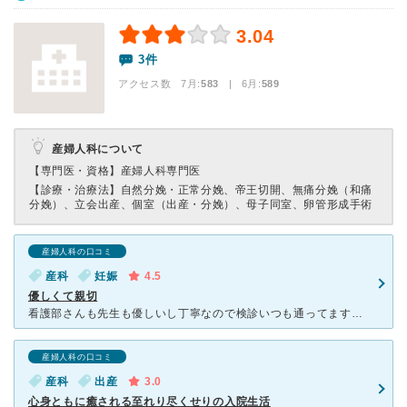
3.04
3件
アクセス数 7月:
583
| 6月:
589
産婦人科について
【専門医・資格】
産婦人科専門医
【診療・治療法】
自然分娩・正常分娩、帝王切開、無痛分娩（和痛
分娩）、立会出産、個室（出産・分娩）、母子同室、卵管形成手術
産婦人科の口コミ
産科
妊娠
4.5
優しくて親切
看護部さんも先生も優しいし丁寧なので検診いつも通ってます。 ただ、年齢的に出産前検査がしたく、年齢的にも言われるだろうと待ってたら妊娠13週になっても 出産前検査のこと言われないので、こちらか
産婦人科の口コミ
産科
出産
3.0
心身ともに癒される至れり尽くせりの入院生活