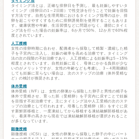
タイミング法
タイミング法とは、正確な排卵日を予測し、最も妊娠しやすいタ
イミング（排卵日の1～2日前）で性交渉を行うことで妊娠を目指
す方法です。自然な生理周期におけるタイミング指導のほか、排
卵を起こりやすくするために排卵誘発剤を使用することもありま
す。健康状態や年齢、生活習慣などに問題がなく、適切にタイミ
ング法を行った場合の妊娠率は、6か月で50%、12か月で60%程
度とされています。
人工授精
女性の排卵時期に合わせ、配偶者から採取して精製・濃縮した精
子を子宮内に注入し、妊娠の確率を高める治療です。タイミング
法の次の段階の不妊治療であり、人工授精による妊娠率は5～15%
程度とされています。自然妊娠に近く、母体にかかる負担が少な
いのがメリットですが、女性の年齢なども考慮し、3～4周期継続
しても妊娠に至らない場合は、次のステップの治療（体外受精な
ど）の検討が推奨されます。
体外受精
体外受精（IVF）は、女性の卵巣から採取した卵子と男性の精子を
体外で受精させ、育った胚（受精卵）を子宮内に戻すことで妊娠
を目指す不妊治療です。主にタイミング法や人工受精の次のステ
ップの治療として行われます。培養した受精卵（胚）をすぐに戻
す新鮮胚移植と、一度凍結してから移植する凍結融解胚移植があ
り、着床率の高さから現在では凍結融解胚移植が選択されること
が多くなっています。
顕微授精
顕微授精（ICSI）は、女性の卵巣から採取した卵子の中にパート