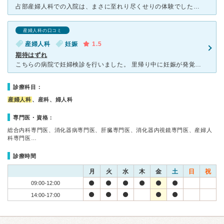
占部産婦人科での入院は、まさに至れり尽くせりの体験でした。料金は少し高めですが、その分設備が整っており、安心して過ごせます。歯ブラシやシャンプーなど、普段使ってみたい製品が提供されるのも嬉しいポイント
産婦人科の口コミ
産婦人科
妊娠
1.5
期待はずれ
こちらの病院で妊婦検診を行いました。 里帰り中に妊娠が発覚し、こちらの病院を受診。 院長先生は優しい雰囲気で話しを聞いてくれます。 非常勤で来ている男の先生が最悪でした。 里帰り中のこ
診療科目：
産婦人科
、産科、婦人科
専門医・資格：
総合内科専門医、消化器病専門医、肝臓専門医、消化器内視鏡専門医、産婦人
科専門医…
診療時間
月
火
水
木
金
土
日
祝
09:00-12:00
14:00-17:00