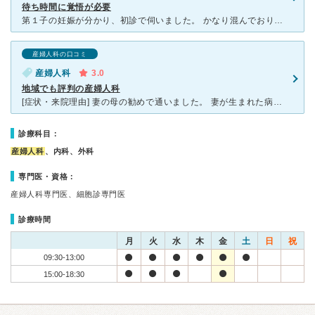
待ち時間に覚悟が必要
第１子の妊娠が分かり、初診で伺いました。 かなり混んでおり忙しいからか受付の方も対応が少し雑に感じました。 椅子に空きがでるまで立って待っていました。 後から来た人が先に呼ばれて、自
産婦人科の口コミ
産婦人科
3.0
地域でも評判の産婦人科
[症状・来院理由] 妻の母の勧めで通いました。 妻が生まれた病院でもあり、評判が良かったためです。 [医師の診断・治療法] 病院まで付き添って行ったのですが、診察室には入ったことがないため、医
診療科目：
産婦人科
、内科、外科
専門医・資格：
産婦人科専門医、細胞診専門医
診療時間
月
火
水
木
金
土
日
祝
09:30-13:00
15:00-18:30