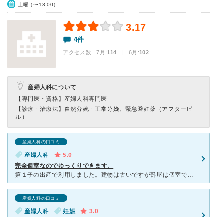
土曜（〜13:00）
3.17
4件
アクセス数 7月:
114
| 6月:
102
産婦人科について
【専門医・資格】
産婦人科専門医
【診療・治療法】
自然分娩・正常分娩、緊急避妊薬（アフターピ
ル）
産婦人科の口コミ
産婦人科
5.0
完全個室なのでゆっくりできます。
第１子の出産で利用しました。建物は古いですが部屋は個室できれいです。道路に面していますが、とても静かで産後ゆっくり過ごせます。看護師さんもみなさん優しいです。３日目からは赤ちゃんと同室で寝る時も一緒に
産婦人科の口コミ
産婦人科
妊娠
3.0