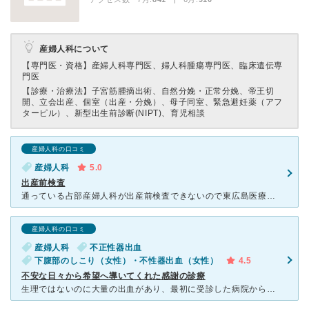
産婦人科について
【専門医・資格】
産婦人科専門医、婦人科腫瘍専門医、臨床遺伝専
門医
【診療・治療法】
子宮筋腫摘出術、自然分娩・正常分娩、帝王切
開、立会出産、個室（出産・分娩）、母子同室、緊急避妊薬（アフ
ターピル）、新型出生前診断(NIPT)、育児相談
産婦人科の口コミ
産婦人科
5.0
出産前検査
通っている占部産婦人科が出産前検査できないので東広島医療センターにかかりました。 朝10時から病院出たのが17時だったのでかなり疲れましたが、 先生も看護部さんも終始丁寧で優しくてこちらの産院でも
産婦人科の口コミ
産婦人科
不正性器出血
下腹部のしこり（女性）・不性器出血（女性）
4.5
不安な日々から希望へ導いてくれた感謝の診療
生理ではないのに大量の出血があり、最初に受診した病院からこちらの婦人科を紹介されました。不安な気持ちで受診しましたが、丁寧に診察していただき、原因不明だった症状の原因をしっかりと突き止めてくださいまし