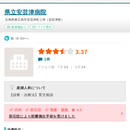
県立安芸津病院
広島県東広島市安芸津町三津（安芸津駅）
駐車場あり
マイナ受付
朝（8:30〜）
3.37
1件
アクセス数 7月:
64
| 6月:
64
産婦人科について
【診療・治療法】
育児相談
内科
胆石症
胃痛・腹痛
4.5
胆石症により胆嚢摘出手術を受けました
診療科目：