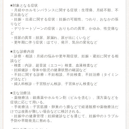
■対象となる症状
・月経やホルモンバランスに関する症状：生理痛、月経不順、不
正出血など
・妊娠・出産に関する症状：妊娠の可能性、つわり、おなかの張
りなど
・デリケートゾーンの症状：おりものの異常、かゆみ、性交痛な
ど
・排尿の異常：頻尿、尿漏れ、尿が出にくいなど
・更年期に伴う症状：ほてり、発汗、気分の変化など
■主な診療内容
・診察・相談：月経の悩みや更年期症状、妊娠・避妊に関する相
談など
・検査：内診、超音波（エコー）検査、血液検査など
・妊婦健診：母体や胎児の健康状態の確認など
・不妊に関する診療：不妊相談、不妊検査、不妊治療（タイミン
グ法など）
・婦人科検診：子宮頸がん検診、子宮体がん検査など
■主な治療法
・薬物療法：鎮痛薬やホルモン剤（ピルを含む）、漢方薬などを
症状に応じて用いる。
・手術療法：子宮筋腫・卵巣のう腫などで経過観察や薬物療法だ
けでは改善が難しい場合などに検討される。
・妊娠中の健康管理：妊婦健診などを通じて、妊娠中のトラブル
予防や早期発見に努める。