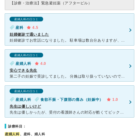
【診療・治療法】
緊急避妊薬（アフターピル）
産婦人科の口コミ
産科
4.5
妊婦健診で通いました
妊婦健診でお世話になりました。 駐車場は数台分ありますが、すぐに満車になります。狭いので停めにくいです。 待合室は落ち着いた雰囲気で静かで過ごしやすいです。 清潔で綺麗です。 妊婦健診でお世話
産婦人科の口コミ
産婦人科
4.0
安心できる先生
第二子の妊娠で受診してました。 分娩は取り扱っていないので、別の病院へ転院する必要が あります。 人気の病院なので、初診はかなり待ちましたが、 妊婦検診のみ受付時に次の予約をとってもらえま
産婦人科の口コミ
産婦人科
食欲不振・下腹部の痛み（妊娠中）
1.0
先生は優しいけど
先生は優しかったが、受付の看護師さんの対応が酷くてビックリしました。 夫が付き添いで一緒に病院に入ると、不機嫌そうに「男性なのに子供でも産むんですか？産まない人は外で待っててください！」って怒鳴られ
診療科目：
産婦人科
、産科、婦人科