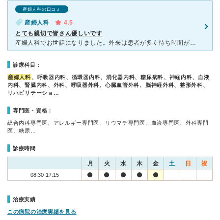
産婦人科の口コミ
産婦人科
4.5
とても親切で皆さん優しいです
産婦人科でお世話になりました。外来は患者が多く待ち時間が長いですが、先生はとても丁寧に説明してもらえて良かったです。 個室は1日5000円で高いですが、大部屋だと母子同室になった時に夫も入ったらいけ
診療科目：
産婦人科
、呼吸器内科、循環器内科、消化器内科、糖尿病科、神経内科、血液
内科、腎臓内科、外科、呼吸器外科、心臓血管外科、脳神経外科、整形外科、
リハビリテーショ…
専門医・資格：
総合内科専門医、アレルギー専門医、リウマチ専門医、血液専門医、外科専門
医、糖尿…
診療時間
月
火
水
木
金
土
日
祝
08:30-17:15
治療実績
この病院の治療実績を見る