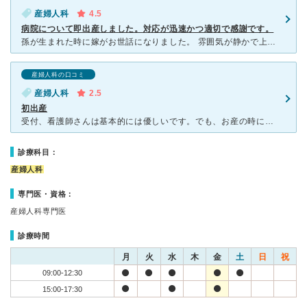
産婦人科
4.5
病院について即出産しました。対応が迅速かつ適切で感謝です。
孫が生まれた時に嫁がお世話になりました。 雰囲気が静かで上品なイメージの産婦人科さんです。 食事も美味しく和食も出たりしました。 食事を盛りつけているお皿もブランド品を使用しているで、高級感があ
産婦人科の口コミ
産婦人科
2.5
初出産
受付、看護師さんは基本的には優しいです。でも、お産の時に担当した1人の助産師さんは苦しい中声かけしてくれるわけでもなく説明もなくほぼ無表情で必要最低限な感じで、初めてのお産で痛みや不安などある中あの態
診療科目：
産婦人科
専門医・資格：
産婦人科専門医
診療時間
月
火
水
木
金
土
日
祝
09:00-12:30
15:00-17:30