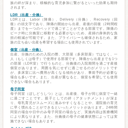
族の絆が深まり、積極的な育児参加に繋がるといった効果も期待
されます。
LDR（出産・分娩）
LDRとは、Labor（陣痛）、Delivery（分娩）、Recovery（回
復）の頭文字であり、陣痛の開始から出産、産後の回復（2時間程
度）までを一つのベッドで過ごすことができる部屋です。陣痛の
ピーク時に分娩室に移動する必要がないため、産婦の身体的な負
担の軽減が可能です。また、プライバシーも確保されるため、家
族の立ち会い出産を希望する場合にも使用されています。
個室（出産・分娩）
出産、分娩のための入院の際、大部屋（多床部屋）ではなく、一
人（もしくは母子）で使用する部屋です。陣痛から出産までを1つ
の部屋（LDR室）で行うものと、分娩後の入院期間を過ごす産後
個室があります。周囲を気にせずに過ごせるのがメリットです
が、多床室に比べ費用が高くなる傾向があり、事前予約が必要な
場合も多いです。また、出産が重なると、個室を希望しても使用
できない場合もあります。
母子同室
母子同室（ぼしどうしつ）とは、出産後、母子が同じ病室で一緒
に過ごすことです。親子としての絆（アタッチメント）が深ま
り、母乳育児がスムーズに進みやすくなることや、退院後の育児
に早く慣れることができるといったメリットがあります。24時間
同室の場合や日中のみ母子同室の場合など、実施内容は医療機関
により異なります。また、分娩後の母子の健康状態によっては実
施できない場合もあります。