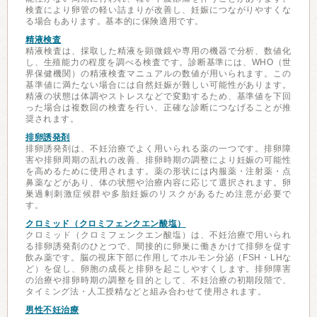
検査により卵管の軽い詰まりが改善し、妊娠につながりやすくな
る場合もあります。基本的に保険適用です。
精液検査
精液検査は、採取した精液を顕微鏡や専用の機器で分析、数値化
し、生殖能力の程度を調べる検査です。診断基準には、WHO（世
界保健機関）の精液検査マニュアルの数値が用いられます。この
基準値に満たない場合には自然妊娠が難しい可能性があります。
精液の状態は体調やストレスなどで変動するため、基準値を下回
った場合は複数回の検査を行い、正確な診断につなげることが推
奨されます。
排卵誘発剤
排卵誘発剤は、不妊治療でよく用いられる薬の一つです。排卵障
害や排卵周期の乱れの改善、排卵時期の調整により妊娠の可能性
を高めるために使用されます。薬の形状には内服薬・注射薬・点
鼻薬などがあり、体の状態や治療内容に応じて選択されます。卵
巣過剰刺激症候群や多胎妊娠のリスクがあるため注意が必要で
す。
クロミッド（クロミフェンクエン酸塩）
クロミッド（クロミフェンクエン酸塩）は、不妊治療で用いられ
る排卵誘発剤のひとつで、間接的に卵巣に働きかけて排卵を促す
飲み薬です。脳の視床下部に作用してホルモン分泌（FSH・LHな
ど）を促し、卵胞の成長と排卵を起こしやすくします。排卵障害
の治療や排卵時期の調整を目的として、不妊治療の初期段階で、
タイミング法・人工授精などと組み合わせて使用されます。
男性不妊治療