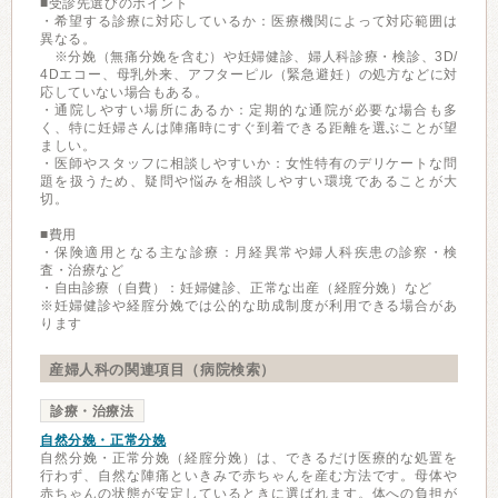
■受診先選びのポイント
・希望する診療に対応しているか：医療機関によって対応範囲は
異なる。
※分娩（無痛分娩を含む）や妊婦健診、婦人科診療・検診、3D/
4Dエコー、母乳外来、アフターピル（緊急避妊）の処方などに対
応していない場合もある。
・通院しやすい場所にあるか：定期的な通院が必要な場合も多
く、特に妊婦さんは陣痛時にすぐ到着できる距離を選ぶことが望
ましい。
・医師やスタッフに相談しやすいか：女性特有のデリケートな問
題を扱うため、疑問や悩みを相談しやすい環境であることが大
切。
■費用
・保険適用となる主な診療：月経異常や婦人科疾患の診察・検
査・治療など
・自由診療（自費）：妊婦健診、正常な出産（経腟分娩）など
※妊婦健診や経腟分娩では公的な助成制度が利用できる場合があ
ります
産婦人科の関連項目（病院検索）
診療・治療法
自然分娩・正常分娩
自然分娩・正常分娩（経腟分娩）は、できるだけ医療的な処置を
行わず、自然な陣痛といきみで赤ちゃんを産む方法です。母体や
赤ちゃんの状態が安定しているときに選ばれます。体への負担が