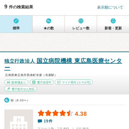
9
件の検索結果
表示順について
標準
★の数
レビュー数
新着・更新
国立病院機構 東広島医療センタ
独立行政法人
ー
広島県東広島市西条町寺家（寺家駅）
駐車場あり
電子決済可
マイナ受付
(スマホ可)
電子処方せん対応
朝（8:30〜）
4.38
19件
アクセス数 7月:
841
| 6月:
910