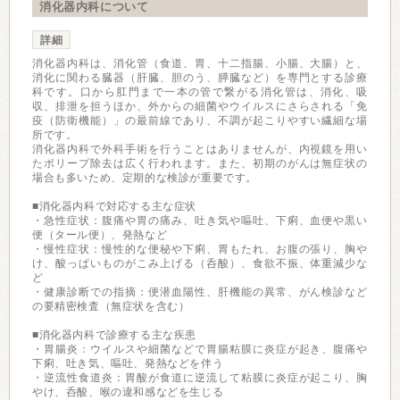
消化器内科について
詳細
消化器内科は、消化管（食道、胃、十二指腸、小腸、大腸）と、
消化に関わる臓器（肝臓、胆のう、膵臓など）を専門とする診療
科です。口から肛門まで一本の管で繋がる消化管は、消化、吸
収、排泄を担うほか、外からの細菌やウイルスにさらされる「免
疫（防衛機能）」の最前線であり、不調が起こりやすい繊細な場
所です。
消化器内科で外科手術を行うことはありませんが、内視鏡を用い
たポリープ除去は広く行われます。また、初期のがんは無症状の
場合も多いため、定期的な検診が重要です。
■消化器内科で対応する主な症状
・急性症状：腹痛や胃の痛み、吐き気や嘔吐、下痢、血便や黒い
便（タール便）、発熱など
・慢性症状：慢性的な便秘や下痢、胃もたれ、お腹の張り、胸や
け、酸っぱいものがこみ上げる（呑酸）、食欲不振、体重減少な
ど
・健康診断での指摘：便潜血陽性、肝機能の異常、がん検診など
の要精密検査（無症状を含む）
■消化器内科で診療する主な疾患
・胃腸炎：ウイルスや細菌などで胃腸粘膜に炎症が起き、腹痛や
下痢、吐き気、嘔吐、発熱などを伴う
・逆流性食道炎：胃酸が食道に逆流して粘膜に炎症が起こり、胸
やけ、呑酸、喉の違和感などを生じる