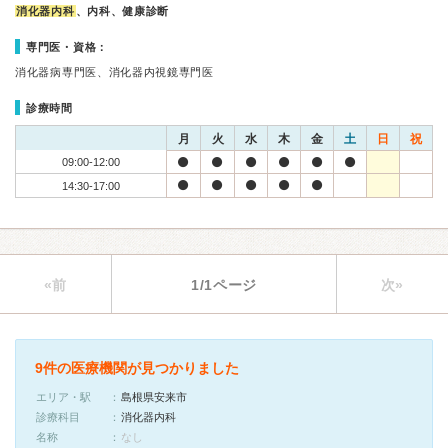
消化器内科
、内科、健康診断
専門医・資格：
消化器病専門医、消化器内視鏡専門医
診療時間
月
火
水
木
金
土
日
祝
09:00-12:00
14:30-17:00
«前
1/1ページ
次»
9件の医療機関が見つかりました
エリア・駅
島根県安来市
診療科目
消化器内科
名称
なし