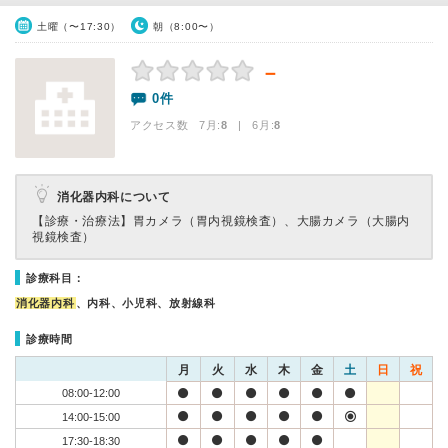
土曜（〜17:30）
朝（8:00〜）
－
0件
アクセス数 7月:
8
| 6月:
8
消化器内科について
【診療・治療法】
胃カメラ（胃内視鏡検査）、大腸カメラ（大腸内
視鏡検査）
診療科目：
消化器内科
、内科、小児科、放射線科
診療時間
月
火
水
木
金
土
日
祝
08:00-12:00
14:00-15:00
17:30-18:30