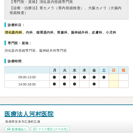
【専門医・資格】
消化器内視鏡専門医
【診療・治療法】
胃カメラ（胃内視鏡検査）、大腸カメラ（大腸内
視鏡検査）
診療科目：
消化器内科
、内科、循環器内科、胃腸科、脳神経外科、皮膚科、小児科
専門医・資格：
消化器内視鏡専門医、脳神経外科専門医
診療時間
月
火
水
木
金
土
日
祝
09:00-13:00
14:00-18:00
医療法人河村医院
島根県安来市広瀬町広瀬
駐車場あり
マイナ受付
(スマホ可)