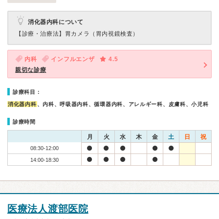
消化器内科について
【診療・治療法】
胃カメラ（胃内視鏡検査）
内科
インフルエンザ
4.5
親切な診療
診療科目：
消化器内科
、内科、呼吸器内科、循環器内科、アレルギー科、皮膚科、小児科
診療時間
月
火
水
木
金
土
日
祝
08:30-12:00
14:00-18:30
医療法人渡部医院