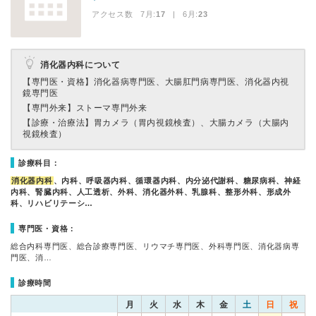
アクセス数 7月:
17
| 6月:
23
消化器内科について
【専門医・資格】
消化器病専門医、大腸肛門病専門医、消化器内視
鏡専門医
【専門外来】
ストーマ専門外来
【診療・治療法】
胃カメラ（胃内視鏡検査）、大腸カメラ（大腸内
視鏡検査）
診療科目：
消化器内科
、内科、呼吸器内科、循環器内科、内分泌代謝科、糖尿病科、神経
内科、腎臓内科、人工透析、外科、消化器外科、乳腺科、整形外科、形成外
科、リハビリテーシ…
専門医・資格：
総合内科専門医、総合診療専門医、リウマチ専門医、外科専門医、消化器病専
門医、消…
診療時間
月
火
水
木
金
土
日
祝