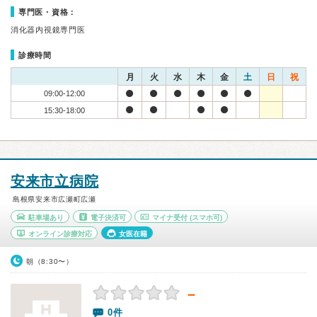
専門医・資格：
消化器内視鏡専門医
診療時間
月
火
水
木
金
土
日
祝
09:00-12:00
15:30-18:00
安来市立病院
島根県安来市広瀬町広瀬
駐車場あり
電子決済可
マイナ受付
(スマホ可)
オンライン診療対応
女医在籍
朝（8:30〜）
－
0件