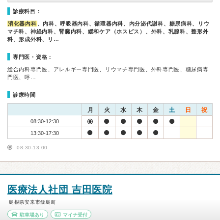
診療科目：
消化器内科
、内科、呼吸器内科、循環器内科、内分泌代謝科、糖尿病科、リウ
マチ科、神経内科、腎臓内科、緩和ケア（ホスピス）、外科、乳腺科、整形外
科、形成外科、リ…
専門医・資格：
総合内科専門医、アレルギー専門医、リウマチ専門医、外科専門医、糖尿病専
門医、呼…
診療時間
月
火
水
木
金
土
日
祝
08:30-12:30
13:30-17:30
08:30-13:00
医療法人社団 吉田医院
島根県安来市飯島町
駐車場あり
マイナ受付