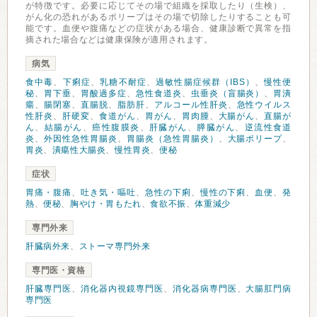
が特徴です。必要に応じてその場で組織を採取したり（生検）、
がん化の恐れがあるポリープはその場で切除したりすることも可
能です。血便や腹痛などの症状がある場合、健康診断で異常を指
摘された場合などは健康保険が適用されます。
病気
食中毒
、
下痢症
、
乳糖不耐症
、
過敏性腸症候群（IBS）
、
慢性便
秘
、
胃下垂
、
胃酸過多症
、
急性食道炎
、
虫垂炎（盲腸炎）
、
胃潰
瘍
、
腸閉塞
、
直腸脱
、
脂肪肝
、
アルコール性肝炎
、
急性ウイルス
性肝炎
、
肝硬変
、
食道がん
、
胃がん
、
胃肉腫
、
大腸がん
、
直腸が
ん
、
結腸がん
、
癌性腹膜炎
、
肝臓がん
、
膵臓がん
、
逆流性食道
炎
、
外因性急性胃腸炎
、
胃腸炎（急性胃腸炎）
、
大腸ポリープ
、
胃炎
、
潰瘍性大腸炎
、
慢性胃炎
、
便秘
症状
胃痛・腹痛
、
吐き気・嘔吐
、
急性の下痢
、
慢性の下痢
、
血便
、
発
熱
、
便秘
、
胸やけ・胃もたれ
、
食欲不振
、
体重減少
専門外来
肝臓病外来
、
ストーマ専門外来
専門医・資格
肝臓専門医
、
消化器内視鏡専門医
、
消化器病専門医
、
大腸肛門病
専門医