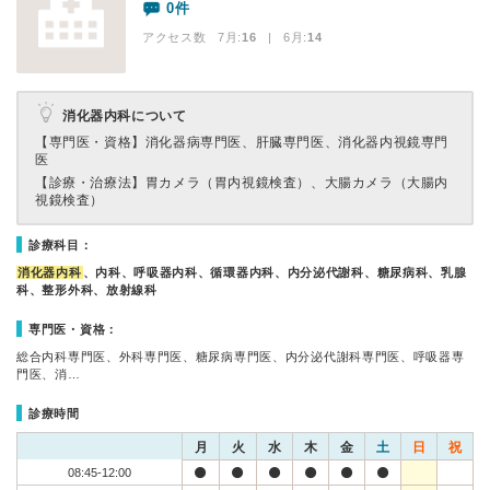
0件
アクセス数 7月:
16
| 6月:
14
消化器内科について
【専門医・資格】
消化器病専門医、肝臓専門医、消化器内視鏡専門
医
【診療・治療法】
胃カメラ（胃内視鏡検査）、大腸カメラ（大腸内
視鏡検査）
診療科目：
消化器内科
、内科、呼吸器内科、循環器内科、内分泌代謝科、糖尿病科、乳腺
科、整形外科、放射線科
専門医・資格：
総合内科専門医、外科専門医、糖尿病専門医、内分泌代謝科専門医、呼吸器専
門医、消…
診療時間
月
火
水
木
金
土
日
祝
08:45-12:00