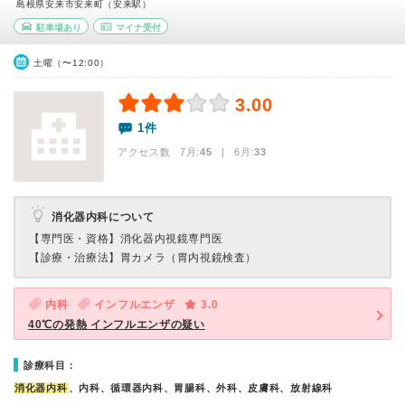
島根県安来市安来町（安来駅）
駐車場あり
マイナ受付
土曜（〜12:00）
3.00
1件
アクセス数 7月:
45
| 6月:
33
消化器内科について
【専門医・資格】
消化器内視鏡専門医
【診療・治療法】
胃カメラ（胃内視鏡検査）
内科
インフルエンザ
3.0
40℃の発熱 インフルエンザの疑い
診療科目：
消化器内科
、内科、循環器内科、胃腸科、外科、皮膚科、放射線科