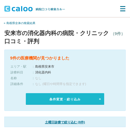
« 島根県全体の検索結果
安来市の消化器内科の病院・クリニック
（9件）
口コミ・評判
9件の医療機関が見つかりました
エリア・駅
島根県安来市
診療科目
消化器内科
名称
なし
詳細条件
なし (曜日や時間帯を指定できます)
条件変更・絞り込み
土曜日診療で絞り込む (8件)