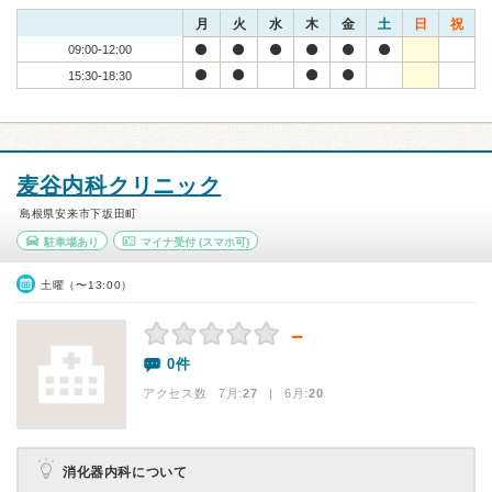
月
火
水
木
金
土
日
祝
09:00-12:00
15:30-18:30
麦谷内科クリニック
島根県安来市下坂田町
駐車場あり
マイナ受付
(スマホ可)
土曜（〜13:00）
－
0件
アクセス数 7月:
27
| 6月:
20
消化器内科について