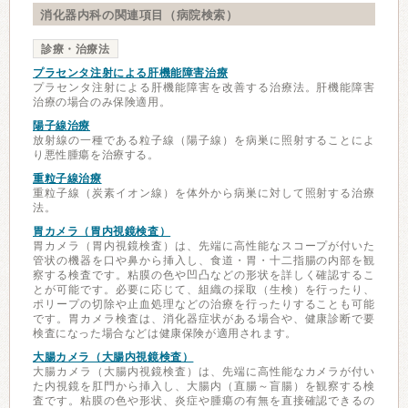
消化器内科の関連項目（病院検索）
診療・治療法
プラセンタ注射による肝機能障害治療
プラセンタ注射による肝機能障害を改善する治療法。肝機能障害
治療の場合のみ保険適用。
陽子線治療
放射線の一種である粒子線（陽子線）を病巣に照射することによ
り悪性腫瘍を治療する。
重粒子線治療
重粒子線（炭素イオン線）を体外から病巣に対して照射する治療
法。
胃カメラ（胃内視鏡検査）
胃カメラ（胃内視鏡検査）は、先端に高性能なスコープが付いた
管状の機器を口や鼻から挿入し、食道・胃・十二指腸の内部を観
察する検査です。粘膜の色や凹凸などの形状を詳しく確認するこ
とが可能です。必要に応じて、組織の採取（生検）を行ったり、
ポリープの切除や止血処理などの治療を行ったりすることも可能
です。胃カメラ検査は、消化器症状がある場合や、健康診断で要
検査になった場合などは健康保険が適用されます。
大腸カメラ（大腸内視鏡検査）
大腸カメラ（大腸内視鏡検査）は、先端に高性能なカメラが付い
た内視鏡を肛門から挿入し、大腸内（直腸～盲腸）を観察する検
査です。粘膜の色や形状、炎症や腫瘍の有無を直接確認できるの