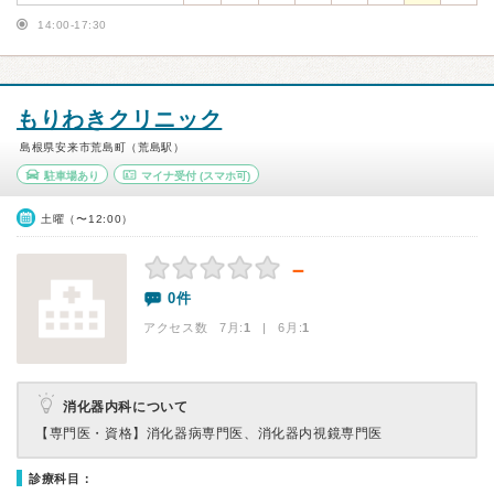
14:00-17:30
もりわきクリニック
島根県安来市荒島町（荒島駅）
駐車場あり
マイナ受付
(スマホ可)
土曜（〜12:00）
－
0件
アクセス数 7月:
1
| 6月:
1
消化器内科について
【専門医・資格】
消化器病専門医、消化器内視鏡専門医
診療科目：