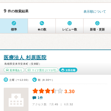
9
件の検索結果
表示順について
標準
★の数
レビュー数
新着・更新
医療法人 杉原医院
島根県安来市安来町（安来駅）
駐車場あり
マイナ受付
(スマホ可)
女医在籍
土曜（〜12:00）
朝（8:30〜）
3.30
1件
アクセス数 7月:
45
| 6月:
32