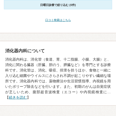
日曜日診療で絞り込む (0件)
口コミ検索はこちら
消化器内科について
消化器内科は、消化管（食道、胃、十二指腸、小腸、大腸）と、
消化に関わる臓器（肝臓、胆のう、膵臓など）を専門とする診療
科です。消化管は、消化、吸収、排泄を担うほか、食物と一緒に
入り込む細菌やウイルスにさらされ不調が起こりやすい繊細な場
所です。消化器内科では、薬物療法や生活習慣指導、内視鏡を用
いたポリープ除去などを行います。また、初期のがんは自覚症状
が乏しいため、腹部超音波検査（エコー）や内視鏡検査に…
【
続きを読む
】