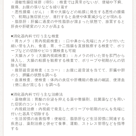
・過敏性腸症候群（IBS）：検査では異常がないが、便秘や下痢、
腹痛、お腹の張りなどを繰り返す
・悪性腫瘍（がん）：胃や大腸などの粘膜に発生する悪性の腫瘍
で、初期は無症状だが、進行すると血便や体重減少などが現れる
・脂肪肝：肝臓に過度の中性脂肪が溜まった状態で、放置すると
肝炎や肝硬変のリスクが高まる
■消化器内科で行う主な検査
・胃カメラ（胃内視鏡検査）：口や鼻から先端にカメラが付いた
細い管を入れ、食道、胃、十二指腸を直接観察する検査で、ポリ
ープなどの切除やピロリ菌検査も可能
・大腸カメラ（大腸内視鏡検査）：カメラの付いた管を肛門から
挿入し、大腸の粘膜を観察する検査で、ポリープや初期がんの切
除も可能
・腹部超音波検査（エコー）：お腹に超音波を当てて、肝臓や胆
のう、膵臓の状態を調べる
・血液検査、便検査：体内の炎症や肝機能の数値の確認、便潜血
（便に血が混じる）を調べる
■消化器内科で行う主な治療法
・薬物療法：胃酸の分泌を抑える薬や整腸剤、抗菌薬などを用い
た症状のコントロール
・内視鏡治療：内視鏡で発見したポリープや初期のがんを先端に
付いた器具で切除する
・生活習慣の改善指導：便秘症、脂肪肝など生活習慣に関連する
疾患は、薬剤治療と併せて食事、運動、ストレス管理などを指導
する