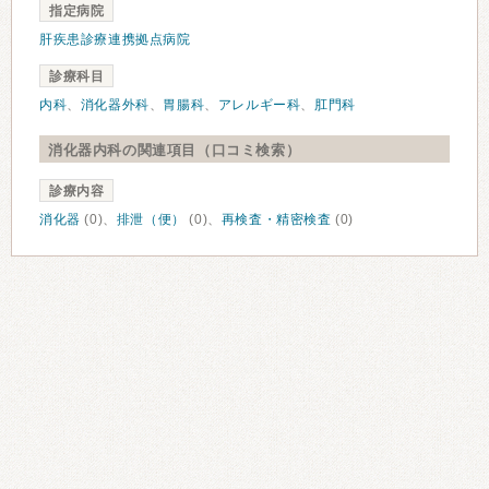
指定病院
肝疾患診療連携拠点病院
診療科目
内科
、
消化器外科
、
胃腸科
、
アレルギー科
、
肛門科
消化器内科の関連項目（口コミ検索）
診療内容
消化器
(0)、
排泄（便）
(0)、
再検査・精密検査
(0)