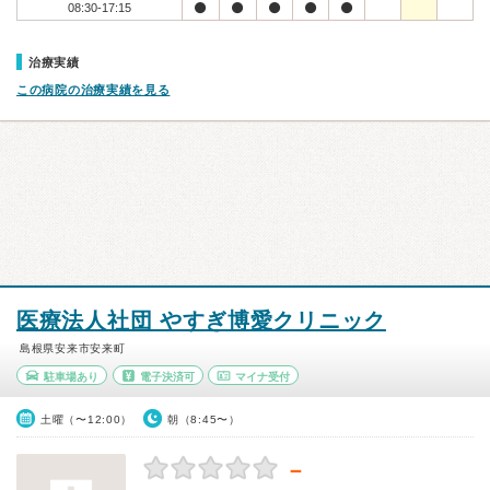
08:30-17:15
治療実績
この病院の治療実績を見る
医療法人社団 やすぎ博愛クリニック
島根県安来市安来町
駐車場あり
電子決済可
マイナ受付
土曜（〜12:00）
朝（8:45〜）
－