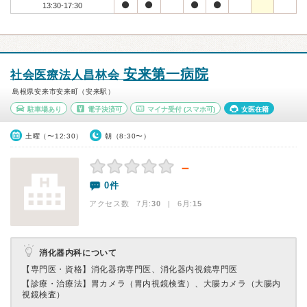
13:30-17:30
安来第一病院
社会医療法人昌林会
島根県安来市安来町（安来駅）
駐車場あり
電子決済可
マイナ受付
(スマホ可)
女医在籍
土曜（〜12:30）
朝（8:30〜）
－
0件
アクセス数 7月:
30
| 6月:
15
消化器内科について
【専門医・資格】
消化器病専門医、消化器内視鏡専門医
【診療・治療法】
胃カメラ（胃内視鏡検査）、大腸カメラ（大腸内
視鏡検査）