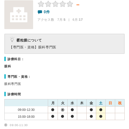
－
0件
アクセス数 7月:
5
| 6月:
17
霰粒腫について
【専門医・資格】
眼科専門医
診療科目：
眼科
専門医・資格：
眼科専門医
診療時間
月
火
水
木
金
土
日
祝
09:00-12:30
15:00-18:00
09:00-11:30