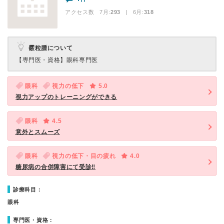
アクセス数 7月:
293
| 6月:
318
霰粒腫について
【専門医・資格】
眼科専門医
眼科
視力の低下
5.0
視力アップのトレーニングができる
眼科
4.5
意外とスムーズ
眼科
視力の低下・目の疲れ
4.0
糖尿病の合併障害にて受診‼
診療科目：
眼科
専門医・資格：