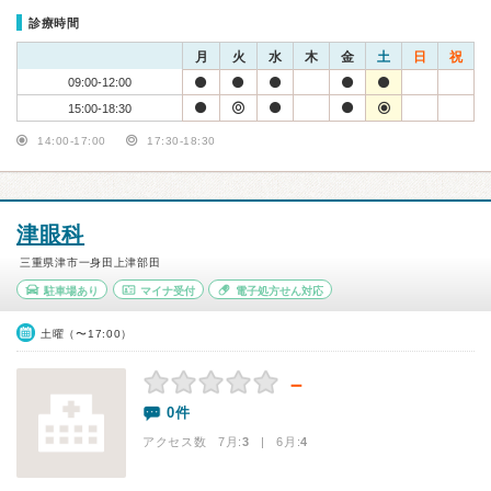
診療時間
月
火
水
木
金
土
日
祝
09:00-12:00
15:00-18:30
14:00-17:00
17:30-18:30
津眼科
三重県津市一身田上津部田
駐車場あり
マイナ受付
電子処方せん対応
土曜（〜17:00）
－
0件
アクセス数 7月:
3
| 6月:
4