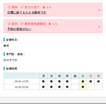
眼科
視力の低下
2.0
日曜に診てもらえる眼科です
眼科
糖尿病性網膜症
1.5
予約の意味がない
診療科目：
眼科
専門医・資格：
眼科専門医
診療時間
月
火
水
木
金
土
日
祝
09:00-12:00
16:00-20:00