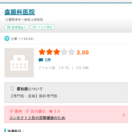
森眼科医院
三重県津市一身田上津部田
駐車場あり
マイナ受付
土曜（〜16:00）
3.00
1件
アクセス数 7月:
71
| 6月:
105
霰粒腫について
【専門医・資格】
眼科専門医
眼科
目の疲れ
3.0
コンタクトと目の定期健診のため
診療科目：