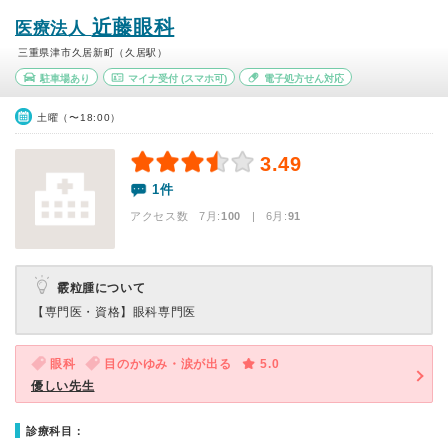
近藤眼科
医療法人
三重県津市久居新町（久居駅）
駐車場あり
マイナ受付
(スマホ可)
電子処方せん対応
土曜（〜18:00）
3.49
1件
アクセス数 7月:
100
| 6月:
91
霰粒腫について
【専門医・資格】
眼科専門医
眼科
目のかゆみ・涙が出る
5.0
優しい先生
診療科目：