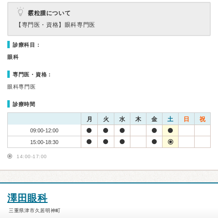
霰粒腫について
【専門医・資格】
眼科専門医
診療科目：
眼科
専門医・資格：
眼科専門医
診療時間
月
火
水
木
金
土
日
祝
09:00-12:00
15:00-18:30
14:00-17:00
澤田眼科
三重県津市久居明神町