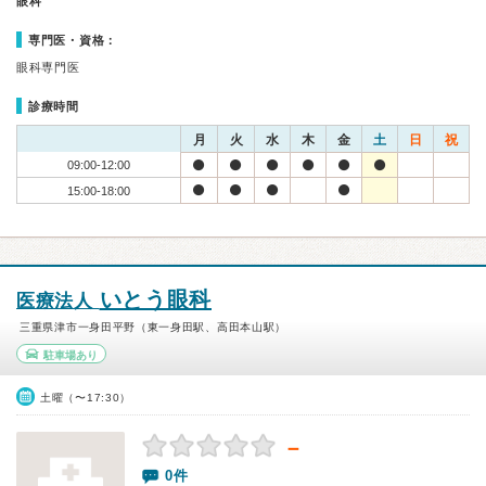
眼科
専門医・資格：
眼科専門医
診療時間
月
火
水
木
金
土
日
祝
09:00-12:00
15:00-18:00
いとう眼科
医療法人
三重県津市一身田平野（東一身田駅、高田本山駅）
駐車場あり
土曜（〜17:30）
－
0件