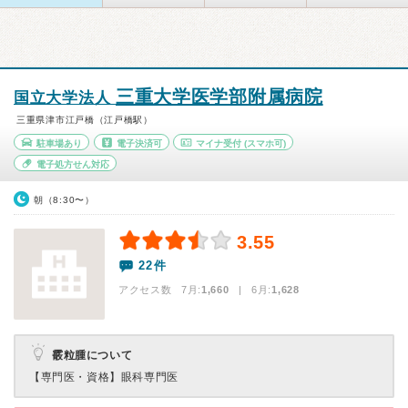
三重大学医学部附属病院
国立大学法人
三重県津市江戸橋（江戸橋駅）
駐車場あり
電子決済可
マイナ受付
(スマホ可)
電子処方せん対応
朝（8:30〜）
3.55
22件
アクセス数 7月:
1,660
| 6月:
1,628
霰粒腫について
【専門医・資格】
眼科専門医