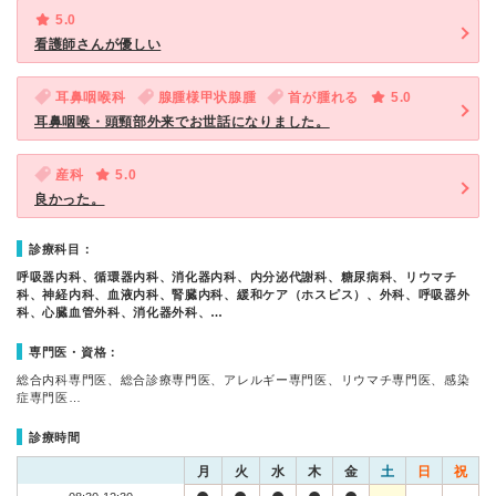
5.0
看護師さんが優しい
耳鼻咽喉科
腺腫様甲状腺腫
首が腫れる
5.0
耳鼻咽喉・頭頸部外来でお世話になりました。
産科
5.0
良かった。
診療科目：
呼吸器内科、循環器内科、消化器内科、内分泌代謝科、糖尿病科、リウマチ
科、神経内科、血液内科、腎臓内科、緩和ケア（ホスピス）、外科、呼吸器外
科、心臓血管外科、消化器外科、…
専門医・資格：
総合内科専門医、総合診療専門医、アレルギー専門医、リウマチ専門医、感染
症専門医…
診療時間
月
火
水
木
金
土
日
祝