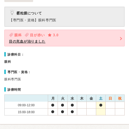
霰粒腫について
【専門医・資格】
眼科専門医
眼科
目が赤い
3.0
目の充血が治りました
診療科目：
眼科
専門医・資格：
眼科専門医
診療時間
月
火
水
木
金
土
日
祝
09:00-12:00
15:00-18:00