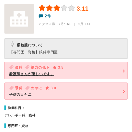
3.11
2件
アクセス数 7月:
161
| 6月:
141
霰粒腫について
【専門医・資格】
眼科専門医
眼科
視力の低下
3.5
看護師さんが優しいです。
眼科
めやに
3.0
子供の目ヤニ
診療科目：
アレルギー科、眼科
専門医・資格：