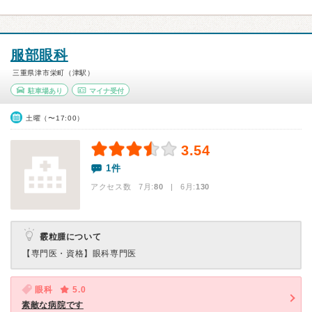
服部眼科
三重県津市栄町（津駅）
駐車場あり
マイナ受付
土曜（〜17:00）
3.54
1件
アクセス数 7月:
80
| 6月:
130
霰粒腫について
【専門医・資格】
眼科専門医
眼科
5.0
素敵な病院です