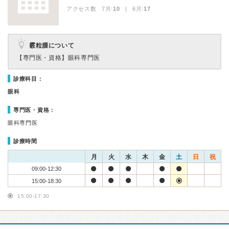
アクセス数 7月:
10
| 6月:
17
霰粒腫について
【専門医・資格】
眼科専門医
診療科目：
眼科
専門医・資格：
眼科専門医
診療時間
月
火
水
木
金
土
日
祝
09:00-12:30
15:00-18:30
15:00-17:30