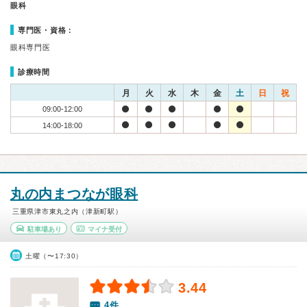
眼科
専門医・資格：
眼科専門医
診療時間
月
火
水
木
金
土
日
祝
09:00-12:00
14:00-18:00
丸の内まつなが眼科
三重県津市東丸之内（津新町駅）
駐車場あり
マイナ受付
土曜（〜17:30）
3.44
4件