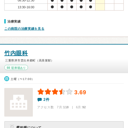
08:30-12:30
13:30-16:00
治療実績
この病院の治療実績を見る
竹内眼科
三重県津市雲出本郷町（高茶屋駅）
駐車場あり
土曜（〜17:00）
3.69
2件
アクセス数 7月:
118
| 6月:
92
霰粒腫について