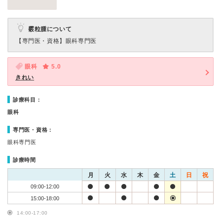
霰粒腫について
【専門医・資格】
眼科専門医
眼科
5.0
きれい
診療科目：
眼科
専門医・資格：
眼科専門医
診療時間
月
火
水
木
金
土
日
祝
09:00-12:00
15:00-18:00
14:00-17:00