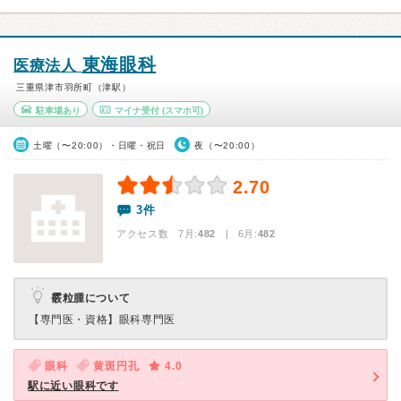
東海眼科
医療法人
三重県津市羽所町（津駅）
駐車場あり
マイナ受付
(スマホ可)
土曜（〜20:00）・日曜・祝日
夜（〜20:00）
2.70
3件
アクセス数 7月:
482
| 6月:
482
霰粒腫について
【専門医・資格】
眼科専門医
眼科
黄斑円孔
4.0
駅に近い眼科です