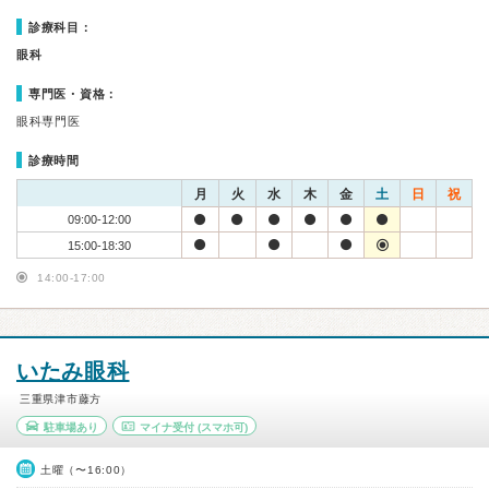
診療科目：
眼科
専門医・資格：
眼科専門医
診療時間
月
火
水
木
金
土
日
祝
09:00-12:00
15:00-18:30
14:00-17:00
いたみ眼科
三重県津市藤方
駐車場あり
マイナ受付
(スマホ可)
土曜（〜16:00）