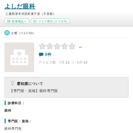
よしだ眼科
三重県津市河芸町東千里（千里駅）
駐車場あり
マイナ受付
(スマホ可)
土曜（〜17:00）
－
0件
アクセス数 7月:
11
| 6月:
12
霰粒腫について
【専門医・資格】
眼科専門医
診療科目：
眼科
専門医・資格：
眼科専門医