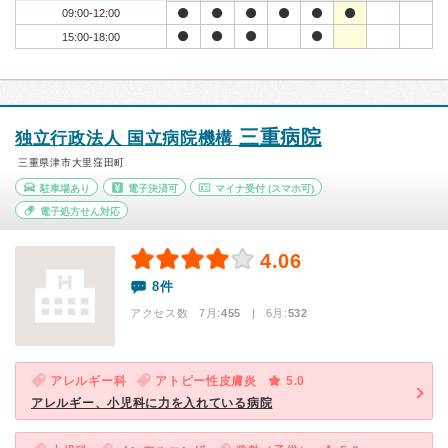
09:00-12:00
15:00-18:00
三重病院
独立行政法人 国立病院機構
三重県津市大里窪田町
駐車場あり
電子決済可
マイナ受付
(スマホ可)
電子処方せん対応
4.06
8件
アクセス数 7月:
455
| 6月:
532
アレルギー科
アトピー性皮膚炎
5.0
アレルギー、小児科に力を入れている病院