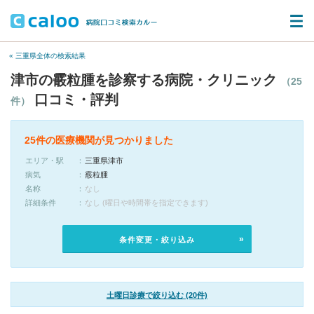
« 三重県全体の検索結果
津市の霰粒腫を診察する病院・クリニック
（25
口コミ・評判
件）
25件の医療機関が見つかりました
エリア・駅
三重県津市
病気
霰粒腫
名称
なし
詳細条件
なし (曜日や時間帯を指定できます)
条件変更・絞り込み
土曜日診療で絞り込む (20件)