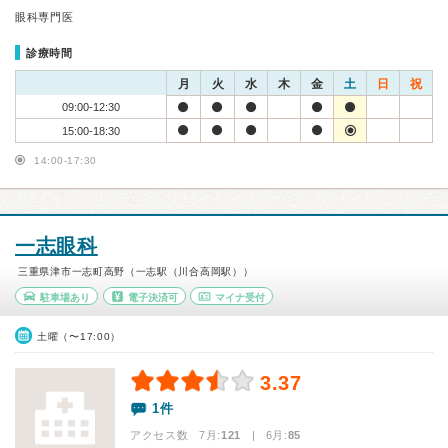
眼科専門医
診療時間
月
火
水
木
金
土
日
祝
09:00-12:30
15:00-18:30
14:00-17:30
一志眼科
三重県津市一志町高野（一志駅（川合高岡駅））
駐車場あり
電子決済可
マイナ受付
土曜（〜17:00）
3.37
1件
アクセス数 7月:
121
| 6月:
85