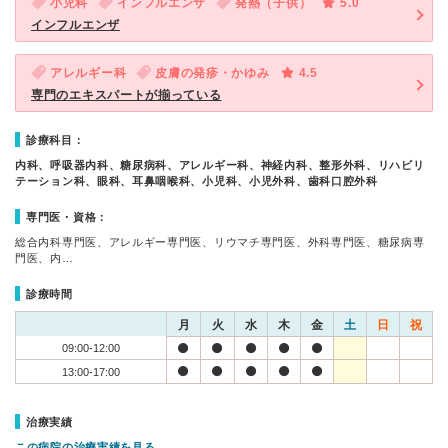
小児科
インフルエンザ
発熱（子供）
5.0
インフルエンザ
アレルギー科
皮膚の発疹・かゆみ
4.5
専門のエキスパートが揃っている
診療科目：
内科、呼吸器内科、糖尿病科、アレルギー科、神経内科、整形外科、リハビリ
テーション科、眼科、耳鼻咽喉科、小児科、小児外科、歯科口腔外科
専門医・資格：
総合内科専門医、アレルギー専門医、リウマチ専門医、外科専門医、糖尿病専
門医、内…
診療時間
月
火
水
木
金
土
日
祝
09:00-12:00
13:00-17:00
治療実績
この病院の治療実績を見る