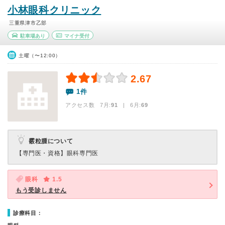
小林眼科クリニック
三重県津市乙部
駐車場あり
マイナ受付
土曜（〜12:00）
2.67
1件
アクセス数 7月:
91
| 6月:
69
霰粒腫について
【専門医・資格】
眼科専門医
眼科
1.5
もう受診しません
診療科目：