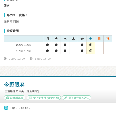
眼科
専門医・資格：
眼科専門医
診療時間
月
火
水
木
金
土
日
祝
09:00-12:30
15:30-18:30
09:00-12:00
14:00-16:00
今野眼科
三重県津市中央（津新町駅）
駐車場あり
マイナ受付
(スマホ可)
電子処方せん対応
土曜（〜18:00）