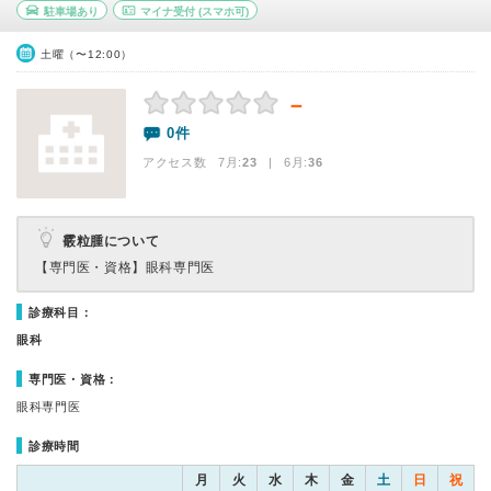
駐車場あり
マイナ受付
(スマホ可)
土曜（〜12:00）
－
0件
アクセス数 7月:
23
| 6月:
36
霰粒腫について
【専門医・資格】
眼科専門医
診療科目：
眼科
専門医・資格：
眼科専門医
診療時間
月
火
水
木
金
土
日
祝