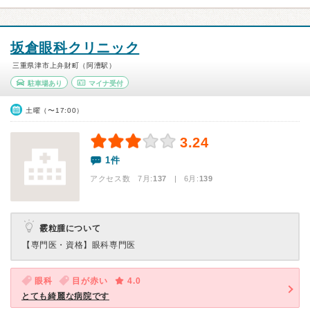
坂倉眼科クリニック
三重県津市上弁財町（阿漕駅）
駐車場あり
マイナ受付
土曜（〜17:00）
3.24
1件
アクセス数 7月:
137
| 6月:
139
霰粒腫について
【専門医・資格】
眼科専門医
眼科
目が赤い
4.0
とても綺麗な病院です