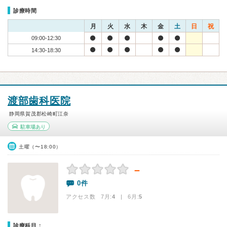
診療時間
月
火
水
木
金
土
日
祝
09:00-12:30
14:30-18:30
渡部歯科医院
静岡県賀茂郡松崎町江奈
駐車場あり
土曜（〜18:00）
－
0件
アクセス数 7月:
4
| 6月:
5
診療科目：