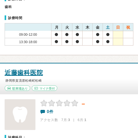
歯科
診療時間
月
火
水
木
金
土
日
祝
09:00-12:00
13:30-18:00
近藤歯科医院
静岡県賀茂郡松崎町松崎
駐車場あり
マイナ受付
－
0件
アクセス数 7月:
3
| 6月:
1
診療科目：