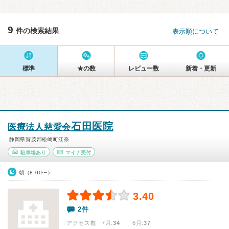
9
件の検索結果
表示順について
標準
★の数
レビュー数
新着・更新
石田医院
医療法人慈愛会
静岡県賀茂郡松崎町江奈
駐車場あり
マイナ受付
朝（8:00〜）
3.40
2件
アクセス数 7月:
34
| 6月:
37