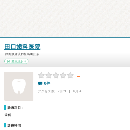
田口歯科医院
静岡県賀茂郡松崎町江奈
駐車場あり
－
0件
アクセス数 7月:
3
| 6月:
4
診療科目：
歯科
診療時間