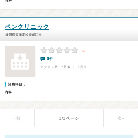
内科
ペンクリニック
静岡県賀茂郡松崎町江奈
－
0件
アクセス数 7月:
6
| 6月:
6
診療科目：
内科
«前
1/1ページ
次»