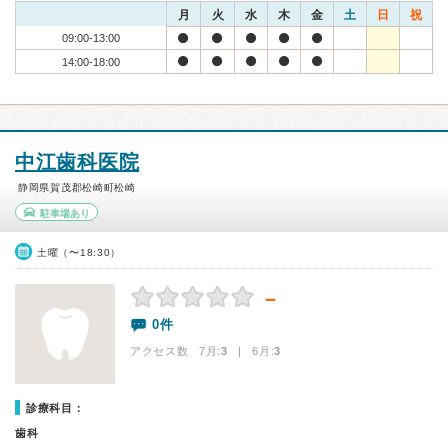
月
火
水
木
金
土
日
祝
09:00-13:00
14:00-18:00
中江歯科医院
静岡県賀茂郡松崎町松崎
駐車場あり
土曜（〜18:30）
－
0件
アクセス数 7月:
3
| 6月:
3
診療科目：
歯科