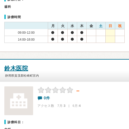
歯科
診療時間
月
火
水
木
金
土
日
祝
09:00-12:00
14:00-18:00
鈴木医院
静岡県賀茂郡松崎町宮内
－
0件
アクセス数 7月:
3
| 6月:
4
診療科目：