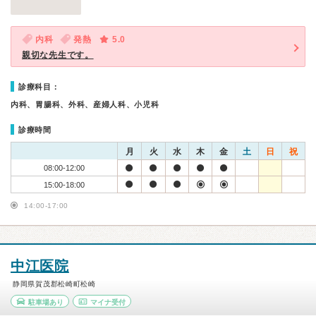
内科
発熱
5.0
親切な先生です。
診療科目：
内科、胃腸科、外科、産婦人科、小児科
診療時間
月
火
水
木
金
土
日
祝
08:00-12:00
15:00-18:00
14:00-17:00
中江医院
静岡県賀茂郡松崎町松崎
駐車場あり
マイナ受付