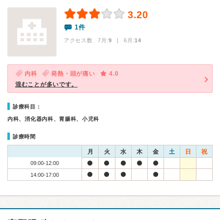
3.20
1件
アクセス数 7月:
9
| 6月:
14
内科
発熱・頭が痛い
4.0
混むことが多いです。
診療科目：
内科、消化器内科、胃腸科、小児科
診療時間
月
火
水
木
金
土
日
祝
09:00-12:00
14:00-17:00