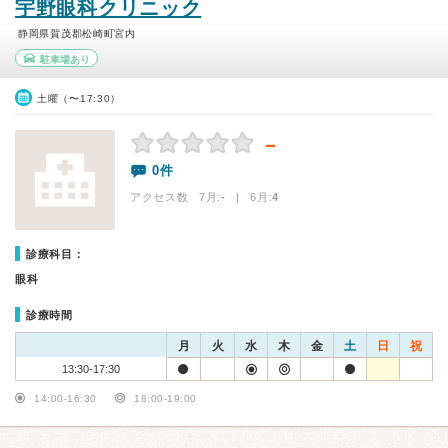
宇野眼科クリニック
静岡県賀茂郡松崎町宮内
駐車場あり
土曜（〜17:30）
－
0件
アクセス数 7月:
-
| 6月:
4
診療科目：
眼科
診療時間
月
火
水
木
金
土
日
祝
13:30-17:30
14:00-16:30
18:00-19:00