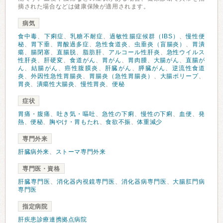
摘された場合などは健康保険が適用されます。
病気
食中毒
、
下痢症
、
乳糖不耐症
、
過敏性腸症候群（IBS）
、
慢性便
秘
、
胃下垂
、
胃酸過多症
、
急性食道炎
、
虫垂炎（盲腸炎）
、
胃潰
瘍
、
腸閉塞
、
直腸脱
、
脂肪肝
、
アルコール性肝炎
、
急性ウイルス
性肝炎
、
肝硬変
、
食道がん
、
胃がん
、
胃肉腫
、
大腸がん
、
直腸が
ん
、
結腸がん
、
癌性腹膜炎
、
肝臓がん
、
膵臓がん
、
逆流性食道
炎
、
外因性急性胃腸炎
、
胃腸炎（急性胃腸炎）
、
大腸ポリープ
、
胃炎
、
潰瘍性大腸炎
、
慢性胃炎
、
便秘
症状
胃痛・腹痛
、
吐き気・嘔吐
、
急性の下痢
、
慢性の下痢
、
血便
、
発
熱
、
便秘
、
胸やけ・胃もたれ
、
食欲不振
、
体重減少
専門外来
肝臓病外来
、
ストーマ専門外来
専門医・資格
肝臓専門医
、
消化器内視鏡専門医
、
消化器病専門医
、
大腸肛門病
専門医
指定病院
肝疾患診療連携拠点病院