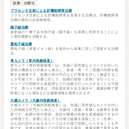
診療・治療法
プラセンタ注射による肝機能障害治療
プラセンタ注射による肝機能障害を改善する治療法。肝機能障害
治療の場合のみ保険適用。
陽子線治療
放射線の一種である粒子線（陽子線）を病巣に照射することによ
り悪性腫瘍を治療する。
重粒子線治療
重粒子線（炭素イオン線）を体外から病巣に対して照射する治療
法。
胃カメラ（胃内視鏡検査）
胃カメラ（胃内視鏡検査）は、先端に高性能なスコープが付いた
管状の機器を口や鼻から挿入し、食道・胃・十二指腸の内部を観
察する検査です。粘膜の色や凹凸などの形状を詳しく確認するこ
とが可能です。必要に応じて、組織の採取（生検）を行ったり、
ポリープの切除や止血処理などの治療を行ったりすることも可能
です。胃カメラ検査は、消化器症状がある場合や、健康診断で要
検査になった場合などは健康保険が適用されます。
大腸カメラ（大腸内視鏡検査）
大腸カメラ（大腸内視鏡検査）は、先端に高性能なカメラが付い
た内視鏡を肛門から挿入し、大腸内（直腸～盲腸）を観察する検
査です。粘膜の色や形状、炎症や腫瘍の有無を直接確認できるの
が特徴です。必要に応じてその場で組織を採取したり（生検）、
がん化の恐れがあるポリープはその場で切除したりすることも可
能です。血便や腹痛などの症状がある場合、健康診断で異常を指