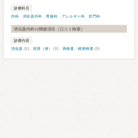
診療科目
内科
、
消化器外科
、
胃腸科
、
アレルギー科
、
肛門科
消化器内科の関連項目（口コミ検索）
診療内容
消化器
(0)、
排泄（便）
(0)、
再検査・精密検査
(0)