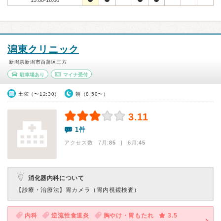
15:00-18:00
潟東クリニック
新潟県新潟市西蒲区三方
駐車場あり
マイナ受付
土曜（〜12:30）
朝（8:50〜）
3.11
1件
アクセス数 7月:
85
| 6月:
45
消化器内科について
【診療・治療法】
胃カメラ（胃内視鏡検査）
内科
逆流性食道炎
胸やけ・胃もたれ
3.5