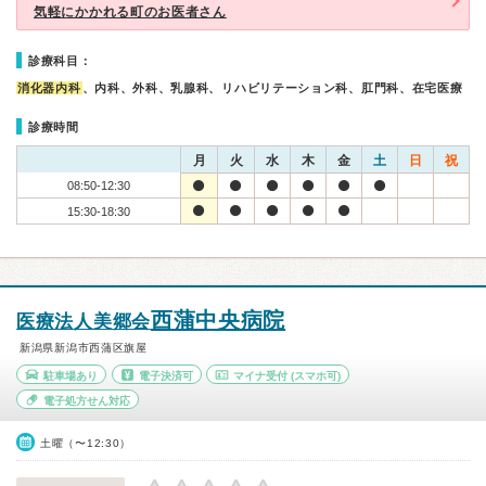
気軽にかかれる町のお医者さん
診療科目：
消化器内科
、内科、外科、乳腺科、リハビリテーション科、肛門科、在宅医療
診療時間
月
火
水
木
金
土
日
祝
08:50-12:30
15:30-18:30
西蒲中央病院
医療法人美郷会
新潟県新潟市西蒲区旗屋
駐車場あり
電子決済可
マイナ受付
(スマホ可)
電子処方せん対応
土曜（〜12:30）