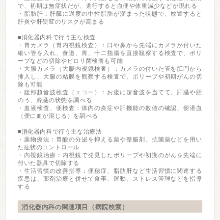
で、初期は無症状だが、進行すると血便や体重減少などが現れる
・脂肪肝：肝臓に過度の中性脂肪が溜まった状態で、放置すると
肝炎や肝硬変のリスクが高まる
■消化器内科で行う主な検査
・胃カメラ（胃内視鏡検査）：口や鼻から先端にカメラが付いた
細い管を入れ、食道、胃、十二指腸を直接観察する検査で、ポリ
ープなどの切除やピロリ菌検査も可能
・大腸カメラ（大腸内視鏡検査）：カメラの付いた管を肛門から
挿入し、大腸の粘膜を観察する検査で、ポリープや初期がんの切
除も可能
・腹部超音波検査（エコー）：お腹に超音波を当てて、肝臓や胆
のう、膵臓の状態を調べる
・血液検査、便検査：体内の炎症や肝機能の数値の確認、便潜血
（便に血が混じる）を調べる
■消化器内科で行う主な治療法
・薬物療法：胃酸の分泌を抑える薬や整腸剤、抗菌薬などを用い
た症状のコントロール
・内視鏡治療：内視鏡で発見したポリープや初期のがんを先端に
付いた器具で切除する
・生活習慣の改善指導：便秘症、脂肪肝など生活習慣に関連する
疾患は、薬剤治療と併せて食事、運動、ストレス管理などを指導
する
消化器内科の関連項目（病院検索）