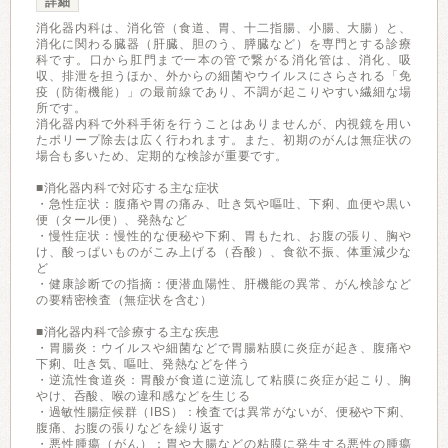
詳細
消化器内科は、消化管（食道、胃、十二指腸、小腸、大腸）と、
消化に関わる臓器（肝臓、胆のう、膵臓など）を専門とする診療
科です。口から肛門まで一本の管で繋がる消化管は、消化、吸
収、排泄を担うほか、外からの細菌やウイルスにさらされる「免
疫（防衛機能）」の最前線であり、不調が起こりやすい繊細な場
所です。
消化器内科で外科手術を行うことはありませんが、内視鏡を用い
たポリープ除去は広く行われます。また、初期のがんは無症状の
場合も多いため、定期的な検診が重要です。
■消化器内科で対応する主な症状
・急性症状：腹痛や胃の痛み、吐き気や嘔吐、下痢、血便や黒い
便（タール便）、発熱など
・慢性症状：慢性的な便秘や下痢、胃もたれ、お腹の張り、胸や
け、酸っぱいものがこみ上げる（呑酸）、食欲不振、体重減少な
ど
・健康診断での指摘：便潜血陽性、肝機能の異常、がん検診など
の要精密検査（無症状を含む）
■消化器内科で診療する主な疾患
・胃腸炎：ウイルスや細菌などで胃腸粘膜に炎症が起き、腹痛や
下痢、吐き気、嘔吐、発熱などを伴う
・逆流性食道炎：胃酸が食道に逆流して粘膜に炎症が起こり、胸
やけ、呑酸、喉の違和感などを生じる
・過敏性腸症候群（IBS）：検査では異常がないが、便秘や下痢、
腹痛、お腹の張りなどを繰り返す
・悪性腫瘍（がん）：胃や大腸などの粘膜に発生する悪性の腫瘍