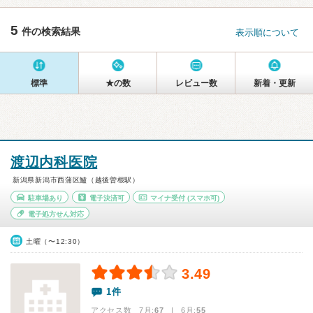
5
件の検索結果
表示順について
標準
★の数
レビュー数
新着・更新
渡辺内科医院
新潟県新潟市西蒲区鱸（越後曽根駅）
駐車場あり
電子決済可
マイナ受付
(スマホ可)
電子処方せん対応
土曜（〜12:30）
3.49
1件
アクセス数 7月:
67
| 6月:
55