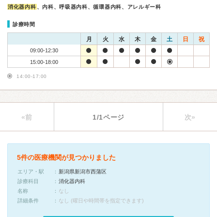
消化器内科
、内科、呼吸器内科、循環器内科、アレルギー科
診療時間
月
火
水
木
金
土
日
祝
09:00-12:30
15:00-18:00
14:00-17:00
«前
1/1ページ
次»
5件の医療機関が見つかりました
エリア・駅
新潟県新潟市西蒲区
診療科目
消化器内科
名称
なし
詳細条件
なし (曜日や時間帯を指定できます)