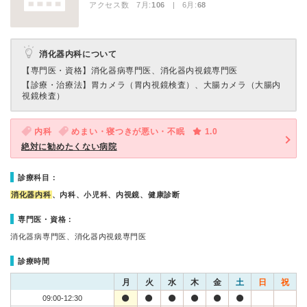
アクセス数 7月:
106
| 6月:
68
消化器内科について
【専門医・資格】
消化器病専門医、消化器内視鏡専門医
【診療・治療法】
胃カメラ（胃内視鏡検査）、大腸カメラ（大腸内
視鏡検査）
内科
めまい・寝つきが悪い・不眠
1.0
絶対に勧めたくない病院
診療科目：
消化器内科
、内科、小児科、内視鏡、健康診断
専門医・資格：
消化器病専門医、消化器内視鏡専門医
診療時間
月
火
水
木
金
土
日
祝
09:00-12:30