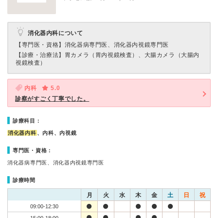
消化器内科について
【専門医・資格】
消化器病専門医、消化器内視鏡専門医
【診療・治療法】
胃カメラ（胃内視鏡検査）、大腸カメラ（大腸内
視鏡検査）
内科
5.0
診察がすごく丁寧でした。
診療科目：
消化器内科
、内科、内視鏡
専門医・資格：
消化器病専門医、消化器内視鏡専門医
診療時間
月
火
水
木
金
土
日
祝
09:00-12:30