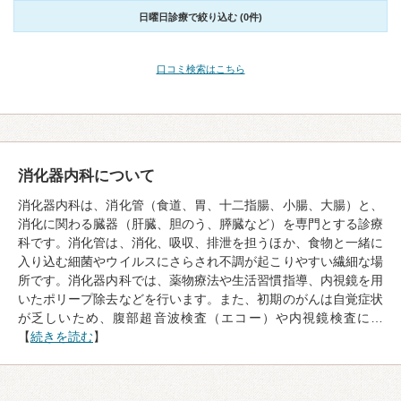
日曜日診療で絞り込む (0件)
口コミ検索はこちら
消化器内科について
消化器内科は、消化管（食道、胃、十二指腸、小腸、大腸）と、
消化に関わる臓器（肝臓、胆のう、膵臓など）を専門とする診療
科です。消化管は、消化、吸収、排泄を担うほか、食物と一緒に
入り込む細菌やウイルスにさらされ不調が起こりやすい繊細な場
所です。消化器内科では、薬物療法や生活習慣指導、内視鏡を用
いたポリープ除去などを行います。また、初期のがんは自覚症状
が乏しいため、腹部超音波検査（エコー）や内視鏡検査に…
【
続きを読む
】