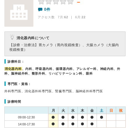
－
0件
アクセス数 7月:
62
| 6月:
22
消化器内科について
【診療・治療法】
胃カメラ（胃内視鏡検査）、大腸カメラ（大腸内
視鏡検査）
診療科目：
消化器内科
、内科、呼吸器内科、循環器内科、アレルギー科、神経内科、外
科、脳神経外科、整形外科、リハビリテーション科、眼科
専門医・資格：
外科専門医、消化器外科専門医、腎臓専門医、脳神経外科専門医
診療時間
月
火
水
木
金
土
日
祝
09:00-12:30
14:00-17:30