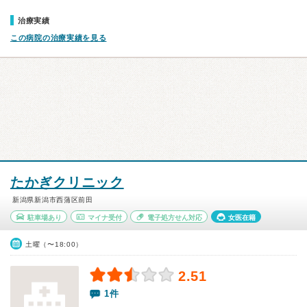
治療実績
この病院の治療実績を見る
たかぎクリニック
新潟県新潟市西蒲区前田
駐車場あり
マイナ受付
電子処方せん対応
女医在籍
土曜（〜18:00）
2.51
1件