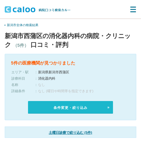
« 新潟市全体の検索結果
新潟市西蒲区の消化器内科の病院・クリニッ
ク
口コミ・評判
（5件）
5件の医療機関が見つかりました
エリア・駅
新潟県新潟市西蒲区
診療科目
消化器内科
名称
なし
詳細条件
なし (曜日や時間帯を指定できます)
条件変更・絞り込み
土曜日診療で絞り込む (5件)