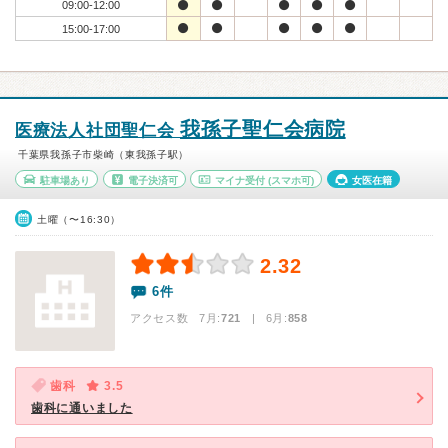
09:00-12:00
15:00-17:00
我孫子聖仁会病院
医療法人社団聖仁会
千葉県我孫子市柴崎（東我孫子駅）
駐車場あり
電子決済可
マイナ受付
(スマホ可)
女医在籍
土曜（〜16:30）
2.32
6件
アクセス数 7月:
721
| 6月:
858
歯科
3.5
歯科に通いました