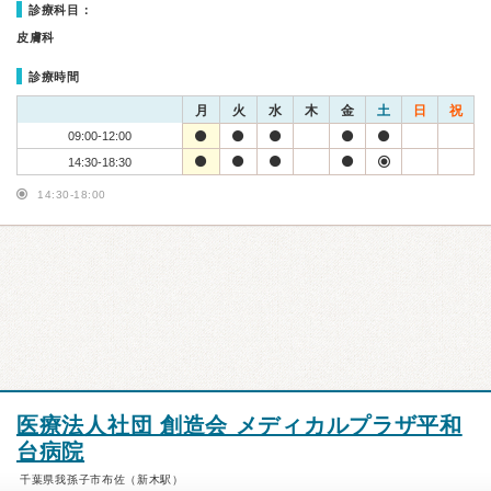
診療科目：
皮膚科
診療時間
月
火
水
木
金
土
日
祝
09:00-12:00
14:30-18:30
14:30-18:00
医療法人社団 創造会 メディカルプラザ平和
台病院
千葉県我孫子市布佐（新木駅）