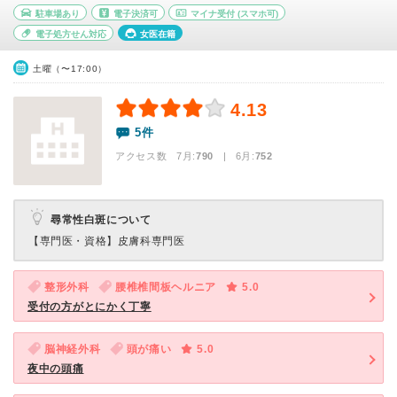
駐車場あり
電子決済可
マイナ受付
(スマホ可)
電子処方せん対応
女医在籍
土曜（〜17:00）
4.13
5件
アクセス数 7月:
790
| 6月:
752
尋常性白斑について
【専門医・資格】
皮膚科専門医
整形外科
腰椎椎間板ヘルニア
5.0
受付の方がとにかく丁寧
脳神経外科
頭が痛い
5.0
夜中の頭痛