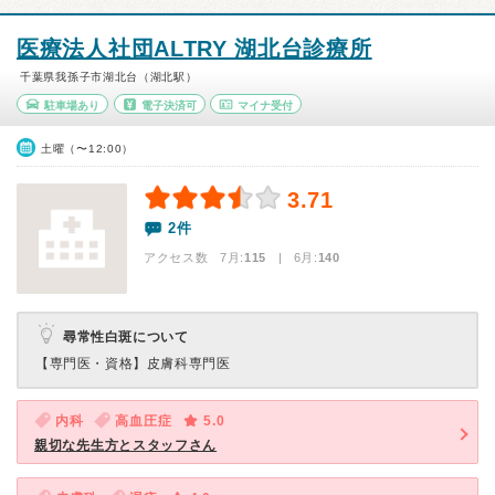
医療法人社団ALTRY 湖北台診療所
千葉県我孫子市湖北台（湖北駅）
駐車場あり
電子決済可
マイナ受付
土曜（〜12:00）
3.71
2件
アクセス数 7月:
115
| 6月:
140
尋常性白斑について
【専門医・資格】
皮膚科専門医
内科
高血圧症
5.0
親切な先生方とスタッフさん