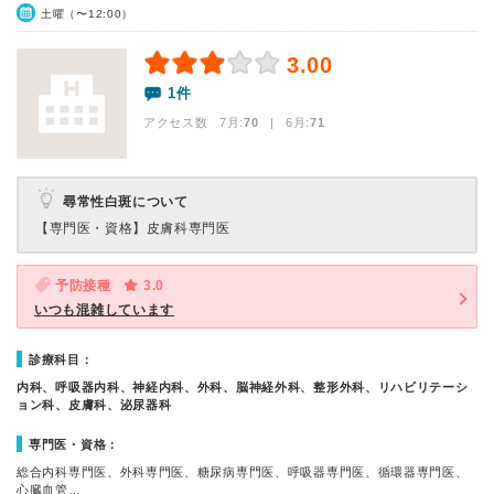
土曜（〜12:00）
3.00
1件
アクセス数 7月:
70
| 6月:
71
尋常性白斑について
【専門医・資格】
皮膚科専門医
予防接種
3.0
いつも混雑しています
診療科目：
内科、呼吸器内科、神経内科、外科、脳神経外科、整形外科、リハビリテーシ
ョン科、皮膚科、泌尿器科
専門医・資格：
総合内科専門医、外科専門医、糖尿病専門医、呼吸器専門医、循環器専門医、
心臓血管…