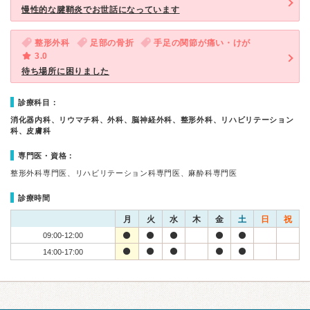
慢性的な腱鞘炎でお世話になっています
整形外科
足部の骨折
手足の関節が痛い・けが
3.0
待ち場所に困りました
診療科目：
消化器内科、リウマチ科、外科、脳神経外科、整形外科、リハビリテーション
科、皮膚科
専門医・資格：
整形外科専門医、リハビリテーション科専門医、麻酔科専門医
診療時間
月
火
水
木
金
土
日
祝
09:00-12:00
14:00-17:00