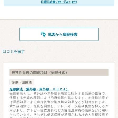
日曜日診療で絞り込む (1件)
地図から病院検索
口コミを探す
尋常性白斑の関連項目（病院検索）
診療・治療法
光線療法（紫外線・赤外線・ＰＵＶＡ）
光線療法とは、紫外線や赤外線を患部に照射する治療の総称で、
使用する光線の種類により治療効果が異なります。赤外線治療で
は温熱効果による血行促進や消炎鎮痛効果などが期待されます。
紫外線治療は、免疫を調整し、アレルギー反応や炎症を抑える作
用があり、アトピー性皮膚炎などの慢性皮膚炎の治療などに用い
られています。それぞれ健康保険が適用される場合と自費診療で