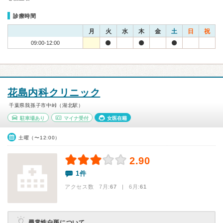
診療時間
月
火
水
木
金
土
日
祝
09:00-12:00
花島内科クリニック
千葉県我孫子市中峠（湖北駅）
駐車場あり
マイナ受付
女医在籍
土曜（〜12:00）
2.90
1件
アクセス数 7月:
67
| 6月:
61
尋常性白斑について