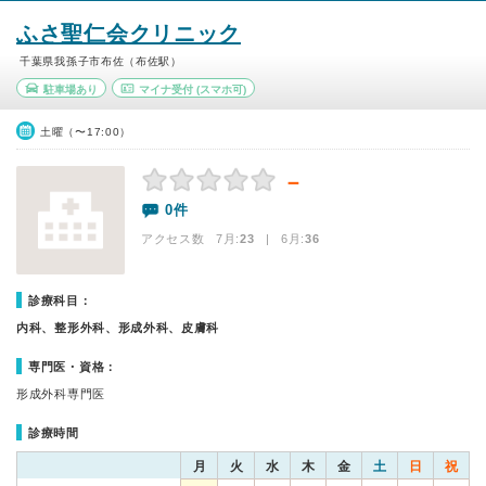
ふさ聖仁会クリニック
千葉県我孫子市布佐（布佐駅）
駐車場あり
マイナ受付
(スマホ可)
土曜（〜17:00）
－
0件
アクセス数 7月:
23
| 6月:
36
診療科目：
内科、整形外科、形成外科、皮膚科
専門医・資格：
形成外科専門医
診療時間
月
火
水
木
金
土
日
祝