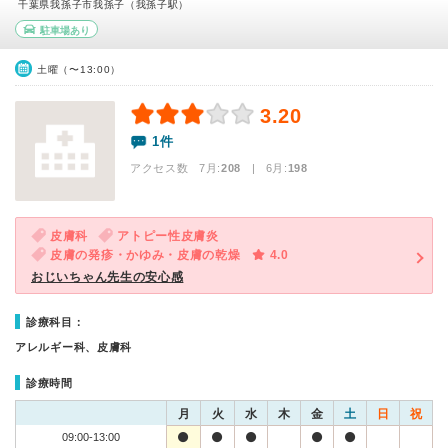
千葉県我孫子市我孫子（我孫子駅）
駐車場あり
土曜（〜13:00）
3.20
1件
アクセス数 7月:
208
| 6月:
198
皮膚科
アトピー性皮膚炎
皮膚の発疹・かゆみ・皮膚の乾燥
4.0
おじいちゃん先生の安心感
診療科目：
アレルギー科、皮膚科
診療時間
月
火
水
木
金
土
日
祝
09:00-13:00