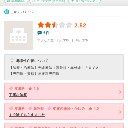
駐車場あり
マイナ受付
(スマホ可)
電子処方せん対応
土曜（〜12:00）
2.52
6件
アクセス数 7月:
330
| 6月:
275
尋常性白斑について
【診療・治療法】
光線療法（紫外線・赤外線・ＰＵＶＡ）
【専門医・資格】
皮膚科専門医
皮膚科
4.5
丁寧な診察
皮膚科
花粉症
皮膚の発疹・かゆみ
4.0
すぐ診てもらえました