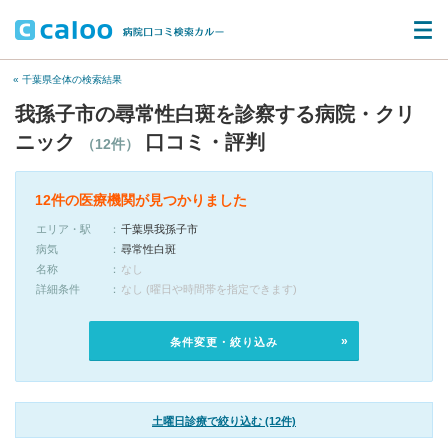
« 千葉県全体の検索結果
我孫子市の尋常性白斑を診察する病院・クリ
ニック
口コミ・評判
（12件）
12件の医療機関が見つかりました
エリア・駅
千葉県我孫子市
病気
尋常性白斑
名称
なし
詳細条件
なし (曜日や時間帯を指定できます)
条件変更・絞り込み
土曜日診療で絞り込む (12件)