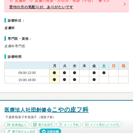
皮膚科
皮膚の発疹・かゆみ・発疹（子供）
4.0
受付の方の気配りが、ありがたいです
診療科目：
皮膚科
専門医・資格：
皮膚科専門医
診療時間
月
火
水
木
金
土
日
祝
09:00-12:00
15:00-18:00
こやの皮フ科
医療法人社団創健会
千葉県我孫子市我孫子（我孫子駅）
駐車場あり
電子決済可
ネット予約
マイナ受付
(スマホ可)
電子処方せん対応
女医在籍