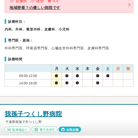
皮膚科
湿疹
4.0
地域密着？の優しい病院です
診療科目：
内科、外科、整形外科、皮膚科、小児科
専門医・資格：
外科専門医、呼吸器専門医、心臓血管外科専門医、皮膚科専門医
診療時間
月
火
水
木
金
土
日
祝
09:00-12:00
14:00-18:00
我孫子つくし野病院
千葉県我孫子市つくし野
駐車場あり
電子決済可
女医在籍