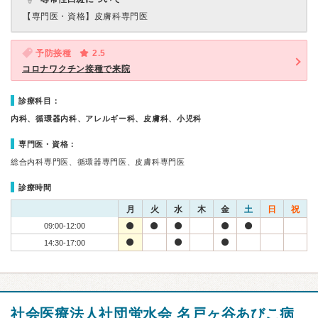
【専門医・資格】
皮膚科専門医
予防接種
2.5
コロナワクチン接種で来院
診療科目：
内科、循環器内科、アレルギー科、皮膚科、小児科
専門医・資格：
総合内科専門医、循環器専門医、皮膚科専門医
診療時間
月
火
水
木
金
土
日
祝
09:00-12:00
14:30-17:00
社会医療法人社団蛍水会 名戸ヶ谷あびこ病