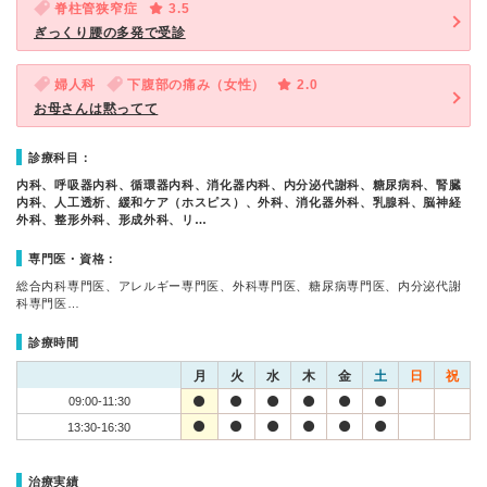
脊柱管狭窄症
3.5
ぎっくり腰の多発で受診
婦人科
下腹部の痛み（女性）
2.0
お母さんは黙ってて
診療科目：
内科、呼吸器内科、循環器内科、消化器内科、内分泌代謝科、糖尿病科、腎臓
内科、人工透析、緩和ケア（ホスピス）、外科、消化器外科、乳腺科、脳神経
外科、整形外科、形成外科、リ…
専門医・資格：
総合内科専門医、アレルギー専門医、外科専門医、糖尿病専門医、内分泌代謝
科専門医…
診療時間
月
火
水
木
金
土
日
祝
09:00-11:30
13:30-16:30
治療実績