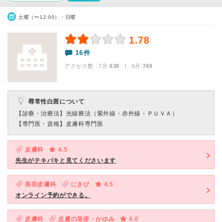
土曜（〜12:00）・日曜
1.78
16件
アクセス数 7月:
638
| 6月:
749
尋常性白斑について
【診療・治療法】
光線療法（紫外線・赤外線・ＰＵＶＡ）
【専門医・資格】
皮膚科専門医
皮膚科
4.5
先生がテキパキと見てくださいます
美容皮膚科
にきび
4.5
オンライン予約ができる。
皮膚科
皮膚の発疹・かゆみ
4.0