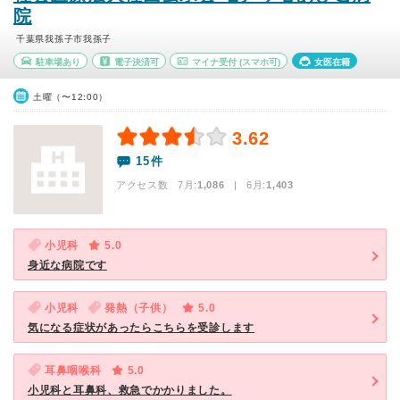
院
千葉県我孫子市我孫子
駐車場あり
電子決済可
マイナ受付
(スマホ可)
女医在籍
土曜（〜12:00）
3.62
15件
アクセス数 7月:
1,086
| 6月:
1,403
小児科
5.0
身近な病院です
小児科
発熱（子供）
5.0
気になる症状があったらこちらを受診します
耳鼻咽喉科
5.0
小児科と耳鼻科、救急でかかりました。