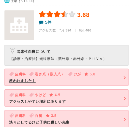
土曜（〜18:00）
3.68
5件
アクセス数 7月:
394
| 6月:
460
尋常性白斑について
【診療・治療法】
光線療法（紫外線・赤外線・ＰＵＶＡ）
皮膚科
巻き爪（嵌入爪）
けが
5.0
救われました！
皮膚科
やけど
4.5
アクセスしやすい場所にあります
皮膚科
白癬
3.5
淡々としてるけど子供に優しい先生