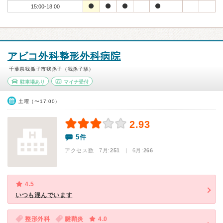
15:00-18:00
アビコ外科整形外科病院
千葉県我孫子市我孫子（我孫子駅）
駐車場あり
マイナ受付
土曜（〜17:00）
2.93
5件
アクセス数 7月:
251
| 6月:
266
4.5
いつも混んでいます
整形外科
腱鞘炎
4.0