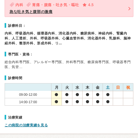
内科
胃痛・腹痛・吐き気・嘔吐
4.5
急な吐き気と腹部の激痛
診療科目：
内科、呼吸器内科、循環器内科、消化器内科、糖尿病科、神経内科、腎臓内
科、人工透析、外科、呼吸器外科、心臓血管外科、消化器外科、乳腺科、脳神
経外科、整形外科、形成外科、リ…
専門医・資格：
総合内科専門医、アレルギー専門医、外科専門医、糖尿病専門医、呼吸器専門
医、気管…
診療時間
月
火
水
木
金
土
日
祝
09:00-12:00
14:00-17:00
治療実績
この病院の治療実績を見る