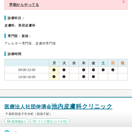
早朝からやってる
診療科目：
皮膚科、美容皮膚科
専門医・資格：
アレルギー専門医、皮膚科専門医
診療時間
月
火
水
木
金
土
日
祝
09:00-12:00
14:00-16:00
池内皮膚科クリニック
医療法人社団伸湧会
千葉県我孫子市本町（我孫子駅）
駐車場あり
マイナ受付
(スマホ可)