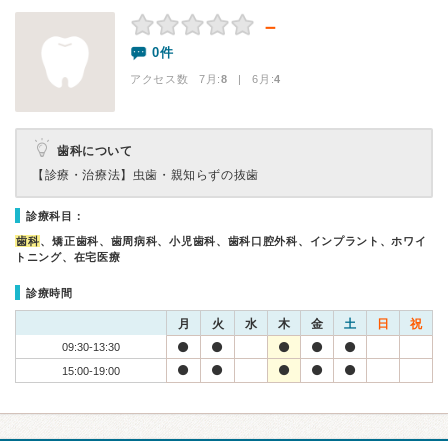
－
0件
アクセス数 7月:
8
| 6月:
4
歯科について
【診療・治療法】
虫歯・親知らずの抜歯
診療科目：
歯科
、矯正歯科、歯周病科、小児歯科、歯科口腔外科、インプラント、ホワイ
トニング、在宅医療
診療時間
月
火
水
木
金
土
日
祝
09:30-13:30
15:00-19:00