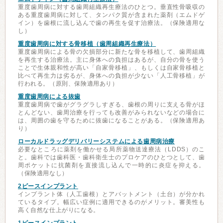
重度歯周病に対する歯周組織再生療法のひとつ。垂直性骨吸収の
ある重度歯周病に対して、タンパク質が含まれた薬剤（エムドゲ
イン）を歯根に流し込んで歯の再生を促す治療法。（保険適用な
し）
重度歯周病に対する骨移植（歯周組織再生療法）
重度歯周病による骨の欠損部分に新たな骨を移植して、歯周組織
を再生する治療法。主に身体への負担はあるが、自分の骨を使う
ことで生体親和性が高い「自家骨移植」、もしくは自家骨移植と
比べて再生力は劣るが、身体への負担が少ない「人工骨移植」が
行われる。（原則、保険適用あり）
重度歯周病による抜歯
重度歯周病で歯がグラグラしすぎる、歯根の周りに支える骨がほ
とんどない、歯周治療を行っても改善がみられないなどの場合に
は、周囲の歯を守るために抜歯になることがある。（保険適用あ
り）
ローカルドラッグデリバリーシステムによる歯周病治療
必要なところに薬剤を働かせる局所薬物送達療法（LDDS）のこ
と。歯科では歯科医・歯科衛生士のプロケアのひとつとして、歯
周ポケットに抗菌剤を直接流し込んで一時的に炎症を抑える。
（保険適用なし）
2ピースインプラント
インプラント体（人工歯根）とアバットメント（土台）が分かれ
ているタイプ。幅広い症例に適用できるのがメリット。審美性も
高く自然な仕上がりになる。