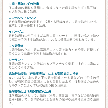
虫歯・親知らずの抜歯
痛み止めの麻酔を使用し、虫歯になった歯や親知らず（親不知）
を人為的に抜く治療。
コンポジットレジン
詰め物用の白色の樹脂で、CRとも呼ばれる。虫歯を除去した後、
充填して歯を修復する治療。
ラバーダム
歯科治療時に使用するゴム製の膜（シート）。唾液の流入を防い
で感染を予防する効果があり、おもに根管治療で使われている。
フッ素塗布
虫歯予防のため、歯に高濃度のフッ素を塗布する治療。継続して
行うことで虫歯を予防する効果が持続する。
シーラント
奥歯の溝をレジンと呼ばれるプラスチック樹脂で埋めて虫歯にな
りにくくする方法。
認知行動療法（行動変容法）による顎関節症の治療
食いしばり、上の歯と下の歯を接触させる癖などの「習慣的行
動」が顎関節症の原因となると自覚した上で、行動回避のための
セルフケアによって症状改善を図る治療法。
物理療法による顎関節症の治療
理学療法のひとつで、温熱、冷却、超音波、電気などの物理的刺
激を利用して、顎関節症による痛みの緩和や組織修復を図る治療
法。