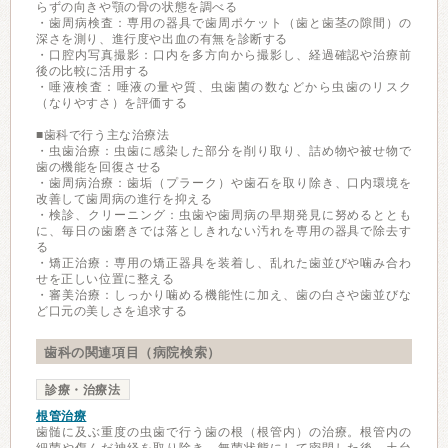
らずの向きや顎の骨の状態を調べる
・歯周病検査：専用の器具で歯周ポケット（歯と歯茎の隙間）の
深さを測り、進行度や出血の有無を診断する
・口腔内写真撮影：口内を多方向から撮影し、経過確認や治療前
後の比較に活用する
・唾液検査：唾液の量や質、虫歯菌の数などから虫歯のリスク
（なりやすさ）を評価する
■歯科で行う主な治療法
・虫歯治療：虫歯に感染した部分を削り取り、詰め物や被せ物で
歯の機能を回復させる
・歯周病治療：歯垢（プラーク）や歯石を取り除き、口内環境を
改善して歯周病の進行を抑える
・検診、クリーニング：虫歯や歯周病の早期発見に努めるととも
に、毎日の歯磨きでは落としきれない汚れを専用の器具で除去す
る
・矯正治療：専用の矯正器具を装着し、乱れた歯並びや噛み合わ
せを正しい位置に整える
・審美治療：しっかり噛める機能性に加え、歯の白さや歯並びな
ど口元の美しさを追求する
歯科の関連項目（病院検索）
診療・治療法
根管治療
歯髄に及ぶ重度の虫歯で行う歯の根（根管内）の治療。根管内の