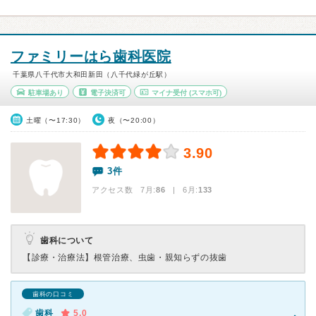
ファミリーはら歯科医院
千葉県八千代市大和田新田（八千代緑が丘駅）
駐車場あり
電子決済可
マイナ受付
(スマホ可)
土曜（〜17:30）
夜（〜20:00）
3.90
3件
アクセス数 7月:
86
| 6月:
133
歯科について
【診療・治療法】
根管治療、虫歯・親知らずの抜歯
歯科の口コミ
歯科
5.0