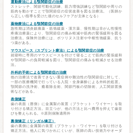
運動療法による顎関節症の治療
ストレッチ、関節可動化訓練、筋力増強訓練など顎関節や周りの
筋肉を動かすことで顎関節症の症状改善を図る治療法。（医師か
ら正しい指導を受けた後のセルフケアが主体となる）
薬物療法による顎関節症の治療
急性期は消炎鎮痛薬・筋弛緩薬・漢方薬、慢性期は非がん性慢性
疼痛治療薬により、顎関節症の痛み軽減や筋肉の緊張緩和を図る
治療法。保険外治療には、ボツリヌス注射や中枢性弛緩薬、抗う
つ薬がある。
マウスピース（スプリント療法）による顎関節症の治療
就寝時に専用のマウスピースを付けて寝ることで筋肉の緊張緩和
や顎関節への負荷軽減を図り、顎関節症の痛みを軽減させる治療
法。
外科的手術による顎関節症の治療
他の治療法で改善できない重症例や難治性の顎関節症に対して、
一部の医療機関で行っている入院・全身麻酔による外科的処置。
顎関節の洗浄術、癒着除去術、関節円板の切除術、人工関節置換
術などがある。
表側矯正
歯の表面（唇側）に金属製の装置（ブラケット・ワイヤー）を取
り付ける矯正方法。目立つが、他の方法と比べ費用を抑えて歯並
びを整えられる。※原則保険適用外
裏側矯正（リンガル矯正）
歯の裏側に金属製の装置（ブラケット・ワイヤー）を取り付ける
矯正方法。他人に気づかれにくいが、医師の高い技術力やオーダ