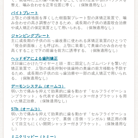
で、就寝時に上の歯へ装着することで舌の位置や顎のバランスを
整え、噛み合わせを正常位置に導く。（保険適用なし）
バイトプレート
上顎との接地面を厚くした樹脂製プレート型の床矯正装置で、噛
み合わせの高さ調整ができるため、成長期の子供の過蓋咬合治療
や成人矯正の保定装置として用いられる。（保険適用なし）
ジャンピングプレート
主に成長期の子供の出っ歯改善に使われる床矯正装置のひとつで
「咬合斜面板」とも呼ばれ、上顎に装着して奥歯のかみ合わせを
高くすることで下の前歯を前方に誘導する。（保険適用なし）
ヘッドギアによる歯列矯正
大臼歯にかけたワイヤーと頭・首に固定したゴムバンドを繋いだ
矯正装置で、上顎の成長抑制や抜歯時の奥歯の前方移動を予防す
るため、成長期の子供の出っ歯治療や一部の成人矯正で用いられ
る。（保険適用なし）
デーモンシステム（オームコ）
弱い力で痛みを抑えて効果的に歯を動かす「セルフライゲーショ
ンブラケット」を代表する開閉式シャッター付きブラケットを用
いた矯正治療。（保険適用なし）
STb（オームコ）
弱い力で痛みを抑えて効果的に歯を動かす「セルフライゲーショ
ンブラケット」のひとつで、裏側（舌側・リンガル）矯正用の薄
くて目立ちにくい開閉シャッター付きブラケット。（保険適用な
し）
ミニクリッピー（トミー）