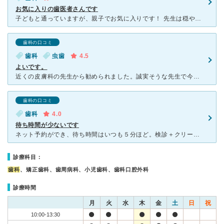
お気に入りの歯医者さんです
子どもと通っていますが、親子でお気に入りです！ 先生は穏やかで優しく、歯科衛生士さんの子どもの対応がお上手で、お話も知らないことばかりだったので勉強になっています。 以前ほかの歯医者でみて
歯科の口コミ
歯科
虫歯
4.5
よいです。
近くの皮膚科の先生から勧められました。誠実そうな先生で今までずっと通い続けてあきらめかけていた症状の理由をつけとめてくださいました。信頼できる先生が近くにおられて安心します。 子供もかかりやすいので
歯科の口コミ
歯科
4.0
待ち時間が少ないです
ネット予約ができ、待ち時間はいつも５分ほど。検診＋クリーニングで１５分ほどで終わります。一年ほど前はとても優しく穏やかな歯科衛生士さんばかりでしたが、最近伺ったら割と普通な方になってました。行くたびに
診療科目：
歯科
、矯正歯科、歯周病科、小児歯科、歯科口腔外科
診療時間
月
火
水
木
金
土
日
祝
10:00-13:30