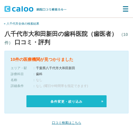
« 八千代市全体の検索結果
八千代市大和田新田の歯科医院（歯医者）
（10
口コミ・評判
件）
10件の医療機関が見つかりました
エリア・駅
千葉県八千代市大和田新田
診療科目
歯科
名称
なし
詳細条件
なし (曜日や時間帯を指定できます)
条件変更・絞り込み
口コミ検索はこちら