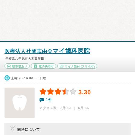
マイ歯科医院
医療法人社団志由会
千葉県八千代市大和田新田
駐車場あり
電子決済可
マイナ受付
(スマホ可)
土曜（〜16:00）・日曜
3.30
1件
アクセス数 7月:
30
| 6月:
36
歯科について