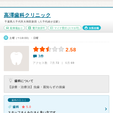
高澤歯科クリニック
千葉県八千代市大和田新田（八千代緑が丘駅）
駐車場あり
電子決済可
マイナ受付
(スマホ可)
女医在籍
土曜（〜19:00）・日曜
2.58
3件
アクセス数 7月:
72
| 6月:
69
歯科について
【診療・治療法】
虫歯・親知らずの抜歯
歯科の口コミ
歯科
5.0
スタッフさんみなさん良い方です