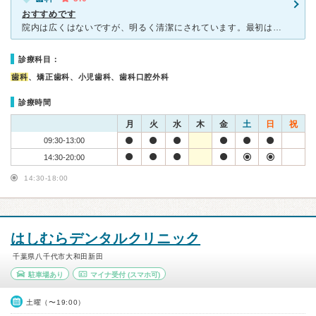
おすすめです
院内は広くはないですが、明るく清潔にされています。最初はネットで予約をしていきましたが、他の歯科医院に比べて予約がとりやすい。予約時間より待たされることもなく、お会計もすぐにしてくれるので、無駄な時間
診療科目：
歯科
、矯正歯科、小児歯科、歯科口腔外科
診療時間
月
火
水
木
金
土
日
祝
09:30-13:00
14:30-20:00
14:30-18:00
はしむらデンタルクリニック
千葉県八千代市大和田新田
駐車場あり
マイナ受付
(スマホ可)
土曜（〜19:00）