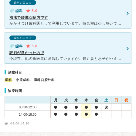
歯科の口コミ
歯科
5.0
清潔で綺麗な院内です
かかりつけ歯科医として利用しています。待合室は少し狭いですが、4名程度ならゆったりと座れます。院内はとても清潔で、明るい印象です。待合室には雑誌や年期の入った漫画本があり、壁には歯の健康についての情報
歯科の口コミ
歯科
5.0
評判が良かったので
今現在、他の歯医者に通院していますが、最近妻と息子がハミング歯科さんに切り替え、とても良い評判をききましたので、私も本日初診をしてもらいました。建物自体はさほど大きくはないですが、医療設備が充実してい
診療科目：
歯科
、小児歯科、歯科口腔外科
診療時間
月
火
水
木
金
土
日
祝
08:30-12:30
14:00-18:30
08:00-14:30