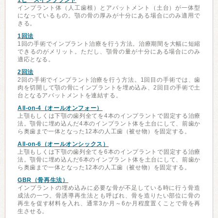
1ピースインプラント
インプラント体（人工歯根）とアバットメント（土台）が一体型
になっているもの。顎の骨の厚みが十分にある場合にのみ適用で
きる。
1回法
1回の手術でインプラント治療を行う方法。治療期間を大幅に短縮
できるのがメリット。ただし、顎骨の量が十分にある場合にのみ
適応となる。
2回法
2回の手術でインプラント治療を行う方法。1回目の手術では、歯
肉を切開して顎の骨にインプラントを埋め込み、2回目の手術で土
台となるアバットメントを連結する。
All-on-4（オールオンフォー）
上顎もしくは下顎の歯列全てを4本のインプラントで固定する治療
法。顎骨に埋め込んだ4本のインプラント体を土台にして、前歯か
ら奥歯まで一体となった12本の人工歯（被せ物）を固定する。
All-on-6（オールオンシックス）
上顎もしくは下顎の歯列全てを6本のインプラントで固定する治療
法。顎骨に埋め込んだ6本のインプラント体を土台にして、前歯か
ら奥歯まで一体となった12本の人工歯（被せ物）を固定する。
GBR（骨再生法）
インプラントの埋め込みに必要な骨が不足している時に行う骨造
成法の一つ。骨誘導再生法とも呼ばれ、骨を造りたい部位に骨の
再生を促す材料を入れ、通常3か月～6か月程度置くことで骨を再
生させる。