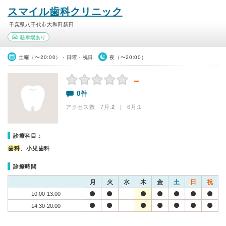
スマイル歯科クリニック
千葉県八千代市大和田新田
駐車場あり
土曜（〜20:00）・日曜・祝日
夜（〜20:00）
－
0件
アクセス数 7月:
2
| 6月:
1
診療科目：
歯科
、小児歯科
診療時間
月
火
水
木
金
土
日
祝
10:00-13:00
14:30-20:00