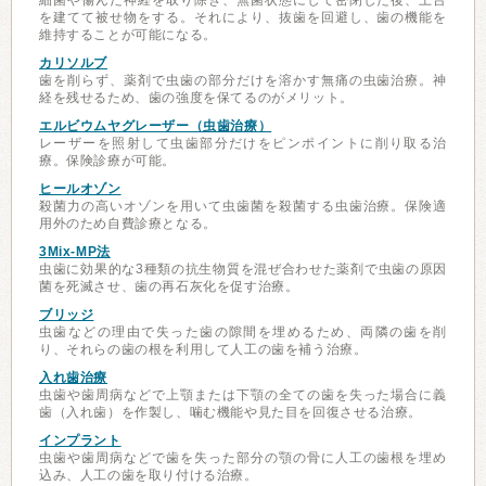
細菌や傷んだ神経を取り除き、無菌状態にして密閉した後、土台
を建てて被せ物をする。それにより、抜歯を回避し、歯の機能を
維持することが可能になる。
カリソルブ
歯を削らず、薬剤で虫歯の部分だけを溶かす無痛の虫歯治療。神
経を残せるため、歯の強度を保てるのがメリット。
エルビウムヤグレーザー（虫歯治療）
レーザーを照射して虫歯部分だけをピンポイントに削り取る治
療。保険診療が可能。
ヒールオゾン
殺菌力の高いオゾンを用いて虫歯菌を殺菌する虫歯治療。保険適
用外のため自費診療となる。
3Mix-MP法
虫歯に効果的な3種類の抗生物質を混ぜ合わせた薬剤で虫歯の原因
菌を死滅させ、歯の再石灰化を促す治療。
ブリッジ
虫歯などの理由で失った歯の隙間を埋めるため、両隣の歯を削
り、それらの歯の根を利用して人工の歯を補う治療。
入れ歯治療
虫歯や歯周病などで上顎または下顎の全ての歯を失った場合に義
歯（入れ歯）を作製し、噛む機能や見た目を回復させる治療。
インプラント
虫歯や歯周病などで歯を失った部分の顎の骨に人工の歯根を埋め
込み、人工の歯を取り付ける治療。