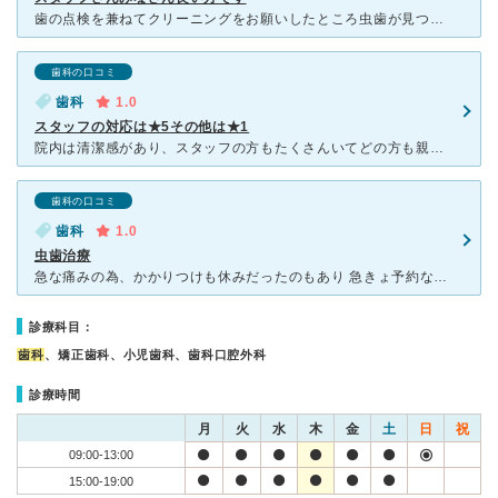
歯の点検を兼ねてクリーニングをお願いしたところ虫歯が見つかりました。 先生の説明もとてもわかりやすかったですし、衛生士さんもとても親切な方です。 病院に入ってすぐ受付の方の対応がとっても良く一瞬で
歯科の口コミ
歯科
1.0
スタッフの対応は★5その他は★1
院内は清潔感があり、スタッフの方もたくさんいてどの方も親切で明るい方ばかりでした。 ただ、その他は★1です。 ・混んでいるため待ち時間が長い。 ・初診にも関わらず説明も大してせず削るしかない、の
歯科の口コミ
歯科
1.0
虫歯治療
急な痛みの為、かかりつけも休みだったのもあり 急きょ予約なしでしたが受診しました。 お友達が通院されていて評判も良かった為選びました。 受付～助手の方、スタッフ全ての方が感じ良かったです。
診療科目：
歯科
、矯正歯科、小児歯科、歯科口腔外科
診療時間
月
火
水
木
金
土
日
祝
09:00-13:00
15:00-19:00