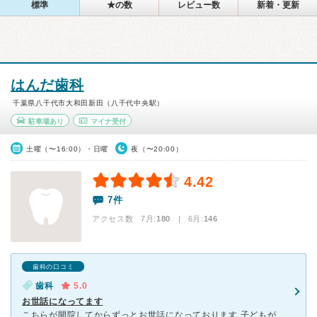
標準
★の数
レビュー数
新着・更新
はんだ歯科
千葉県八千代市大和田新田（八千代中央駅）
駐車場あり
マイナ受付
土曜（〜16:00）・日曜
夜（〜20:00）
4.42
7件
アクセス数 7月:
180
| 6月:
146
歯科の口コミ
歯科
5.0
お世話になってます
こちらが開院してからずっとお世話になっております 子どもが小さなうちから歯医者さんに慣れてくれたらと、ずっとみていただいていますが、上の子は嫌がらずに通えています 下の子は痛みに弱いので困りますが