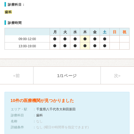
診療科目：
歯科
診療時間
月
火
水
木
金
土
日
祝
09:00-12:00
13:00-19:00
«前
1/1ページ
次»
10件の医療機関が見つかりました
エリア・駅
千葉県八千代市大和田新田
診療科目
歯科
名称
なし
詳細条件
なし (曜日や時間帯を指定できます)