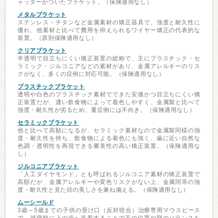
ャッターがついたブラケット。（保険適用なし）
メタルブラケット
ステンレス・チタンなど金属素材の矯正器具で、強度と耐久性に
優れ、他素材と比べて費用を抑えられるワイヤー矯正の代表的な
装置。（原則保険適用なし）
クリアブラケット
半透明で目立ちにくい矯正装置の総称で、主にプラスチック・セ
ラミック・ジルコニアなどの素材があり、金属アレルギーのリス
クがなく、多くの症例に対応可能。（保険適用なし）
プラスチックブラケット
透明や白色のプラスチック素材でできた安価かつ目立ちにくい矯
正装置だが、濃い飲食物によって着色しやすく、金属製と比べて
強度・耐久性が劣るため、重症例には不向き。（保険適用なし）
セラミックブラケット
他と比べて高額になるが、セラミック素材なので金属製同様の強
度・耐久性を持ち、飲食物による着色にも強く、歯に近い自然な
色調・透明性を再現できる審美性の高い矯正装置。（保険適用な
し）
ジルコニアブラケット
「人工ダイヤモンド」とも呼ばれるジルコニア素材の矯正装置で
高額だが、金属アレルギーや変色リスクがない上、金属同等の強
度・耐久性と見た目の美しさを兼ね備える。（保険適用なし）
ムーシールド
3歳～5歳までの子供の受け口（反対咬合）治療専用マウスピース