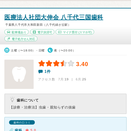
医療法人社団大伸会 八千代三国歯科
千葉県八千代市大和田新田（八千代緑が丘駅）
駐車場あり
電子決済可
マイナ受付
(スマホ可)
電子処方せん対応
土曜（〜18:00）・日曜
夜（〜20:00）
3.40
1件
アクセス数 7月:
19
| 6月:
25
歯科について
【診療・治療法】
虫歯・親知らずの抜歯
歯科の口コミ
歯科
5.0