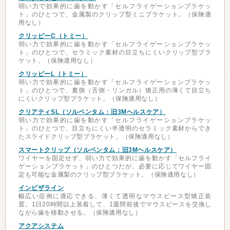
弱い力で効果的に歯を動かす「セルフライゲーションブラケッ
ト」のひとつで、金属製のクリップ型ミニブラケット。（保険適
用なし）
クリッピーC（トミー）
弱い力で効果的に歯を動かす「セルフライゲーションブラケッ
ト」のひとつで、セラミック素材の目立ちにくいクリップ型ブラ
ケット。（保険適用なし）
クリッピーL（トミー）
弱い力で効果的に歯を動かす「セルフライゲーションブラケッ
ト」のひとつで、裏側（舌側・リンガル）矯正用の薄くて目立ち
にくいクリップ型ブラケット。（保険適用なし）
クリアティSL（ソルベンタム：旧3Mヘルスケア）
弱い力で効果的に歯を動かす「セルフライゲーションブラケッ
ト」のひとつで、目立ちにくい半透明のセラミック素材からでき
たスライドクリップ型ブラケット。（保険適用なし）
スマートクリップ（ソルベンタム：旧3Mヘルスケア）
ワイヤーを固定せず、弱い力で効果的に歯を動かす「セルフライ
ゲーションブラケット」のひとつだが、必要に応じてワイヤー固
定も可能な金属製のクリップ型ブラケット。（保険適用なし）
インビザライン
幅広い症例に適応できる、薄くて透明なマウスピース型矯正装
置。1日20時間以上装着して、1週間前後でマウスピースを交換し
ながら歯を移動させる。（保険適用なし）
アクアシステム