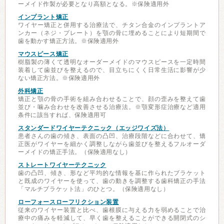
ーメイド作製が必要となり高額となる。※保険適用外
インプラント矯正
ワイヤー矯正と併用する治療法で、チタン合金のインプラントア
ンカー（ネジ・プレート）を顎の骨に埋めることにより短期間で
歯を動かす矯正方法。※保険適用外
マウスピース矯正
樹脂製の薄くて透明なオーダーメイドのマウスピースを一定時間
装着して歯並びを整えるので、目立ちにくく日常生活に影響が少
ない矯正方法。※保険適用外
外科矯正
矯正と顎の骨の手術を組み合わせることで、顔の歪みを整えて歯
並び・噛み合わせを改善させる治療法。※顎変形症治療など適用
条件に該当すれば、保険適用可
スタンダードワイヤーテクニック（エッジワイズ法）
患者さんの歯の傾き、表面の凸凹、治療段階などに合わせて、矯
正医がワイヤーを細かく調整しながら歯並びを整えるフルオーダ
ーメイドの矯正手法。（保険適用なし）
ストレートワイヤーテクニック
歯の凸凹、傾き、形など平均的な情報を基に作られたブラケット
と既成のワイヤーを使って、歯の動きを調整する歯科矯正の手法
「マルチブラケット法」のひとつ。（保険適用なし）
ローフォースローフリクション装置
従来のワイヤー装置と比べ、歯根膜に与える力を弱めることで治
療中の痛みを軽減して、早く歯を整えることができる開閉式のシ