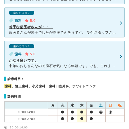
歯科の口コミ
歯科
5.0
苦手な歯医者さんが・・・
歯医者さんが苦手でしたが克服できそうです。 受付スタッフさんは明るくテキパキしていて初診電話を入れたら現状を聞いてくださり「痛いですか？辛いですよね。予約でいっぱいですがお待ちになれるならお越しくだ
歯科の口コミ
歯科
5.0
かなり良いです。
中年のおじさんなので歯石が気になる年齢です。でも、これまで歯石取りに行くと、決まって針金を歯肉に突っ込まれて何ミリと評価されていました。あれは痛い上に何も良いことが感じられないので、ただただ辛かったの
診療科目：
歯科
、矯正歯科、小児歯科、歯科口腔外科、ホワイトニング
診療時間
月
火
水
木
金
土
日
祝
10:00-14:00
16:00-20:00
10:00-16:00