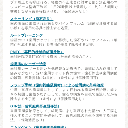
プチ矯正とも呼ばれる、軽度の不正咬合に対する部分矯正用のマ
ウスピース型矯正装置。1日20時間以上装着して、約2～5週間で
交換しながら歯を移動させる。（保険適用なし）
スケーリング（歯石取り）
歯の表面に形成された歯石やバイオフィルム（細菌が形成する薄
い膜）を専用の器具で除去する処置。
ルートプレーニング
歯茎の中（歯周ポケット）に蓄積した歯石やバイオフィルム（細
菌が形成する薄い膜）を専用の器具で除去する治療。
PMTC（専門的機械的歯面掃除）
歯科医院で専門家が行う徹底した歯面清掃のこと。
歯周病のレーザー治療
歯科用レーザーを用いた低侵襲な治療法で、患部にのみ作用して
痛みが少ない。深い歯周ポケット内の歯垢・歯石除去や歯周病菌
の殺菌、再発抑制に効果的。（条件により保険適用可）
フラップ手術（歯肉剥離掻爬術）による歯周病の外科治療
中度～重度の歯周病に対して、よく行われる歯周外科治療。歯ぐ
きを切開し歯根をむき出して、歯石や病変を目視で確認しながら
除去する小手術。（条件により保険適用あり）
GTR法（歯周組織再生誘導法）
重度歯周病治療として、歯周病により破壊された部分に人工膜を
挿入することで空間を確保して、歯周組織の再生を誘導する治療
法。（保険適用あり）
エムドゲイン（歯周組織再生療法）