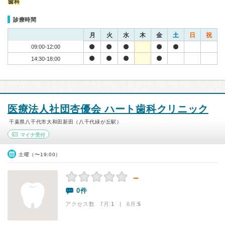
歯科
診療時間
月
火
水
木
金
土
日
祝
09:00-12:00
14:30-18:00
医療法人社団杏優会 ハート歯科クリニック
千葉県八千代市大和田新田（八千代緑が丘駅）
マイナ受付
土曜（〜19:00）
－
0件
アクセス数 7月:
1
| 6月:
5