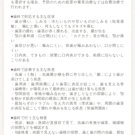
を選択する場合、予防のための処置や審美治療などは自費治療で
行われます。
■歯科で対応する主な症状
・歯が痛い、しみる：冷たいものや甘いものがしみる（知覚過
敏）、噛むと痛い、何もしなくてもズキズキ痛む
・歯茎の腫れ：歯茎が赤く腫れる、出血する、膿が出る
・顎の違和感：口が開けにくい、「カクカク」音が鳴る、顎が痛
い
・歯並びが悪い：噛みにくい、前歯が噛みあわない、口が閉じに
くい
・口内炎、できもの：頻繁に口内炎ができる、粘膜に治らないし
こりがある
■歯科で診療する主な疾患
・虫歯（う蝕）：虫歯菌が糖を餌に作り出した「酸」により歯が
溶けてしまう疾患
・歯周炎：歯周病菌により歯茎に炎症が起こり、歯を支える骨
（歯槽骨）が吸収されて最終的には歯が抜け落ちる疾患
・顎関節症：骨格や噛み合わせ、歯ぎしりなどの習癖により、顎
を動かす筋肉や関節の構造に異常が生じる疾患
・親知らずのトラブル：生え方の異常（埋伏歯）や、周囲の歯茎
が炎症を起こして腫れや痛みを生じる疾患（智歯周囲炎）
■歯科で行う主な検査
・視診、触診：医師が直接目で見て、虫歯の有無や歯茎、補綴物
の状態などを確認する
・X線検査：肉眼で見えない歯根の状態、歯と歯の間の虫歯、親知