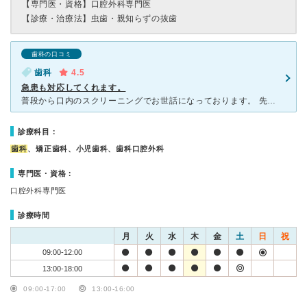
【専門医・資格】
口腔外科専門医
【診療・治療法】
虫歯・親知らずの抜歯
歯科の口コミ
歯科
4.5
急患も対応してくれます。
普段から口内のスクリーニングでお世話になっております。 先日、右の奥歯が急にシクシクと痛み出し「虫歯か？」と予約を取ろうとしたところ、「本日なら16時から受付できます」と有難い申し出。 即予約し、
診療科目：
歯科
、矯正歯科、小児歯科、歯科口腔外科
専門医・資格：
口腔外科専門医
診療時間
月
火
水
木
金
土
日
祝
09:00-12:00
13:00-18:00
09:00-17:00
13:00-16:00