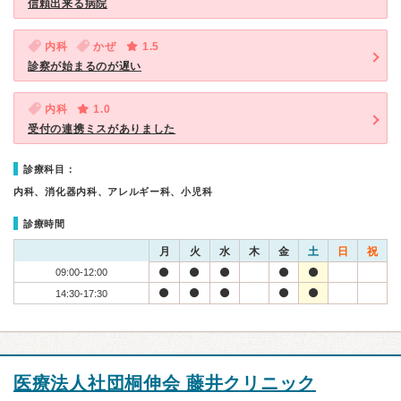
信頼出来る病院
内科
かぜ
1.5
診察が始まるのが遅い
内科
1.0
受付の連携ミスがありました
診療科目：
内科、消化器内科、アレルギー科、小児科
診療時間
月
火
水
木
金
土
日
祝
09:00-12:00
14:30-17:30
医療法人社団桐伸会 藤井クリニック