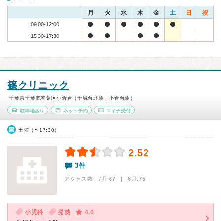
月
火
水
木
金
土
日
祝
09:00-12:00
15:30-17:30
篠クリニック
千葉県千葉市若葉区小倉台（千城台北駅、小倉台駅）
駐車場あり
ネット予約
マイナ受付
土曜（〜17:30）
2.52
3件
アクセス数 7月:
67
| 6月:
75
小児科
発熱
4.0