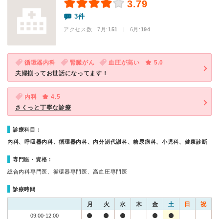
3.79
3件
アクセス数 7月:
151
| 6月:
194
循環器内科
腎臓がん
血圧が高い
5.0
夫婦揃ってお世話になってます！
内科
4.5
さくっと丁寧な診療
診療科目：
内科、呼吸器内科、循環器内科、内分泌代謝科、糖尿病科、小児科、健康診断
専門医・資格：
総合内科専門医、循環器専門医、高血圧専門医
診療時間
月
火
水
木
金
土
日
祝
09:00-12:00