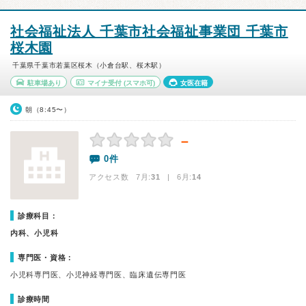
社会福祉法人 千葉市社会福祉事業団 千葉市
桜木園
千葉県千葉市若葉区桜木（小倉台駅、桜木駅）
駐車場あり
マイナ受付
(スマホ可)
女医在籍
朝（8:45〜）
－
0件
アクセス数 7月:
31
| 6月:
14
診療科目：
内科、小児科
専門医・資格：
小児科専門医、小児神経専門医、臨床遺伝専門医
診療時間