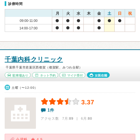
診療時間
月
火
水
木
金
土
日
祝
09:00-11:00
14:00-17:00
千葉内科クリニック
千葉県千葉市若葉区西都賀（都賀駅、みつわ台駅）
駐車場あり
ネット予約
マイナ受付
女医在籍
土曜（〜12:00）
3.37
1件
アクセス数 7月:
89
| 6月:
80
小児科
4.5