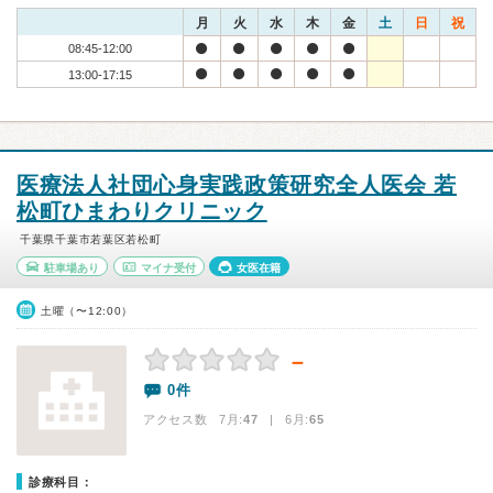
月
火
水
木
金
土
日
祝
08:45-12:00
13:00-17:15
医療法人社団心身実践政策研究全人医会 若
松町ひまわりクリニック
千葉県千葉市若葉区若松町
駐車場あり
マイナ受付
女医在籍
土曜（〜12:00）
－
0件
アクセス数 7月:
47
| 6月:
65
診療科目：