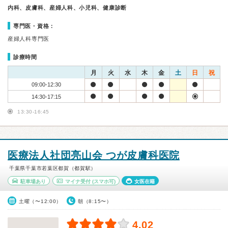
内科、皮膚科、産婦人科、小児科、健康診断
専門医・資格：
産婦人科専門医
診療時間
月
火
水
木
金
土
日
祝
09:00-12:30
14:30-17:15
13:30-16:45
医療法人社団亮山会 つが皮膚科医院
千葉県千葉市若葉区都賀（都賀駅）
駐車場あり
マイナ受付
(スマホ可)
女医在籍
土曜（〜12:00）
朝（8:15〜）
4.02