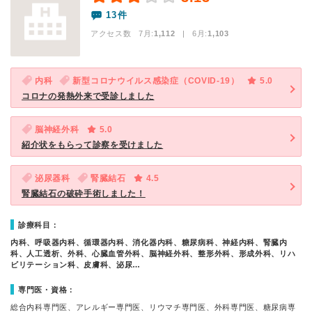
13件
アクセス数 7月:
1,112
| 6月:
1,103
内科
新型コロナウイルス感染症（COVID-19）
5.0
コロナの発熱外来で受診しました
脳神経外科
5.0
紹介状をもらって診察を受けました
泌尿器科
腎臓結石
4.5
腎臓結石の破砕手術しました！
診療科目：
内科、呼吸器内科、循環器内科、消化器内科、糖尿病科、神経内科、腎臓内
科、人工透析、外科、心臓血管外科、脳神経外科、整形外科、形成外科、リハ
ビリテーション科、皮膚科、泌尿…
専門医・資格：
総合内科専門医、アレルギー専門医、リウマチ専門医、外科専門医、糖尿病専