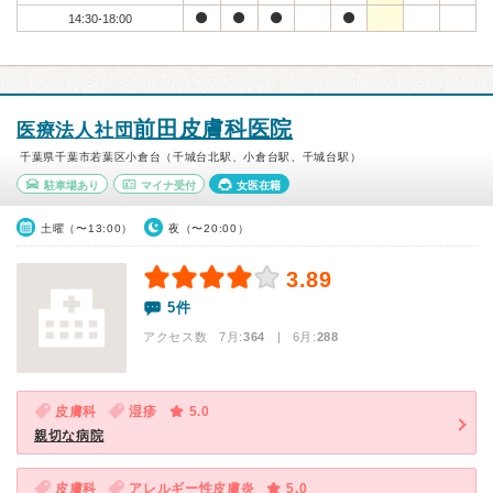
14:30-18:00
前田皮膚科医院
医療法人社団
千葉県千葉市若葉区小倉台（千城台北駅、小倉台駅、千城台駅）
駐車場あり
マイナ受付
女医在籍
土曜（〜13:00）
夜（〜20:00）
3.89
5件
アクセス数 7月:
364
| 6月:
288
皮膚科
湿疹
5.0
親切な病院
皮膚科
アレルギー性皮膚炎
5.0