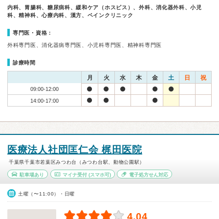
内科、胃腸科、糖尿病科、緩和ケア（ホスピス）、外科、消化器外科、小児
科、精神科、心療内科、漢方、ペインクリニック
専門医・資格：
外科専門医、消化器病専門医、小児科専門医、精神科専門医
診療時間
月
火
水
木
金
土
日
祝
09:00-12:00
14:00-17:00
医療法人社団匡仁会 梶田医院
千葉県千葉市若葉区みつわ台（みつわ台駅、動物公園駅）
駐車場あり
マイナ受付
(スマホ可)
電子処方せん対応
土曜（〜11:00）・日曜
4.04