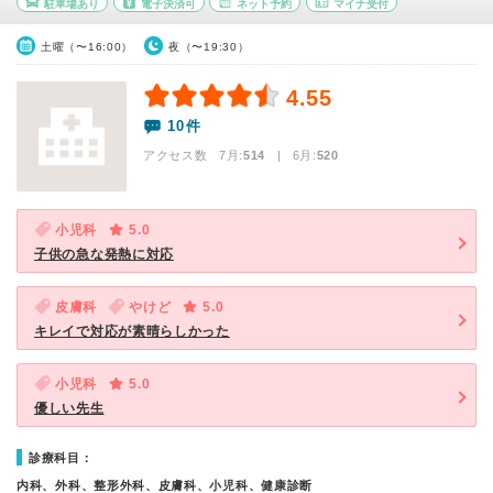
駐車場あり
電子決済可
ネット予約
マイナ受付
土曜（〜16:00）
夜（〜19:30）
4.55
10件
アクセス数 7月:
514
| 6月:
520
小児科
5.0
子供の急な発熱に対応
皮膚科
やけど
5.0
キレイで対応が素晴らしかった
小児科
5.0
優しい先生
診療科目：
内科、外科、整形外科、皮膚科、小児科、健康診断