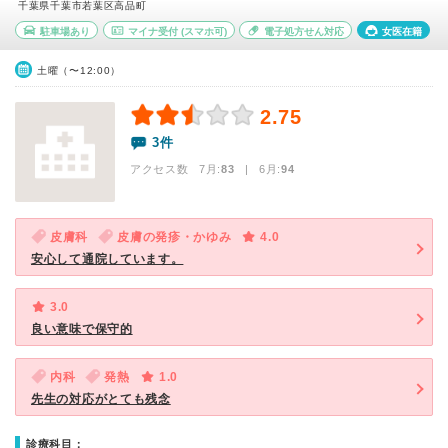
千葉県千葉市若葉区高品町
駐車場あり
マイナ受付
(スマホ可)
電子処方せん対応
女医在籍
土曜（〜12:00）
2.75
3件
アクセス数 7月:
83
| 6月:
94
皮膚科
皮膚の発疹・かゆみ
4.0
安心して通院しています。
3.0
良い意味で保守的
内科
発熱
1.0
先生の対応がとても残念
診療科目：