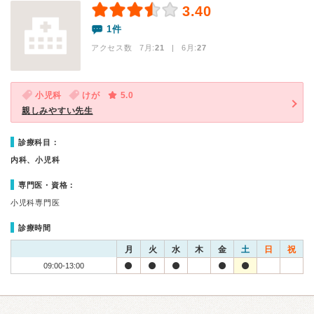
3.40
1件
アクセス数 7月:
21
| 6月:
27
小児科
けが
5.0
親しみやすい先生
診療科目：
内科、小児科
専門医・資格：
小児科専門医
診療時間
月
火
水
木
金
土
日
祝
09:00-13:00