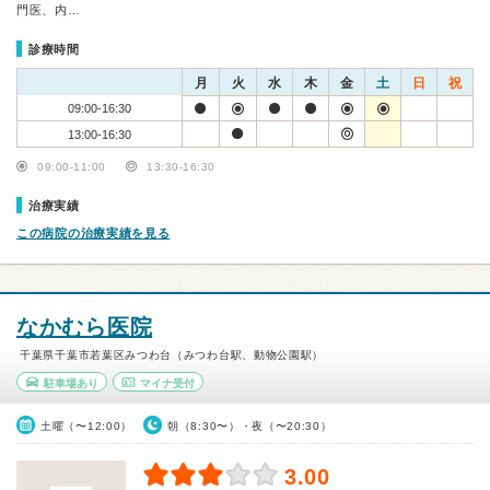
門医、内…
診療時間
月
火
水
木
金
土
日
祝
09:00-16:30
13:00-16:30
09:00-11:00
13:30-16:30
治療実績
この病院の治療実績を見る
なかむら医院
千葉県千葉市若葉区みつわ台（みつわ台駅、動物公園駅）
駐車場あり
マイナ受付
土曜（〜12:00）
朝（8:30〜）・夜（〜20:30）
3.00