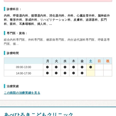
診療科目：
内科、呼吸器内科、循環器内科、消化器内科、外科、心臓血管外科、脳神経外
科、整形外科、形成外科、リハビリテーション科、皮膚科、泌尿器科、肛門
科、眼科、耳鼻咽喉科、婦人科、…
専門医・資格：
総合内科専門医、外科専門医、糖尿病専門医、内分泌代謝科専門医、呼吸器専
門医、循…
診療時間
月
火
水
木
金
土
日
祝
09:00-13:00
14:00-17:00
治療実績
この病院の治療実績を見る
あべひろきこどもクリニック