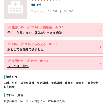
4件
アクセス数 7月:
362
| 6月:
360
整形外科
アキレス腱断裂
5.0
手術、入院も安心 元気がもらえる病院
内科
手足がふるえる
5.0
安心してお任せできました
整形外科
けが
4.5
うっかり、指先
診療科目：
内科、外科、脳神経外科、整形外科、形成外科、皮膚科、救急科、健康診断、
在宅医療
専門医・資格：
整形外科専門医、形成外科専門医、麻酔科専門医