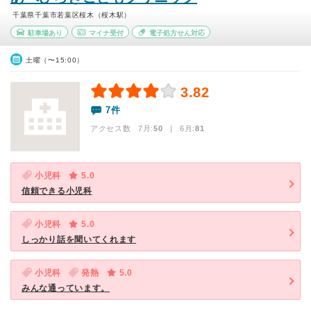
千葉県千葉市若葉区桜木（桜木駅）
駐車場あり
マイナ受付
電子処方せん対応
土曜（〜15:00）
3.82
7件
アクセス数 7月:
50
| 6月:
81
小児科
5.0
信頼できる小児科
小児科
5.0
しっかり話を聞いてくれます
小児科
発熱
5.0
みんな通っています。