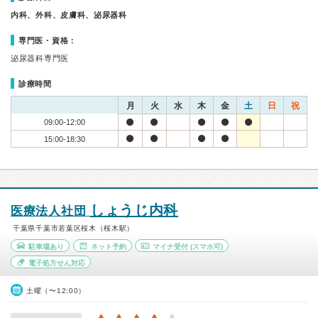
内科、外科、皮膚科、泌尿器科
専門医・資格：
泌尿器科専門医
診療時間
月
火
水
木
金
土
日
祝
09:00-12:00
15:00-18:30
しょうじ内科
医療法人社団
千葉県千葉市若葉区桜木（桜木駅）
駐車場あり
ネット予約
マイナ受付
(スマホ可)
電子処方せん対応
土曜（〜12:00）