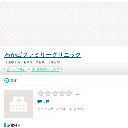
わかばファミリークリニック
千葉県千葉市若葉区千城台東（千城台駅）
マイナ受付
電子処方せん対応
日曜
－
0件
アクセス数 7月:
31
| 6月:
21
診療科目：