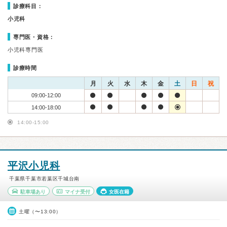
診療科目：
小児科
専門医・資格：
小児科専門医
診療時間
月
火
水
木
金
土
日
祝
09:00-12:00
14:00-18:00
14:00-15:00
平沢小児科
千葉県千葉市若葉区千城台南
駐車場あり
マイナ受付
女医在籍
土曜（〜13:00）