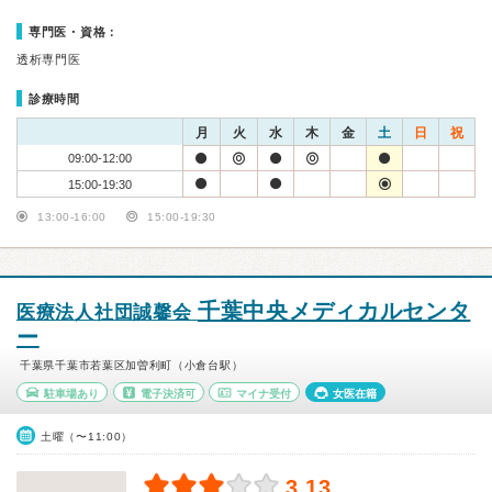
専門医・資格：
透析専門医
診療時間
月
火
水
木
金
土
日
祝
09:00-12:00
15:00-19:30
13:00-16:00
15:00-19:30
千葉中央メディカルセンタ
医療法人社団誠馨会
ー
千葉県千葉市若葉区加曽利町（小倉台駅）
駐車場あり
電子決済可
マイナ受付
女医在籍
土曜（〜11:00）
3.13