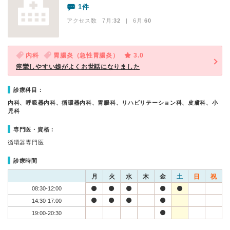
1件
アクセス数 7月:
32
| 6月:
60
内科
胃腸炎（急性胃腸炎）
3.0
痙攣しやすい娘がよくお世話になりました
診療科目：
内科、呼吸器内科、循環器内科、胃腸科、リハビリテーション科、皮膚科、小
児科
専門医・資格：
循環器専門医
診療時間
月
火
水
木
金
土
日
祝
08:30-12:00
14:30-17:00
19:00-20:30