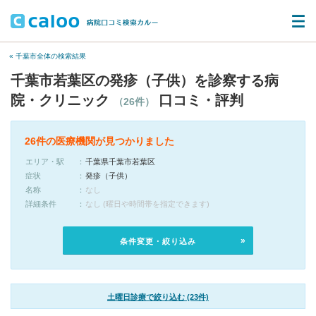
« 千葉市全体の検索結果
千葉市若葉区の発疹（子供）を診察する病
院・クリニック
口コミ・評判
（26件）
26件の医療機関が見つかりました
エリア・駅
千葉県千葉市若葉区
症状
発疹（子供）
名称
なし
詳細条件
なし (曜日や時間帯を指定できます)
条件変更・絞り込み
土曜日診療で絞り込む (23件)