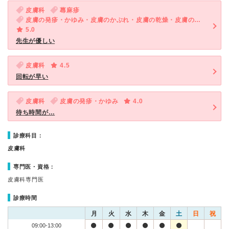
皮膚科
蕁麻疹
皮膚の発疹・かゆみ・皮膚のかぶれ・皮膚の乾燥・皮膚のできもの・頭皮の荒れ・かゆみ・手荒れ
5.0
先生が優しい
皮膚科
4.5
回転が早い
皮膚科
皮膚の発疹・かゆみ
4.0
待ち時間が…
診療科目：
皮膚科
専門医・資格：
皮膚科専門医
診療時間
月
火
水
木
金
土
日
祝
09:00-13:00