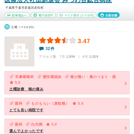
医療法人社団創進会 みつわ台総合病院
千葉県千葉市若葉区若松町
駐車場あり
電子決済可
マイナ受付
(スマホ可)
女医在籍
土曜（〜13:00）
3.47
32件
アクセス数 7月:
1,896
| 6月:
2,029
耳鼻咽喉科
慢性咽頭炎
喉が痛い・鼻のつまり・痰
5.0
土曜診療 喉の痛み
眼科
ものもらい（麦粒種）
5.0
とても良い病院です
眼科
白内障
5.0
選んでよかったです