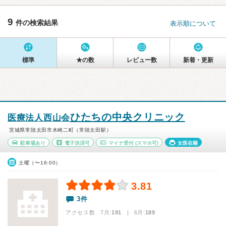
9
件の検索結果
表示順について
標準
★の数
レビュー数
新着・更新
ひたちの中央クリニック
医療法人西山会
茨城県常陸太田市木崎二町（常陸太田駅）
駐車場あり
電子決済可
マイナ受付
(スマホ可)
女医在籍
土曜（〜16:00）
3.81
3件
アクセス数 7月:
191
| 6月:
189