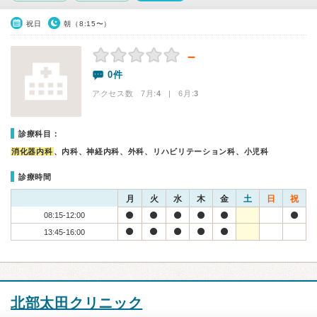
祝日
朝（8:15〜）
－
0件
アクセス数 7月:
4
| 6月:
3
診療科目：
消化器内科
、内科、神経内科、外科、リハビリテーション科、小児科
診療時間
月
火
水
木
金
土
日
祝
08:15-12:00
13:45-16:00
北部太田クリニック