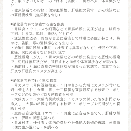
け、酸っぱいものがこみ上げる（呑酸）、食欲不振、体重減少な
ど
・健康診断での指摘：便潜血陽性、肝機能の異常、がん検診など
の要精密検査（無症状を含む）
■消化器内科で診療する主な疾患
・胃腸炎：ウイルスや細菌などで胃腸粘膜に炎症が起き、腹痛や
下痢、吐き気、嘔吐、発熱などを伴う
・逆流性食道炎：胃酸が食道に逆流して粘膜に炎症が起こり、胸
やけ、呑酸、喉の違和感などを生じる
・過敏性腸症候群（IBS）：検査では異常がないが、便秘や下痢、
腹痛、お腹の張りなどを繰り返す
・悪性腫瘍（がん）：胃や大腸などの粘膜に発生する悪性の腫瘍
で、初期は無症状だが、進行すると血便や体重減少などが現れる
・脂肪肝：肝臓に過度の中性脂肪が溜まった状態で、放置すると
肝炎や肝硬変のリスクが高まる
■消化器内科で行う主な検査
・胃カメラ（胃内視鏡検査）：口や鼻から先端にカメラが付いた
細い管を入れ、食道、胃、十二指腸を直接観察する検査で、ポリ
ープなどの切除やピロリ菌検査も可能
・大腸カメラ（大腸内視鏡検査）：カメラの付いた管を肛門から
挿入し、大腸の粘膜を観察する検査で、ポリープや初期がんの切
除も可能
・腹部超音波検査（エコー）：お腹に超音波を当てて、肝臓や胆
のう、膵臓の状態を調べる
・血液検査、便検査：体内の炎症や肝機能の数値の確認、便潜血
（便に血が混じる）を調べる