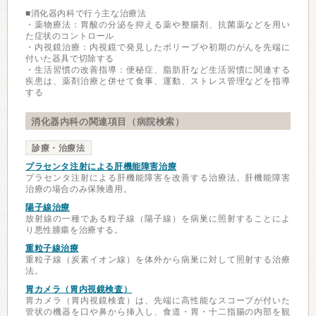
■消化器内科で行う主な治療法
・薬物療法：胃酸の分泌を抑える薬や整腸剤、抗菌薬などを用い
た症状のコントロール
・内視鏡治療：内視鏡で発見したポリープや初期のがんを先端に
付いた器具で切除する
・生活習慣の改善指導：便秘症、脂肪肝など生活習慣に関連する
疾患は、薬剤治療と併せて食事、運動、ストレス管理などを指導
する
消化器内科の関連項目（病院検索）
診療・治療法
プラセンタ注射による肝機能障害治療
プラセンタ注射による肝機能障害を改善する治療法。肝機能障害
治療の場合のみ保険適用。
陽子線治療
放射線の一種である粒子線（陽子線）を病巣に照射することによ
り悪性腫瘍を治療する。
重粒子線治療
重粒子線（炭素イオン線）を体外から病巣に対して照射する治療
法。
胃カメラ（胃内視鏡検査）
胃カメラ（胃内視鏡検査）は、先端に高性能なスコープが付いた
管状の機器を口や鼻から挿入し、食道・胃・十二指腸の内部を観