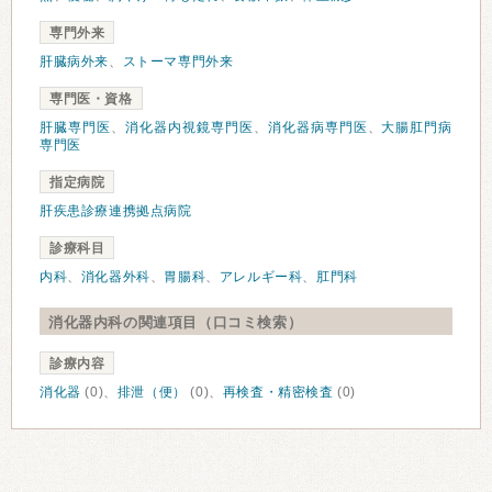
専門外来
肝臓病外来
、
ストーマ専門外来
専門医・資格
肝臓専門医
、
消化器内視鏡専門医
、
消化器病専門医
、
大腸肛門病
専門医
指定病院
肝疾患診療連携拠点病院
診療科目
内科
、
消化器外科
、
胃腸科
、
アレルギー科
、
肛門科
消化器内科の関連項目（口コミ検索）
診療内容
消化器
(0)、
排泄（便）
(0)、
再検査・精密検査
(0)