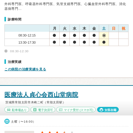
外科専門医、呼吸器外科専門医、気管支鏡専門医、心臓血管外科専門医、消化
器病専門…
診療時間
月
火
水
木
金
土
日
祝
08:30-12:15
13:30-17:30
08:30-12:30
治療実績
この病院の治療実績を見る
医療法人貞心会西山堂病院
茨城県常陸太田市木崎二町（常陸太田駅）
駐車場あり
電子決済可
マイナ受付
(スマホ可)
女医在籍
土曜（〜16:00）