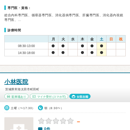
専門医・資格：
総合内科専門医、循環器専門医、消化器病専門医、肝臓専門医、消化器内視鏡
専門医、…
診療時間
月
火
水
木
金
土
日
祝
08:30-13:00
14:30-18:00
小林医院
茨城県常陸太田市町田町
駐車場あり
マイナ受付
(スマホ可)
女医在籍
土曜（〜17:30）
朝（8:30〜）
－
0件