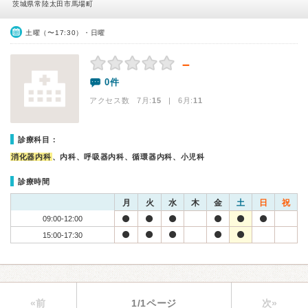
茨城県常陸太田市馬場町
土曜（〜17:30）・日曜
－
0件
アクセス数 7月:
15
| 6月:
11
診療科目：
消化器内科
、内科、呼吸器内科、循環器内科、小児科
診療時間
月
火
水
木
金
土
日
祝
09:00-12:00
15:00-17:30
«前
1/1ページ
次»