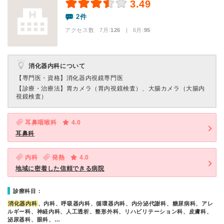
3.49
2件
アクセス数 7月:
126
| 6月:
95
消化器内科について
【専門医・資格】
消化器内視鏡専門医
【診療・治療法】
胃カメラ（胃内視鏡検査）、大腸カメラ（大腸内
視鏡検査）
耳鼻咽喉科
4.0
耳鼻科
内科
発熱
4.0
地域に密着した信頼できる病院
診療科目：
消化器内科
、内科、呼吸器内科、循環器内科、内分泌代謝科、糖尿病科、アレ
ルギー科、神経内科、人工透析、整形外科、リハビリテーション科、皮膚科、
泌尿器科、眼科、…