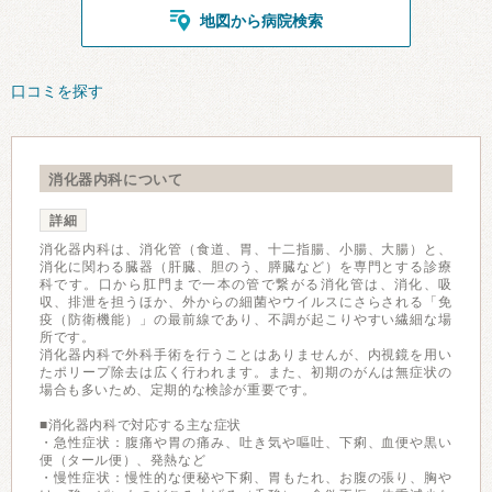
地図から病院検索
口コミを探す
消化器内科について
詳細
消化器内科は、消化管（食道、胃、十二指腸、小腸、大腸）と、
消化に関わる臓器（肝臓、胆のう、膵臓など）を専門とする診療
科です。口から肛門まで一本の管で繋がる消化管は、消化、吸
収、排泄を担うほか、外からの細菌やウイルスにさらされる「免
疫（防衛機能）」の最前線であり、不調が起こりやすい繊細な場
所です。
消化器内科で外科手術を行うことはありませんが、内視鏡を用い
たポリープ除去は広く行われます。また、初期のがんは無症状の
場合も多いため、定期的な検診が重要です。
■消化器内科で対応する主な症状
・急性症状：腹痛や胃の痛み、吐き気や嘔吐、下痢、血便や黒い
便（タール便）、発熱など
・慢性症状：慢性的な便秘や下痢、胃もたれ、お腹の張り、胸や