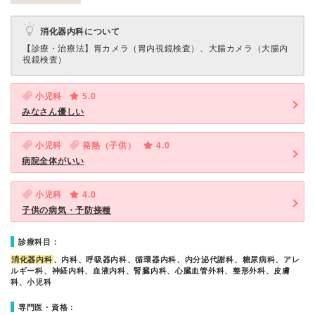
消化器内科について
【診療・治療法】
胃カメラ（胃内視鏡検査）、大腸カメラ（大腸内
視鏡検査）
小児科
5.0
みなさん優しい
小児科
発熱（子供）
4.0
病院全体がいい
小児科
4.0
子供の病気・予防接種
診療科目：
消化器内科
、内科、呼吸器内科、循環器内科、内分泌代謝科、糖尿病科、アレ
ルギー科、神経内科、血液内科、腎臓内科、心臓血管外科、整形外科、皮膚
科、小児科
専門医・資格：