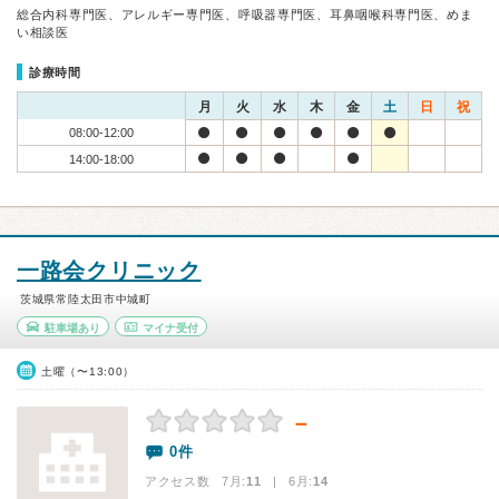
総合内科専門医、アレルギー専門医、呼吸器専門医、耳鼻咽喉科専門医、めま
い相談医
診療時間
月
火
水
木
金
土
日
祝
08:00-12:00
14:00-18:00
一路会クリニック
茨城県常陸太田市中城町
駐車場あり
マイナ受付
土曜（〜13:00）
－
0件
アクセス数 7月:
11
| 6月:
14