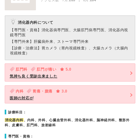
アクセス数 7月:
285
| 6月:
284
消化器内科について
【専門医・資格】
消化器病専門医、大腸肛門病専門医、消化器内視
鏡専門医
【専門外来】
肝臓病外来、ストーマ専門外来
【診療・治療法】
胃カメラ（胃内視鏡検査）、大腸カメラ（大腸内
視鏡検査）
肛門科
肛門が痛い
5.0
気持ち良く受診出来ました
内科
胃痛・腹痛
3.0
医師の対応が
診療科目：
消化器内科
、内科、外科、心臓血管外科、消化器外科、脳神経外科、整形外
科、皮膚科、肛門科、放射線科
専門医・資格：