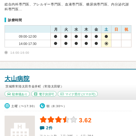
総合内科専門医、アレルギー専門医、血液専門医、糖尿病専門医、内分泌代謝
科専門医…
診療時間
月
火
水
木
金
土
日
祝
09:00-12:00
14:00-17:30
14:00-16:00
大山病院
茨城県常陸太田市金井町（常陸太田駅）
駐車場あり
電子決済可
マイナ受付
(スマホ可)
土曜（〜17:30）
朝（8:30〜）
3.62
2件