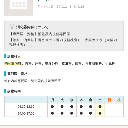
アクセス数 7月:
11
| 6月:
19
消化器内科について
【専門医・資格】
消化器内視鏡専門医
【診療・治療法】
胃カメラ（胃内視鏡検査）、大腸カメラ（大腸内
視鏡検査）
診療科目：
消化器内科
、内科、外科、整形外科、皮膚科、眼科、耳鼻咽喉科、小児科
専門医・資格：
総合内科専門医、消化器内視鏡専門医
診療時間
月
火
水
木
金
土
日
祝
08:30-12:30
14:00-17:30