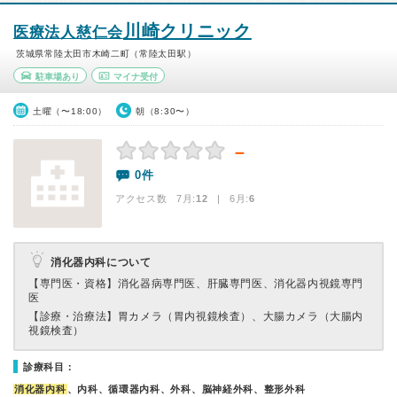
川崎クリニック
医療法人慈仁会
茨城県常陸太田市木崎二町（常陸太田駅）
駐車場あり
マイナ受付
土曜（〜18:00）
朝（8:30〜）
－
0件
アクセス数 7月:
12
| 6月:
6
消化器内科について
【専門医・資格】
消化器病専門医、肝臓専門医、消化器内視鏡専門
医
【診療・治療法】
胃カメラ（胃内視鏡検査）、大腸カメラ（大腸内
視鏡検査）
診療科目：
消化器内科
、内科、循環器内科、外科、脳神経外科、整形外科