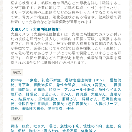
察する検査です。粘膜の色や凹凸などの形状を詳しく確認するこ
とが可能です。必要に応じて、組織の採取（生検）を行ったり、
ポリープの切除や止血処理などの治療を行ったりすることも可能
です。胃カメラ検査は、消化器症状がある場合や、健康診断で要
検査になった場合などは健康保険が適用されます。
大腸カメラ（大腸内視鏡検査）
大腸カメラ（大腸内視鏡検査）は、先端に高性能なカメラが付い
た内視鏡を肛門から挿入し、大腸内（直腸～盲腸）を観察する検
査です。粘膜の色や形状、炎症や腫瘍の有無を直接確認できるの
が特徴です。必要に応じてその場で組織を採取したり（生検）、
がん化の恐れがあるポリープはその場で切除したりすることも可
能です。血便や腹痛などの症状がある場合、健康診断で異常を指
摘された場合などは健康保険が適用されます。
病気
食中毒
、
下痢症
、
乳糖不耐症
、
過敏性腸症候群（IBS）
、
慢性便
秘
、
胃下垂
、
胃酸過多症
、
急性食道炎
、
虫垂炎（盲腸炎）
、
胃潰
瘍
、
腸閉塞
、
直腸脱
、
脂肪肝
、
アルコール性肝炎
、
急性ウイルス
性肝炎
、
肝硬変
、
食道がん
、
胃がん
、
胃肉腫
、
大腸がん
、
直腸が
ん
、
結腸がん
、
癌性腹膜炎
、
肝臓がん
、
膵臓がん
、
逆流性食道
炎
、
外因性急性胃腸炎
、
胃腸炎（急性胃腸炎）
、
大腸ポリープ
、
胃炎
、
潰瘍性大腸炎
、
慢性胃炎
、
便秘
症状
胃痛・腹痛
、
吐き気・嘔吐
、
急性の下痢
、
慢性の下痢
、
血便
、
発
熱
、
便秘
、
胸やけ・胃もたれ
、
食欲不振
、
体重減少