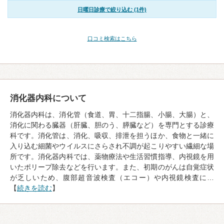
日曜日診療で絞り込む (1件)
口コミ検索はこちら
消化器内科について
消化器内科は、消化管（食道、胃、十二指腸、小腸、大腸）と、
消化に関わる臓器（肝臓、胆のう、膵臓など）を専門とする診療
科です。消化管は、消化、吸収、排泄を担うほか、食物と一緒に
入り込む細菌やウイルスにさらされ不調が起こりやすい繊細な場
所です。消化器内科では、薬物療法や生活習慣指導、内視鏡を用
いたポリープ除去などを行います。また、初期のがんは自覚症状
が乏しいため、腹部超音波検査（エコー）や内視鏡検査に…
【
続きを読む
】