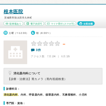
根本医院
茨城県常陸太田市久米町
駐車場あり
電子決済可
マイナ受付
(スマホ可)
女医在籍
土曜（〜12:00）
朝（8:00〜）
－
0件
アクセス数 7月:
24
| 6月:
15
消化器内科について
【診療・治療法】
胃カメラ（胃内視鏡検査）
診療科目：
消化器内科
、内科、呼吸器内科、循環器内科、耳鼻咽喉科、小児科
専門医・資格：