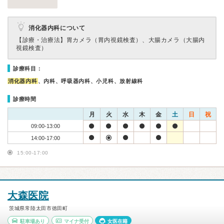
消化器内科について
【診療・治療法】
胃カメラ（胃内視鏡検査）、大腸カメラ（大腸内
視鏡検査）
診療科目：
消化器内科
、内科、呼吸器内科、小児科、放射線科
診療時間
月
火
水
木
金
土
日
祝
09:00-13:00
14:00-17:00
15:00-17:00
大森医院
茨城県常陸太田市徳田町
駐車場あり
マイナ受付
女医在籍