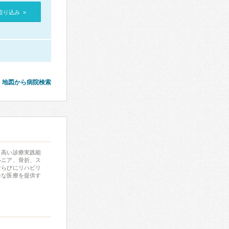
絞り込み »
地図から病院検索
、高い診療実践能
ルニア、骨折、ス
ならびにリハビリ
全な医療を提供す