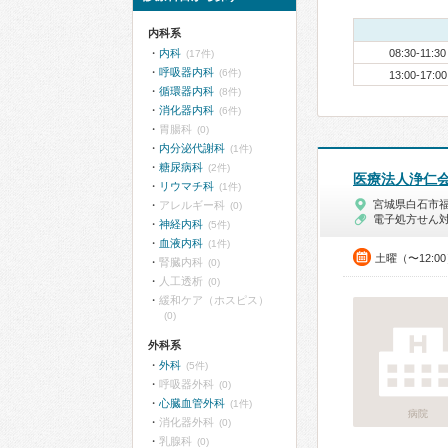
内科系
内科
08:30-11:30
(17件)
呼吸器内科
(6件)
13:00-17:00
循環器内科
(8件)
消化器内科
(6件)
胃腸科
(0)
内分泌代謝科
(1件)
糖尿病科
(2件)
医療法人浄仁
リウマチ科
(1件)
宮城県白石市
アレルギー科
(0)
電子処方せん
神経内科
(5件)
血液内科
(1件)
土曜（〜12:0
腎臓内科
(0)
人工透析
(0)
緩和ケア（ホスピス）
(0)
外科系
外科
(5件)
呼吸器外科
(0)
心臓血管外科
(1件)
病院
消化器外科
(0)
乳腺科
(0)