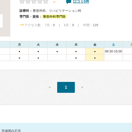
－
口コミ0件
診療科：
整形外科、リハビリテーション科
専門医・資格：
整形外科専門医
アクセス数 7月：
8
| 6月：
8
| 年間：
129
月
火
水
木
金
土
08:30-15:00
●
●
●
●
●
●
●
●
●
«
1
»
宮城県白石市