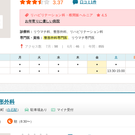
3.37
口コミ1件
リハビリテーション科・椎間板ヘルニア
4.5
お年寄りに優しい病院
診療科：
リウマチ科、整形外科、リハビリテーション科
専門医・資格：
整形外科専門医
、リウマチ専門医
アクセス数 7月：
98
| 6月：
46
| 年間：
855
月
火
水
木
金
土
●
●
●
●
●
●
13:30-15:00
●
●
●
●
形外科
南町（
白石駅
）
駐車場あり
マイナ受付
0）
朝（8:30〜）