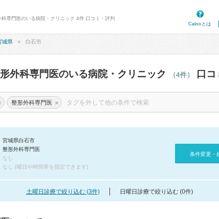
外科専門医のいる病院・クリニック 4件 口コミ・評判
Calooとは
宮城県
白石市
整形外科専門医のいる病院・クリニック
口コ
（4件）
×
×
整形外科専門医
宮城県白石市
整形外科専門医
条件変更・
なし
なし (曜日や時間帯を指定できます)
土曜日診療で絞り込む (3件)
日曜日診療で絞り込む (0件)