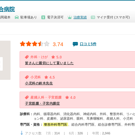
合病院
福岡蔵本
駐車場あり
電子決済可
治療実績
マイナ受付 (スマホ可)
3.74
口コミ5件
外科・けが
5.0
皆さんに親切にして貰いました
小児科
4.5
小児科の鈴木先生
産婦人科・子宮筋腫
4.0
子宮筋腫・子宮内膜症
診療科：
内科、循環器内科、消化器内科、神経内科、外科、整形外科、リハ
ョン科、皮膚科、泌尿器科、眼科、耳鼻咽喉科、産婦人科、小児科
専門医・資格：
整形外科専門医
、総合内科専門医、総合診療専門医、外科専門医、高血圧専門医、神経内科専門医、脊椎脊髄外科専門医、皮膚科専門医、耳鼻咽
アクセス数 7月：
314
| 6月：
326
| 年間：
2,946