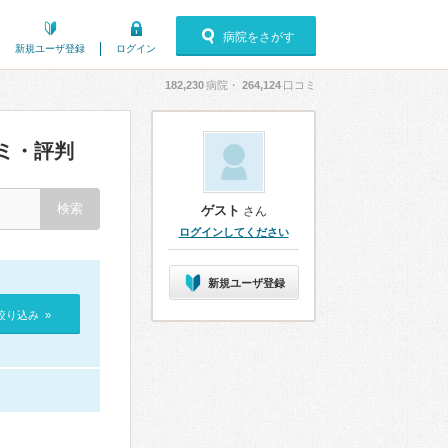
病院をさがす
新規ユーザ登録
ログイン
182,230
病院・
264,124
口コミ
ミ・評判
ゲスト
さん
ログインしてください
新規ユーザ登録
絞り込み »