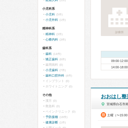
産婦人科
(1件)
小児科系
小児科
(5件)
小児外科
(1件)
精神科系
診療所
精神科
(3件)
心療内科
(3件)
歯科系
歯科
(14件)
矯正歯科
(6件)
09:00-12:00
歯周病科
(0)
14:00-18:00
小児歯科
(7件)
歯科口腔外科
(4件)
インプラント
(0)
ホワイトニング
(0)
その他
おおはし整
漢方
(0)
宮城県白石市
救急科
(0)
ペインクリニック
(0)
土曜（〜15:0
予防接種
(18件)
健康診断
(1件)
人間ドック
(0)