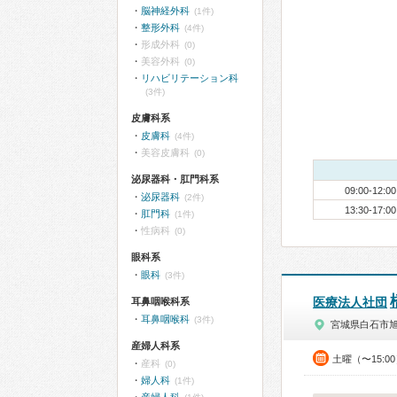
脳神経外科
(1件)
整形外科
(4件)
形成外科
(0)
美容外科
(0)
リハビリテーション科
(3件)
皮膚科系
皮膚科
(4件)
美容皮膚科
(0)
泌尿器科・肛門科系
09:00-12:00
泌尿器科
(2件)
13:30-17:00
肛門科
(1件)
性病科
(0)
眼科系
眼科
(3件)
医療法人社団
耳鼻咽喉科系
耳鼻咽喉科
(3件)
宮城県白石市
産婦人科系
土曜（〜15:0
産科
(0)
婦人科
(1件)