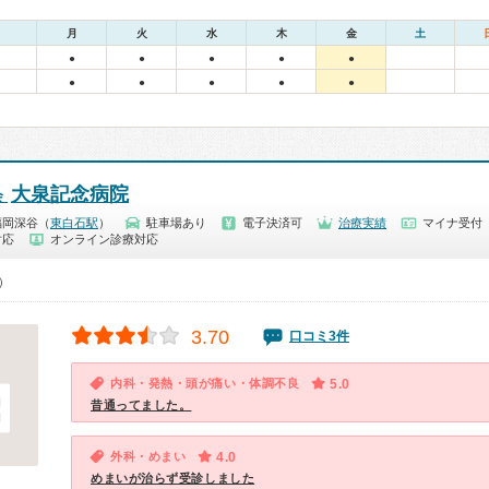
月
火
水
木
金
土
●
●
●
●
●
●
●
●
●
●
大泉記念病院
会
福岡深谷（
東白石駅
）
駐車場あり
電子決済可
治療実績
マイナ受付
対応
オンライン診療対応
0）
3.70
口コミ3件
内科・発熱・頭が痛い・体調不良
5.0
昔通ってました。
外科・めまい
4.0
めまいが治らず受診しました