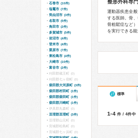
整形外科専
石巻市
(10件)
塩竈市
(7件)
運動器疾患全般
気仙沼市
(3件)
する医師。骨、
名取市
(5件)
骨粗鬆症など）
角田市
(2件)
を実行できる能
多賀城市
(5件)
岩沼市
(4件)
登米市
(4件)
栗原市
(7件)
東松島市
(4件)
大崎市
(10件)
富谷市
(2件)
刈田郡蔵王町
(0)
刈田郡七ヶ宿町
(0)
柴田郡大河原町
(3件)
柴田郡村田町
(1件)
標準
柴田郡柴田町
(1件)
柴田郡川崎町
(1件)
伊具郡丸森町
(0)
1-4
件 / 4件中
亘理郡亘理町
(3件)
亘理郡山元町
(0)
宮城郡松島町
(0)
宮城郡七ヶ浜町
(0)
宮城郡利府町
(3件)