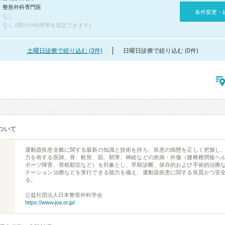
整形外科専門医
条件変更・
なし
なし (曜日や時間帯を指定できます)
土曜日診療で絞り込む (3件)
日曜日診療で絞り込む (0件)
ついて
運動器疾患全般に関する最新の知識と技術を持ち、疾患の病態を正しく把握し
力を有する医師。骨、軟骨、筋、靭帯、神経などの疾病・外傷（腰椎椎間板ヘ
ポーツ障害、骨粗鬆症など）を対象とし、早期診断、保存的および手術的治療
テーション治療などを実行できる能力を備え、運動器疾患に関する良質かつ安
る。
公益社団法人日本整形外科学会
https://www.joa.or.jp/