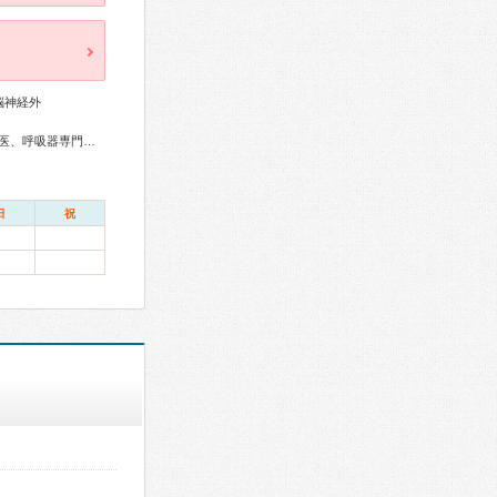
脳神経外
化器内視鏡専門医、産婦人科専門医、がん治療認定医
日
祝