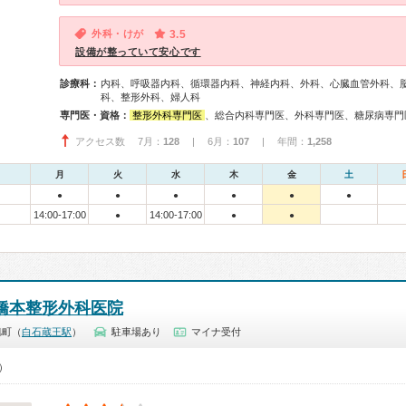
外科・けが
3.5
設備が整っていて安心です
診療科：
内科、呼吸器内科、循環器内科、神経内科、外科、心臓血管外科、
科、整形外科、婦人科
専門医・資格：
整形外科専門医
、総合内科専門医、外科専門医、糖尿病専門医、呼吸器専門医、循環器専門医、消化器病専門医、消化器外科専門医、肝臓専門医、大腸肛門病専門医、消
アクセス数 7月：
128
| 6月：
107
| 年間：
1,258
月
火
水
木
金
土
●
●
●
●
●
●
14:00-17:00
14:00-17:00
●
●
●
橋本整形外科医院
旭町（
白石蔵王駅
）
駐車場あり
マイナ受付
0）