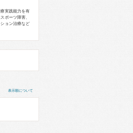
診療実践能力を有
、スポーツ障害、
ーション治療など
表示順について