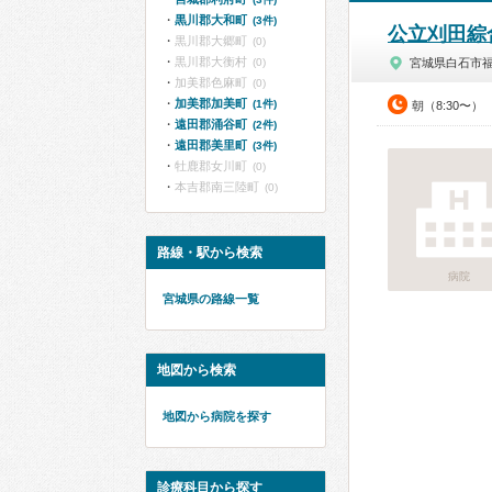
黒川郡大和町
(3件)
公立刈田綜
黒川郡大郷町
(0)
黒川郡大衡村
(0)
宮城県白石市
加美郡色麻町
(0)
加美郡加美町
(1件)
朝（8:30〜）
遠田郡涌谷町
(2件)
遠田郡美里町
(3件)
牡鹿郡女川町
(0)
本吉郡南三陸町
(0)
路線・駅から検索
病院
宮城県の路線一覧
地図から検索
地図から病院を探す
診療科目から探す