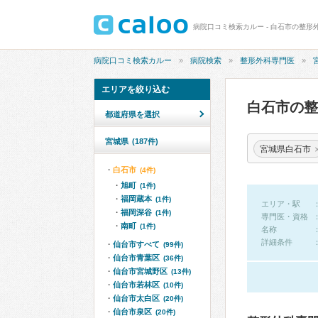
病院口コミ検索カルー - 白石市の整形
病院口コミ検索カルー
病院検索
整形外科専門医
エリアを絞り込む
白石市の
都道府県を選択
宮城県
(187件)
宮城県白石市
白石市
(4件)
旭町
(1件)
福岡蔵本
(1件)
エリア・駅
福岡深谷
(1件)
専門医・資格
南町
(1件)
名称
詳細条件
仙台市すべて
(99件)
仙台市青葉区
(36件)
仙台市宮城野区
(13件)
仙台市若林区
(10件)
仙台市太白区
(20件)
仙台市泉区
(20件)