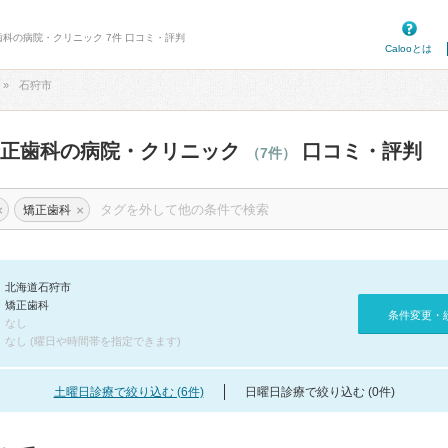
歯科の病院・クリニック 7件 口コミ・評判
Calooとは
石狩市
矯正歯科の病院・クリニック
口コミ・評判
（7件）
×
×
矯正歯科
北海道石狩市
矯正歯科
条件変更・
なし
なし (曜日や時間帯を指定できます)
土曜日診療で絞り込む (6件)
日曜日診療で絞り込む (0件)