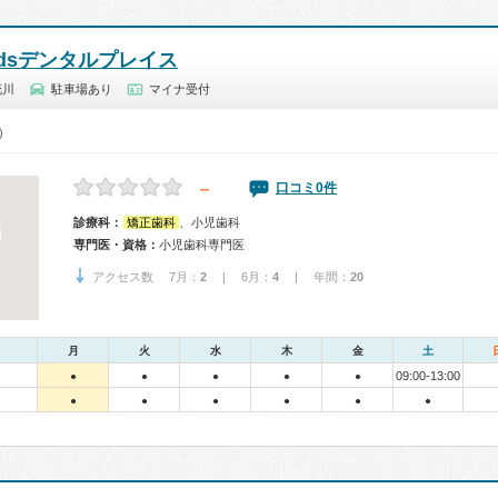
idsデンタルプレイス
花川
駐車場あり
マイナ受付
0）
－
口コミ0件
診療科：
矯正歯科
、小児歯科
専門医・資格：
小児歯科専門医
アクセス数 7月：
2
| 6月：
4
| 年間：
20
月
火
水
木
金
土
09:00-13:00
●
●
●
●
●
●
●
●
●
●
●