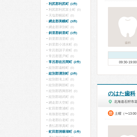
利尻郡利尻町
(1件)
利尻郡利尻富士町
(0)
天塩郡幌延町
(0)
網走郡美幌町
(3件)
網走郡津別町
(0)
斜里郡斜里町
(1件)
斜里郡清里町
(0)
歯科
斜里郡小清水町
(0)
常呂郡訓子府町
(0)
常呂郡置戸町
(0)
常呂郡佐呂間町
(2件)
09:30-19:00
紋別郡遠軽町
(0)
紋別郡湧別町
(2件)
紋別郡滝上町
(0)
紋別郡興部町
(0)
紋別郡西興部村
(0)
のはた歯科
紋別郡雄武町
(0)
北海道石狩市
網走郡大空町
(0)
虻田郡豊浦町
(0)
土曜（〜13:0
有珠郡壮瞥町
(0)
白老郡白老町
(0)
勇払郡厚真町
(0)
虻田郡洞爺湖町
(1件)