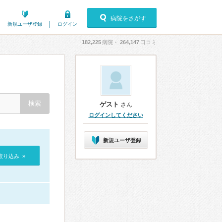
病院をさがす
新規ユーザ登録
ログイン
182,225
病院・
264,147
口コミ
ゲスト
さん
ログインしてください
新規ユーザ登録
絞り込み »