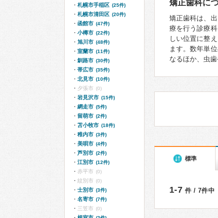
矯正歯科に
札幌市手稲区
(25件)
札幌市清田区
(20件)
矯正歯科は、出
函館市
(47件)
療を行う診療科
小樽市
(22件)
しい位置に整え
旭川市
(48件)
ます。数年単位
室蘭市
(11件)
なるほか、虫歯
釧路市
(30件)
帯広市
(35件)
北見市
(10件)
夕張市
(0)
岩見沢市
(15件)
網走市
(5件)
留萌市
(2件)
苫小牧市
(18件)
稚内市
(3件)
美唄市
(4件)
芦別市
(2件)
標準
江別市
(12件)
赤平市
(0)
紋別市
(0)
1-7
士別市
件 / 7件中
(3件)
名寄市
(7件)
三笠市
(0)
根室市
(2件)