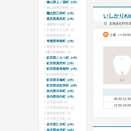
檜山郡上ノ国町
(1件)
檜山郡厚沢部町
(0)
爾志郡乙部町
(1件)
いしかりK
奥尻郡奥尻町
(1件)
北海道石狩市
瀬棚郡今金町
(0)
久遠郡せたな町
(0)
土曜（〜18:0
島牧郡島牧村
(0)
寿都郡寿都町
(1件)
寿都郡黒松内町
(0)
磯谷郡蘭越町
(0)
虻田郡ニセコ町
(1件)
虻田郡真狩村
(1件)
虻田郡留寿都村
(1件)
虻田郡喜茂別町
(0)
虻田郡京極町
(2件)
歯科
虻田郡倶知安町
(4件)
岩内郡共和町
(2件)
岩内郡岩内町
(1件)
09:30-12:30
古宇郡泊村
(0)
13:30-18:00
古宇郡神恵内村
(0)
積丹郡積丹町
(0)
古平郡古平町
(0)
余市郡仁木町
(2件)
余市郡余市町
(4件)