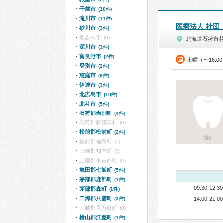
千歳市
(10件)
滝川市
(11件)
医療法人 社団
砂川市
(3件)
歌志内市
(0)
北海道石狩市
深川市
(3件)
富良野市
(2件)
土曜（〜16:0
登別市
(2件)
恵庭市
(8件)
伊達市
(3件)
北広島市
(10件)
北斗市
(5件)
石狩郡当別町
(4件)
石狩郡新篠津村
(0)
松前郡松前町
(2件)
歯科
松前郡福島町
(0)
上磯郡知内町
(0)
上磯郡木古内町
(0)
亀田郡七飯町
(5件)
茅部郡鹿部町
(1件)
09:30-12:30
茅部郡森町
(1件)
二海郡八雲町
(3件)
14:00-21:00
山越郡長万部町
(0)
檜山郡江差町
(1件)