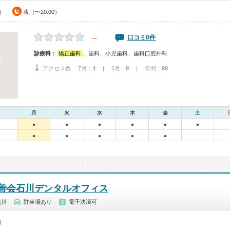
0）
夜（〜20:00）
－
口コミ0件
診療科：
矯正歯科
、歯科、小児歯科、歯科口腔外科
アクセス数 7月：
4
| 6月：
9
| 年間：
99
月
火
水
木
金
土
●
●
●
●
●
●
●
●
●
●
●
善会石川デンタルオフィス
花川
駐車場あり
電子決済可
0）