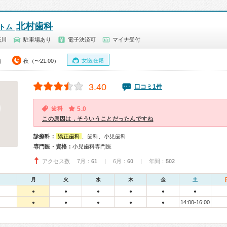
北村歯科
 トム
花川
駐車場あり
電子決済可
マイナ受付
女医在籍
0）
夜（〜21:00）
3.40
口コミ1件
歯科
5.0
この原因は，そういうことだったんですね
診療科：
矯正歯科
、歯科、小児歯科
専門医・資格：
小児歯科専門医
アクセス数 7月：
61
| 6月：
60
| 年間：
502
月
火
水
木
金
土
●
●
●
●
●
●
14:00-16:00
●
●
●
●
●