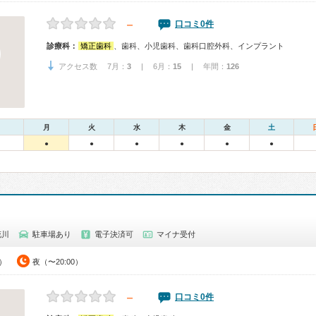
－
口コミ0件
診療科：
矯正歯科
、歯科、小児歯科、歯科口腔外科、インプラント
アクセス数 7月：
3
| 6月：
15
| 年間：
126
月
火
水
木
金
土
●
●
●
●
●
●
花川
駐車場あり
電子決済可
マイナ受付
0）
夜（〜20:00）
－
口コミ0件