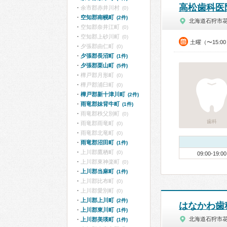
高松歯科医
余市郡赤井川村
(0)
空知郡南幌町
(2件)
北海道石狩市
空知郡奈井江町
(0)
空知郡上砂川町
(0)
土曜（〜15:0
夕張郡由仁町
(0)
夕張郡長沼町
(1件)
夕張郡栗山町
(5件)
樺戸郡月形町
(0)
樺戸郡浦臼町
(0)
樺戸郡新十津川町
(2件)
雨竜郡妹背牛町
(1件)
雨竜郡秩父別町
(0)
歯科
雨竜郡雨竜町
(0)
雨竜郡北竜町
(0)
雨竜郡沼田町
(1件)
上川郡鷹栖町
(0)
09:00-19:00
上川郡東神楽町
(0)
上川郡当麻町
(1件)
上川郡比布町
(0)
上川郡愛別町
(0)
上川郡上川町
(2件)
はなかわ歯
上川郡東川町
(1件)
北海道石狩市
上川郡美瑛町
(1件)