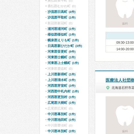
勇払郡安平町
(0)
勇払郡むかわ町
(0)
沙流郡日高町
(4件)
沙流郡平取町
(1件)
新冠郡新冠町
(0)
歯科
浦河郡浦河町
(1件)
様似郡様似町
(1件)
幌泉郡えりも町
(1件)
09:30-13:00
日高郡新ひだか町
(3件)
14:00-20:00
河東郡音更町
(9件)
河東郡士幌町
(1件)
河東郡上士幌町
(1件)
河東郡鹿追町
(0)
上川郡新得町
(1件)
医療法人社団
上川郡清水町
(1件)
河西郡芽室町
(3件)
北海道石狩市
河西郡中札内村
(1件)
河西郡更別村
(1件)
広尾郡大樹町
(1件)
広尾郡広尾町
(0)
中川郡幕別町
(1件)
中川郡池田町
(1件)
中川郡豊頃町
(0)
中川郡本別町
(2件)
歯科