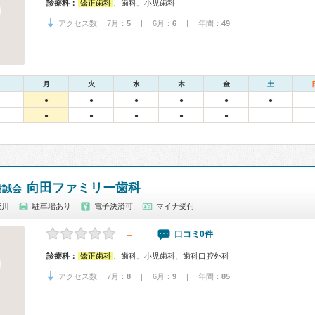
診療科：
矯正歯科
、歯科、小児歯科
アクセス数 7月：
5
| 6月：
6
| 年間：
49
月
火
水
木
金
土
●
●
●
●
●
●
●
●
●
●
●
向田ファミリー歯科
樹誠会
花川
駐車場あり
電子決済可
マイナ受付
－
口コミ0件
診療科：
矯正歯科
、歯科、小児歯科、歯科口腔外科
アクセス数 7月：
8
| 6月：
9
| 年間：
85