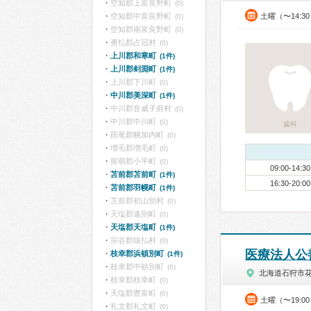
空知郡上富良野町
(0)
空知郡中富良野町
土曜（〜14:3
(0)
空知郡南富良野町
(0)
勇払郡占冠村
(0)
上川郡和寒町
(1件)
上川郡剣淵町
(1件)
上川郡下川町
(0)
中川郡美深町
(1件)
中川郡音威子府村
(0)
中川郡中川町
(0)
歯科
雨竜郡幌加内町
(0)
増毛郡増毛町
(0)
留萌郡小平町
(0)
09:00-14:30
苫前郡苫前町
(1件)
16:30-20:00
苫前郡羽幌町
(1件)
苫前郡初山別村
(0)
天塩郡遠別町
(0)
天塩郡天塩町
(1件)
宗谷郡猿払村
(0)
医療法人公
枝幸郡浜頓別町
(1件)
枝幸郡中頓別町
(0)
北海道石狩市
枝幸郡枝幸町
(0)
天塩郡豊富町
(0)
土曜（〜19:0
礼文郡礼文町
(0)