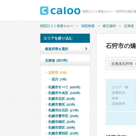
病院口コミ検索カルー - 石狩市の矯正
病院口コミ検索カルー
病院検索
矯正歯科
北海道
エリアを絞り込む
石狩市の
都道府県を選択
北海道
(857件)
北海道石狩市
石狩市
(7件)
花川
(7件)
札幌市すべて
エリア・駅
(400件)
診療科目
札幌市中央区
(105件)
名称
札幌市北区
(62件)
詳細条件
札幌市東区
(42件)
札幌市白石区
(27件)
札幌市豊平区
(35件)
札幌市南区
(23件)
札幌市西区
(38件)
札幌市厚別区
(23件)