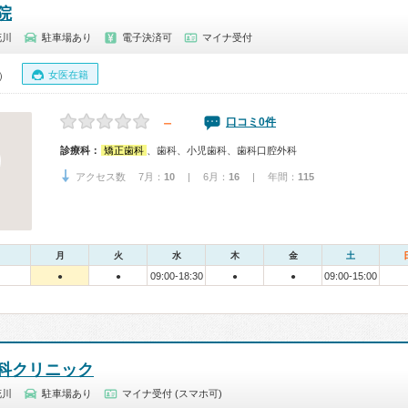
院
花川
駐車場あり
電子決済可
マイナ受付
女医在籍
0）
－
口コミ0件
診療科：
矯正歯科
、歯科、小児歯科、歯科口腔外科
アクセス数 7月：
10
| 6月：
16
| 年間：
115
月
火
水
木
金
土
09:00-18:30
09:00-15:00
●
●
●
●
科クリニック
花川
駐車場あり
マイナ受付 (スマホ可)