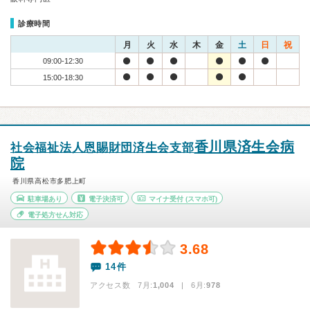
診療時間
月
火
水
木
金
土
日
祝
09:00-12:30
15:00-18:30
香川県済生会病
社会福祉法人恩賜財団済生会支部
院
香川県高松市多肥上町
駐車場あり
電子決済可
マイナ受付
(スマホ可)
電子処方せん対応
3.68
14件
アクセス数 7月:
1,004
| 6月:
978