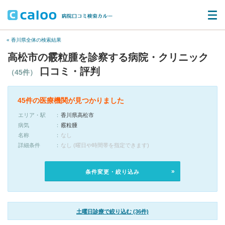
« 香川県全体の検索結果
高松市の霰粒腫を診察する病院・クリニック
口コミ・評判
（45件）
45件の医療機関が見つかりました
エリア・駅
香川県高松市
病気
霰粒腫
名称
なし
詳細条件
なし (曜日や時間帯を指定できます)
条件変更・絞り込み
土曜日診療で絞り込む (36件)