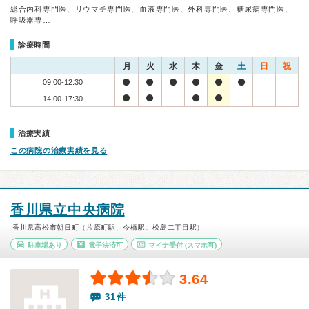
総合内科専門医、リウマチ専門医、血液専門医、外科専門医、糖尿病専門医、
呼吸器専…
診療時間
月
火
水
木
金
土
日
祝
09:00-12:30
14:00-17:30
治療実績
この病院の治療実績を見る
香川県立中央病院
香川県高松市朝日町（片原町駅、今橋駅、松島二丁目駅）
駐車場あり
電子決済可
マイナ受付
(スマホ可)
3.64
31件