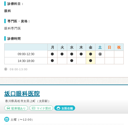
診療科目：
眼科
専門医・資格：
眼科専門医
診療時間
月
火
水
木
金
土
日
祝
09:00-12:30
14:30-18:00
09:00-13:00
坂口眼科医院
香川県高松市太田上町（太田駅）
駐車場あり
マイナ受付
女医在籍
土曜（〜12:00）