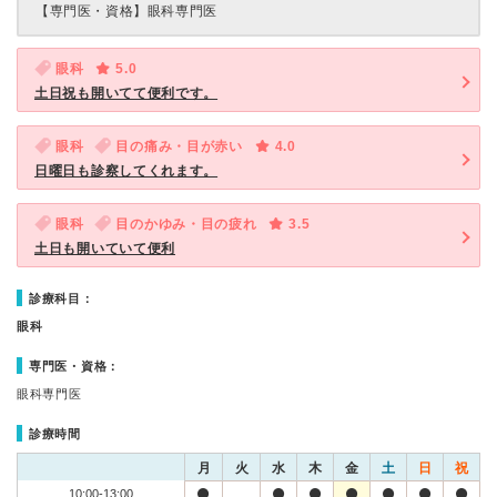
【専門医・資格】
眼科専門医
眼科
5.0
土日祝も開いてて便利です。
眼科
目の痛み・目が赤い
4.0
日曜日も診察してくれます。
眼科
目のかゆみ・目の疲れ
3.5
土日も開いていて便利
診療科目：
眼科
専門医・資格：
眼科専門医
診療時間
月
火
水
木
金
土
日
祝
10:00-13:00