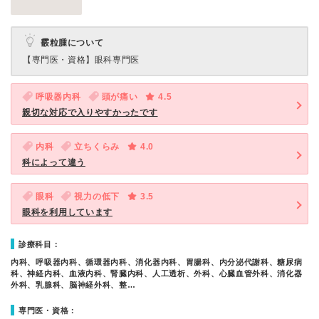
霰粒腫について
【専門医・資格】
眼科専門医
呼吸器内科
頭が痛い
4.5
親切な対応で入りやすかったです
内科
立ちくらみ
4.0
科によって違う
眼科
視力の低下
3.5
眼科を利用しています
診療科目：
内科、呼吸器内科、循環器内科、消化器内科、胃腸科、内分泌代謝科、糖尿病
科、神経内科、血液内科、腎臓内科、人工透析、外科、心臓血管外科、消化器
外科、乳腺科、脳神経外科、整…
専門医・資格：