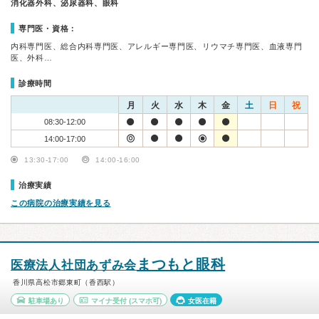
消化器外科、泌尿器科、眼科
専門医・資格：
内科専門医、総合内科専門医、アレルギー専門医、リウマチ専門医、血液専門
医、外科…
診療時間
月
火
水
木
金
土
日
祝
08:30-12:00
14:00-17:00
13:30-17:00
14:00-16:00
治療実績
この病院の治療実績を見る
まつもと眼科
医療法人社団あずみ会
香川県高松市郷東町（香西駅）
駐車場あり
マイナ受付
(スマホ可)
女医在籍