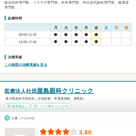
総合内科専門医、リウマチ専門医、外科専門医、内分泌代謝科専門医、循環器
専門医、…
診療時間
月
火
水
木
金
土
日
祝
09:00-12:30
14:00-17:00
治療実績
この病院の治療実績を見る
屋島眼科クリニック
医療法人社団
香川県高松市高松町（古高松駅、琴電屋島駅、屋島駅）
駐車場あり
マイナ受付
(スマホ可)
土曜（〜12:00）
3.80