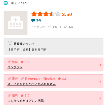
土曜（〜13:00）
3.50
3件
アクセス数 7月:
109
| 6月:
125
霰粒腫について
【専門医・資格】
眼科専門医
眼科
5.0
コンタクト
眼科
目のかゆみ・目の痛み
3.5
メディカルビルの中にある眼科さん
眼科
3.0
少しきつめだけどいい病院