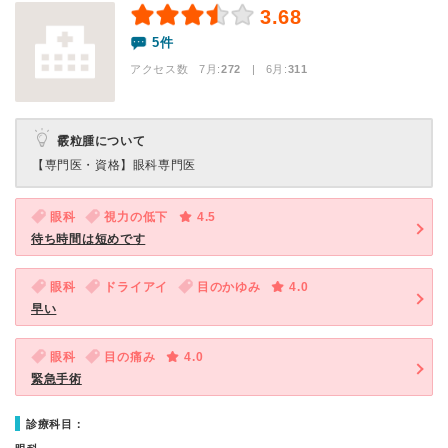
3.68
5件
アクセス数 7月:
272
| 6月:
311
霰粒腫について
【専門医・資格】
眼科専門医
眼科
視力の低下
4.5
待ち時間は短めです
眼科
ドライアイ
目のかゆみ
4.0
早い
眼科
目の痛み
4.0
緊急手術
診療科目：