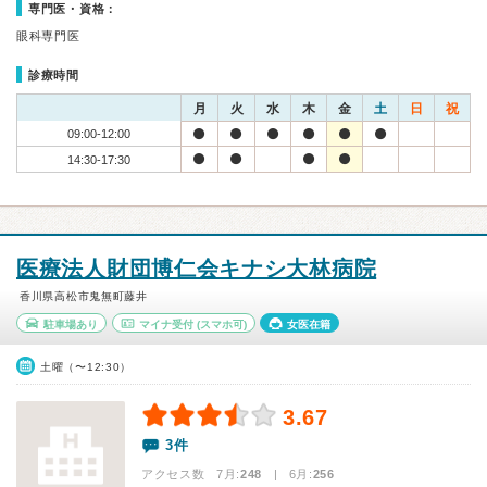
専門医・資格：
眼科専門医
診療時間
月
火
水
木
金
土
日
祝
09:00-12:00
14:30-17:30
医療法人財団博仁会キナシ大林病院
香川県高松市鬼無町藤井
駐車場あり
マイナ受付
(スマホ可)
女医在籍
土曜（〜12:30）
3.67
3件
アクセス数 7月:
248
| 6月:
256