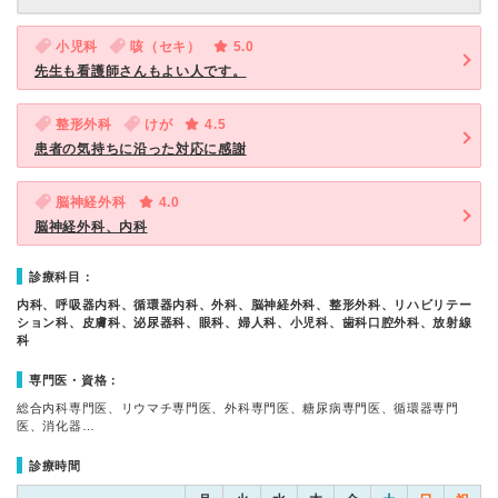
小児科
咳（セキ）
5.0
先生も看護師さんもよい人です。
整形外科
けが
4.5
患者の気持ちに沿った対応に感謝
脳神経外科
4.0
脳神経外科、内科
診療科目：
内科、呼吸器内科、循環器内科、外科、脳神経外科、整形外科、リハビリテー
ション科、皮膚科、泌尿器科、眼科、婦人科、小児科、歯科口腔外科、放射線
科
専門医・資格：
総合内科専門医、リウマチ専門医、外科専門医、糖尿病専門医、循環器専門
医、消化器…
診療時間