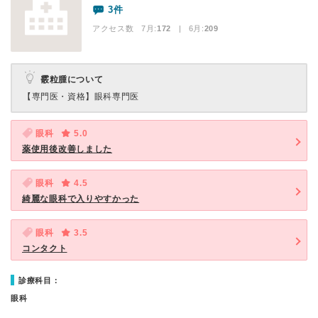
3件
アクセス数 7月:
172
| 6月:
209
霰粒腫について
【専門医・資格】
眼科専門医
眼科
5.0
薬使用後改善しました
眼科
4.5
綺麗な眼科で入りやすかった
眼科
3.5
コンタクト
診療科目：
眼科