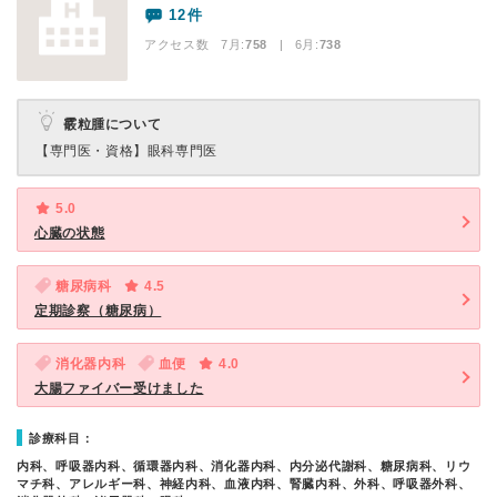
12件
アクセス数 7月:
758
| 6月:
738
霰粒腫について
【専門医・資格】
眼科専門医
5.0
心臓の状態
糖尿病科
4.5
定期診察（糖尿病）
消化器内科
血便
4.0
大腸ファイバー受けました
診療科目：
内科、呼吸器内科、循環器内科、消化器内科、内分泌代謝科、糖尿病科、リウ
マチ科、アレルギー科、神経内科、血液内科、腎臓内科、外科、呼吸器外科、