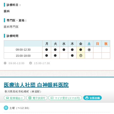
診療科目：
眼科
専門医・資格：
眼科専門医
診療時間
月
火
水
木
金
土
日
祝
09:00-12:30
15:00-18:00
09:00-13:00
15:00-17:30
医療法人社団 白神眼科医院
香川県高松市松縄町（林道駅）
駐車場あり
電子決済可
マイナ受付
(スマホ可)
女医在籍
土曜（〜12:30）