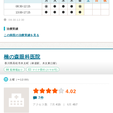
月
火
水
木
金
土
日
祝
08:30-12:15
13:00-17:15
08:30-12:30
治療実績
この病院の治療実績を見る
楠の森眼科医院
香川県高松市木太町（林道駅、木太東口駅）
駐車場あり
マイナ受付
(スマホ可)
土曜（〜12:00）
4.02
7件
アクセス数 7月:
415
| 6月:
457