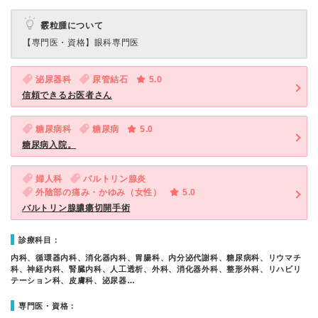
霰粒腫について
【専門医・資格】
眼科専門医
泌尿器科
尿管結石
5.0
信頼できるお医者さん
糖尿病科
糖尿病
5.0
糖尿病入院。
婦人科
バルトリン腺炎
外陰部の痛み・かゆみ（女性）
5.0
バルトリン腺膿瘍切開手術
診療科目：
内科、循環器内科、消化器内科、胃腸科、内分泌代謝科、糖尿病科、リウマチ
科、神経内科、腎臓内科、人工透析、外科、消化器外科、整形外科、リハビリ
テーション科、皮膚科、泌尿器…
専門医・資格：