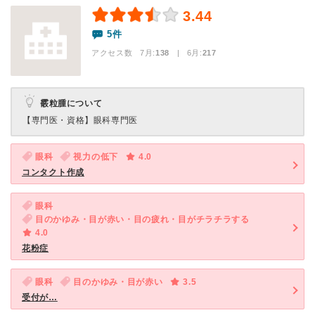
3.44
5件
アクセス数 7月:
138
| 6月:
217
霰粒腫について
【専門医・資格】
眼科専門医
眼科
視力の低下
4.0
コンタクト作成
眼科
目のかゆみ・目が赤い・目の疲れ・目がチラチラする
4.0
花粉症
眼科
目のかゆみ・目が赤い
3.5
受付が…