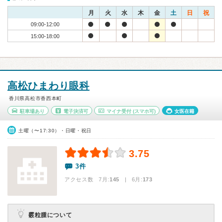
月
火
水
木
金
土
日
祝
09:00-12:00
15:00-18:00
高松ひまわり眼科
香川県高松市香西本町
駐車場あり
電子決済可
マイナ受付
(スマホ可)
女医在籍
土曜（〜17:30）・日曜・祝日
3.75
3件
アクセス数 7月:
145
| 6月:
173
霰粒腫について