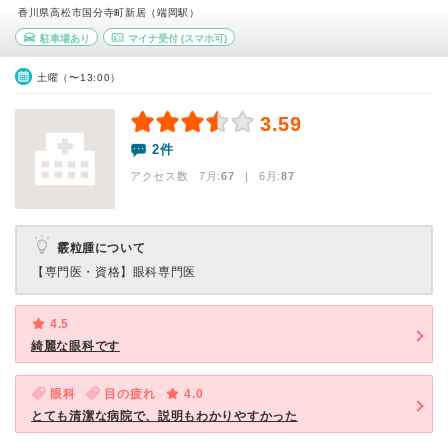
香川県高松市国分寺町新居（端岡駅）
駐車場あり
マイナ受付
(スマホ可)
土曜（〜13:00）
3.59
2件
アクセス数 7月:
67
| 6月:
87
霰粒腫について
【専門医・資格】
眼科専門医
4.5
綺麗な眼科です
眼科
目の疲れ
4.0
とても清潔な病院で、説明もわかりやすかった