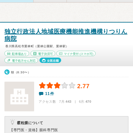
独立行政法人地域医療機能推進機構りつりん
病院
香川県高松市栗林町（栗林公園駅、栗林駅）
駐車場あり
電子決済可
マイナ受付
(スマホ可)
電子処方せん対応
女医在籍
朝（8:30〜）
2.77
11件
アクセス数 7月:
443
| 6月:
470
霰粒腫について
【専門医・資格】
眼科専門医