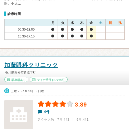
医、小児…
診療時間
月
火
水
木
金
土
日
祝
08:30-12:00
13:30-17:15
加藤眼科クリニック
香川県高松市多肥下町
駐車場あり
マイナ受付
(スマホ可)
土曜（〜18:30）・日曜
3.89
4件
アクセス数 7月:
443
| 6月:
441