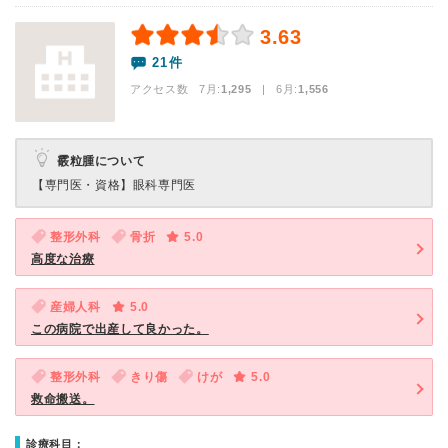
3.63
21件
アクセス数 7月:
1,295
| 6月:
1,556
霰粒腫について
【専門医・資格】
眼科専門医
整形外科
骨折
5.0
高度な治療
産婦人科
5.0
この病院で出産して良かった。
整形外科
きり傷
けが
5.0
救命搬送。
診療科目：