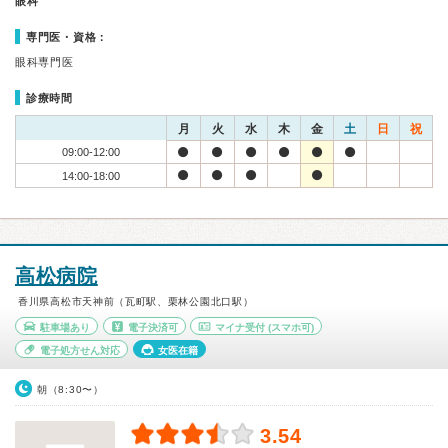
眼科
専門医・資格：
眼科専門医
診療時間
月
火
水
木
金
土
日
祝
09:00-12:00
14:00-18:00
高松病院
香川県高松市天神前（瓦町駅、栗林公園北口駅）
駐車場あり
電子決済可
マイナ受付
(スマホ可)
電子処方せん対応
女医在籍
朝（8:30〜）
3.54