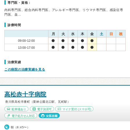
専門医・資格：
内科専門医、総合内科専門医、アレルギー専門医、リウマチ専門医、感染症専
門医、血…
診療時間
月
火
水
木
金
土
日
祝
09:00-12:00
13:00-17:00
治療実績
この病院の治療実績を見る
高松赤十字病院
香川県高松市番町（栗林公園北口駅、瓦町駅）
駐車場あり
電子決済可
マイナ受付
(スマホ可)
電子処方せん対応
女医在籍
朝（8:45〜）