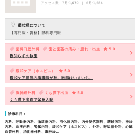
アクセス数 7月:
1,670
| 6月:
1,654
霰粒腫について
【専門医・資格】
眼科専門医
歯科口腔外科
歯と歯茎の痛み・腫れ・出血
5.0
親知らずの抜歯
緩和ケア（ホスピス）
5.0
緩和ケア担当の看護師が神。医師はいまいち。
脳神経外科
くも膜下出血
5.0
くも膜下出血で緊急入院
診療科目：
内科、呼吸器内科、循環器内科、消化器内科、内分泌代謝科、糖尿病科、神経
内科、血液内科、腎臓内科、緩和ケア（ホスピス）、外科、呼吸器外科、心臓
血管外科、消化器外科、脳神経…