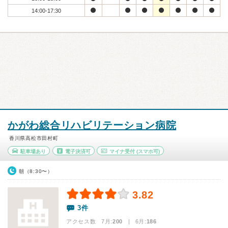
14:00-17:30
かがわ総合リハビリテーション病院
香川県高松市田村町
駐車場あり
電子決済可
マイナ受付
(スマホ可)
朝（8:30〜）
3.82
3件
アクセス数 7月:
200
| 6月:
186