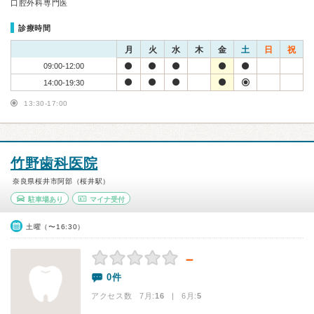
口腔外科専門医
診療時間
月
火
水
木
金
土
日
祝
09:00-12:00
14:00-19:30
13:30-17:00
竹野歯科医院
奈良県桜井市阿部（桜井駅）
駐車場あり
マイナ受付
土曜（〜16:30）
－
0件
アクセス数 7月:
16
| 6月:
5