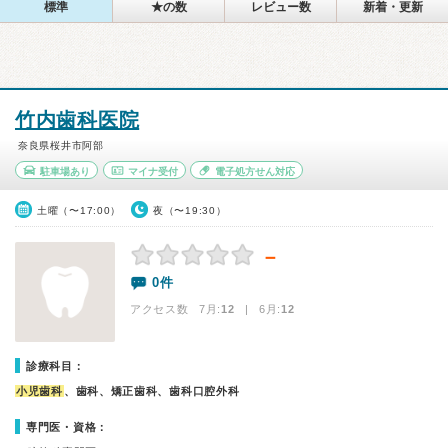
標準
★の数
レビュー数
新着・更新
竹内歯科医院
奈良県桜井市阿部
駐車場あり
マイナ受付
電子処方せん対応
土曜（〜17:00）
夜（〜19:30）
－
0件
アクセス数 7月:
12
| 6月:
12
診療科目：
小児歯科
、歯科、矯正歯科、歯科口腔外科
専門医・資格：