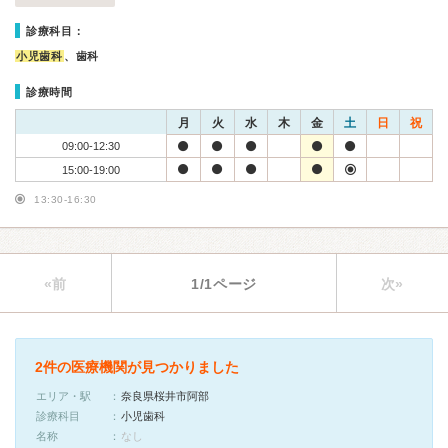
診療科目：
小児歯科
、歯科
診療時間
月
火
水
木
金
土
日
祝
09:00-12:30
15:00-19:00
13:30-16:30
«前
1/1ページ
次»
2件の医療機関が見つかりました
エリア・駅
奈良県桜井市阿部
診療科目
小児歯科
名称
なし