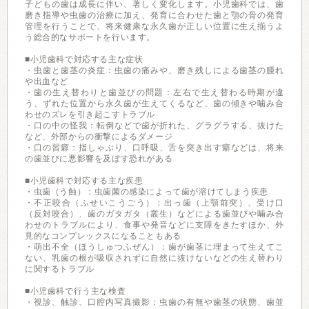
子どもの歯は成長に伴い、著しく変化します。小児歯科では、歯
磨き指導や虫歯の治療に加え、発育に合わせた歯と顎の骨の発育
管理を行うことで、将来健康な永久歯が正しい位置に生え揃うよ
う総合的なサポートを行います。
■小児歯科で対応する主な症状
・虫歯と歯茎の炎症：虫歯の痛みや、磨き残しによる歯茎の腫れ
や出血など
・歯の生え替わりと歯並びの問題：左右で生え替わる時期が違
う、ずれた位置から永久歯が生えてくるなど、歯の傾きや噛み合
わせのズレを引き起こすトラブル
・口の中の怪我：転倒などで歯が折れた、グラグラする、抜けた
など、外部からの衝撃によるダメージ
・口の習癖：指しゃぶり、口呼吸、舌を突き出す癖などは、将来
の歯並びに悪影響を及ぼす恐れがある
■小児歯科で対応する主な疾患
・虫歯（う蝕）：虫歯菌の感染によって歯が溶けてしまう疾患
・不正咬合（ふせいこうごう）：出っ歯（上顎前突）、受け口
（反対咬合）、歯のガタガタ（叢生）などによる歯並びや噛み合
わせのトラブルにより、食事や発音などに支障をきたすほか、外
見的なコンプレックスになることもある
・萌出不全（ほうしゅつふぜん）：歯が歯茎に埋まって生えてこ
ない、乳歯の根が吸収されずに自然に抜けないなどの生え替わり
に関するトラブル
■小児歯科で行う主な検査
・視診、触診、口腔内写真撮影：虫歯の有無や歯茎の状態、歯並