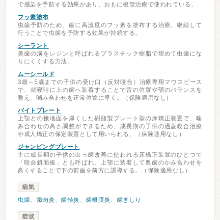
で感染を予防する効果があり、おもに根管治療で使われている。
フッ素塗布
虫歯予防のため、歯に高濃度のフッ素を塗布する治療。継続して
行うことで虫歯を予防する効果が持続する。
シーラント
奥歯の溝をレジンと呼ばれるプラスチック樹脂で埋めて虫歯にな
りにくくする方法。
ムーシールド
3歳～5歳までの子供の受け口（反対咬合）治療専用マウスピース
で、就寝時に上の歯へ装着することで舌の位置や顎のバランスを
整え、噛み合わせを正常位置に導く。（保険適用なし）
バイトプレート
上顎との接地面を厚くした樹脂製プレート型の床矯正装置で、噛
み合わせの高さ調整ができるため、成長期の子供の過蓋咬合治療
や成人矯正の保定装置として用いられる。（保険適用なし）
ジャンピングプレート
主に成長期の子供の出っ歯改善に使われる床矯正装置のひとつで
「咬合斜面板」とも呼ばれ、上顎に装着して奥歯のかみ合わせを
高くすることで下の前歯を前方に誘導する。（保険適用なし）
病気
虫歯
、
歯肉炎
、
歯髄炎
、
歯根膜炎
、
歯ぎしり
症状