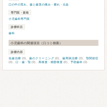
口の中の荒れ
、
歯と歯茎の痛み・腫れ・出血
専門医・資格
小児歯科専門医
診療科目
歯科
小児歯科の関連項目（口コミ検索）
診療内容
虫歯治療
(0)、
歯のクリーニング
(0)、
歯周病治療
(0)、
顎関節症
(0)、
口・歯・顎
(0)、
再検査・精密検査
(0)、
予防歯科
(0)