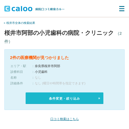
« 桜井市全体の検索結果
桜井市阿部の小児歯科の病院・クリニック
（2
件）
2件の医療機関が見つかりました
エリア・駅
奈良県桜井市阿部
診療科目
小児歯科
名称
なし
詳細条件
なし (曜日や時間帯を指定できます)
条件変更・絞り込み
口コミ検索はこちら