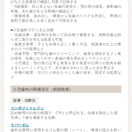
びなどを直接目で確認し写真で記録する
・X線撮影：目に見えない虫歯の発見や、顎の骨の成長、過剰歯の
有無、永久歯の生える時期の確認など
・唾液検査、染め出し：唾液から虫歯のリスクを判定し、専用の
薬剤で磨き残しを赤く染めて可視化する
■小児歯科で行う主な治療
・虫歯治療：感染部分を削って詰め物で修復する、初期虫歯は削
らずに進行を抑える処置も可能
・歯磨き指導：子ども自身が正しく磨く方法、保護者の仕上げ磨
きのコツの指導など
・虫歯予防：専門的な歯のクリーニング、歯質を強化するフッ素
の塗布、虫歯になりやすい奥歯の溝を埋めるシーラントなど
・小児矯正：顎の骨の正常な発育を促す装置や口周りの筋肉を鍛
えるトレーニングなどで、永久歯がきれいに並ぶ土台を整える
・外傷の処置：欠けたり折れたりした歯の保全、固定する処置な
ど
小児歯科の関連項目（病院検索）
診療・治療法
コンポジットレジン
詰め物用の白色の樹脂で、CRとも呼ばれる。虫歯を除去した後、
充填して歯を修復する治療。
ラバーダム
歯科治療時に使用するゴム製の膜（シート）。唾液の流入を防い