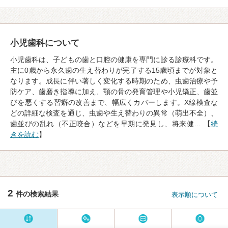
小児歯科について
小児歯科は、子どもの歯と口腔の健康を専門に診る診療科です。
主に0歳から永久歯の生え替わりが完了する15歳頃までが対象と
なります。成長に伴い著しく変化する時期のため、虫歯治療や予
防ケア、歯磨き指導に加え、顎の骨の発育管理や小児矯正、歯並
びを悪くする習癖の改善まで、幅広くカバーします。X線検査な
どの詳細な検査を通じ、虫歯や生え替わりの異常（萌出不全）、
歯並びの乱れ（不正咬合）などを早期に発見し、将来健… 【
続
きを読む
】
2
件の検索結果
表示順について