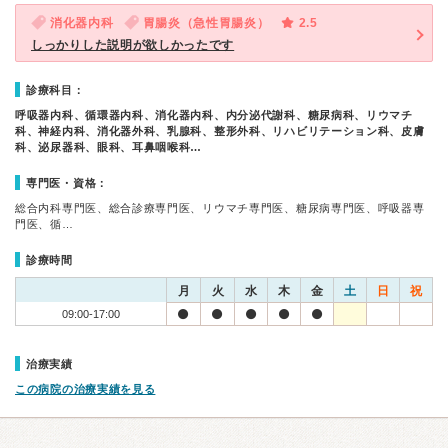
消化器内科
胃腸炎（急性胃腸炎）
2.5
しっかりした説明が欲しかったです
診療科目：
呼吸器内科、循環器内科、消化器内科、内分泌代謝科、糖尿病科、リウマチ
科、神経内科、消化器外科、乳腺科、整形外科、リハビリテーション科、皮膚
科、泌尿器科、眼科、耳鼻咽喉科…
専門医・資格：
総合内科専門医、総合診療専門医、リウマチ専門医、糖尿病専門医、呼吸器専
門医、循…
診療時間
月
火
水
木
金
土
日
祝
09:00-17:00
治療実績
この病院の治療実績を見る