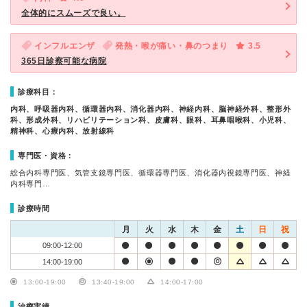
全体的にスムーズで良い。
インフルエンザ
発熱・喉が痛い・鼻のつまり
3.5
365日診察可能な病院
診療科目：
内科、呼吸器内科、循環器内科、消化器内科、神経内科、脳神経外科、整形外
科、形成外科、リハビリテーション科、皮膚科、眼科、耳鼻咽喉科、小児科、
精神科、心療内科、放射線科
専門医・資格：
総合内科専門医、気管支鏡専門医、循環器専門医、消化器内視鏡専門医、神経
内科専門…
診療時間
月
火
水
木
金
土
日
祝
09:00-12:00
14:00-19:00
13:00-19:00
13:40-19:00
14:00-17:00
治療実績