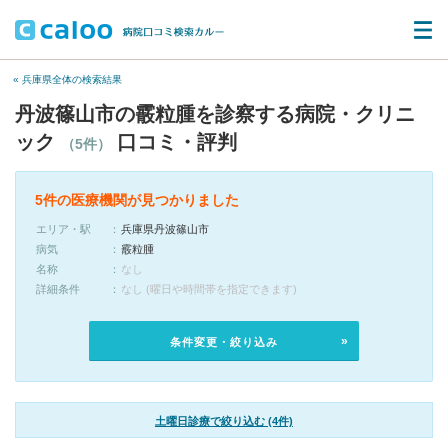
« 兵庫県全体の検索結果
丹波篠山市の霰粒腫を診察する病院・クリニ
ック
口コミ・評判
（5件）
5件の医療機関が見つかりました
エリア・駅
兵庫県丹波篠山市
病気
霰粒腫
名称
なし
詳細条件
なし (曜日や時間帯を指定できます)
条件変更・絞り込み
土曜日診療で絞り込む (4件)