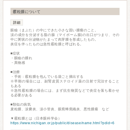
霰粒腫について
詳細
眼瞼（まぶた）の中にできた小さな固い腫瘤のこと。
涙の成分を分泌する脂の腺（マイボーム腺)の出口がつまり、その
中に粥状の分泌物がたまって肉芽腫を形成したもの。
炎症を伴ったものは急性霰粒腫と呼ばれる。
■症状
・眼瞼の腫れ
・異物感
■治療
・手術：霰粒腫を包んでいる袋ごと摘出する
※早期の場合には、副腎皮質ステロイド薬の注射で完治すること
もある
※急性霰粒腫の場合には、まず抗生物質などで炎症を落ち着かせ
る必要がある
■類似の病気
麦粒腫、涙嚢炎、涙小管炎、眼窩蜂窩織炎、悪性腫瘍 など
▼霰粒腫とは（日本眼科学会）
https://www.nichigan.or.jp/public/disease/name.html?pdid=6