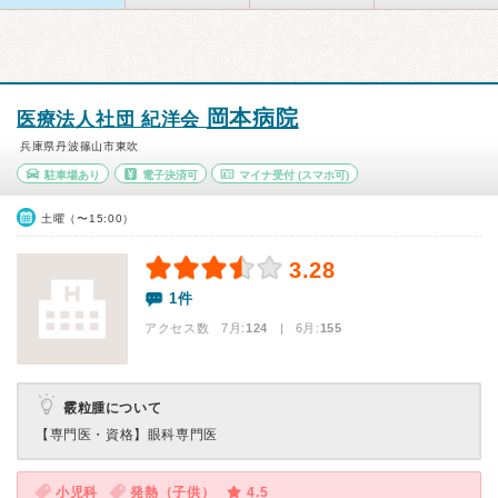
岡本病院
医療法人社団 紀洋会
兵庫県丹波篠山市東吹
駐車場あり
電子決済可
マイナ受付
(スマホ可)
土曜（〜15:00）
3.28
1件
アクセス数 7月:
124
| 6月:
155
霰粒腫について
【専門医・資格】
眼科専門医
小児科
発熱（子供）
4.5