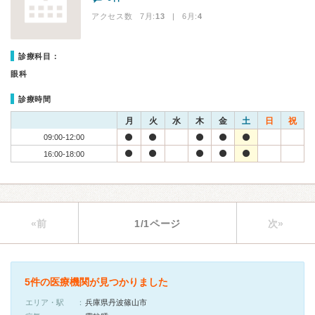
アクセス数 7月:
13
| 6月:
4
診療科目：
眼科
診療時間
月
火
水
木
金
土
日
祝
09:00-12:00
16:00-18:00
«前
1/1ページ
次»
5件の医療機関が見つかりました
エリア・駅
兵庫県丹波篠山市