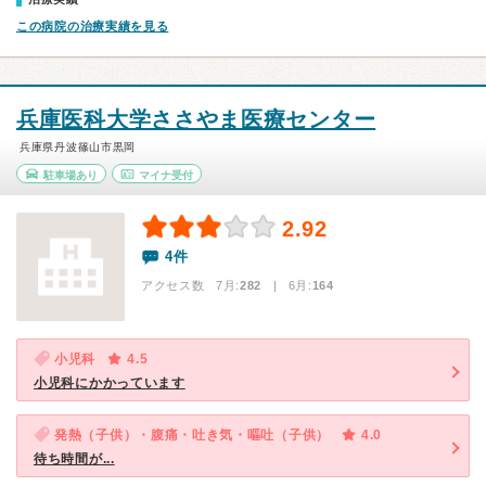
この病院の治療実績を見る
兵庫医科大学ささやま医療センター
兵庫県丹波篠山市黒岡
駐車場あり
マイナ受付
2.92
4件
アクセス数 7月:
282
| 6月:
164
小児科
4.5
小児科にかかっています
発熱（子供）・腹痛・吐き気・嘔吐（子供）
4.0
待ち時間が...