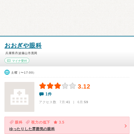
おおぎや眼科
兵庫県丹波篠山市黒岡
マイナ受付
土曜（〜17:00）
3.12
1件
アクセス数 7月:
41
| 6月:
59
眼科
視力の低下
3.5
ゆったりした雰囲気の眼科