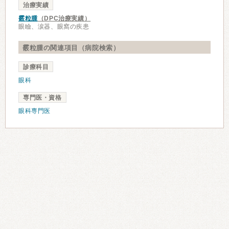
治療実績
霰粒腫
（DPC治療実績）
眼瞼、涙器、眼窩の疾患
霰粒腫の関連項目（病院検索）
診療科目
眼科
専門医・資格
眼科専門医