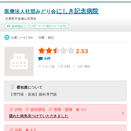
にしき記念病院
医療法人社団みどり会
兵庫県丹波篠山市西谷
駐車場あり
マイナ受付
(スマホ可)
土曜（〜17:00）・日曜・祝日
2.53
6件
アクセス数 7月:
531
| 6月:
564
霰粒腫について
【専門医・資格】
眼科専門医
内科
急性膵炎
胃痛・腹痛
4.5
隠れた病気見つけていただきました
内科
4.0