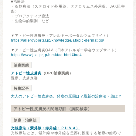
■治療法
・薬物療法（ステロイド外用薬、タクロリムス外用薬、JAK阻害
薬）
・プロアクティブ療法
・生物学的製剤 など
▼アトピー性皮膚炎（アレルギーポータルウェブサイト）
https://allergyportal.jp/knowledge/atopic-dermatitis/
▼アトピー性皮膚炎Q&A（日本アレルギー学会ウェブサイト）
https://www.jsa-pr.jp/html/faq.html#faq4
治療実績
アトピー性皮膚炎
（DPC治療実績）
湿疹、皮膚炎群
特集記事
大人のアトピー性皮膚炎。発症の原因は？最新の治療法・薬は？
アトピー性皮膚炎の関連項目（病院検索）
診療・治療法
光線療法（紫外線・赤外線・ＰＵＶＡ）
光線療法とは、紫外線や赤外線を患部に照射する治療の総称で、