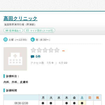
髙田クリニック
滋賀県野洲市行畑（野洲駅）
駐車場あり
マイナ受付
(スマホ可)
土曜（〜12:00）
朝（8:30〜）
－
0件
アクセス数 7月:
9
| 6月:
22
診療科目：
内科、外科、皮膚科
診療時間
月
火
水
木
金
土
日
祝
08:30-12:00