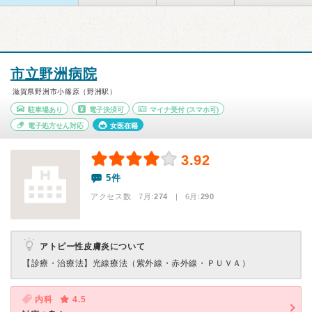
市立野洲病院
滋賀県野洲市小篠原（野洲駅）
駐車場あり
電子決済可
マイナ受付
(スマホ可)
電子処方せん対応
女医在籍
3.92
5件
アクセス数 7月:
274
| 6月:
290
アトピー性皮膚炎について
【診療・治療法】
光線療法（紫外線・赤外線・ＰＵＶＡ）
内科
4.5