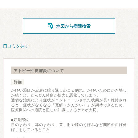
地図から病院検索
口コミを探す
アトピー性皮膚炎について
詳細
かゆい湿疹が皮膚に繰り返し起こる病気。かゆいためにかき壊し
が続くと、どんどん発疹が拡大し悪化してしまう。
適切な治療により症状がコントロールされた状態が長く維持され
ると、症状がなくなる「寛解（かんかい）」が期待できるため、
医療機関への通院と正しい知識によるケアが大切。
■好発部位
目のまわり、耳のまわり、首、肘や膝のくぼみなど関節の曲げ伸
ばしをしているところ