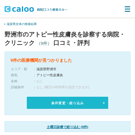
« 滋賀県全体の検索結果
野洲市のアトピー性皮膚炎を診察する病院・
クリニック
口コミ・評判
（9件）
9件の医療機関が見つかりました
エリア・駅
滋賀県野洲市
病気
アトピー性皮膚炎
名称
なし
詳細条件
なし (曜日や時間帯を指定できます)
条件変更・絞り込み
土曜日診療で絞り込む (8件)