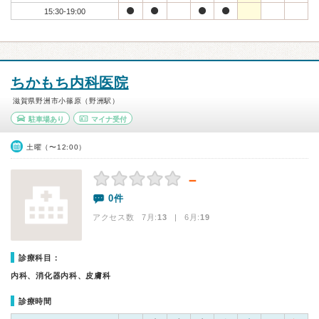
15:30-19:00
ちかもち内科医院
滋賀県野洲市小篠原（野洲駅）
駐車場あり
マイナ受付
土曜（〜12:00）
－
0件
アクセス数 7月:
13
| 6月:
19
診療科目：
内科、消化器内科、皮膚科
診療時間