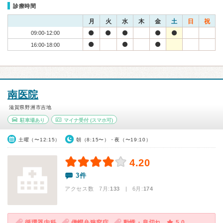
診療時間
月
火
水
木
金
土
日
祝
09:00-12:00
16:00-18:00
南医院
滋賀県野洲市吉地
駐車場あり
マイナ受付
(スマホ可)
土曜（〜12:15）
朝（8:15〜）・夜（〜19:10）
4.20
3件
アクセス数 7月:
133
| 6月:
174
循環器内科
僧帽弁狭窄症
動悸・息切れ
5.0