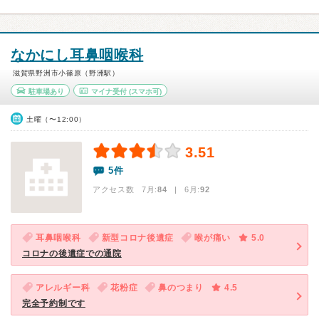
なかにし耳鼻咽喉科
滋賀県野洲市小篠原（野洲駅）
駐車場あり
マイナ受付
(スマホ可)
土曜（〜12:00）
3.51
5件
アクセス数 7月:
84
| 6月:
92
耳鼻咽喉科
新型コロナ後遺症
喉が痛い
5.0
コロナの後遺症での通院
アレルギー科
花粉症
鼻のつまり
4.5
完全予約制です