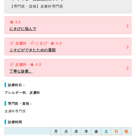
【専門医・資格】
皮膚科専門医
4.5
にきびに悩んで
皮膚科
にきび
4.0
ニキビができたための通院
皮膚科
4.0
丁寧な診察。
診療科目：
アレルギー科、皮膚科
専門医・資格：
皮膚科専門医
診療時間
月
火
水
木
金
土
日
祝