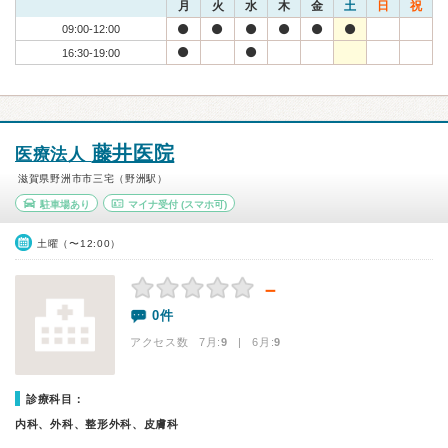
月
火
水
木
金
土
日
祝
09:00-12:00
16:30-19:00
藤井医院
医療法人
滋賀県野洲市市三宅（野洲駅）
駐車場あり
マイナ受付
(スマホ可)
土曜（〜12:00）
－
0件
アクセス数 7月:
9
| 6月:
9
診療科目：
内科、外科、整形外科、皮膚科