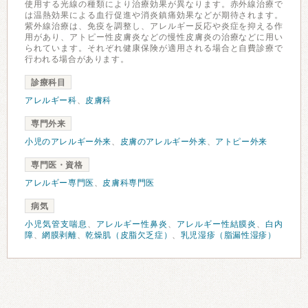
使用する光線の種類により治療効果が異なります。赤外線治療で
は温熱効果による血行促進や消炎鎮痛効果などが期待されます。
紫外線治療は、免疫を調整し、アレルギー反応や炎症を抑える作
用があり、アトピー性皮膚炎などの慢性皮膚炎の治療などに用い
られています。それぞれ健康保険が適用される場合と自費診療で
行われる場合があります。
診療科目
アレルギー科
、
皮膚科
専門外来
小児のアレルギー外来
、
皮膚のアレルギー外来
、
アトピー外来
専門医・資格
アレルギー専門医
、
皮膚科専門医
病気
小児気管支喘息
、
アレルギー性鼻炎
、
アレルギー性結膜炎
、
白内
障
、
網膜剥離
、
乾燥肌（皮脂欠乏症）
、
乳児湿疹（脂漏性湿疹）