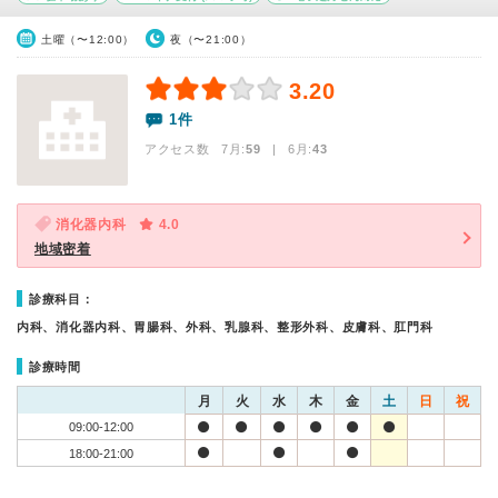
土曜（〜12:00）
夜（〜21:00）
3.20
1件
アクセス数 7月:
59
| 6月:
43
消化器内科
4.0
地域密着
診療科目：
内科、消化器内科、胃腸科、外科、乳腺科、整形外科、皮膚科、肛門科
診療時間
月
火
水
木
金
土
日
祝
09:00-12:00
18:00-21:00