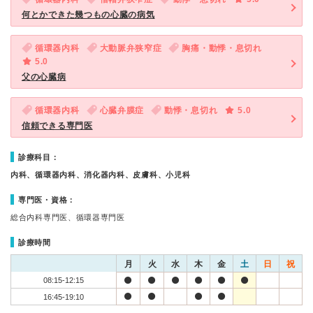
何とかできた幾つもの心臓の病気
循環器内科
大動脈弁狭窄症
胸痛・動悸・息切れ
5.0
父の心臓病
循環器内科
心臓弁膜症
動悸・息切れ
5.0
信頼できる専門医
診療科目：
内科、循環器内科、消化器内科、皮膚科、小児科
専門医・資格：
総合内科専門医、循環器専門医
診療時間
月
火
水
木
金
土
日
祝
08:15-12:15
16:45-19:10