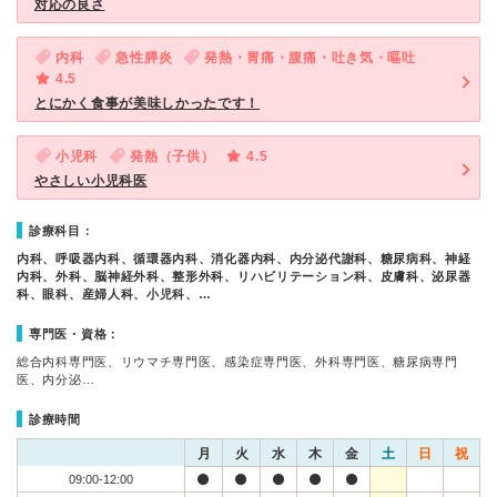
対応の良さ
内科
急性膵炎
発熱・胃痛・腹痛・吐き気・嘔吐
4.5
とにかく食事が美味しかったです！
小児科
発熱（子供）
4.5
やさしい小児科医
診療科目：
内科、呼吸器内科、循環器内科、消化器内科、内分泌代謝科、糖尿病科、神経
内科、外科、脳神経外科、整形外科、リハビリテーション科、皮膚科、泌尿器
科、眼科、産婦人科、小児科、…
専門医・資格：
総合内科専門医、リウマチ専門医、感染症専門医、外科専門医、糖尿病専門
医、内分泌…
診療時間
月
火
水
木
金
土
日
祝
09:00-12:00