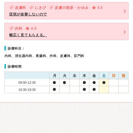
皮膚科
にきび
皮膚の発疹・かゆみ
4.5
症状が改善しないので
内科
4.0
幅広く見てもらえる。
診療科目：
内科、消化器内科、胃腸科、外科、皮膚科、肛門科
診療時間
月
火
水
木
金
土
日
祝
09:00-12:30
16:30-19:30