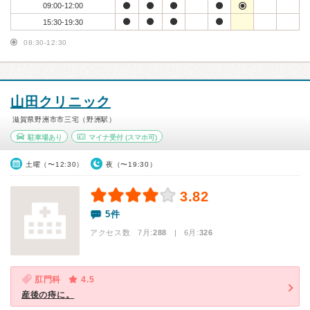
09:00-12:00
15:30-19:30
08:30-12:30
山田クリニック
滋賀県野洲市市三宅（野洲駅）
駐車場あり
マイナ受付
(スマホ可)
土曜（〜12:30）
夜（〜19:30）
3.82
5件
アクセス数 7月:
288
| 6月:
326
肛門科
4.5
産後の痔に。