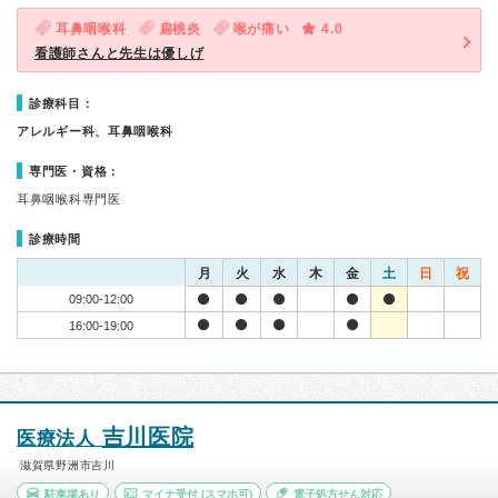
耳鼻咽喉科
扁桃炎
喉が痛い
4.0
看護師さんと先生は優しげ
診療科目：
アレルギー科、耳鼻咽喉科
専門医・資格：
耳鼻咽喉科専門医
診療時間
月
火
水
木
金
土
日
祝
09:00-12:00
16:00-19:00
吉川医院
医療法人
滋賀県野洲市吉川
駐車場あり
マイナ受付
(スマホ可)
電子処方せん対応