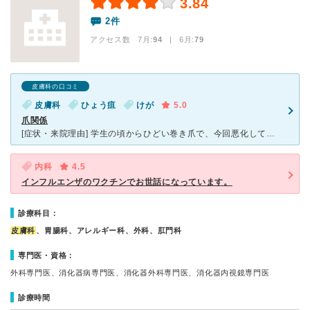
3.84
2件
アクセス数 7月:
94
| 6月:
79
皮膚科の口コミ
皮膚科
ひょう疽
けが
5.0
爪関係
[症状・来院理由] 学生の頃からひどい巻き爪で、今回悪化して皮膚を突き破ってしまったので行きました。膿が溜まり、靴を履いて歩くのも辛い状況で親指が黒ずんでいました。 [医師の診断・治療法] 巻き
内科
4.5
インフルエンザのワクチンでお世話になっています。
診療科目：
皮膚科
、胃腸科、アレルギー科、外科、肛門科
専門医・資格：
外科専門医、消化器病専門医、消化器外科専門医、消化器内視鏡専門医
診療時間