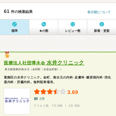
61
件の検索結果
表示順について
標準
★の数
レビュー数
新着・更新
水井クリニック
医療法人社団博水会
東京都葛飾区南水元（金町駅（京成金町駅））
葛飾区の水井クリニック。金町、南水元の内科･皮膚科･糖尿病内科･消化
器内科・肝臓内科。無料駐車場有。
3.69
2件
アクセス数 7月:
318
| 6月:
333