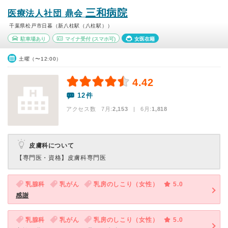
三和病院
医療法人社団 鼎会
千葉県松戸市日暮（新八柱駅（八柱駅））
駐車場あり
マイナ受付
(スマホ可)
女医在籍
土曜（〜12:00）
4.42
12件
アクセス数 7月:
2,153
| 6月:
1,818
皮膚科について
【専門医・資格】
皮膚科専門医
乳腺科
乳がん
乳房のしこり（女性）
5.0
感謝
乳腺科
乳がん
乳房のしこり（女性）
5.0