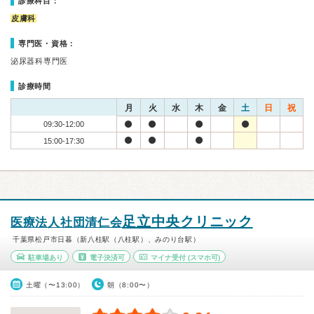
診療科目：
皮膚科
専門医・資格：
泌尿器科専門医
診療時間
月
火
水
木
金
土
日
祝
09:30-12:00
15:00-17:30
足立中央クリニック
医療法人社団清仁会
千葉県松戸市日暮（新八柱駅（八柱駅）、みのり台駅）
駐車場あり
電子決済可
マイナ受付
(スマホ可)
土曜（〜13:00）
朝（8:00〜）