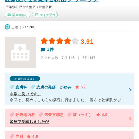
千葉県松戸市常盤平（常盤平駅）
駐車場あり
マイナ受付
土曜（〜11:30）
3.91
3件
アクセス数 7月:
148
| 6月:
147
皮膚科の口コミ
皮膚科
皮膚の発疹・かゆみ
5.0
非常に良いです。
今回は、初めてこちらの病院に行きました。 当方は乾燥肌がひどく全身に広がった為に初診でいきましたが、こちらの先生が凄く私の話を聞いてくれます、乾燥肌で行ったつもりがかくれ喘息も発見しました、ビックリ
呼吸器内科
気管支喘息
咳（セキ）
4.0
緊急で受診しましたが
内科
4.0