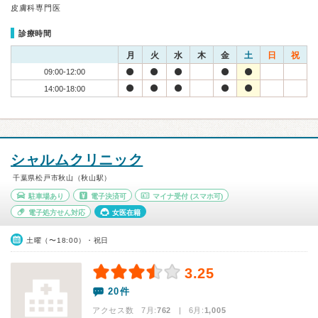
皮膚科専門医
診療時間
月
火
水
木
金
土
日
祝
09:00-12:00
14:00-18:00
シャルムクリニック
千葉県松戸市秋山（秋山駅）
駐車場あり
電子決済可
マイナ受付
(スマホ可)
電子処方せん対応
女医在籍
土曜（〜18:00）・祝日
3.25
20件
アクセス数 7月:
762
| 6月:
1,005