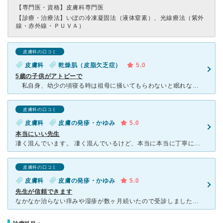
【専門医・資格】
皮膚科専門医
【診療・治療法】
いぼの冷凍凝固法（液体窒素）、光線療法（紫外
線・赤外線・ＰＵＶＡ）
皮膚科の口コミ
皮膚科
乾燥肌（皮脂欠乏症）
5.0
5歳の子供がアトピーで
私自身、幼少の頃寝る時は祖母に掻いてもらわないと眠れない子供でした。それが、どういうわけか、自分の子供も同じで、寝る時だけではなく食事中でも車に乗っている時でも痒い痒いと騒いでいる状況でした。 私
皮膚科の口コミ
皮膚科
皮膚の発疹・かゆみ
5.0
本当にいい先生
凄く混んでいます。 凄く混んでいるけど、本当に本当に丁寧に診察し、沢山話も聞いて本当の原因を探り、突き止めてくれます。 混んでいるのが納得。ここまで見てくれるなら、全然待てます。 どこに行っても
皮膚科の口コミ
皮膚科
皮膚の発疹・かゆみ
5.0
先生が信頼できます
なかなか治らない痒みや湿疹が数ヶ月続いたので受診しました。 とても混むし待ち時間も長いのですが、先生の診察がとても丁寧でわかりやすく信頼できるので待ち時間も気になりません。 受付して一度帰っても携