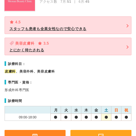
アクセス数 7月:
51
| 6月:
45
4.5
スタッフも患者も全員女性なので安心できる
美容皮膚科
3.5
とにかく待たされる
診療科目：
皮膚科
、美容外科、美容皮膚科
専門医・資格：
形成外科専門医
診療時間
月
火
水
木
金
土
日
祝
09:00-18:00