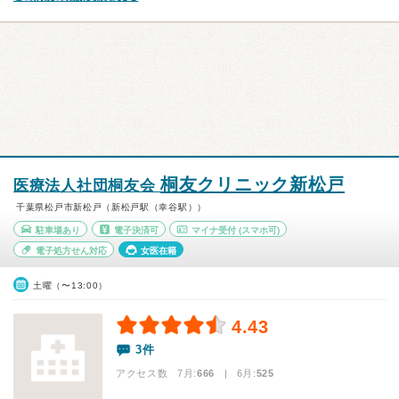
桐友クリニック新松戸
医療法人社団桐友会
千葉県松戸市新松戸（新松戸駅（幸谷駅））
駐車場あり
電子決済可
マイナ受付
(スマホ可)
電子処方せん対応
女医在籍
土曜（〜13:00）
4.43
3件
アクセス数 7月:
666
| 6月:
525