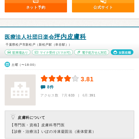
ネット予約
公式サイト
坪内皮膚科
医療法人社団日楽会
千葉県松戸市新松戸（新松戸駅（幸谷駅））
駐車場あり
マイナ受付
(スマホ可)
電子処方せん対応
女医在籍
土曜（〜18:00）
3.81
8件
アクセス数 7月:
633
| 6月:
391
皮膚科について
【専門医・資格】
皮膚科専門医
【診療・治療法】
いぼの冷凍凝固法（液体窒素）