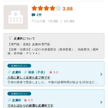
3.88
2件
アクセス数 7月:
431
| 6月:
316
皮膚科について
【専門医・資格】
皮膚科専門医
【診療・治療法】
いぼの冷凍凝固法（液体窒素）、光線療法（紫外
線・赤外線・ＰＵＶＡ）
皮膚科の口コミ
皮膚科
発疹（子供）
5.0
八柱に新しく出来た皮フ科です
子供の発疹で受診しました。 午後の診察時間が始まる10分ほど前に来院したのですが、受付を済ませるとすぐに名前を呼ばれ、診察をして下さいました。 先生はとても穏和で、こちらの話をきちんと聞いて下さり
皮膚科の口コミ
皮膚科
4.5
できたばかりの綺麗な皮膚科です