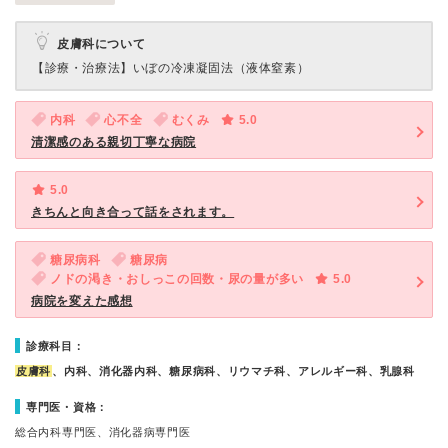
皮膚科について
【診療・治療法】
いぼの冷凍凝固法（液体窒素）
内科
心不全
むくみ
5.0
清潔感のある親切丁寧な病院
5.0
きちんと向き合って話をされます。
糖尿病科
糖尿病
ノドの渇き・おしっこの回数・尿の量が多い
5.0
病院を変えた感想
診療科目：
皮膚科
、内科、消化器内科、糖尿病科、リウマチ科、アレルギー科、乳腺科
専門医・資格：
総合内科専門医、消化器病専門医