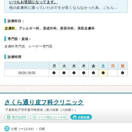
いつもお世話になってます。
他の皮膚科に通っていたのですが良くならなかった為、こちらの皮膚科に変えました。 胸のあたりに湿疹があり、薬を処方してもらっています。 こちらの薬を塗るようになってから、ぶつぶつが少なくなりました。
診療科目：
皮膚科
、アレルギー科、形成外科、美容外科、美容皮膚科
専門医・資格：
皮膚科専門医、レーザー専門医
診療時間
月
火
水
木
金
土
日
祝
09:00-18:00
さくら通り皮フ科クリニック
千葉県松戸市常盤平陣屋前（新八柱駅（八柱駅））
電子決済可
マイナ受付
(スマホ可)
女医在籍
土曜（〜12:30）・日曜