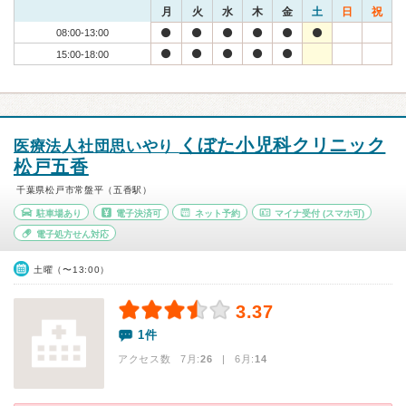
月
火
水
木
金
土
日
祝
08:00-13:00
15:00-18:00
くぼた小児科クリニック
医療法人社団思いやり
松戸五香
千葉県松戸市常盤平（五香駅）
駐車場あり
電子決済可
ネット予約
マイナ受付
(スマホ可)
電子処方せん対応
土曜（〜13:00）
3.37
1件
アクセス数 7月:
26
| 6月:
14