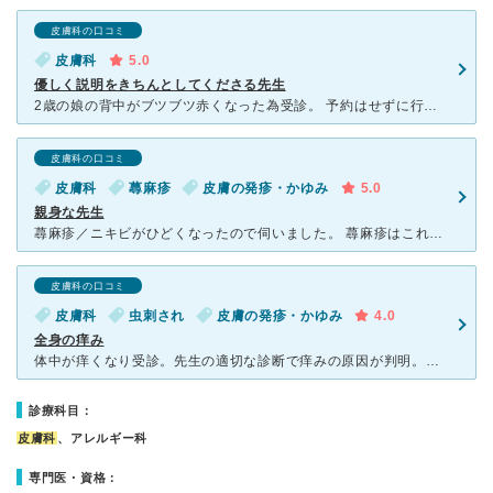
皮膚科の口コミ
皮膚科
5.0
優しく説明をきちんとしてくださる先生
2歳の娘の背中がブツブツ赤くなった為受診。 予約はせずに行きましたが、そんなに混んでなく 広い院内にテレビがついていて、本もたくさんあり 待ち時間も苦ではありませんでした。 先生は女性
皮膚科の口コミ
皮膚科
蕁麻疹
皮膚の発疹・かゆみ
5.0
親身な先生
蕁麻疹／ニキビがひどくなったので伺いました。 蕁麻疹はこれまでも他院にて薬の処方をしていただいていたのですが、引っ越しで新たに処方していただける病院を探してお伺いしました。 蕁麻疹だと以前の病
皮膚科の口コミ
皮膚科
虫刺され
皮膚の発疹・かゆみ
4.0
全身の痒み
体中が痒くなり受診。先生の適切な診断で痒みの原因が判明。他の病院では原因不明で塗り薬のみの処方でした。 ここできちんと治せて良かったです。 完全予約制です。 午前に行く場合は朝一で予約した方
診療科目：
皮膚科
、アレルギー科
専門医・資格：