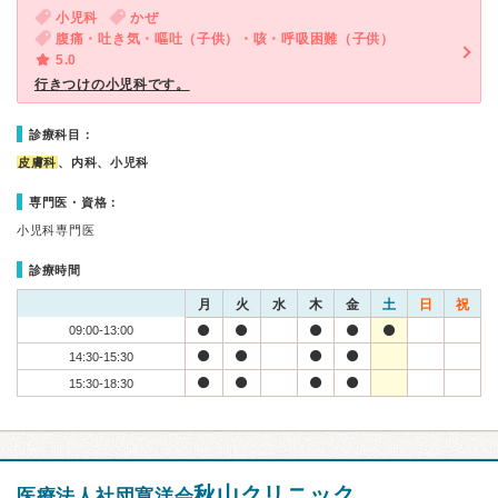
小児科
かぜ
腹痛・吐き気・嘔吐（子供）・咳・呼吸困難（子供）
5.0
行きつけの小児科です。
診療科目：
皮膚科
、内科、小児科
専門医・資格：
小児科専門医
診療時間
月
火
水
木
金
土
日
祝
09:00-13:00
14:30-15:30
15:30-18:30
秋山クリニック
医療法人社団寛洋会