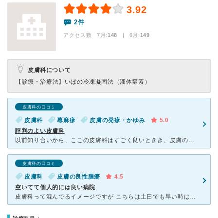
3.92
2件
アクセス数 7月:
148
| 6月:
149
皮膚科について
【診療・治療法】
いぼの冷凍凝固法（液体窒素）
皮膚科の口コミ
皮膚科
蕁麻疹
皮膚の発疹・かゆみ
5.0
評判のよい皮膚科
以前知り合いから、ここの皮膚科はすごく良いときき、皮膚のトラブルがあったとき利用しています。 気さくな先生が症状を見て、引き出しからこの薬ね、と見せて丁寧に説明してくれます。 聞いた通り、
皮膚科の口コミ
皮膚科
皮膚の良性腫瘍
4.5
空いてて個人的には良い病院
皮膚科って混んでるイメージですが こちらは土日でも早い時は5分で診察が受けれます。 並んだ時でも30分〜40分です。 受付の方は若めの方で、診察室内はベテランの感じの良い看護師さんです。