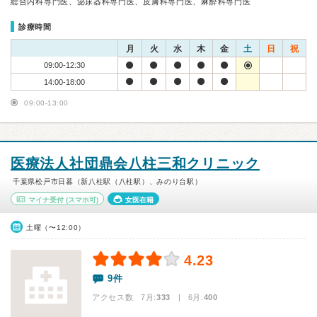
総合内科専門医、泌尿器科専門医、皮膚科専門医、麻酔科専門医
診療時間
月
火
水
木
金
土
日
祝
09:00-12:30
14:00-18:00
09:00-13:00
医療法人社団鼎会八柱三和クリニック
千葉県松戸市日暮（新八柱駅（八柱駅）、みのり台駅）
マイナ受付
(スマホ可)
女医在籍
土曜（〜12:00）
4.23
9件
アクセス数 7月:
333
| 6月:
400