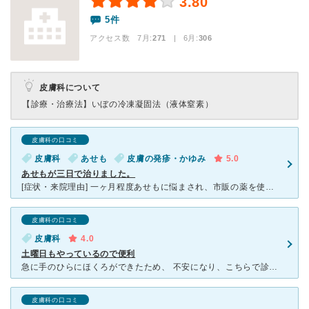
3.80
5件
アクセス数 7月:
271
| 6月:
306
皮膚科について
【診療・治療法】
いぼの冷凍凝固法（液体窒素）
皮膚科の口コミ
皮膚科
あせも
皮膚の発疹・かゆみ
5.0
あせもが三日で治りました。
[症状・来院理由] 一ヶ月程度あせもに悩まされ、市販の薬を使うも全く効果がなく、こちらの病院を訪ねました。 [医師の診断・治療法] 待ち合いを通され、問診と触診のち、あせもの薬を塗ってもらい
皮膚科の口コミ
皮膚科
4.0
土曜日もやっているので便利
急に手のひらにほくろができたため、 不安になり、こちらで診てもらいました。 結論から言うと、おすすめです。 親身になってくれる良いお医者さんです。 平日に病院に行く時間がなかなか取れず
皮膚科の口コミ