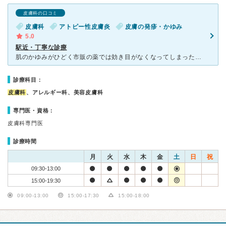
皮膚科の口コミ
皮膚科
アトピー性皮膚炎
皮膚の発疹・かゆみ
5.0
駅近・丁寧な診療
肌のかゆみがひどく市販の薬では効き目がなくなってしまったので通院することにしました。 金曜日でしたが、初診だったので事前に予約をしないで直接病院に向かいましたが、５時を過ぎていたこともあってか待ち時
診療科目：
皮膚科
、アレルギー科、美容皮膚科
専門医・資格：
皮膚科専門医
診療時間
月
火
水
木
金
土
日
祝
09:30-13:00
15:00-19:30
09:00-13:00
15:00-17:30
15:00-18:00