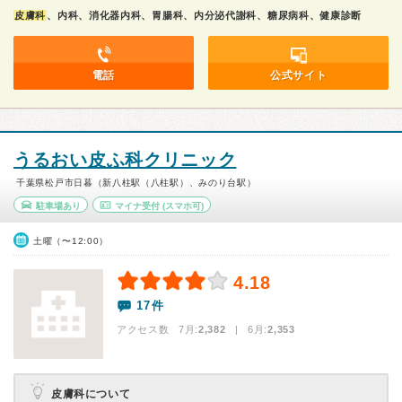
皮膚科
、内科、消化器内科、胃腸科、内分泌代謝科、糖尿病科、健康診断
電話
公式サイト
うるおい皮ふ科クリニック
千葉県松戸市日暮（新八柱駅（八柱駅）、みのり台駅）
駐車場あり
マイナ受付
(スマホ可)
土曜（〜12:00）
4.18
17件
アクセス数 7月:
2,382
| 6月:
2,353
皮膚科について