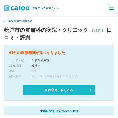
« 千葉県全体の検索結果
松戸市の皮膚科の病院・クリニック
口
（61件）
コミ・評判
61件の医療機関が見つかりました
エリア・駅
千葉県松戸市
診療科目
皮膚科
名称
なし
詳細条件
なし (曜日や時間帯を指定できます)
条件変更・絞り込み
土曜日診療で絞り込む (54件)