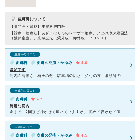
皮膚科について
【専門医・資格】
皮膚科専門医
【診療・治療法】
あざ・ほくろのレーザー治療、いぼの冷凍凝固法
（液体窒素）、光線療法（紫外線・赤外線・ＰＵＶＡ）
皮膚科の口コミ
皮膚科
皮膚の発疹・かゆみ
5.0
満足です
院内の清潔さ 椅子の数 駐車場の広さ 受付の方 看護師の方 そして先生の対応 全てにおいて満足です。 混んでいても そんなに待つことなく スムーズに診察して頂けます。 予約も出来るので ありがたい
皮膚科の口コミ
皮膚科
4.5
綺麗な院内
今までに2回ほど行かせて頂いていますが、 初めて行かせて頂いたときに 院内の綺麗さに驚きました。 また皮膚についても時間は短くても丁寧に診察してくれている印象でした。 待ち時間については予約の
皮膚科の口コミ
皮膚科
皮膚の発疹・かゆみ
4.5