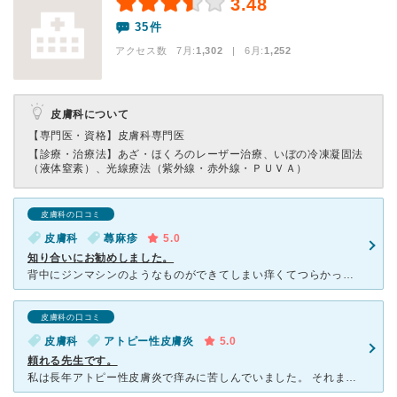
3.48
35件
アクセス数 7月:
1,302
| 6月:
1,252
皮膚科について
【専門医・資格】
皮膚科専門医
【診療・治療法】
あざ・ほくろのレーザー治療、いぼの冷凍凝固法
（液体窒素）、光線療法（紫外線・赤外線・ＰＵＶＡ）
皮膚科の口コミ
皮膚科
蕁麻疹
5.0
知り合いにお勧めしました。
背中にジンマシンのようなものができてしまい痒くてつらかったので検索してこちらのクリニックに初めて来てみました。人気がある病院なので混んでおりましたが 院長先生の対応が患者さんに全くストレスを感じさせな
皮膚科の口コミ
皮膚科
アトピー性皮膚炎
5.0
頼れる先生です。
私は長年アトピー性皮膚炎で痒みに苦しんでいました。 それまで近所の皮膚科に行ってもなかなか治らなかったのですが、こちらは先生がしっかり見てくださりその都度薬の説明をしてくれました。こちらに通っていた