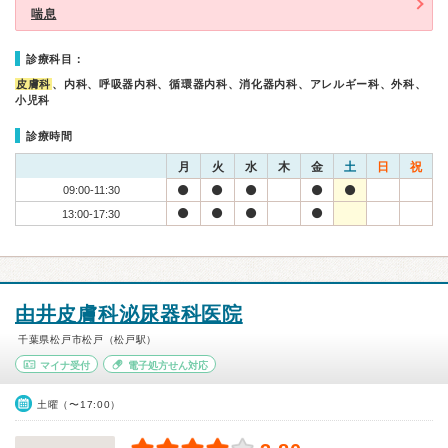
喘息
診療科目：
皮膚科
、内科、呼吸器内科、循環器内科、消化器内科、アレルギー科、外科、
小児科
診療時間
月
火
水
木
金
土
日
祝
09:00-11:30
13:00-17:30
由井皮膚科泌尿器科医院
千葉県松戸市松戸（松戸駅）
マイナ受付
電子処方せん対応
土曜（〜17:00）