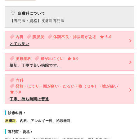
皮膚科について
【専門医・資格】
皮膚科専門医
内科
膀胱炎
体調不良・排尿痛がある
5.0
とても良い
泌尿器科
尿が出にくい
5.0
親切、丁寧で良い病院です。
内科
発熱・ほてり・頭が痛い・だるい・咳（セキ）・喉が痛い
5.0
丁寧、待ち時間は普通
診療科目：
皮膚科
、内科、アレルギー科、泌尿器科
専門医・資格：