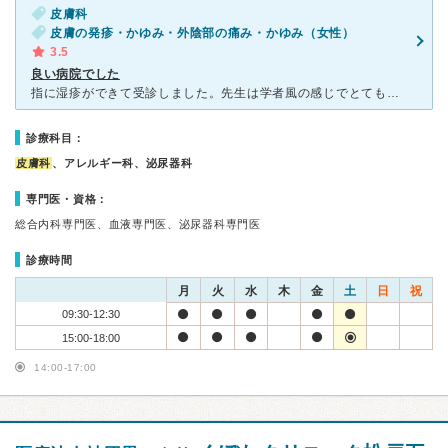
皮膚科
皮膚の発疹・かゆみ・外陰部の痛み・かゆみ（女性）
3.5
良い病院でした
指に湿疹ができて受診しました。先生は学者風の感じでとても親切でしたしわかりやすかったです。薬の副作用なのかかゆみがでたときも的確に治して頂きとても助かりました。看護師さんも優しく親切でした。予約制にな
診療科目：
皮膚科
、アレルギー科、泌尿器科
専門医・資格：
総合内科専門医、血液専門医、泌尿器科専門医
診療時間
月
火
水
木
金
土
日
祝
09:30-12:30
15:00-18:00
14:00-17:00