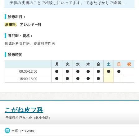
子供の皮膚のことで相談しにいってます。 できたばかりで綺麗です。 絵本があるので子供と行く時は待ってる間に ぐずらないでいてくれます。 予約はできませんが待ち時間が発生するときは受付の方に
診療科目：
皮膚科
、アレルギー科
専門医・資格：
形成外科専門医、皮膚科専門医
診療時間
月
火
水
木
金
土
日
祝
09:30-12:30
15:00-18:00
こがね皮フ科
千葉県松戸市小金（北小金駅）
土曜（〜12:00）