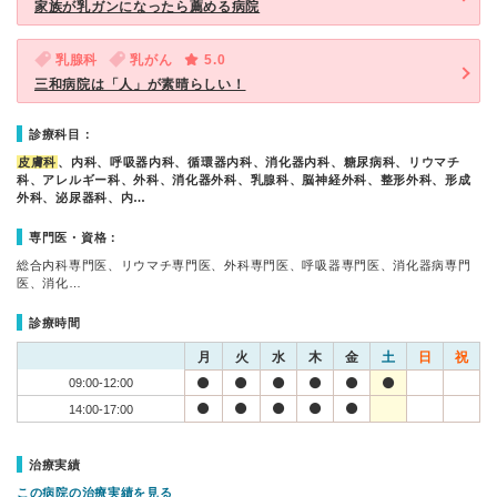
家族が乳ガンになったら薦める病院
乳腺科
乳がん
5.0
三和病院は「人」が素晴らしい！
診療科目：
皮膚科
、内科、呼吸器内科、循環器内科、消化器内科、糖尿病科、リウマチ
科、アレルギー科、外科、消化器外科、乳腺科、脳神経外科、整形外科、形成
外科、泌尿器科、内…
専門医・資格：
総合内科専門医、リウマチ専門医、外科専門医、呼吸器専門医、消化器病専門
医、消化…
診療時間
月
火
水
木
金
土
日
祝
09:00-12:00
14:00-17:00
治療実績
この病院の治療実績を見る