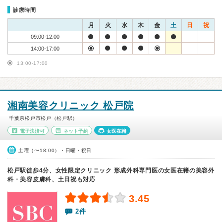
診療時間
月
火
水
木
金
土
日
祝
09:00-12:00
14:00-17:00
13:00-17:00
湘南美容クリニック 松戸院
千葉県松戸市松戸（松戸駅）
電子決済可
ネット予約
女医在籍
土曜（〜18:00）・日曜・祝日
松戸駅徒歩4分、女性限定クリニック 形成外科専門医の女医在籍の美容外
科・美容皮膚科、土日祝も対応
3.45
2件