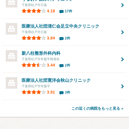
千葉県松戸市日暮
4.18
17件
医療法人社団清仁会
足立中央クリニック
千葉県松戸市日暮
3.84
2件
新八柱整形外科内科
千葉県松戸市常盤平陣屋前
3.44
2件
医療法人社団寛洋会
秋山クリニック
千葉県松戸市常盤平
3.91
3件
この近くの病院をもっと見る »