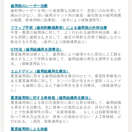
歯周病のレーザー治療
歯科用レーザーを用いた低侵襲な治療法で、患部にのみ作用して
痛みが少ない。深い歯周ポケット内の歯垢・歯石除去や歯周病菌
の殺菌、再発抑制に効果的。（条件により保険適用可）
フラップ手術（歯肉剥離掻爬術）による歯周病の外科治療
中度～重度の歯周病に対して、よく行われる歯周外科治療。歯ぐ
きを切開し歯根をむき出して、歯石や病変を目視で確認しながら
除去する小手術。（条件により保険適用あり）
GTR法（歯周組織再生誘導法）
重度歯周病治療として、歯周病により破壊された部分に人工膜を
挿入することで空間を確保して、歯周組織の再生を誘導する治療
法。（保険適用あり）
エムドゲイン（歯周組織再生療法）
重度歯周病に対する歯周組織再生療法のひとつ。垂直性骨吸収の
ある重度歯周病に対して、タンパク質が含まれた薬剤（エムドゲ
イン）を歯根に流し込んで歯の再生を促す治療法。（保険適用な
し）
重度歯周病に対する骨移植（歯周組織再生療法）
重度歯周病による骨の欠損部分に新たな骨を移植して、歯周組織
を再生する治療法。主に身体への負担はあるが、自分の骨を使う
ことで生体親和性が高い「自家骨移植」、もしくは自家骨移植と
比べて再生力は劣るが、身体への負担が少ない「人工骨移植」が
行われる。（原則、保険適用あり）
重度歯周病による抜歯