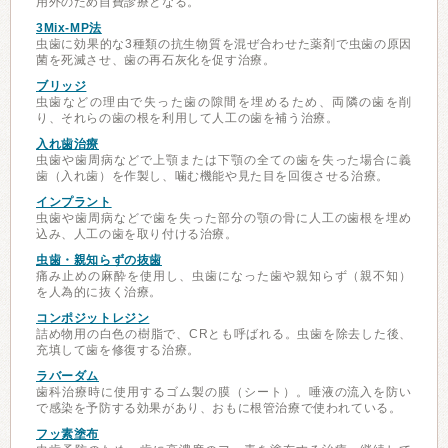
用外のため自費診療となる。
3Mix-MP法
虫歯に効果的な3種類の抗生物質を混ぜ合わせた薬剤で虫歯の原因
菌を死滅させ、歯の再石灰化を促す治療。
ブリッジ
虫歯などの理由で失った歯の隙間を埋めるため、両隣の歯を削
り、それらの歯の根を利用して人工の歯を補う治療。
入れ歯治療
虫歯や歯周病などで上顎または下顎の全ての歯を失った場合に義
歯（入れ歯）を作製し、噛む機能や見た目を回復させる治療。
インプラント
虫歯や歯周病などで歯を失った部分の顎の骨に人工の歯根を埋め
込み、人工の歯を取り付ける治療。
虫歯・親知らずの抜歯
痛み止めの麻酔を使用し、虫歯になった歯や親知らず（親不知）
を人為的に抜く治療。
コンポジットレジン
詰め物用の白色の樹脂で、CRとも呼ばれる。虫歯を除去した後、
充填して歯を修復する治療。
ラバーダム
歯科治療時に使用するゴム製の膜（シート）。唾液の流入を防い
で感染を予防する効果があり、おもに根管治療で使われている。
フッ素塗布