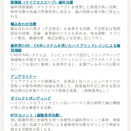
顕微鏡（マイクロスコープ）歯科治療
歯科用顕微鏡（マイクロスコープ）を使用した精度の高い治療。
根管治療や虫歯の早期発見に役立ち、歯の削除を最小限に抑えら
れる。
噛み合わせ治療
噛み合わせの悪さ（不正咬合）を改善する治療。不正咬合は顎関
節症や頭痛、虫歯・歯周病のリスクを高める。咬合調整、スプリ
ント療法、補綴治療、矯正治療などを症状に応じて行う。
歯科用CAD・CAMシステムを用いたハイブリッドレジンによる歯
冠補綴
CAD/CAMシステムは、コンピューターで設計しミリングマシンで
補綴物を作製する方法。ハイブリッドレジン（プラスチックとセ
ラミックを混ぜた素材）を使用すると、金属アレルギーの心配が
ない。
アソアライナー
クリアアライナーの後継品で、従来品と比べコンピューターでの
型取りや製作時間の短縮を実現した、軽度歯列不正に対する部分
矯正用の日本製マウスピース型矯正装置。（保険適用なし）
ダイレクトボンディング
ハイブリッドセラミックという白いペースト状の材料で歯の機能
や見た目を修復する治療。
MTAセメント（歯髄保存治療）
強い殺菌作用と封鎖性を持つ水硬性の歯科用セメント素材。神経
に及ぶ深い虫歯でもMTAによる歯髄保存治療を行うことで神経を
残せる可能性が高くなる。