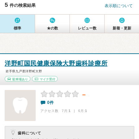
5
件の検索結果
表示順について
標準
★の数
レビュー数
新着・更新
洋野町国民健康保険大野歯科診療所
岩手県九戸郡洋野町大野
駐車場あり
マイナ受付
－
0件
アクセス数 7月:
1
| 6月:
1
歯科について