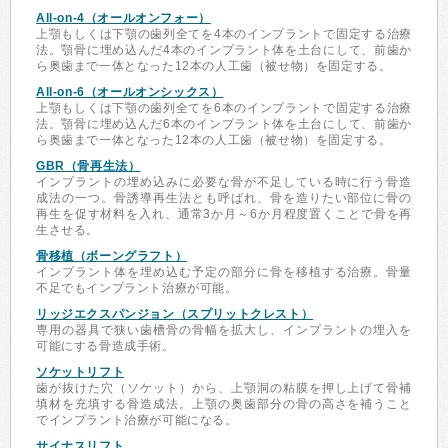
All-on-4（オールオンフォー）
上顎もしくは下顎の歯列全てを4本のインプラントで固定する治療
法。顎骨に埋め込んだ4本のインプラント体を土台にして、前歯か
ら奥歯まで一体となった12本の人工歯（被せ物）を固定する。
All-on-6（オールオンシックス）
上顎もしくは下顎の歯列全てを6本のインプラントで固定する治療
法。顎骨に埋め込んだ6本のインプラント体を土台にして、前歯か
ら奥歯まで一体となった12本の人工歯（被せ物）を固定する。
GBR（骨再生法）
インプラントの埋め込みに必要な骨が不足している時に行う骨造
成法の一つ。骨誘導再生法とも呼ばれ、骨を造りたい部位に骨の
再生を促す材料を入れ、通常3か月～6か月程度置くことで骨を再
生させる。
骨移植（ボーングラフト）
インプラント体を埋め込む予定の部分に骨を移植する治療。骨量
不足でもインプラント治療が可能。
リッジエクスパンジョン（スプリットクレスト）
専用の器具で狭い歯槽骨の骨幅を拡大し、インプラントの埋入を
可能にする骨造成手術。
ソケットリフト
歯が抜けた穴（ソケット）から、上顎洞の粘膜を押し上げて骨補
填材を充填する骨造成法。上顎の奥歯部分の骨の高さを補うこと
でインプラント治療が可能になる。
サイナスリフト