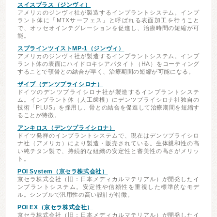
スイスプラス（ジンヴィ）
アメリカのジンヴィ社が製造するインプラントシステム。インプ
ラント体に「MTXサーフェス」と呼ばれる表面加工を行うこと
で、オッセオインテグレーションを促進し、治療時間の短縮が可
能。
スプラインツイストMP-1（ジンヴィ）
アメリカのジンヴィ社が製造するインプラントシステム。インプ
ラント体の表面にハイドロキシアパタイト（HA）をコーティング
することで顎骨との結合が早く、治療期間の短縮が可能になる。
ザイブ（デンツプライシロナ）
ドイツのデンツプライシロナ社が製造するインプラントシステ
ム。インプラント体（人工歯根）にデンツプライシロナ社独自の
技術「PLUS」を採用し、骨との結合を促進して治療期間を短縮す
ることが特徴。
アンキロス（デンツプライシロナ）
ドイツ発祥のインプラントシステムで、現在はデンツプライシロ
ナ社（アメリカ）により製造・販売されている。生体親和性の高
い純チタン製で、持続的な組織の安定性と審美性の高さがメリッ
ト。
POI System（京セラ株式会社）
京セラ株式会社（旧：日本メディカルマテリアル）が開発したイ
ンプラントシステム。安定性や信頼性を重視した標準的なモデ
ル。シンプルで汎用性の高い設計が特徴。
POI EX（京セラ株式会社）
京セラ株式会社（旧：日本メディカルマテリアル）が開発したイ