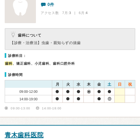
0件
アクセス数 7月:
3
| 6月:
4
歯科について
【診療・治療法】
虫歯・親知らずの抜歯
診療科目：
歯科
、矯正歯科、小児歯科、歯科口腔外科
診療時間
月
火
水
木
金
土
日
祝
09:00-12:00
14:00-19:00
09:00-13:00
14:00-18:00
青木歯科医院