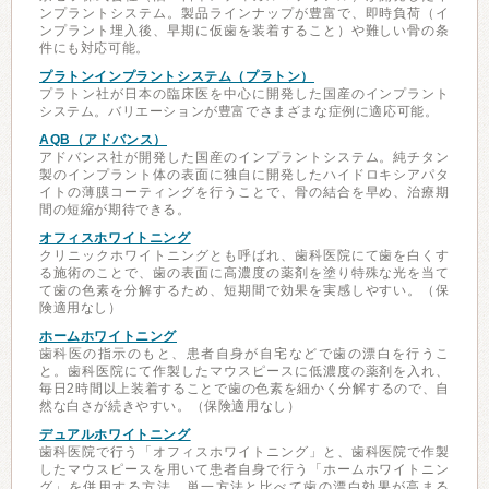
ンプラントシステム。製品ラインナップが豊富で、即時負荷（イ
ンプラント埋入後、早期に仮歯を装着すること）や難しい骨の条
件にも対応可能。
プラトンインプラントシステム（プラトン）
プラトン社が日本の臨床医を中心に開発した国産のインプラント
システム。バリエーションが豊富でさまざまな症例に適応可能。
AQB（アドバンス）
アドバンス社が開発した国産のインプラントシステム。純チタン
製のインプラント体の表面に独自に開発したハイドロキシアパタ
イトの薄膜コーティングを行うことで、骨の結合を早め、治療期
間の短縮が期待できる。
オフィスホワイトニング
クリニックホワイトニングとも呼ばれ、歯科医院にて歯を白くす
る施術のことで、歯の表面に高濃度の薬剤を塗り特殊な光を当て
て歯の色素を分解するため、短期間で効果を実感しやすい。（保
険適用なし）
ホームホワイトニング
歯科医の指示のもと、患者自身が自宅などで歯の漂白を行うこ
と。歯科医院にて作製したマウスピースに低濃度の薬剤を入れ、
毎日2時間以上装着することで歯の色素を細かく分解するので、自
然な白さが続きやすい。（保険適用なし）
デュアルホワイトニング
歯科医院で行う「オフィスホワイトニング」と、歯科医院で作製
したマウスピースを用いて患者自身で行う「ホームホワイトニン
グ」を併用する方法。単一方法と比べて歯の漂白効果が高まる