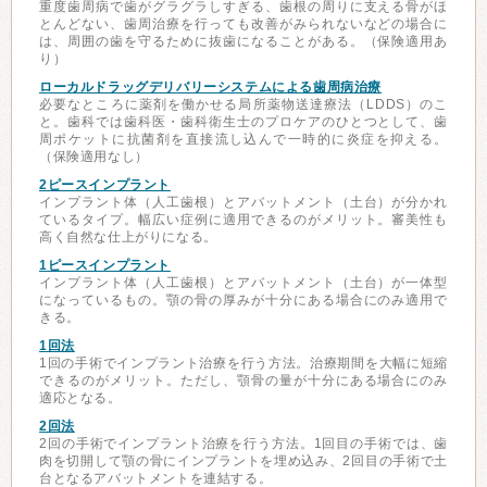
重度歯周病で歯がグラグラしすぎる、歯根の周りに支える骨がほ
とんどない、歯周治療を行っても改善がみられないなどの場合に
は、周囲の歯を守るために抜歯になることがある。（保険適用あ
り）
ローカルドラッグデリバリーシステムによる歯周病治療
必要なところに薬剤を働かせる局所薬物送達療法（LDDS）のこ
と。歯科では歯科医・歯科衛生士のプロケアのひとつとして、歯
周ポケットに抗菌剤を直接流し込んで一時的に炎症を抑える。
（保険適用なし）
2ピースインプラント
インプラント体（人工歯根）とアバットメント（土台）が分かれ
ているタイプ。幅広い症例に適用できるのがメリット。審美性も
高く自然な仕上がりになる。
1ピースインプラント
インプラント体（人工歯根）とアバットメント（土台）が一体型
になっているもの。顎の骨の厚みが十分にある場合にのみ適用で
きる。
1回法
1回の手術でインプラント治療を行う方法。治療期間を大幅に短縮
できるのがメリット。ただし、顎骨の量が十分にある場合にのみ
適応となる。
2回法
2回の手術でインプラント治療を行う方法。1回目の手術では、歯
肉を切開して顎の骨にインプラントを埋め込み、2回目の手術で土
台となるアバットメントを連結する。