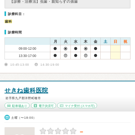
【診療・治療法】
虫歯・親知らずの抜歯
診療科目：
歯科
診療時間
月
火
水
木
金
土
日
祝
09:00-12:00
13:30-17:00
10:45-13:00
14:30-19:00
せきね歯科医院
岩手県九戸郡洋野町種市
駐車場あり
電子決済可
マイナ受付
(スマホ可)
土曜（〜18:00）
－