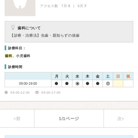
アクセス数 7月:
3
| 6月:
7
歯科について
【診療・治療法】
虫歯・親知らずの抜歯
診療科目：
歯科
、小児歯科
診療時間
月
火
水
木
金
土
日
祝
09:00-19:00
09:00-12:30
09:00-17:00
«前
1/1ページ
次»