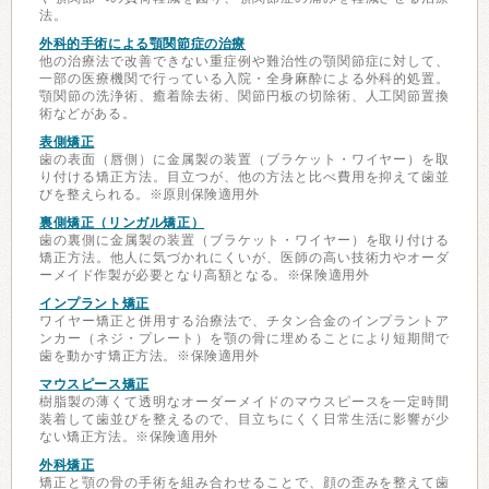
法。
外科的手術による顎関節症の治療
他の治療法で改善できない重症例や難治性の顎関節症に対して、
一部の医療機関で行っている入院・全身麻酔による外科的処置。
顎関節の洗浄術、癒着除去術、関節円板の切除術、人工関節置換
術などがある。
表側矯正
歯の表面（唇側）に金属製の装置（ブラケット・ワイヤー）を取
り付ける矯正方法。目立つが、他の方法と比べ費用を抑えて歯並
びを整えられる。※原則保険適用外
裏側矯正（リンガル矯正）
歯の裏側に金属製の装置（ブラケット・ワイヤー）を取り付ける
矯正方法。他人に気づかれにくいが、医師の高い技術力やオーダ
ーメイド作製が必要となり高額となる。※保険適用外
インプラント矯正
ワイヤー矯正と併用する治療法で、チタン合金のインプラントア
ンカー（ネジ・プレート）を顎の骨に埋めることにより短期間で
歯を動かす矯正方法。※保険適用外
マウスピース矯正
樹脂製の薄くて透明なオーダーメイドのマウスピースを一定時間
装着して歯並びを整えるので、目立ちにくく日常生活に影響が少
ない矯正方法。※保険適用外
外科矯正
矯正と顎の骨の手術を組み合わせることで、顔の歪みを整えて歯