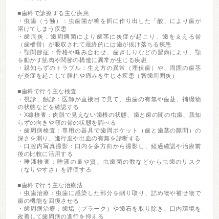
■歯科で診療する主な疾患
・虫歯（う蝕）：虫歯菌が糖を餌に作り出した「酸」により歯が
溶けてしまう疾患
・歯周炎：歯周病菌により歯茎に炎症が起こり、歯を支える骨
（歯槽骨）が吸収されて最終的には歯が抜け落ちる疾患
・顎関節症：骨格や噛み合わせ、歯ぎしりなどの習癖により、顎
を動かす筋肉や関節の構造に異常が生じる疾患
・親知らずのトラブル：生え方の異常（埋伏歯）や、周囲の歯茎
が炎症を起こして腫れや痛みを生じる疾患（智歯周囲炎）
■歯科で行う主な検査
・視診、触診：医師が直接目で見て、虫歯の有無や歯茎、補綴物
の状態などを確認する
・X線検査：肉眼で見えない歯根の状態、歯と歯の間の虫歯、親知
らずの向きや顎の骨の状態を調べる
・歯周病検査：専用の器具で歯周ポケット（歯と歯茎の隙間）の
深さを測り、進行度や出血の有無を診断する
・口腔内写真撮影：口内を多方向から撮影し、経過確認や治療前
後の比較に活用する
・唾液検査：唾液の量や質、虫歯菌の数などから虫歯のリスク
（なりやすさ）を評価する
■歯科で行う主な治療法
・虫歯治療：虫歯に感染した部分を削り取り、詰め物や被せ物で
歯の機能を回復させる
・歯周病治療：歯垢（プラーク）や歯石を取り除き、口内環境を
改善して歯周病の進行を抑える