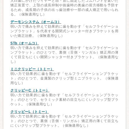
大臼歯にかけたワイヤーと頭・首に固定したゴムバンドを繋いだ
矯正装置で、上顎の成長抑制や抜歯時の奥歯の前方移動を予防す
るため、成長期の子供の出っ歯治療や一部の成人矯正で用いられ
る。（保険適用なし）
デーモンシステム（オームコ）
弱い力で痛みを抑えて効果的に歯を動かす「セルフライゲーショ
ンブラケット」を代表する開閉式シャッター付きブラケットを用
いた矯正治療。（保険適用なし）
STb（オームコ）
弱い力で痛みを抑えて効果的に歯を動かす「セルフライゲーショ
ンブラケット」のひとつで、裏側（舌側・リンガル）矯正用の薄
くて目立ちにくい開閉シャッター付きブラケット。（保険適用な
し）
ミニクリッピー（トミー）
弱い力で効果的に歯を動かす「セルフライゲーションブラケッ
ト」のひとつで、金属製のクリップ型ミニブラケット。（保険適
用なし）
クリッピーC（トミー）
弱い力で効果的に歯を動かす「セルフライゲーションブラケッ
ト」のひとつで、セラミック素材の目立ちにくいクリップ型ブラ
ケット。（保険適用なし）
クリッピーL（トミー）
弱い力で効果的に歯を動かす「セルフライゲーションブラケッ
ト」のひとつで、裏側（舌側・リンガル）矯正用の薄くて目立ち
にくいクリップ型ブラケット。（保険適用なし）