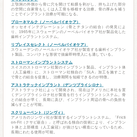
上顎洞の外側から骨に穴を開けて粘膜を剥がし、持ち上げた部分
の空間に自家骨もしくは人工骨を移植する治療。骨の厚みを補う
ことでインプラント治療が可能になる。
ブローネマルク（ノーベルバイオケア）
オッセオインテグレーション（骨とチタンの結合）の発見によ
り、1965年にスウェーデンのノーベルバイオケア社が製品化した
歯科インプラントシステム。
リプレイスセレクト（ノーベルバイオケア）
スウェーデンのノーベルバイオケア社が製造する歯科インプラン
ト製品。コンパクトな形状で抜歯即時埋入にも適している。
ストローマンインプラントシステム
スイスのストローマン社製のインプラント製品。インプラント体
（人工歯根）に、ストローマン社独自の「SLA」加工を施すこと
で骨との結合を促進し、治療期間を短縮できるのが特徴。
アストラテックインプラント（デンツプライシロナ）
アストラテック社によって開発され、現在はアメリカに本社を置
くデンツプライシロナ社が製造を行うインプラントシステム。骨
との結合が早く、長期に及び、インプラント周辺の骨への負担を
減らすことが可能。
スクリューベント（ジンヴィ）
アメリカのジンヴィ社が製造するインプラントシステム。「Fricti
on-Fit（クサビ嵌合）」と呼ばれる独自の技術により、インプラン
ト体と上部構造（人工歯冠）が抜けない構造になっているため、
長期にわたる使用が可能。