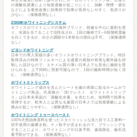
厚生労働省に初めて認可されたホームホワイトニング材。主成分
の過酸化尿素により知覚過敏が起こりにくく、加齢・喫煙・遺伝
などによる着色改善に効果的で効果が長持ちしやすく、色戻りが
少ない。（保険適用なし）
ZOOM!ホワイトニングシステム
オフィスホワイトニングの海外ブランド。前歯を中心に薬剤を塗
り、光源を当てることで活性化され、1回の施術で3～6段階程度歯
を白くできるが、白さの調節や1本単位の漂白は不可。（保険適用
なし）
ビヨンドホワイトニング
日本での導入実績の多いオフィスホワイトニングブランド。特許
取得済みの特殊フィルターによる過度の発熱や有害な紫外線を抑
制した設計なので、エナメル質の薄い日本人でも安全に施術を受
けられる。上下同時に照射可能なので、1回の施術時間が短く済
む。（保険適用なし）
ホワイトストリップス
ホワイトニング成分を含んだシートを歯の表面に貼るホームホワ
イトニング商品。代表格の「3Dクレスト ホワイトストリップ
ス」は日本未承認の「過酸化水素」を含むため、短時間で効果を
発揮するが、欧米人とは異なる歯質の日本人では知覚過敏による
痛みが起こりやすい。（保険適用なし）
ホワイトニング トゥースペースト
100%天然由来原料を使ったスタイリッシュな見た目で人工香料一
切不使用の歯磨き粉。ナノ粒子が含まれるので、ブラッシングを
することにより、ホワイトニングや口臭予防、歯垢除去、歯石沈
着予防ができる。（保険適用なし）