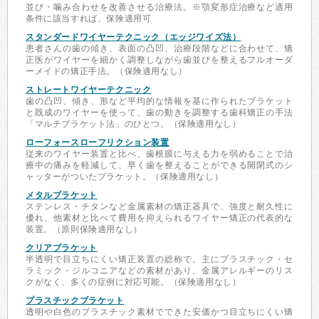
並び・噛み合わせを改善させる治療法。※顎変形症治療など適用
条件に該当すれば、保険適用可
スタンダードワイヤーテクニック（エッジワイズ法）
患者さんの歯の傾き、表面の凸凹、治療段階などに合わせて、矯
正医がワイヤーを細かく調整しながら歯並びを整えるフルオーダ
ーメイドの矯正手法。（保険適用なし）
ストレートワイヤーテクニック
歯の凸凹、傾き、形など平均的な情報を基に作られたブラケット
と既成のワイヤーを使って、歯の動きを調整する歯科矯正の手法
「マルチブラケット法」のひとつ。（保険適用なし）
ローフォースローフリクション装置
従来のワイヤー装置と比べ、歯根膜に与える力を弱めることで治
療中の痛みを軽減して、早く歯を整えることができる開閉式のシ
ャッターがついたブラケット。（保険適用なし）
メタルブラケット
ステンレス・チタンなど金属素材の矯正器具で、強度と耐久性に
優れ、他素材と比べて費用を抑えられるワイヤー矯正の代表的な
装置。（原則保険適用なし）
クリアブラケット
半透明で目立ちにくい矯正装置の総称で、主にプラスチック・セ
ラミック・ジルコニアなどの素材があり、金属アレルギーのリス
クがなく、多くの症例に対応可能。（保険適用なし）
プラスチックブラケット
透明や白色のプラスチック素材でできた安価かつ目立ちにくい矯