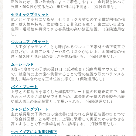
正装置だが、濃い飲食物によって着色しやすく、金属製と比べて
強度・耐久性が劣るため、重症例には不向き。（保険適用なし）
セラミックブラケット
他と比べて高額になるが、セラミック素材なので金属製同様の強
度・耐久性を持ち、飲食物による着色にも強く、歯に近い自然な
色調・透明性を再現できる審美性の高い矯正装置。（保険適用な
し）
ジルコニアブラケット
「人工ダイヤモンド」とも呼ばれるジルコニア素材の矯正装置で
高額だが、金属アレルギーや変色リスクがない上、金属同等の強
度・耐久性と見た目の美しさを兼ね備える。（保険適用なし）
ムーシールド
3歳～5歳までの子供の受け口（反対咬合）治療専用マウスピース
で、就寝時に上の歯へ装着することで舌の位置や顎のバランスを
整え、噛み合わせを正常位置に導く。（保険適用なし）
バイトプレート
上顎との接地面を厚くした樹脂製プレート型の床矯正装置で、噛
み合わせの高さ調整ができるため、成長期の子供の過蓋咬合治療
や成人矯正の保定装置として用いられる。（保険適用なし）
ジャンピングプレート
主に成長期の子供の出っ歯改善に使われる床矯正装置のひとつで
「咬合斜面板」とも呼ばれ、上顎に装着して奥歯のかみ合わせを
高くすることで下の前歯を前方に誘導する。（保険適用なし）
ヘッドギアによる歯列矯正