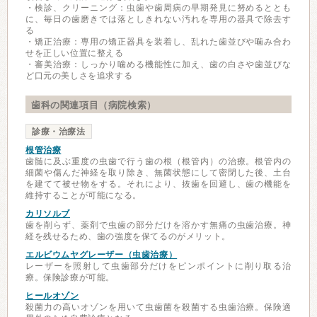
・検診、クリーニング：虫歯や歯周病の早期発見に努めるととも
に、毎日の歯磨きでは落としきれない汚れを専用の器具で除去す
る
・矯正治療：専用の矯正器具を装着し、乱れた歯並びや噛み合わ
せを正しい位置に整える
・審美治療：しっかり噛める機能性に加え、歯の白さや歯並びな
ど口元の美しさを追求する
歯科の関連項目（病院検索）
診療・治療法
根管治療
歯髄に及ぶ重度の虫歯で行う歯の根（根管内）の治療。根管内の
細菌や傷んだ神経を取り除き、無菌状態にして密閉した後、土台
を建てて被せ物をする。それにより、抜歯を回避し、歯の機能を
維持することが可能になる。
カリソルブ
歯を削らず、薬剤で虫歯の部分だけを溶かす無痛の虫歯治療。神
経を残せるため、歯の強度を保てるのがメリット。
エルビウムヤグレーザー（虫歯治療）
レーザーを照射して虫歯部分だけをピンポイントに削り取る治
療。保険診療が可能。
ヒールオゾン
殺菌力の高いオゾンを用いて虫歯菌を殺菌する虫歯治療。保険適