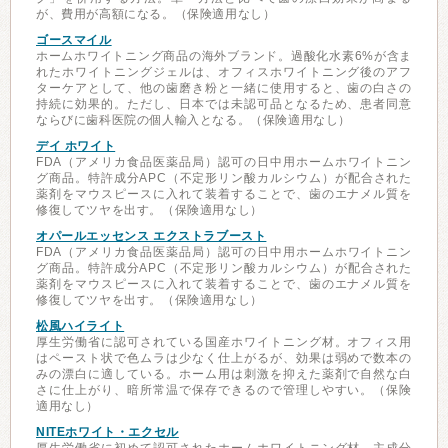
が、費用が高額になる。（保険適用なし）
ゴースマイル
ホームホワイトニング商品の海外ブランド。過酸化水素6%が含ま
れたホワイトニングジェルは、オフィスホワイトニング後のアフ
ターケアとして、他の歯磨き粉と一緒に使用すると、歯の白さの
持続に効果的。ただし、日本では未認可品となるため、患者同意
ならびに歯科医院の個人輸入となる。（保険適用なし）
デイ ホワイト
FDA（アメリカ食品医薬品局）認可の日中用ホームホワイトニン
グ商品。特許成分APC（不定形リン酸カルシウム）が配合された
薬剤をマウスピースに入れて装着することで、歯のエナメル質を
修復してツヤを出す。（保険適用なし）
オパールエッセンス エクストラブースト
FDA（アメリカ食品医薬品局）認可の日中用ホームホワイトニン
グ商品。特許成分APC（不定形リン酸カルシウム）が配合された
薬剤をマウスピースに入れて装着することで、歯のエナメル質を
修復してツヤを出す。（保険適用なし）
松風ハイライト
厚生労働省に認可されている国産ホワイトニング材。オフィス用
はペースト状で色ムラは少なく仕上がるが、効果は弱めで数本の
みの漂白に適している。ホーム用は刺激を抑えた薬剤で自然な白
さに仕上がり、暗所常温で保存できるので管理しやすい。（保険
適用なし）
NITEホワイト・エクセル