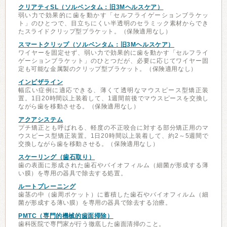
クリアティSL（ソルベンタム：旧3Mヘルスケア）
弱い力で効果的に歯を動かす「セルフライゲーションブラケッ
ト」のひとつで、目立ちにくい半透明のセラミック素材からでき
たスライドクリップ型ブラケット。（保険適用なし）
スマートクリップ（ソルベンタム：旧3Mヘルスケア）
ワイヤーを固定せず、弱い力で効果的に歯を動かす「セルフライ
ゲーションブラケット」のひとつだが、必要に応じてワイヤー固
定も可能な金属製のクリップ型ブラケット。（保険適用なし）
インビザライン
幅広い症例に適応できる、薄くて透明なマウスピース型矯正装
置。1日20時間以上装着して、1週間前後でマウスピースを交換し
ながら歯を移動させる。（保険適用なし）
アクアシステム
プチ矯正とも呼ばれる、軽度の不正咬合に対する部分矯正用のマ
ウスピース型矯正装置。1日20時間以上装着して、約2～5週間で
交換しながら歯を移動させる。（保険適用なし）
スケーリング（歯石取り）
歯の表面に形成された歯石やバイオフィルム（細菌が形成する薄
い膜）を専用の器具で除去する処置。
ルートプレーニング
歯茎の中（歯周ポケット）に蓄積した歯石やバイオフィルム（細
菌が形成する薄い膜）を専用の器具で除去する治療。
PMTC（専門的機械的歯面掃除）
歯科医院で専門家が行う徹底した歯面清掃のこと。