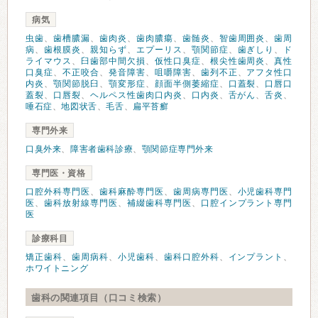
病気
虫歯
、
歯槽膿漏
、
歯肉炎
、
歯肉膿瘍
、
歯髄炎
、
智歯周囲炎
、
歯周
病
、
歯根膜炎
、
親知らず
、
エプーリス
、
顎関節症
、
歯ぎしり
、
ド
ライマウス
、
臼歯部中間欠損
、
仮性口臭症
、
根尖性歯周炎
、
真性
口臭症
、
不正咬合
、
発音障害
、
咀嚼障害
、
歯列不正
、
アフタ性口
内炎
、
顎関節脱臼
、
顎変形症
、
顔面半側萎縮症
、
口蓋裂
、
口唇口
蓋裂
、
口唇裂
、
ヘルペス性歯肉口内炎
、
口内炎
、
舌がん
、
舌炎
、
唾石症
、
地図状舌
、
毛舌
、
扁平苔癬
専門外来
口臭外来
、
障害者歯科診療
、
顎関節症専門外来
専門医・資格
口腔外科専門医
、
歯科麻酔専門医
、
歯周病専門医
、
小児歯科専門
医
、
歯科放射線専門医
、
補綴歯科専門医
、
口腔インプラント専門
医
診療科目
矯正歯科
、
歯周病科
、
小児歯科
、
歯科口腔外科
、
インプラント
、
ホワイトニング
歯科の関連項目（口コミ検索）