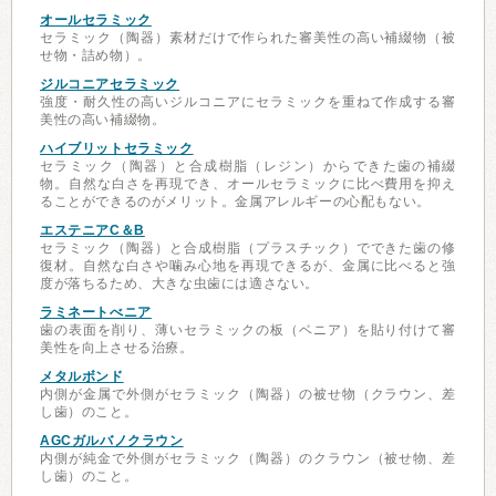
オールセラミック
セラミック（陶器）素材だけで作られた審美性の高い補綴物（被
せ物・詰め物）。
ジルコニアセラミック
強度・耐久性の高いジルコニアにセラミックを重ねて作成する審
美性の高い補綴物。
ハイブリットセラミック
セラミック（陶器）と合成樹脂（レジン）からできた歯の補綴
物。自然な白さを再現でき、オールセラミックに比べ費用を抑え
ることができるのがメリット。金属アレルギーの心配もない。
エステニアC＆B
セラミック（陶器）と合成樹脂（プラスチック）でできた歯の修
復材。自然な白さや噛み心地を再現できるが、金属に比べると強
度が落ちるため、大きな虫歯には適さない。
ラミネートべニア
歯の表面を削り、薄いセラミックの板（ベニア）を貼り付けて審
美性を向上させる治療。
メタルボンド
内側が金属で外側がセラミック（陶器）の被せ物（クラウン、差
し歯）のこと。
AGCガルバノクラウン
内側が純金で外側がセラミック（陶器）のクラウン（被せ物、差
し歯）のこと。