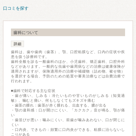
口コミを探す
歯科について
詳細
歯科は、歯や歯肉（歯茎）、顎、口腔粘膜など、口内の症状や疾
患を扱う診療科です。
歯科全般を診る一般歯科のほか、小児歯科、矯正歯科、口腔外科
などがあります。一般的な虫歯や歯周病などの治療は健康保険が
適用されますが、保険適用外の治療や補綴物（詰め物、被せ物）
を選択する場合、予防のための処置や審美治療などは自費治療で
行われます。
■歯科で対応する主な症状
・歯が痛い、しみる：冷たいものや甘いものがしみる（知覚過
敏）、噛むと痛い、何もしなくてもズキズキ痛む
・歯茎の腫れ：歯茎が赤く腫れる、出血する、膿が出る
・顎の違和感：口が開けにくい、「カクカク」音が鳴る、顎が痛
い
・歯並びが悪い：噛みにくい、前歯が噛みあわない、口が閉じに
くい
・口内炎、できもの：頻繁に口内炎ができる、粘膜に治らないし
こりがある