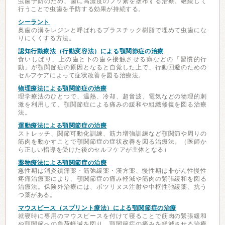
虫歯予防のため、歯に高濃度のフッ素を塗布する治療。継続して
行うことで虫歯を予防する効果が持続する。
シーラント
奥歯の溝をレジンと呼ばれるプラスチック樹脂で埋めて虫歯にな
りにくくする方法。
認知行動療法（行動変容法）による顎関節症の治療
食いしばり、上の歯と下の歯を接触させる癖などの「習慣的行
動」が顎関節症の原因となると自覚した上で、行動回避のための
セルフケアによって症状改善を図る治療法。
物理療法による顎関節症の治療
理学療法のひとつで、温熱、冷却、超音波、電気などの物理的刺
激を利用して、顎関節症による痛みの緩和や組織修復を図る治療
法。
運動療法による顎関節症の治療
ストレッチ、関節可動化訓練、筋力増強訓練など顎関節や周りの
筋肉を動かすことで顎関節症の症状改善を図る治療法。（医師か
ら正しい指導を受けた後のセルフケアが主体となる）
薬物療法による顎関節症の治療
急性期は消炎鎮痛薬・筋弛緩薬・漢方薬、慢性期は非がん性慢性
疼痛治療薬により、顎関節症の痛み軽減や筋肉の緊張緩和を図る
治療法。保険外治療には、ボツリヌス注射や中枢性弛緩薬、抗う
つ薬がある。
マウスピース（スプリント療法）による顎関節症の治療
就寝時に専用のマウスピースを付けて寝ることで筋肉の緊張緩和
や顎関節への負荷軽減を図り、顎関節症の痛みを軽減させる治療