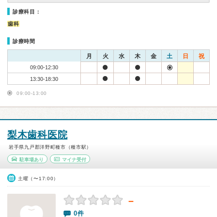
診療科目：
歯科
診療時間
月
火
水
木
金
土
日
祝
09:00-12:30
13:30-18:30
09:00-13:00
梨木歯科医院
岩手県九戸郡洋野町種市（種市駅）
駐車場あり
マイナ受付
土曜（〜17:00）
－
0件