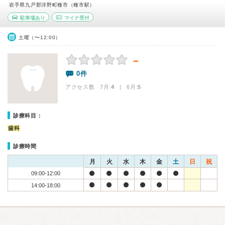
岩手県九戸郡洋野町種市（種市駅）
駐車場あり
マイナ受付
土曜（〜12:00）
－
0件
アクセス数 7月:
4
| 6月:
5
診療科目：
歯科
診療時間
月
火
水
木
金
土
日
祝
09:00-12:00
14:00-18:00