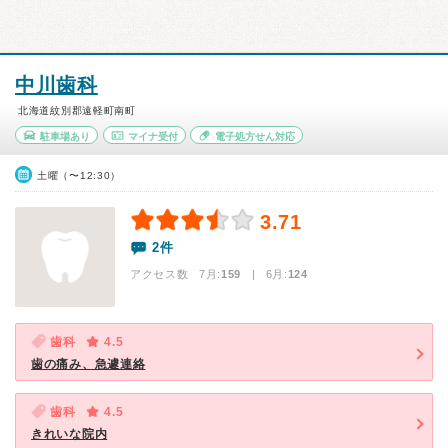
中川歯科
北海道紋別郡遠軽町南町
駐車場あり
マイナ受付
電子処方せん対応
土曜（〜12:30）
3.71
2件
アクセス数 7月:
159
| 6月:
124
歯科
4.5
歯の痛み、急遽連絡
歯科
4.5
きれいな院内