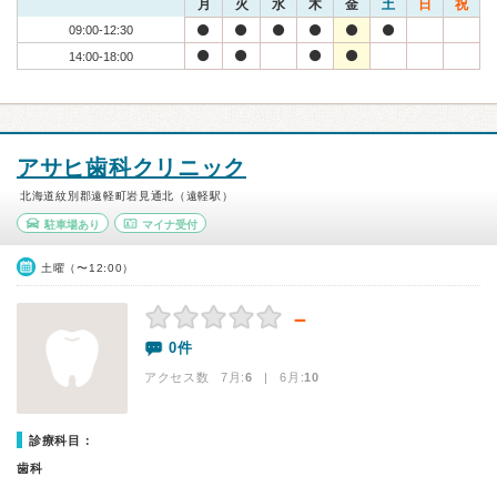
月
火
水
木
金
土
日
祝
09:00-12:30
14:00-18:00
アサヒ歯科クリニック
北海道紋別郡遠軽町岩見通北（遠軽駅）
駐車場あり
マイナ受付
土曜（〜12:00）
－
0件
アクセス数 7月:
6
| 6月:
10
診療科目：
歯科