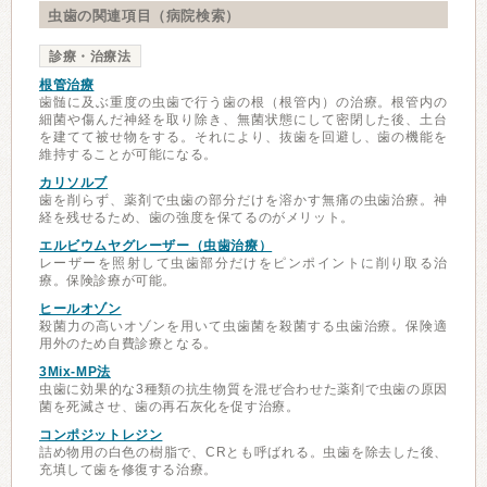
虫歯の関連項目（病院検索）
診療・治療法
根管治療
歯髄に及ぶ重度の虫歯で行う歯の根（根管内）の治療。根管内の
細菌や傷んだ神経を取り除き、無菌状態にして密閉した後、土台
を建てて被せ物をする。それにより、抜歯を回避し、歯の機能を
維持することが可能になる。
カリソルブ
歯を削らず、薬剤で虫歯の部分だけを溶かす無痛の虫歯治療。神
経を残せるため、歯の強度を保てるのがメリット。
エルビウムヤグレーザー（虫歯治療）
レーザーを照射して虫歯部分だけをピンポイントに削り取る治
療。保険診療が可能。
ヒールオゾン
殺菌力の高いオゾンを用いて虫歯菌を殺菌する虫歯治療。保険適
用外のため自費診療となる。
3Mix-MP法
虫歯に効果的な3種類の抗生物質を混ぜ合わせた薬剤で虫歯の原因
菌を死滅させ、歯の再石灰化を促す治療。
コンポジットレジン
詰め物用の白色の樹脂で、CRとも呼ばれる。虫歯を除去した後、
充填して歯を修復する治療。