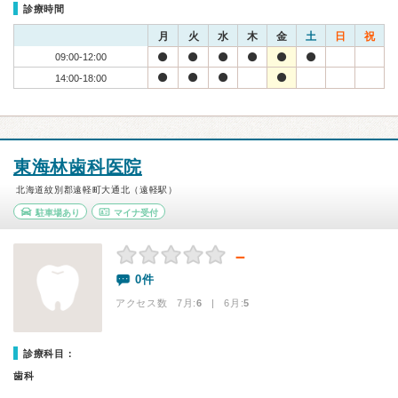
診療時間
月
火
水
木
金
土
日
祝
09:00-12:00
14:00-18:00
東海林歯科医院
北海道紋別郡遠軽町大通北（遠軽駅）
駐車場あり
マイナ受付
－
0件
アクセス数 7月:
6
| 6月:
5
診療科目：
歯科