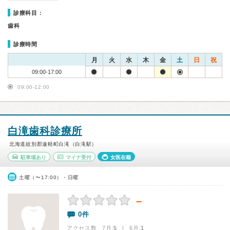
診療科目：
歯科
診療時間
月
火
水
木
金
土
日
祝
09:00-17:00
09:00-12:00
白滝歯科診療所
北海道紋別郡遠軽町白滝（白滝駅）
駐車場あり
マイナ受付
女医在籍
土曜（〜17:00）・日曜
－
0件
アクセス数 7月:
5
| 6月:
1