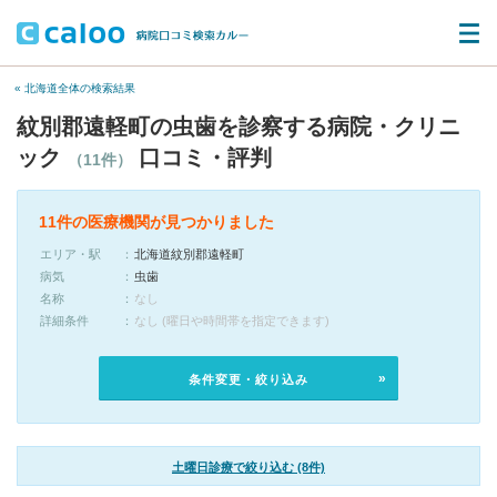
« 北海道全体の検索結果
紋別郡遠軽町の虫歯を診察する病院・クリニ
ック
口コミ・評判
（11件）
11件の医療機関が見つかりました
エリア・駅
北海道紋別郡遠軽町
病気
虫歯
名称
なし
詳細条件
なし (曜日や時間帯を指定できます)
条件変更・絞り込み
土曜日診療で絞り込む (8件)