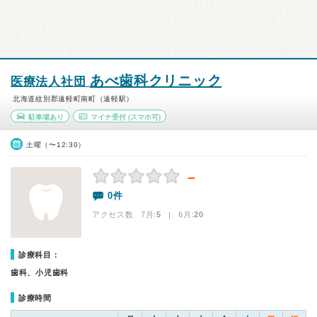
あべ歯科クリニック
医療法人社団
北海道紋別郡遠軽町南町（遠軽駅）
駐車場あり
マイナ受付
(スマホ可)
土曜（〜12:30）
－
0件
アクセス数 7月:
5
| 6月:
20
診療科目：
歯科、小児歯科
診療時間