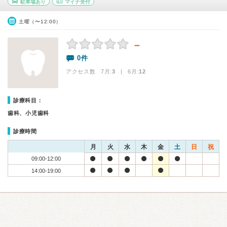
駐車場あり
マイナ受付
土曜（〜12:00）
－
0件
アクセス数 7月:
3
| 6月:
12
診療科目：
歯科、小児歯科
診療時間
月
火
水
木
金
土
日
祝
09:00-12:00
14:00-19:00