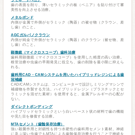
ラミネートべニア
歯の表面を削り、薄いセラミックの板（ベニア）を貼り付けて審
美性を向上させる治療。
メタルボンド
内側が金属で外側がセラミック（陶器）の被せ物（クラウン、差
し歯）のこと。
AGCガルバノクラウン
内側が純金で外側がセラミック（陶器）のクラウン（被せ物、差
し歯）のこと。
顕微鏡（マイクロスコープ）歯科治療
歯科用顕微鏡（マイクロスコープ）を使用した精度の高い治療。
根管治療や虫歯の早期発見に役立ち、歯の削除を最小限に抑えら
れる。
歯科用CAD・CAMシステムを用いたハイブリッドレジンによる歯
冠補綴
CAD/CAMシステムは、コンピューターで設計しミリングマシンで
補綴物を作製する方法。ハイブリッドレジン（プラスチックとセ
ラミックを混ぜた素材）を使用すると、金属アレルギーの心配が
ない。
ダイレクトボンディング
ハイブリッドセラミックという白いペースト状の材料で歯の機能
や見た目を修復する治療。
MTAセメント（歯髄保存治療）
強い殺菌作用と封鎖性を持つ水硬性の歯科用セメント素材。神経
に及ぶ深い虫歯でもMTAによる歯髄保存治療を行うことで神経を