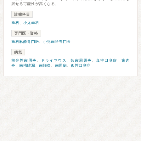
残せる可能性が高くなる。
診療科目
歯科
、
小児歯科
専門医・資格
歯科麻酔専門医
、
小児歯科専門医
病気
根尖性歯周炎
、
ドライマウス
、
智歯周囲炎
、
真性口臭症
、
歯肉
炎
、
歯槽膿漏
、
歯髄炎
、
歯周病
、
仮性口臭症