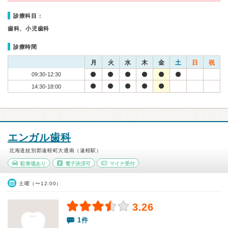
診療科目：
歯科、小児歯科
診療時間
月
火
水
木
金
土
日
祝
09:30-12:30
14:30-18:00
エンガル歯科
北海道紋別郡遠軽町大通南（遠軽駅）
駐車場あり
電子決済可
マイナ受付
土曜（〜12:00）
3.26
1件