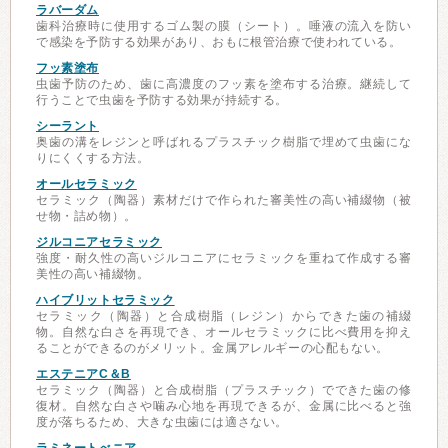
ラバーダム
歯科治療時に使用するゴム製の膜（シート）。唾液の流入を防い
で感染を予防する効果があり、おもに根管治療で使われている。
フッ素塗布
虫歯予防のため、歯に高濃度のフッ素を塗布する治療。継続して
行うことで虫歯を予防する効果が持続する。
シーラント
奥歯の溝をレジンと呼ばれるプラスチック樹脂で埋めて虫歯にな
りにくくする方法。
オールセラミック
セラミック（陶器）素材だけで作られた審美性の高い補綴物（被
せ物・詰め物）。
ジルコニアセラミック
強度・耐久性の高いジルコニアにセラミックを重ねて作成する審
美性の高い補綴物。
ハイブリットセラミック
セラミック（陶器）と合成樹脂（レジン）からできた歯の補綴
物。自然な白さを再現でき、オールセラミックに比べ費用を抑え
ることができるのがメリット。金属アレルギーの心配もない。
エステニアC＆B
セラミック（陶器）と合成樹脂（プラスチック）でできた歯の修
復材。自然な白さや噛み心地を再現できるが、金属に比べると強
度が落ちるため、大きな虫歯には適さない。