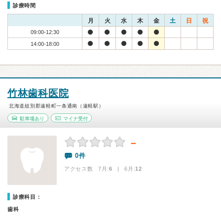
診療時間
月
火
水
木
金
土
日
祝
09:00-12:30
14:00-18:00
竹林歯科医院
北海道紋別郡遠軽町一条通南（遠軽駅）
駐車場あり
マイナ受付
－
0件
アクセス数 7月:
6
| 6月:
12
診療科目：
歯科