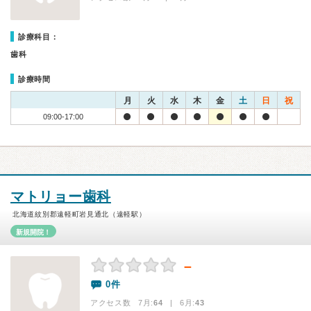
診療科目：
歯科
診療時間
月
火
水
木
金
土
日
祝
09:00-17:00
マトリョー歯科
北海道紋別郡遠軽町岩見通北（遠軽駅）
新規開院！
－
0件
アクセス数 7月:
64
| 6月:
43