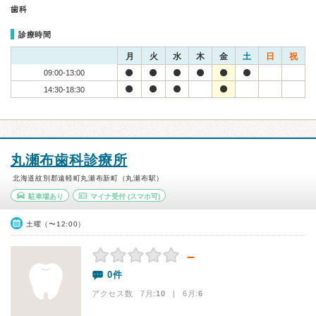
歯科
診療時間
月
火
水
木
金
土
日
祝
09:00-13:00
14:30-18:30
丸瀬布歯科診療所
北海道紋別郡遠軽町丸瀬布新町（丸瀬布駅）
駐車場あり
マイナ受付
(スマホ可)
土曜（〜12:00）
－
0件
アクセス数 7月:
10
| 6月:
6