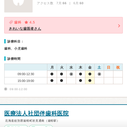
アクセス数 7月:
66
| 6月:
60
歯科
4.5
きれいな歯医者さん
診療科目：
歯科、小児歯科
診療時間
月
火
水
木
金
土
日
祝
09:00-12:30
15:00-19:00
09:00-12:00
医療法人社団伴歯科医院
北海道紋別郡遠軽町岩見通南（遠軽駅）