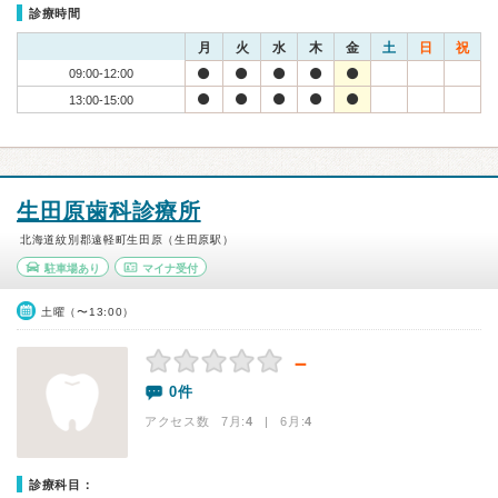
診療時間
月
火
水
木
金
土
日
祝
09:00-12:00
13:00-15:00
生田原歯科診療所
北海道紋別郡遠軽町生田原（生田原駅）
駐車場あり
マイナ受付
土曜（〜13:00）
－
0件
アクセス数 7月:
4
| 6月:
4
診療科目：