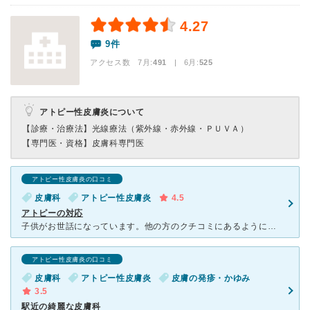
4.27
9件
アクセス数 7月:
491
| 6月:
525
アトピー性皮膚炎について
【診療・治療法】
光線療法（紫外線・赤外線・ＰＵＶＡ）
【専門医・資格】
皮膚科専門医
アトピー性皮膚炎の口コミ
皮膚科
アトピー性皮膚炎
4.5
アトピーの対応
子供がお世話になっています。他の方のクチコミにあるように確かに、アトピー用の薬をたくさん処方する病院です。また、新しい薬に積極的にチャレンジする先生です。通院するたび子供の皮膚の経過を観察し状況を聞い
アトピー性皮膚炎の口コミ
皮膚科
アトピー性皮膚炎
皮膚の発疹・かゆみ
3.5
駅近の綺麗な皮膚科