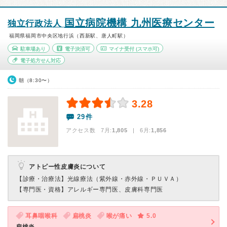
国立病院機構 九州医療センター
独立行政法人
福岡県福岡市中央区地行浜（西新駅、唐人町駅）
駐車場あり
電子決済可
マイナ受付
(スマホ可)
電子処方せん対応
朝（8:30〜）
3.28
29件
アクセス数 7月:
1,805
| 6月:
1,856
アトピー性皮膚炎について
【診療・治療法】
光線療法（紫外線・赤外線・ＰＵＶＡ）
【専門医・資格】
アレルギー専門医、皮膚科専門医
耳鼻咽喉科
扁桃炎
喉が痛い
5.0