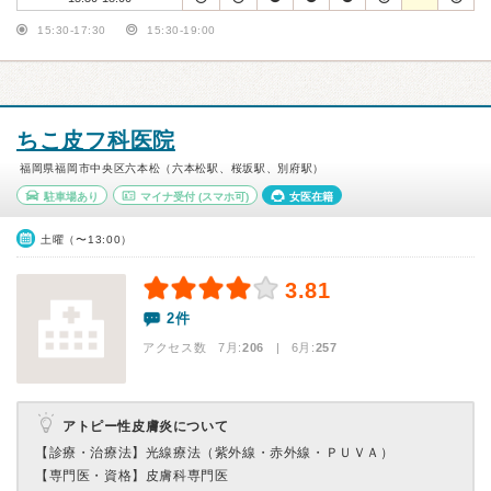
15:30-17:30
15:30-19:00
ちこ皮フ科医院
福岡県福岡市中央区六本松（六本松駅、桜坂駅、別府駅）
駐車場あり
マイナ受付
(スマホ可)
女医在籍
土曜（〜13:00）
3.81
2件
アクセス数 7月:
206
| 6月:
257
アトピー性皮膚炎について
【診療・治療法】
光線療法（紫外線・赤外線・ＰＵＶＡ）
【専門医・資格】
皮膚科専門医