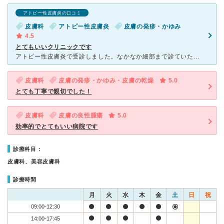
アトピー性皮膚炎の口コミ
皮膚科
アトピー性皮膚炎
皮膚の発疹・かゆみ
4.5
とてもいいクリニックです
アトピー性皮膚炎で受診しました。なかなか細部まで診ていただけるクリニックが少ない中、こちらの院長は病変部の状態や聞き取りなどきちんと行っていただき、処方してくださいました。 今は症状も落ち着いていて
皮膚科
皮膚の発疹・かゆみ・皮膚の乾燥
5.0
とても丁寧で親切でした！
皮膚科
皮膚の良性腫瘍
5.0
効率的でとてもいい病院です
診療科目：
皮膚科、美容皮膚科
診療時間
月
火
水
木
金
土
日
祝
09:00-12:30
14:00-17:45