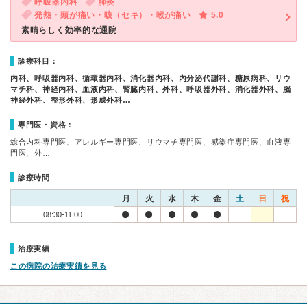
呼吸器内科
肺炎
発熱・頭が痛い・咳（セキ）・喉が痛い
5.0
素晴らしく効率的な通院
診療科目：
内科、呼吸器内科、循環器内科、消化器内科、内分泌代謝科、糖尿病科、リウ
マチ科、神経内科、血液内科、腎臓内科、外科、呼吸器外科、消化器外科、脳
神経外科、整形外科、形成外科…
専門医・資格：
総合内科専門医、アレルギー専門医、リウマチ専門医、感染症専門医、血液専
門医、外…
診療時間
月
火
水
木
金
土
日
祝
08:30-11:00
治療実績
この病院の治療実績を見る