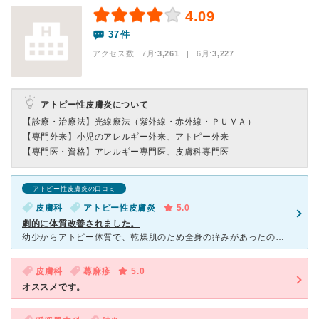
4.09
37件
アクセス数 7月:
3,261
| 6月:
3,227
アトピー性皮膚炎について
【診療・治療法】
光線療法（紫外線・赤外線・ＰＵＶＡ）
【専門外来】
小児のアレルギー外来、アトピー外来
【専門医・資格】
アレルギー専門医、皮膚科専門医
アトピー性皮膚炎の口コミ
皮膚科
アトピー性皮膚炎
5.0
劇的に体質改善されました。
幼少からアトピー体質で、乾燥肌のため全身の痒みがあったのですが、地元の病院から紹介を受け、1年程度通院しました。 皮膚科の主治医さんに、全身を見ていただき、ステロイド治療となりましたが、毎日適切な量
皮膚科
蕁麻疹
5.0
オススメです。