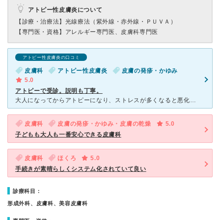
アトピー性皮膚炎について
【診療・治療法】
光線療法（紫外線・赤外線・ＰＵＶＡ）
【専門医・資格】
アレルギー専門医、皮膚科専門医
アトピー性皮膚炎の口コミ
皮膚科
アトピー性皮膚炎
皮膚の発疹・かゆみ
5.0
アトピーで受診。説明も丁寧。
大人になってからアトピーになり、ストレスが多くなると悪化していましたが、ここ1ヶ月でまたひどくなり、病院を変えたいのもあって受診しました。 場所も地下鉄薬院大通り駅からすぐだしわかりやすかったです。
皮膚科
皮膚の発疹・かゆみ・皮膚の乾燥
5.0
子どもも大人も一番安心できる皮膚科
皮膚科
ほくろ
5.0
手続きが素晴らしくシステム化されていて良い
診療科目：
形成外科、皮膚科、美容皮膚科