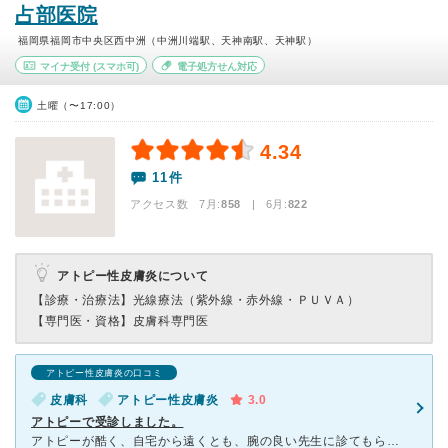
占部医院
福岡県福岡市中央区西中洲（中洲川端駅、天神南駅、天神駅）
マイナ受付
(スマホ可)
電子処方せん対応
土曜（〜17:00）
4.34
11件
アクセス数 7月:
858
| 6月:
822
アトピー性皮膚炎について
【診療・治療法】
光線療法（紫外線・赤外線・ＰＵＶＡ）
【専門医・資格】
皮膚科専門医
アトピー性皮膚炎の口コミ
皮膚科
アトピー性皮膚炎
3.0
アトピーで受診しました。
アトピーが酷く、自宅から遠くとも、腕の良い先生に診てもらいたい！と思い口コミの良いこちらを受診しました。 予約はできないとのことで、伺ってから診察まで待つのですが、やはり人気の病院なので患者さんがと