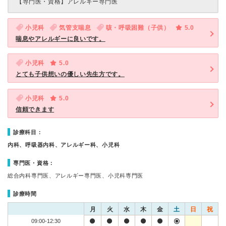
【専門医・資格】
アレルギー専門医
小児科
気管支喘息
咳・呼吸困難（子供）
5.0
喘息やアレルギーに良いです。
小児科
5.0
とても子供想いの優しい先生方です。
小児科
5.0
信頼できます
診療科目：
内科、呼吸器内科、アレルギー科、小児科
専門医・資格：
総合内科専門医、アレルギー専門医、小児科専門医
診療時間
月
火
水
木
金
土
日
祝
09:00-12:30