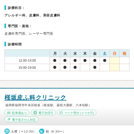
診療科目：
アレルギー科、皮膚科、美容皮膚科
専門医・資格：
皮膚科専門医、レーザー専門医
診療時間
月
火
水
木
金
土
日
祝
11:00-14:00
15:00-19:00
桜坂皮ふ科クリニック
福岡県福岡市中央区桜坂（桜坂駅、薬院大通駅、六本松駅）
駐車場あり
電子決済可
マイナ受付
(スマホ可)
電子処方せん対応
土曜（〜12:30）
朝（8:30〜）