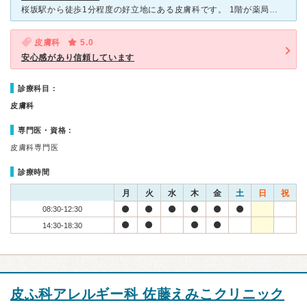
桜坂駅から徒歩1分程度の好立地にある皮膚科です。 1階が薬局、2階が皮膚科になっています。 白を基調とした清潔感のある待合室には、常に数人の患者さん(子供が多い)が待機しています。 こちらの
皮膚科
5.0
安心感があり信頼しています
診療科目：
皮膚科
専門医・資格：
皮膚科専門医
診療時間
月
火
水
木
金
土
日
祝
08:30-12:30
14:30-18:30
皮ふ科アレルギー科 佐藤えみこクリニック