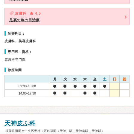
皮膚科
4.5
足裏の魚の目治療
診療科目：
皮膚科、美容皮膚科
専門医・資格：
皮膚科専門医
診療時間
月
火
水
木
金
土
日
祝
09:30-13:00
14:00-17:30
天神皮ふ科
福岡県福岡市中央区天神（西鉄福岡（天神）駅、天神南駅、天神駅）