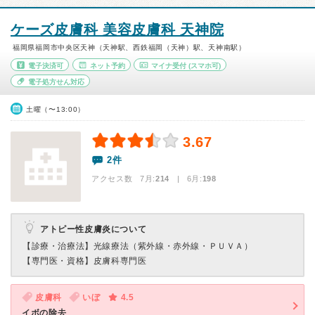
ケーズ皮膚科 美容皮膚科 天神院
福岡県福岡市中央区天神（天神駅、西鉄福岡（天神）駅、天神南駅）
電子決済可
ネット予約
マイナ受付
(スマホ可)
電子処方せん対応
土曜（〜13:00）
3.67
2件
アクセス数 7月:
214
| 6月:
198
アトピー性皮膚炎について
【診療・治療法】
光線療法（紫外線・赤外線・ＰＵＶＡ）
【専門医・資格】
皮膚科専門医
皮膚科
いぼ
4.5
イボの除去