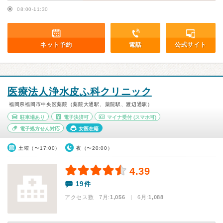
08:00-11:30
ネット予約
電話
公式サイト
医療法人浄水皮ふ科クリニック
福岡県福岡市中央区薬院（薬院大通駅、薬院駅、渡辺通駅）
駐車場あり
電子決済可
マイナ受付
(スマホ可)
電子処方せん対応
女医在籍
土曜（〜17:00）
夜（〜20:00）
4.39
19件
アクセス数 7月:
1,056
| 6月:
1,088