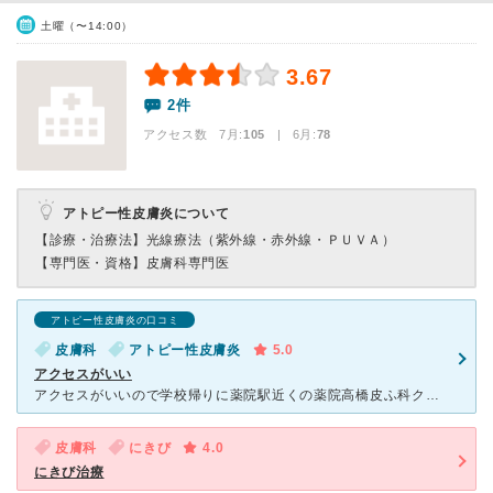
土曜（〜14:00）
3.67
2件
アクセス数 7月:
105
| 6月:
78
アトピー性皮膚炎について
【診療・治療法】
光線療法（紫外線・赤外線・ＰＵＶＡ）
【専門医・資格】
皮膚科専門医
アトピー性皮膚炎の口コミ
皮膚科
アトピー性皮膚炎
5.0
アクセスがいい
アクセスがいいので学校帰りに薬院駅近くの薬院高橋皮ふ科クリニックへ行きました。 3時ごろに行ったので待ち時間が少なかったので良かったです。 季節の変わり目は必ずアトピーが出ていて、どうしようもなか
皮膚科
にきび
4.0
にきび治療