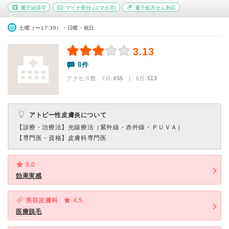
電子決済可
マイナ受付
(スマホ可)
電子処方せん対応
土曜（〜17:30）・日曜・祝日
3.13
8件
アクセス数 7月:
455
| 6月:
513
アトピー性皮膚炎について
【診療・治療法】
光線療法（紫外線・赤外線・ＰＵＶＡ）
【専門医・資格】
皮膚科専門医
5.0
効果実感
美容皮膚科
4.5
医療脱毛