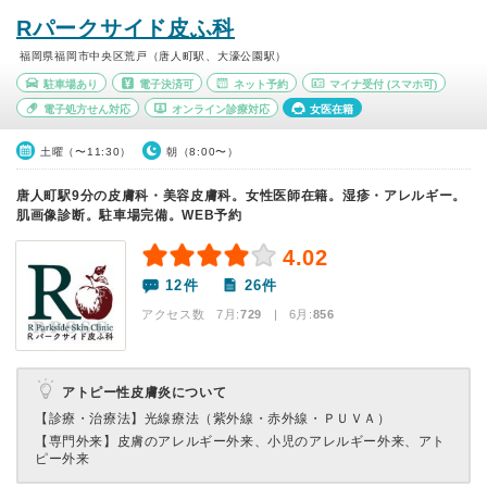
Rパークサイド皮ふ科
福岡県福岡市中央区荒戸（唐人町駅、大濠公園駅）
駐車場あり
電子決済可
ネット予約
マイナ受付
(スマホ可)
電子処方せん対応
オンライン診療対応
女医在籍
土曜（〜11:30）
朝（8:00〜）
唐人町駅9分の皮膚科・美容皮膚科。女性医師在籍。湿疹・アレルギー。
肌画像診断。駐車場完備。WEB予約
4.02
12件
26件
アクセス数 7月:
729
| 6月:
856
アトピー性皮膚炎について
【診療・治療法】
光線療法（紫外線・赤外線・ＰＵＶＡ）
【専門外来】
皮膚のアレルギー外来、小児のアレルギー外来、アト
ピー外来