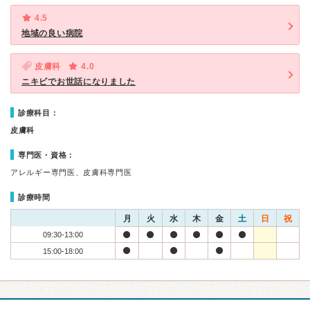
4.5
地域の良い病院
皮膚科
4.0
ニキビでお世話になりました
診療科目：
皮膚科
専門医・資格：
アレルギー専門医、皮膚科専門医
診療時間
月
火
水
木
金
土
日
祝
09:30-13:00
15:00-18:00