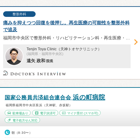
整形外科
痛みを抑えつつ回復を後押し。再生医療の可能性を整形外科
で追及
福岡市中央区で整形外科・リハビリテーション科・再生医療・皮膚科・美容皮膚科を提供する「Tenjin Toya Clinic」。院長の遠矢政和先生に、整形外科領域における再生医療の現在地、同院で力を入れる幹細胞治療・PRP療法について伺った。
Tenjin Toya Clinic（天神トオヤクリニック）
(福岡県・福岡市中央区)
遠矢 政和
院長
浜の町病院
国家公務員共済組合連合会
福岡県福岡市中央区長浜（天神駅、赤坂駅）
駐車場あり
電子決済可
マイナ受付
(スマホ可)
電子処方せん対応
朝（8:30〜）