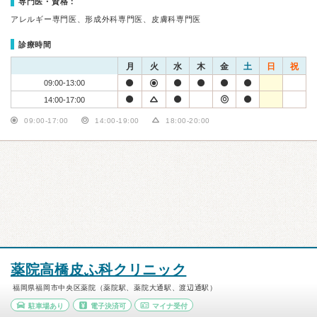
専門医・資格：
アレルギー専門医、形成外科専門医、皮膚科専門医
診療時間
月
火
水
木
金
土
日
祝
09:00-13:00
14:00-17:00
09:00-17:00
14:00-19:00
18:00-20:00
薬院高橋皮ふ科クリニック
福岡県福岡市中央区薬院（薬院駅、薬院大通駅、渡辺通駅）
駐車場あり
電子決済可
マイナ受付