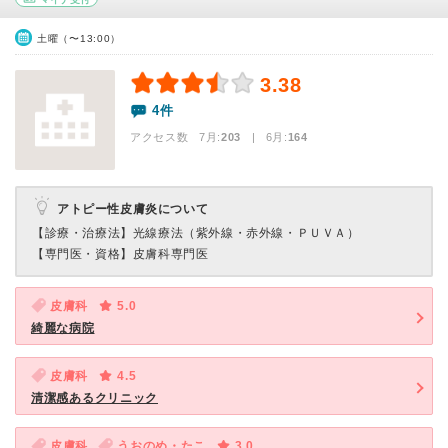
土曜（〜13:00）
3.38
4件
アクセス数 7月:
203
| 6月:
164
アトピー性皮膚炎について
【診療・治療法】
光線療法（紫外線・赤外線・ＰＵＶＡ）
【専門医・資格】
皮膚科専門医
皮膚科
5.0
綺麗な病院
皮膚科
4.5
清潔感あるクリニック
皮膚科
うおのめ・たこ
3.0