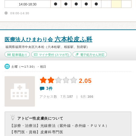
14:00-18:30
09:00-14:30
六本松皮ふ科
医療法人ひまわり会
福岡県福岡市中央区六本松（六本松駅、桜坂駅、別府駅）
駐車場あり
マイナ受付
(スマホ可)
電子処方せん対応
土曜（〜17:30）・祝日
2.05
3件
アクセス数 7月:
187
| 6月:
166
アトピー性皮膚炎について
【診療・治療法】
光線療法（紫外線・赤外線・ＰＵＶＡ）
【専門医・資格】
皮膚科専門医