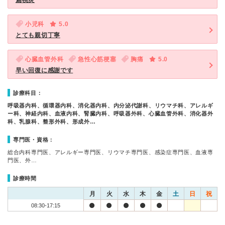
扁桃炎
小児科
5.0
とても親切丁寧
心臓血管外科
急性心筋梗塞
胸痛
5.0
早い回復に感謝です
診療科目：
呼吸器内科、循環器内科、消化器内科、内分泌代謝科、リウマチ科、アレルギ
ー科、神経内科、血液内科、腎臓内科、呼吸器外科、心臓血管外科、消化器外
科、乳腺科、整形外科、形成外…
専門医・資格：
総合内科専門医、アレルギー専門医、リウマチ専門医、感染症専門医、血液専
門医、外…
診療時間
月
火
水
木
金
土
日
祝
08:30-17:15