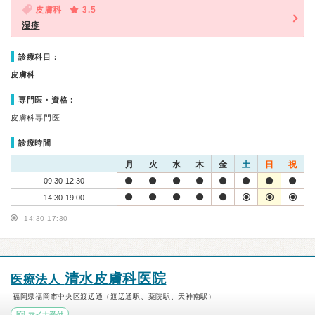
皮膚科
3.5
湿疹
診療科目：
皮膚科
専門医・資格：
皮膚科専門医
診療時間
月
火
水
木
金
土
日
祝
09:30-12:30
14:30-19:00
14:30-17:30
清水皮膚科医院
医療法人
福岡県福岡市中央区渡辺通（渡辺通駅、薬院駅、天神南駅）
マイナ受付