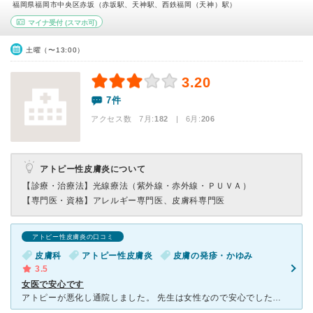
福岡県福岡市中央区赤坂（赤坂駅、天神駅、西鉄福岡（天神）駅）
マイナ受付
(スマホ可)
土曜（〜13:00）
3.20
7件
アクセス数 7月:
182
| 6月:
206
アトピー性皮膚炎について
【診療・治療法】
光線療法（紫外線・赤外線・ＰＵＶＡ）
【専門医・資格】
アレルギー専門医、皮膚科専門医
アトピー性皮膚炎の口コミ
皮膚科
アトピー性皮膚炎
皮膚の発疹・かゆみ
3.5
女医で安心です
アトピーが悪化し通院しました。 先生は女性なので安心でした。 症状をしっかりと見て触って確認してくれたり なぜ悪化したのかやライフステイルまで丁寧に ヒアリングして、私に合う薬を準備してくださ