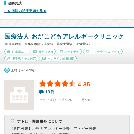
治療実績
この病院の治療実績を見る
医療法人 おだこどもアレルギークリニック
福岡県福岡市中央区薬院（薬院駅、薬院大通駅、渡辺通駅）
駐車場あり
電子決済可
ネット予約
マイナ受付
(スマホ可)
電子処方せん対応
オンライン診療対応
土曜（〜14:30）
4.35
13件
アクセス数 7月:
176
| 6月:
191
アトピー性皮膚炎について
【専門外来】
小児のアレルギー外来、アトピー外来