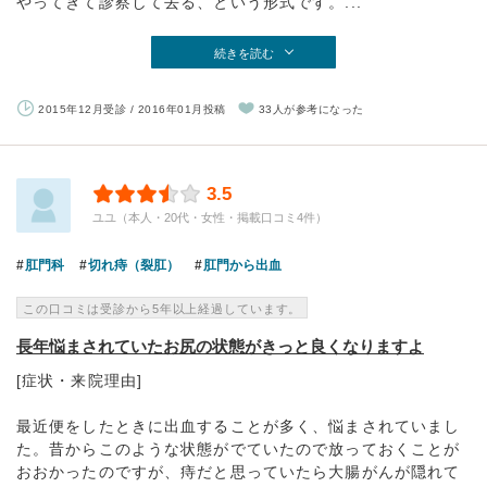
やってきて診察して去る、という形式です。...
続きを読む
2015年12月受診 / 2016年01月投稿
33人が参考になった
3.5
ユユ（本人・20代・女性・掲載口コミ4件）
肛門科
切れ痔（裂肛）
肛門から出血
この口コミは受診から5年以上経過しています。
長年悩まされていたお尻の状態がきっと良くなりますよ
[症状・来院理由]
最近便をしたときに出血することが多く、悩まされていまし
た。昔からこのような状態がでていたので放っておくことが
おおかったのですが、痔だと思っていたら大腸がんが隠れて