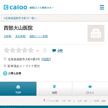
«北海道函館市大町の一覧へ
西部大山医院
大町駅
末広町駅
函館どつく前駅
－
0件
？
地図
北海道函館市大町4番3号【
】
駐車場あり
マイナ受付
土曜も診療
TOP
地図
口コミ
アクセス数 7月：
17
| 6月：
15
| 年間：
246