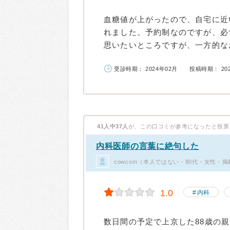
血糖値が上がったので、自宅に近
れました。予約制なのですが、必
思いたいところですが、一方的なお
受診時期： 2024年02月
投稿時期： 20
41人中37人
が、この口コミが参考になったと投票
内科医師の言葉に絶句した
cowcom（本人ではない・80代・女性・
1.0
内科
数日間の予定で上京した88歳の