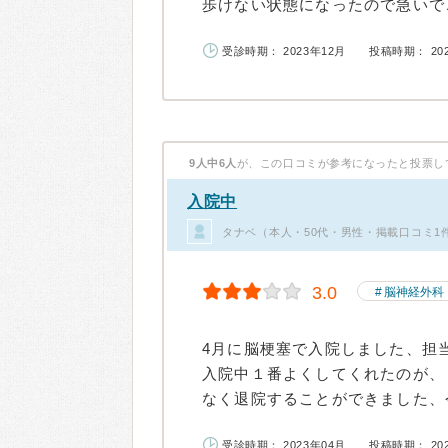
歩けない状態になったので急いでこ
受診時期： 2023年12月
投稿時期： 20
9人中6人
が、この口コミが参考になったと投票し
入院中
タナベ（本人・50代・男性・掲載口コミ1
3.0
脳神経外科
4月に脳梗塞で入院しました、担
入院中１番よくしてくれたのが、
なく退院することができました、今
受診時期： 2023年04月
投稿時期： 20