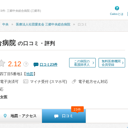
3件: 三郷中央総合病院 (三郷市)
Calooとは
中央
医療法人社団愛友会 三郷中央総合病院
口コミ
合病院
の口コミ・評判
この病院の
無料医療機関
2.12
？
口コミ
23
件
看護師求人
会員登録
四丁目5番地1
【
地図
】
電子決済可
マイナ受付 (スマホ可)
電子処方せん対応
応
女医
23件
地図・アクセス
口コミ