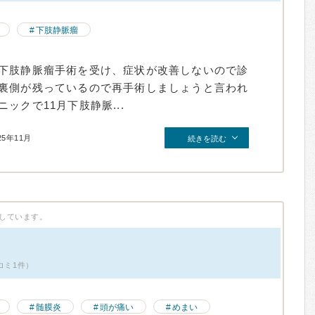
下肢静脈瘤
下肢静脈瘤手術を受け、症状が改善しないので診
裏側が残っているので再手術しましょうと言われ
ックで11月下肢静脈...
25年11月
続きを読む
しています。
コミ1件）
髄膜炎
頭が痛い
めまい