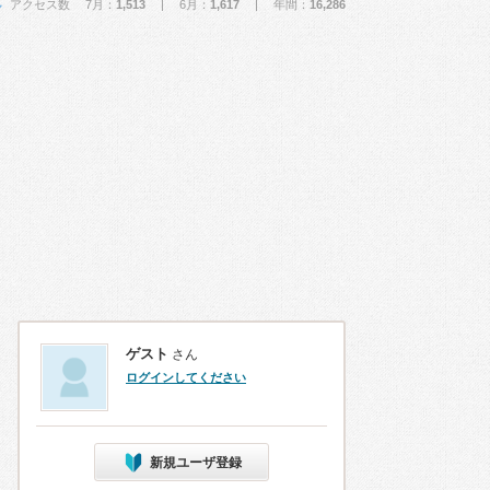
アクセス数 7月：
1,513
| 6月：
1,617
| 年間：
16,286
ゲスト
さん
ログインしてください
新規ユーザ登録