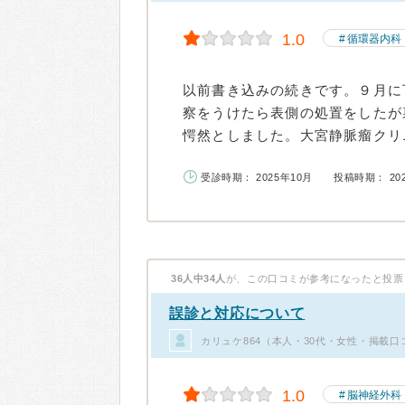
1.0
循環器内科
以前書き込みの続きです。９月に
察をうけたら表側の処置をしたが
愕然としました。大宮静脈瘤クリニ
受診時期： 2025年10月
投稿時期： 20
36人中34人
が、この口コミが参考になったと投票
誤診と対応について
カリュケ864（本人・30代・女性・掲載口
1.0
脳神経外科