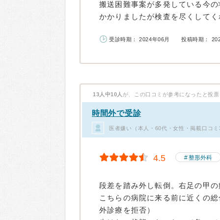
搬送困難事案が多発している今の
かかりましたが検査を尽くしてくれ
受診時期： 2024年06月
投稿時期： 20
13人中10人
が、この口コミが参考になったと投票
時間外で受診
医者嫌い（本人・60代・女性・掲載口コミ
4.5
整形外科
段差を踏み外し転倒。右足の甲の
こちらの病院に来る前に近くの総
外診療を拒否）