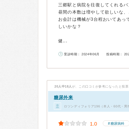
三郷駅と病院を往復してくれるバ
昼間の本数は増やして欲しいな、
お会計は機械が3台程おいてあっ
しいかな？
健...
受診時期： 2024年06月
投稿時期： 20
20人中18人
が、この口コミが参考になったと投票
糖尿外来
ロツンディフォリア196（本人・60代・男
1.0
糖尿病科