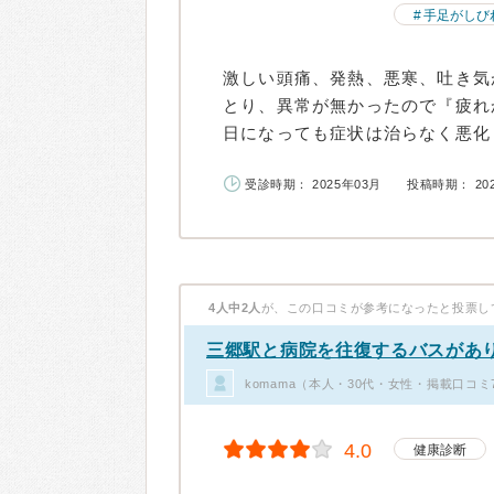
手足がしび
激しい頭痛、発熱、悪寒、吐き気
とり、異常が無かったので『疲れ
日になっても症状は治らなく悪化し
受診時期： 2025年03月
投稿時期： 20
4人中2人
が、この口コミが参考になったと投票し
三郷駅と病院を往復するバスがあ
komama（本人・30代・女性・掲載口コミ
4.0
健康診断