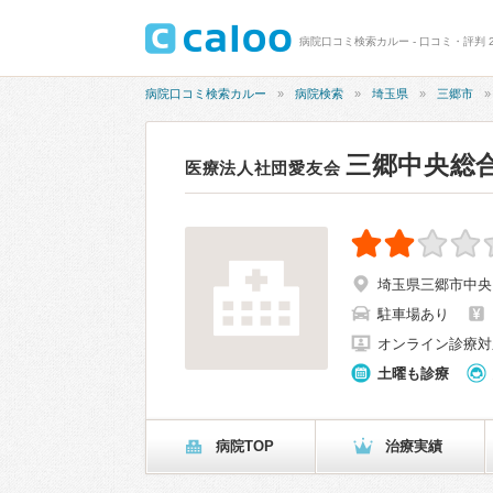
病院口コミ検索カルー - 口コミ・評判 2
病院口コミ検索カルー
病院検索
埼玉県
三郷市
三郷中央総
医療法人社団愛友会
埼玉県三郷市中央
駐車場あり
オンライン診療対
土曜も診療
病院TOP
治療実績