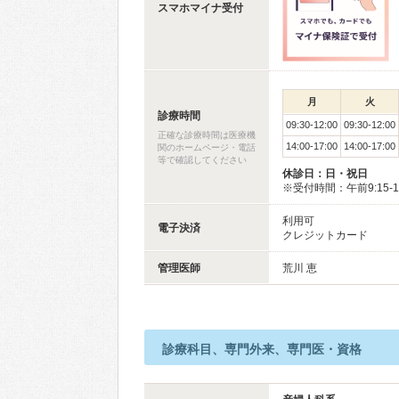
スマホマイナ受付
月
火
診療時間
09:30-12:00
09:30-12:00
正確な診療時間は医療機
14:00-17:00
14:00-17:00
関のホームページ・電話
等で確認してください
休診日：日・祝日
※受付時間：午前9:15-11:
利用可
電子決済
クレジットカード
管理医師
荒川 恵
診療科目、専門外来、専門医・資格