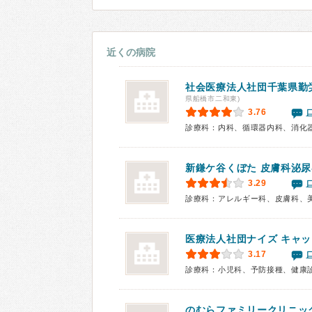
近くの病院
社会医療法人社団千葉県勤
県船橋市二和東)
3.76
新鎌ケ谷くぼた
皮膚科泌尿
3.29
診療科：アレルギー科、皮膚科、
医療法人社団ナイズ
キャッ
3.17
診療科：小児科、予防接種、健康
のむらファミリークリニッ