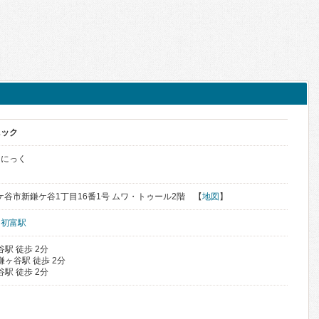
ニック
りにっく
県鎌ケ谷市新鎌ケ谷1丁目16番1号 ムワ・トゥール2階 【
地図
】
、
初富駅
駅 徒歩 2分
鎌ヶ谷駅 徒歩 2分
駅 徒歩 2分