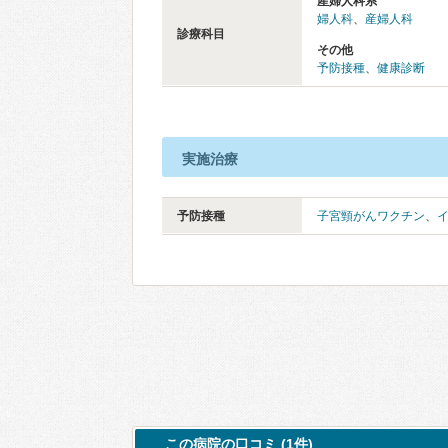
産婦人科系
婦人科
、
産婦人科
診療科目
その他
予防接種
、
健康診断
実施治療
予防接種
子宮頸がんワクチン
、
この病院の口コミ (1件)