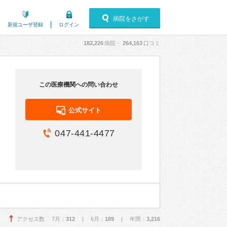
病院をさがす
新規ユーザ登録
ログイン
182,226
病院・
264,163
口コミ
この医療機関への問い合わせ
公式サイト
047-441-4477
アクセス数 7月：
312
| 6月：
189
| 年間：
3,216