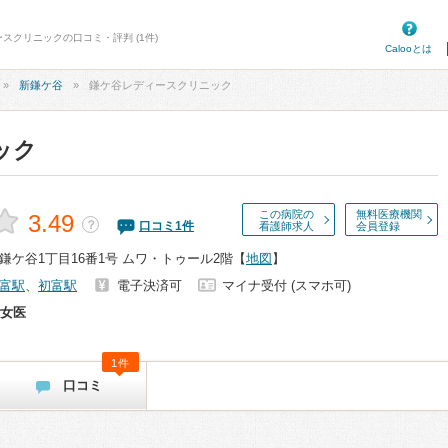
スクリニックの口コミ・評判 (1件)
Calooとは
新鎌ケ谷
鎌ケ谷レディースクリニック
ック
この病院の
無料医療機関
3.49
？
口コミ
1
件
看護師求人
会員登録
ケ谷1丁目16番1号 ムワ・トゥール2階
【
地図
】
富駅
、
初富駅
電子決済可
マイナ受付 (スマホ可)
女医
1件
口コミ