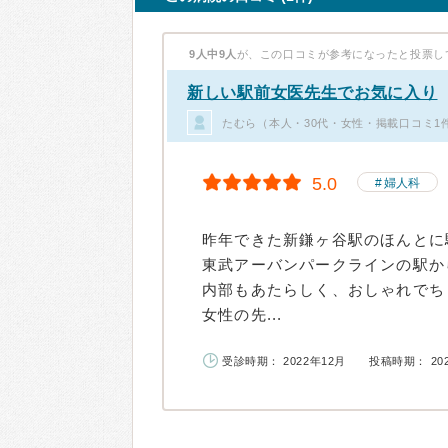
9人中9人
が、この口コミが参考になったと投票し
新しい駅前女医先生でお気に入り
たむら（本人・30代・女性・掲載口コミ1
5.0
婦人科
昨年できた新鎌ヶ谷駅のほんとに
東武アーバンパークラインの駅か
内部もあたらしく、おしゃれでち
女性の先...
受診時期： 2022年12月
投稿時期： 20