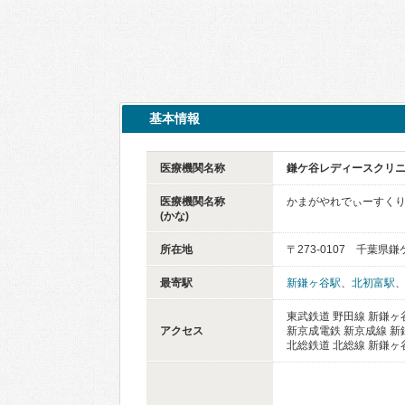
基本情報
医療機関名称
鎌ケ谷レディースクリ
医療機関名称
かまがやれでぃーすく
(かな)
所在地
〒273-0107 千葉
最寄駅
新鎌ヶ谷駅
、
北初富駅
東武鉄道 野田線 新鎌ヶ谷
アクセス
新京成電鉄 新京成線 新
北総鉄道 北総線 新鎌ヶ谷