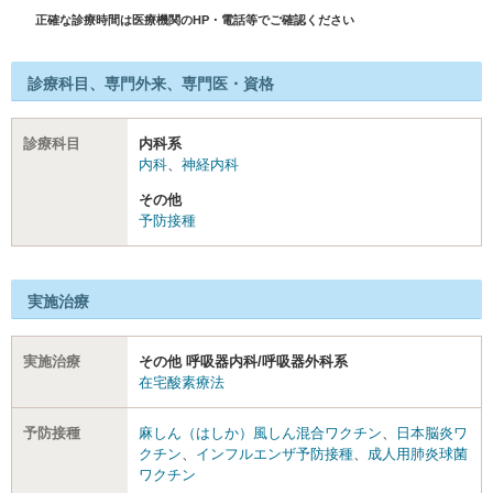
正確な診療時間は医療機関のHP・電話等でご確認ください
診療科目、専門外来、専門医・資格
診療科目
内科系
内科
、
神経内科
その他
予防接種
実施治療
実施治療
その他 呼吸器内科/呼吸器外科系
在宅酸素療法
予防接種
麻しん（はしか）風しん混合ワクチン
、
日本脳炎ワ
クチン
、
インフルエンザ予防接種
、
成人用肺炎球菌
ワクチン