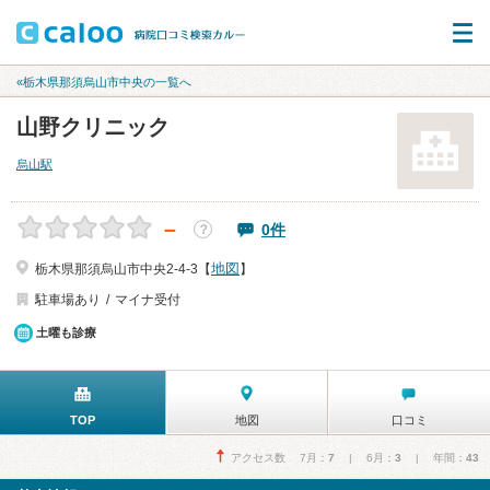
«栃木県那須烏山市中央の一覧へ
山野クリニック
烏山駅
－
0件
？
地図
栃木県那須烏山市中央2-4-3【
】
駐車場あり
マイナ受付
土曜も診療
TOP
地図
口コミ
アクセス数 7月：
7
| 6月：
3
| 年間：
43