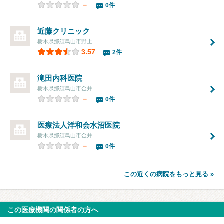
－
0件
近藤クリニック
栃木県那須烏山市野上
3.57
2件
滝田内科医院
栃木県那須烏山市金井
－
0件
医療法人洋和会
水沼医院
栃木県那須烏山市金井
－
0件
この近くの病院をもっと見る »
この医療機関の関係者の方へ