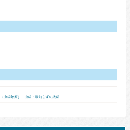
ー（虫歯治療）
、
虫歯・親知らずの抜歯