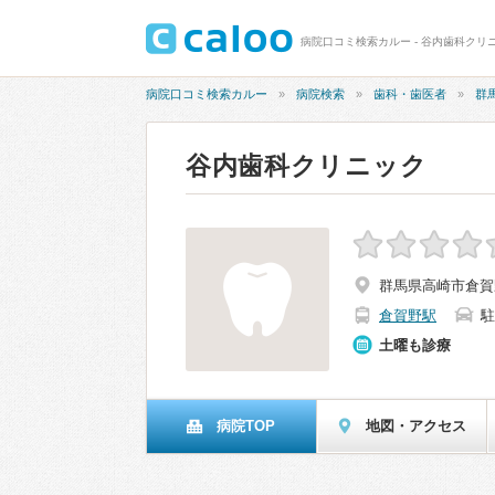
病院口コミ検索カルー - 谷内歯科クリ
病院口コミ検索カルー
病院検索
歯科・歯医者
群
谷内歯科クリニック
群馬県高崎市倉賀野町
倉賀野駅
駐
土曜も診療
病院TOP
地図・アクセス