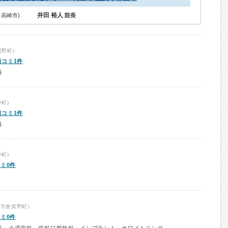
井田 裕人
高崎市)
院長
野町)
口コミ1件
科
町)
口コミ1件
科
町)
ミ0件
市倉賀野町)
ミ0件