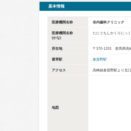
基本情報
医療機関名称
谷内歯科クリニック
医療機関名称
たにうちしかくりにっ
(かな)
所在地
〒370-1201 群馬県高
最寄駅
倉賀野駅
アクセス
高崎線倉賀野駅より北口
地図