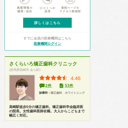
詳しくはこちら
すでに会員の医療機関はこちら
医療機関ログイン
さくらいろ矯正歯科クリニック
(群馬県高崎市 あら町)
4.46
2件
53件
診療科：
矯正歯科、ホワイトニング
高崎駅徒歩5分の矯正歯科。矯正歯科学会臨床医
の院長。女性歯科医師在籍。大人からこどもまで
幅広く対応。