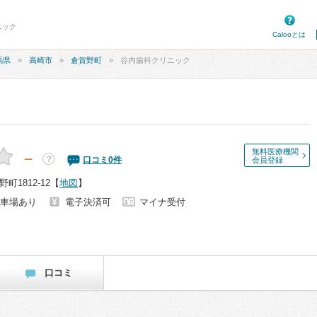
ニック
Calooとは
馬県
高崎市
倉賀野町
谷内歯科クリニック
無料医療機関
－
？
口コミ
0
件
会員登録
1812-12
【
地図
】
車場あり
電子決済可
マイナ受付
口コミ