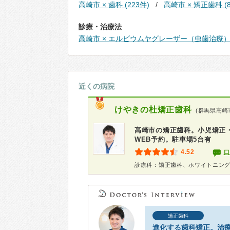
高崎市 × 歯科 (223件)
高崎市 × 矯正歯科 (8
診療・治療法
高崎市 × エルビウムヤグレーザー（虫歯治療） 
近くの病院
けやきの杜矯正歯科
(群馬県高崎
高崎市の矯正歯科。小児矯正
WEB予約。駐車場5台有
4.52
口
診療科：矯正歯科、ホワイトニン
矯正歯科
進化する歯科矯正。治