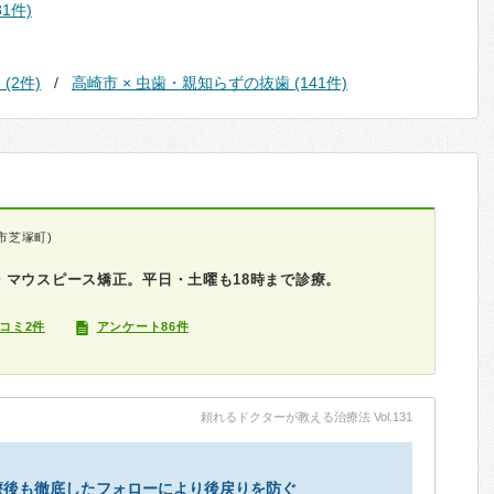
1件)
(2件)
高崎市 × 虫歯・親知らずの抜歯 (141件)
市芝塚町)
・マウスピース矯正。平日・土曜も18時まで診療。
コミ2件
アンケート86件
グ
頼れるドクターが教える治療法 Vol.131
療後も徹底したフォローにより後戻りを防ぐ