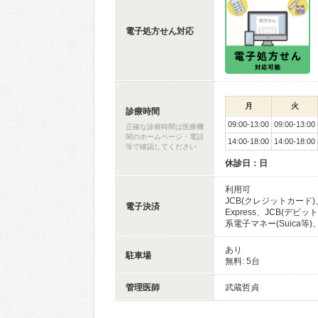
電子処方せん対応
月
火
診療時間
09:00-13:00
09:00-13:00
正確な診療時間は医療機
関のホームページ・電話
14:00-18:00
14:00-18:00
等で確認してください
休診日：日
利用可
JCB(クレジットカード)、
電子決済
Express、JCB(デビ
系電子マネー(Suica等)、
あり
駐車場
無料: 5台
管理医師
武蔵哲貞