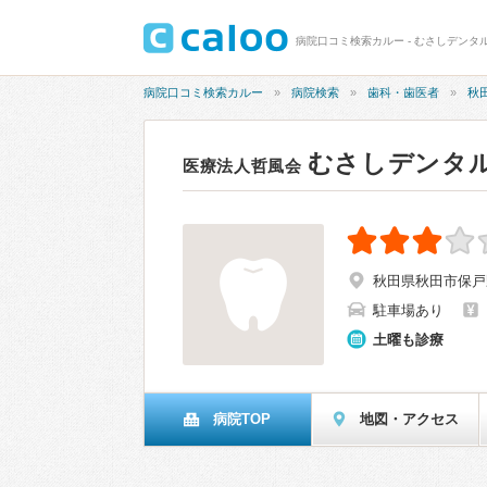
病院口コミ検索カルー - むさしデンタル
病院口コミ検索カルー
病院検索
歯科・歯医者
秋
むさしデンタ
医療法人哲風会
秋田県秋田市保戸野
駐車場あり
土曜も診療
病院TOP
地図・アクセス