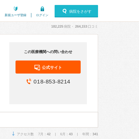
病院をさがす
新規ユーザ登録
ログイン
182,225
病院・
264,153
口コミ
この医療機関への問い合わせ
公式サイト
018-853-8214
アクセス数 7月：
42
| 6月：
43
| 年間：
341