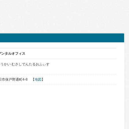
デンタルオフィス
うかい むさしでんたるおふぃす
秋田市保戸野通町4-8 【
地図
】