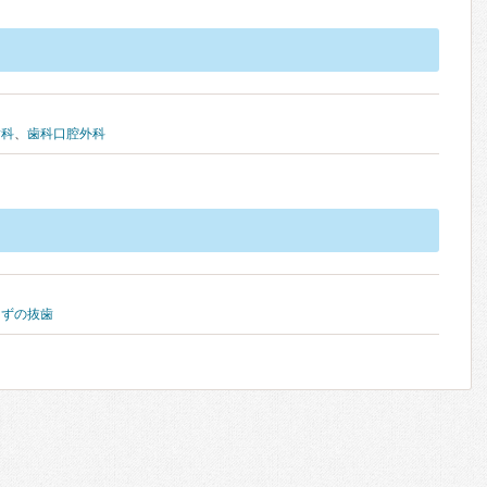
歯科
、
歯科口腔外科
らずの抜歯