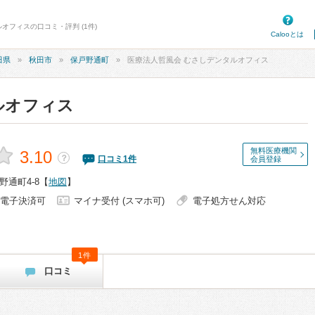
オフィスの口コミ・評判 (1件)
Calooとは
田県
秋田市
保戸野通町
医療法人哲風会 むさしデンタルオフィス
ルオフィス
無料医療機関
3.10
？
口コミ
1
件
会員登録
通町4-8
【
地図
】
電子決済可
マイナ受付 (スマホ可)
電子処方せん対応
1件
口コミ