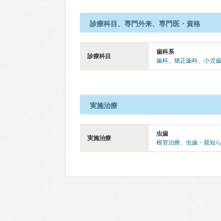
診療科目、専門外来、専門医・資格
歯科系
診療科目
歯科
、
矯正歯科
、
小児
実施治療
虫歯
実施治療
根管治療
、
虫歯・親知