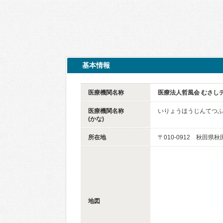
基本情報
医療機関名称
医療法人哲風会 むさし
医療機関名称
いりょうほうじんてつふ
(かな)
所在地
〒010-0912 秋田県
地図