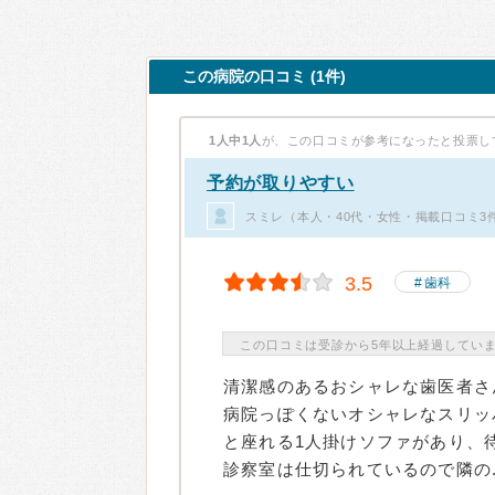
この病院の口コミ (1件)
1人中1人
が、この口コミが参考になったと投票し
予約が取りやすい
スミレ（本人・40代・女性・掲載口コミ3
3.5
歯科
この口コミは受診から5年以上経過してい
清潔感のあるおシャレな歯医者さ
病院っぽくないオシャレなスリッ
と座れる1人掛けソファがあり、
診察室は仕切られているので隣の..