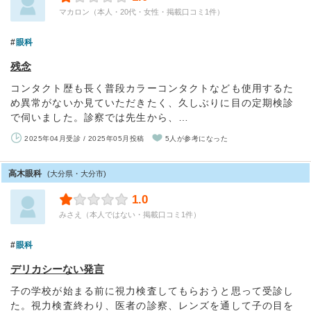
マカロン（本人・20代・女性・掲載口コミ1件）
眼科
残念
コンタクト歴も長く普段カラーコンタクトなども使用するた
め異常がないか見ていただきたく、久しぶりに目の定期検診
で伺いました。診察では先生から、…
2025年04月受診 / 2025年05月投稿
5人が参考になった
高木眼科
(大分県・大分市)
1.0
みさえ（本人ではない・掲載口コミ1件）
眼科
デリカシーない発言
子の学校が始まる前に視力検査してもらおうと思って受診し
た。視力検査終わり、医者の診察、レンズを通して子の目を