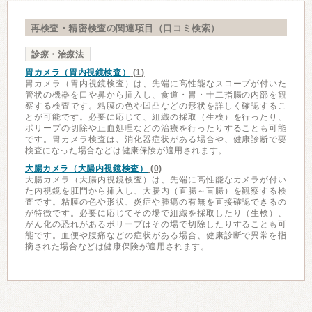
再検査・精密検査の関連項目（口コミ検索）
診療・治療法
胃カメラ（胃内視鏡検査）
(1)
胃カメラ（胃内視鏡検査）は、先端に高性能なスコープが付いた
管状の機器を口や鼻から挿入し、食道・胃・十二指腸の内部を観
察する検査です。粘膜の色や凹凸などの形状を詳しく確認するこ
とが可能です。必要に応じて、組織の採取（生検）を行ったり、
ポリープの切除や止血処理などの治療を行ったりすることも可能
です。胃カメラ検査は、消化器症状がある場合や、健康診断で要
検査になった場合などは健康保険が適用されます。
大腸カメラ（大腸内視鏡検査）
(0)
大腸カメラ（大腸内視鏡検査）は、先端に高性能なカメラが付い
た内視鏡を肛門から挿入し、大腸内（直腸～盲腸）を観察する検
査です。粘膜の色や形状、炎症や腫瘍の有無を直接確認できるの
が特徴です。必要に応じてその場で組織を採取したり（生検）、
がん化の恐れがあるポリープはその場で切除したりすることも可
能です。血便や腹痛などの症状がある場合、健康診断で異常を指
摘された場合などは健康保険が適用されます。