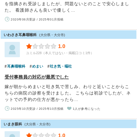
を指摘され受診しましたが、問題ないとのことで安心しまし
た。 看護師さんも良いで優しく…
2020年06月受診 / 2025年01月投稿
いわさき耳鼻咽喉科
(大分県・大分市)
1.0
ユミル228（本人ではない・掲載口コミ1件）
耳鼻咽喉科
めまい
吐き気・嘔吐
受付事務員の対応が最悪でした
嫁が朝からめまいと吐き気で苦しみ、わりと近いことからこ
ちらの病院の診察を受けました。 こちらは初診でしたが、ネ
ットでの予約の仕方が悪かったら…
2025年10月受診 / 2025年10月投稿
1人が参考になった
いまき眼科
(大分県・大分市)
1.0