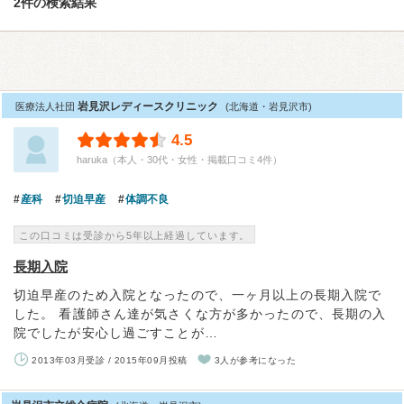
2件の検索結果
岩見沢レディースクリニック
医療法人社団
(北海道・岩見沢市)
4.5
haruka（本人・30代・女性・掲載口コミ4件）
産科
切迫早産
体調不良
この口コミは受診から5年以上経過しています。
長期入院
切迫早産のため入院となったので、一ヶ月以上の長期入院で
した。 看護師さん達が気さくな方が多かったので、長期の入
院でしたが安心し過ごすことが…
2013年03月受診 / 2015年09月投稿
3人が参考になった