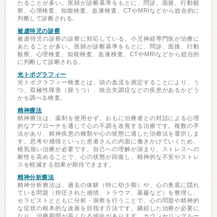
たることが多い。医師が診断基準をもとに、問診、面接、行動観
察、心理検査、知能検査、血液検査、CTやMRIなどから総合的に
判断して診断される。
被虐待児の診察
被虐待児の診察の診察に対応している。小児神経専門医が治療に
あたることが多い。医師が診断基準をもとに、問診、面接、行動
観察、心理検査、知能検査、血液検査、CTやMRIなどから総合的
に判断して診断される。
光トポグラフィー
光トポグラフィー検査とは、頭の血流を測定することにより、う
つ、双極性障害（躁うつ）、統合失調症などの疾患があるかどう
かを調べる検査。
精神療法
精神療法は、薬剤を使用せず、おもに治療者との対話による心理
的なアプローチを通じて心の不調を改善する治療です。複数の手
法があり、精神疾患の種類や心の状態に適した治療法を選択しま
す。思考や感情といった患者さんの内面に働きかけていくため、
根気強い治療が必要です。自己への理解が深まり、ストレスへの
耐性を高めることで、心の状態が回復し、精神的な不安やストレ
スを軽減する効果が期待できます。
精神分析療法
精神分析療法は、過去の体験（特に幼少期）や、心の奥底に隠れ
ている問題（抑圧された感情、トラウマ、葛藤など）を整理し、
セラピストとともに分析・洞察を行うことで、心の問題や精神的
な症状の根本的な改善を目指す方法です。継続した治療が必要に
なり、治療期間が長くなる傾向があります。カウンセリングルー