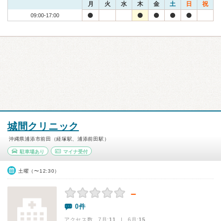
月
火
水
木
金
土
日
祝
09:00-17:00
城間クリニック
沖縄県浦添市前田（経塚駅、浦添前田駅）
駐車場あり
マイナ受付
土曜（〜12:30）
－
0件
アクセス数 7月:
11
| 6月:
15