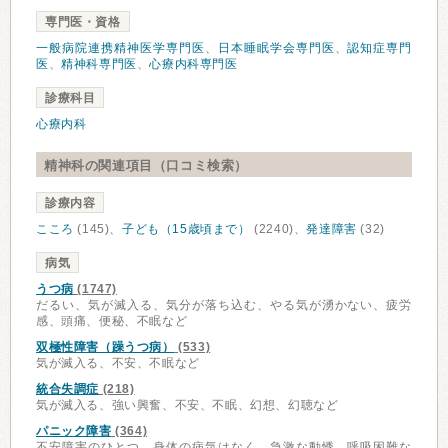
専門医・資格
一般病院連携精神医学専門医
、
日本睡眠学会専門医
、
認知症専門
医
、
精神科専門医
、
心療内科専門医
診療科目
心療内科
精神科の関連項目（口コミ検索）
診療内容
こころ
(145)、
子ども（15歳頃まで）
(2240)、
発達障害
(32)
病気
うつ病
(1747)
だるい、気が滅入る、気分が落ち込む、やる気が湧かない、疲労
感、頭痛、便秘、不眠など
双極性障害（躁うつ病）
(533)
気が滅入る、不安、不眠など
統合失調症
(218)
気が滅入る、強い興奮、不安、不眠、幻想、幻聴など
パニック障害
(364)
不安障害のひとつ。身体の病気はなく、急激な動悸、呼吸困難な