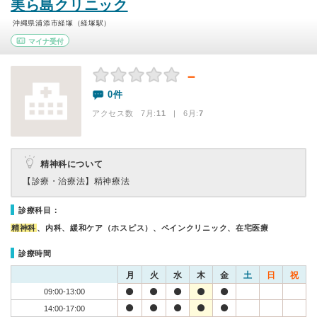
美ら島クリニック
沖縄県浦添市経塚（経塚駅）
マイナ受付
－
0件
アクセス数 7月:
11
| 6月:
7
精神科について
【診療・治療法】
精神療法
診療科目：
精神科
、内科、緩和ケア（ホスピス）、ペインクリニック、在宅医療
診療時間
月
火
水
木
金
土
日
祝
09:00-13:00
14:00-17:00