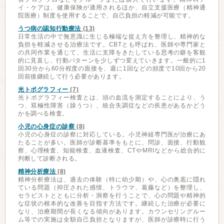
イ・ケアは、健康保険が適用されるほか、自立支援医療（精神通
院医療）制度を使用することで、自己負担の軽減が可能です。
うつ病の認知行動療法
(13)
日常生活の中で無意識に生じる極端な捉え方を整理し、精神的な
負担を軽減させる治療法です。CBTとも呼ばれ、医師や専門家と
の共同作業を通じて、生活に支障をきたしている思考の癖を客観
的に見直し、行動パターンを少しずつ変えていきます。一般的に1
回30分から60分程度の面接を、週に1回などの頻度で10回から20
回前後継続して行う必要があります。
光トポグラフィー
(7)
光トポグラフィー検査とは、頭の血流を測定することにより、う
つ、双極性障害（躁うつ）、統合失調症などの疾患があるかどう
かを調べる検査。
小児の心身症の診察
(8)
小児の心身症の診察に対応している。小児神経専門医が治療にあ
たることが多い。医師が診断基準をもとに、問診、面接、行動観
察、心理検査、知能検査、血液検査、CTやMRIなどから総合的に
判断して診断される。
精神分析療法
(8)
精神分析療法は、過去の体験（特に幼少期）や、心の奥底に隠れ
ている問題（抑圧された感情、トラウマ、葛藤など）を整理し、
セラピストとともに分析・洞察を行うことで、心の問題や精神的
な症状の根本的な改善を目指す方法です。継続した治療が必要に
なり、治療期間が長くなる傾向があります。カウンセリングルー
ム等での実施は全額自己負担となりますが、医師が診療時に行う