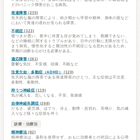
どのパニック障害がおこる病気。
発達障害
(235)
先天的な脳の障害により、幼少期から学習や精神、身体の面など
において発達の遅れが見られる障害。
不眠症
(323)
寝つきが悪い、夜中に何度も目が覚めてしまう、熟睡できない、
などの睡眠に関するトラブルがあり、日中の行動に支障が出てし
まう病気。慢性化すると難治性の不眠症になる恐れがあるため、
早期の治療を心がける必要がある。
適応障害
(281)
憂鬱な気分、不安感、頭痛、不眠など
注意欠如・多動症（ADHD）
(120)
先天的な脳の障害である発達障害のひとつ。主な症状は不注意、
多動性、衝動性。
抑うつ神経症
(119)
気が滅入る、悲しくなる、不安、焦燥感
自律神経失調症
(268)
だるさ、疲労感、ほてり、冷え、動悸・息切れ、耳鳴り、気の滅
入りなど様々な症状を伴う
診療・治療法
精神療法
(82)
精神療法は、薬剤を使用せず、おもに治療者との対話による心理