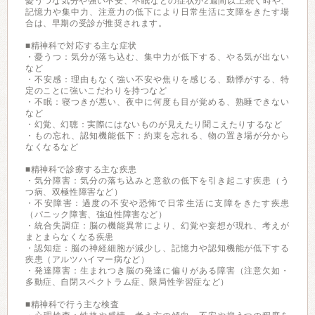
憂うつな気分や強い不安、不眠などの症状が2週間以上続く時や、
記憶力や集中力、注意力の低下により日常生活に支障をきたす場
合は、早期の受診が推奨されます。
■精神科で対応する主な症状
・憂うつ：気分が落ち込む、集中力が低下する、やる気が出ない
など
・不安感：理由もなく強い不安や焦りを感じる、動悸がする、特
定のことに強いこだわりを持つなど
・不眠：寝つきが悪い、夜中に何度も目が覚める、熟睡できない
など
・幻覚、幻聴：実際にはないものが見えたり聞こえたりするなど
・もの忘れ、認知機能低下：約束を忘れる、物の置き場が分から
なくなるなど
■精神科で診療する主な疾患
・気分障害：気分の落ち込みと意欲の低下を引き起こす疾患（う
つ病、双極性障害など）
・不安障害：過度の不安や恐怖で日常生活に支障をきたす疾患
（パニック障害、強迫性障害など）
・統合失調症：脳の機能異常により、幻覚や妄想が現れ、考えが
まとまらなくなる疾患
・認知症：脳の神経細胞が減少し、記憶力や認知機能が低下する
疾患（アルツハイマー病など）
・発達障害：生まれつき脳の発達に偏りがある障害（注意欠如・
多動症、自閉スペクトラム症、限局性学習症など）
■精神科で行う主な検査