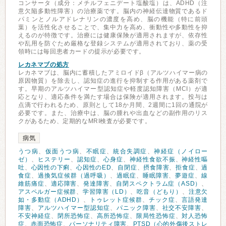
コンサータ（成分：メチルフェニデート塩酸塩）は、ADHD（注
意欠陥多動性障害）の治療薬です。脳内の神経伝達物質であるド
パミンとノルアドレナリンの濃度を高め、脳の機能（特に前頭
葉）を活性化させることで、集中力を高め、衝動性や多動性を抑
えるのが特徴です。治療には健康保険が適用されますが、依存性
や乱用を防ぐため厳格な登録システムが適用されており、薬の受
領時には毎回患者カードの提示が必要です。
レカネマブの処方
レカネマブは、脳内に蓄積したアミロイドβ（アルツハイマー病の
原因物質）を除去し、認知症の進行を抑制する作用がある薬剤で
す。早期のアルツハイマー型認知症や軽度認知障害（MCI）が適
応となり、適応条件を満たす場合は保険が適用されます。投与は
点滴で行われるため、原則として18か月間、2週間に1回の通院が
必要です。また、治療中は、脳の腫れや出血などの副作用のリス
クがあるため、定期的なMRI検査が必要です。
病気
うつ病
、
仮面うつ病
、
不眠症
、
統合失調症
、
神経症（ノイロー
ゼ）
、
ヒステリー
、
認知症
、
心身症
、
神経性食欲不振
、
神経性嘔
吐
、
心因性の下痢
、
心因性のED
、
自閉症
、
摂食障害
、
拒食症
、
過
食症
、
過換気症候群（過呼吸）
、
過眠症
、
睡眠障害
、
夢遊症
、
線
維筋痛症
、
適応障害
、
発達障害
、
自閉スペクトラム症（ASD）
、
アスペルガー症候群
、
学習障害（LD）
、
吃音（どもり）
、
注意欠
如・多動症（ADHD）
、
トゥレット症候群
、
チック症
、
言語発達
障害
、
アルツハイマー型認知症
、
パニック障害
、
社交不安障害
、
不安神経症
、
閉所恐怖症
、
高所恐怖症
、
限局性恐怖症
、
対人恐怖
症
、
赤面恐怖症
、
パーソナリティ障害
、
PTSD（心的外傷後ストレ