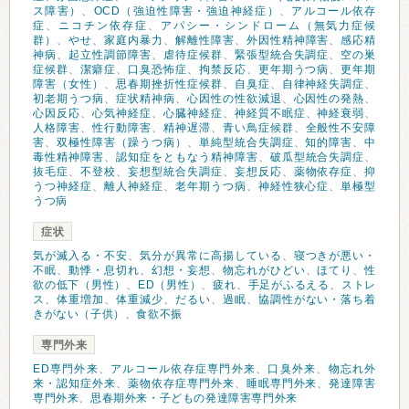
ス障害）
、
OCD（強迫性障害・強迫神経症）
、
アルコール依存
症
、
ニコチン依存症
、
アパシー・シンドローム（無気力症候
群）
、
やせ
、
家庭内暴力
、
解離性障害
、
外因性精神障害
、
感応精
神病
、
起立性調節障害
、
虐待症候群
、
緊張型統合失調症
、
空の巣
症候群
、
潔癖症
、
口臭恐怖症
、
拘禁反応
、
更年期うつ病
、
更年期
障害（女性）
、
思春期挫折性症候群
、
自臭症
、
自律神経失調症
、
初老期うつ病
、
症状精神病
、
心因性の性欲減退
、
心因性の発熱
、
心因反応
、
心気神経症
、
心臓神経症
、
神経質不眠症
、
神経衰弱
、
人格障害
、
性行動障害
、
精神遅滞
、
青い鳥症候群
、
全般性不安障
害
、
双極性障害（躁うつ病）
、
単純型統合失調症
、
知的障害
、
中
毒性精神障害
、
認知症をともなう精神障害
、
破瓜型統合失調症
、
抜毛症
、
不登校
、
妄想型統合失調症
、
妄想反応
、
薬物依存症
、
抑
うつ神経症
、
離人神経症
、
老年期うつ病
、
神経性狭心症
、
単極型
うつ病
症状
気が滅入る・不安
、
気分が異常に高揚している
、
寝つきが悪い・
不眠
、
動悸・息切れ
、
幻想・妄想
、
物忘れがひどい
、
ほてり
、
性
欲の低下（男性）
、
ED（男性）
、
疲れ
、
手足がふるえる
、
ストレ
ス
、
体重増加
、
体重減少
、
だるい
、
過眠
、
協調性がない・落ち着
きがない（子供）
、
食欲不振
専門外来
ED専門外来
、
アルコール依存症専門外来
、
口臭外来
、
物忘れ外
来・認知症外来
、
薬物依存症専門外来
、
睡眠専門外来
、
発達障害
専門外来
、
思春期外来・子どもの発達障害専門外来