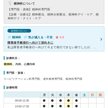
精神科について
【専門医・資格】
精神科専門医
【診療・治療法】
精神療法、精神分析療法、精神科デイ・ケア、精
神科デイ・ナイト・ケア
精神科の口コミ
精神科
気が滅入る・不安
5.0
障害者手帳発行へ向けて前向きに
私は障害者手帳発行へ向けて今まで発行できない病でしたが、昨今より障害者手帳発行が可能であるという情報があり、県内にもあまりその情報が浸透されていませんでした。 初めての来院で初めての精神病院とい
診療科目：
精神科
、内科、心療内科
専門医・資格：
リハビリテーション科専門医、老年精神専門医、精神科専門医
診療時間
月
火
水
木
金
土
日
祝
09:00-12:30
14:00-17:30