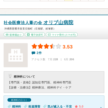
オリブ山病院
社会医療法人葦の会
沖縄県那覇市首里石嶺町（石嶺駅、経塚駅）
駐車場あり
電子決済可
マイナ受付
(スマホ可)
3.53
2件
アクセス数 7月:
228
| 6月:
206
精神科について
【専門医・資格】
認知症専門医、精神科専門医
【診療・治療法】
精神療法、精神科デイ・ケア
精神科の口コミ
精神科
発達障害
気が滅入る・不安
5.0