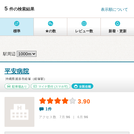
5
件の検索結果
表示順について
標準
★の数
レビュー数
新着・更新
駅周辺
平安病院
沖縄県浦添市経塚（経塚駅）
駐車場あり
マイナ受付
(スマホ可)
女医在籍
3.90
1件
アクセス数 7月:
96
| 6月:
96