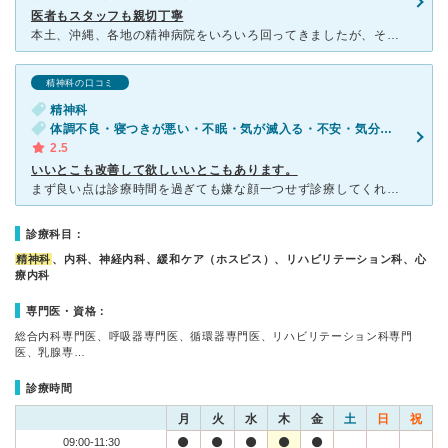
医者もスタッフも親切丁寧
本土、沖縄、各地の精神病院をいろいろ回ってきましたが、そのなかでこの病院は最も良い病院だと感じました。 一般に精神病院の医者や看護師は「高圧的だ」とよく言われるのですが、この病院
精神科の口コミ
精神科
体調不良・寝つきが悪い・不眠・気が滅入る・不安・気分が異常に高揚している
2.5
いいとこも改善して欲しいいとこもあります。
まず良い点は診療時間を過ぎても嫌な顔一つせず診療してくれる点、薬の量を出来るだけ最小限にとどめる点､施設が広くバリアフリーが整っている点、次に改善して欲しい点はなかなか自分の気持ちを私は出せないタイプ
診療科目：
精神科
、内科、神経内科、緩和ケア（ホスピス）、リハビリテーション科、心
療内科
専門医・資格：
総合内科専門医、呼吸器専門医、循環器専門医、リハビリテーション科専門
医、乳腺専…
診療時間
月
火
水
木
金
土
日
祝
09:00-11:30