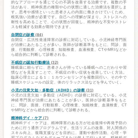
的なアプローチを通じて心の不調を改善する治療です。複数の手
法があり、精神疾患の種類や心の状態に適した治療法を選択しま
す。思考や感情といった患者さんの内面に働きかけていくため、
根気強い治療が必要です。自己への理解が深まり、ストレスへの
耐性を高めることで、心の状態が回復し、精神的な不安やストレ
スを軽減する効果が期待できます。
自閉症の診察
(84)
自閉症・広汎性発達障害の診察に対応している。小児神経専門医
が治療にあたることが多い。医師が診断基準をもとに、問診、面
接、行動観察、心理検査、知能検査、血液検査、CTやMRIなどか
ら総合的に判断して診断される。
不眠症の認知行動療法
(32)
睡眠薬に頼らずに、患者さんが持っている睡眠へのこだわりや習
慣などを見直すことで、不眠症の辛い症状を改善していく方法。
臨床心理士による１：１カウンセリングを複数回行い、その中で
睡眠スケジュールの設定、体のリラックス法などを学んでいく。
小児の注意欠如・多動症（ADHD）の診察
(31)
小児の注意欠如・多動症（ADHD）の診察に対応している。小児
神経専門医が治療にあたることが多い。医師が診断基準をもと
に、問診、面接、行動観察、心理検査、知能検査、血液検査、CT
やMRIなどから総合的に判断して診断される。
精神科デイ・ケア
(7)
精神科デイ・ケアは、精神障害のある方が社会復帰や再発予防の
ために行う通所プログラムです。生活リズムの改善、対人関係の
スキル向上、復職支援などを目的に、運動や創作活動、心理・学
習プログラムなどをグループまたは個人で行います。精神科デ