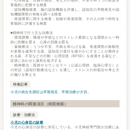
・心理検査：性格や感情、考え方の傾向、不安や抑うつの程度を
客観的に把握する検査
・認知機能検査：脳の認知機能を評価し、認知症の早期発見や認
知機能障害の有無を調べる検査
・発達障害に関する検査：知能や発達段階、その人の持つ特性を
客観的に評価する検査
■精神科で行う主な治療法
・環境調整：職場や学校などのストレス要因となる環境から一時
的に距離を置き、心身の回復を図る
・薬物療法：うつや不安、不眠を和らげる薬、発達障害の衝動性
や多動を緩和する薬、認知症の進行を緩やかにすることが期待さ
れる薬、不安などの行動・心理症状（BPSD）を改善する薬など、
症状に合わせた薬剤を処方する
・精神療法：医師やカウンセラー（公認心理師、臨床心理士）と
の対話（認知行動療法など）を通じ、ストレスの対処法や考え方
の偏りを整える
特集記事
小児の統合失調症は早期発見、早期治療が大切。
精神科の関連項目（病院検索）
診療・治療法
小児の心身症の診察
小児の心身症の診察に対応している。小児神経専門医が治療にあ