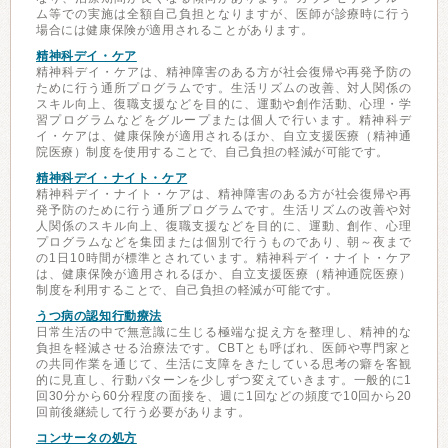
ム等での実施は全額自己負担となりますが、医師が診療時に行う
場合には健康保険が適用されることがあります。
精神科デイ・ケア
精神科デイ・ケアは、精神障害のある方が社会復帰や再発予防の
ために行う通所プログラムです。生活リズムの改善、対人関係の
スキル向上、復職支援などを目的に、運動や創作活動、心理・学
習プログラムなどをグループまたは個人で行います。精神科デ
イ・ケアは、健康保険が適用されるほか、自立支援医療（精神通
院医療）制度を使用することで、自己負担の軽減が可能です。
精神科デイ・ナイト・ケア
精神科デイ・ナイト・ケアは、精神障害のある方が社会復帰や再
発予防のために行う通所プログラムです。生活リズムの改善や対
人関係のスキル向上、復職支援などを目的に、運動、創作、心理
プログラムなどを集団または個別で行うものであり、朝～夜まで
の1日10時間が標準とされています。精神科デイ・ナイト・ケア
は、健康保険が適用されるほか、自立支援医療（精神通院医療）
制度を利用することで、自己負担の軽減が可能です。
うつ病の認知行動療法
日常生活の中で無意識に生じる極端な捉え方を整理し、精神的な
負担を軽減させる治療法です。CBTとも呼ばれ、医師や専門家と
の共同作業を通じて、生活に支障をきたしている思考の癖を客観
的に見直し、行動パターンを少しずつ変えていきます。一般的に1
回30分から60分程度の面接を、週に1回などの頻度で10回から20
回前後継続して行う必要があります。
コンサータの処方