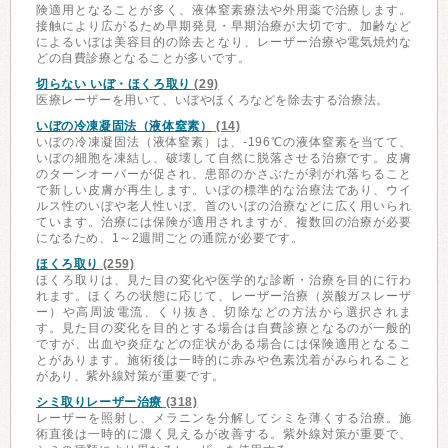
険適用となることが多く、液体窒素療法や外用薬で治療します。
接触により広がるため早期発見・早期治療が大切です。加齢など
によるいぼは美容目的の除去となり、レーザー治療や電気焼灼な
どの自費診療となることが多いです。
切らない いぼ・ほくろ取り
(29)
医療レーザーを用いて、いぼやほくろなどを除去する治療法。
いぼの冷凍凝固法（液体窒素）
(14)
いぼの冷凍凝固法（液体窒素）は、-196℃の液体窒素を当てて、
いぼの細胞を凍結し、破壊して自然に脱落させる治療です。皮膚
のターンオーバーが促され、患部のかさぶたが剥がれ落ちること
で新しい皮膚が再生します。いぼの標準的な治療法であり、ウイ
ルス性のいぼや老人性いぼ、首のいぼの治療などに広く用いられ
ています。治療には保険が適用されますが、複数回の治療が必要
になるため、1～2週間ごとの通院が必要です。
ほくろ取り
(259)
ほくろ取りは、見た目の変化や医学的な診断・治療を目的に行わ
れます。ほくろの状態に応じて、レーザー治療（炭酸ガスレーザ
ー）や高周波電流、くり抜き、切除などの方法から選択されま
す。見た目の変化を目的とする場合は自費診療となるのが一般的
ですが、出血や炎症などの症状がある場合には保険適用となるこ
とがあります。施術後は一時的に赤みや色素沈着がみられること
があり、紫外線対策が重要です。
シミ取りレーザー治療
(318)
レーザーを照射し、メラニンを分解してシミを薄くする治療。施
術直後は一時的に濃く見えるが改善する。紫外線対策が重要で、