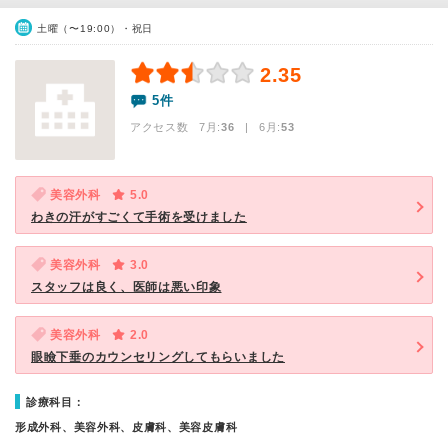
土曜（〜19:00）・祝日
2.35
5件
アクセス数 7月:
36
| 6月:
53
美容外科
5.0
わきの汗がすごくて手術を受けました
美容外科
3.0
スタッフは良く、医師は悪い印象
美容外科
2.0
眼瞼下垂のカウンセリングしてもらいました
診療科目：
形成外科、美容外科、皮膚科、美容皮膚科