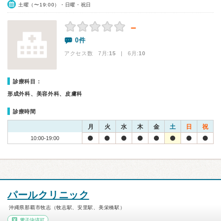
土曜（〜19:00）・日曜・祝日
－
0件
アクセス数 7月:
15
| 6月:
10
診療科目：
形成外科、美容外科、皮膚科
診療時間
月
火
水
木
金
土
日
祝
10:00-19:00
パールクリニック
沖縄県那覇市牧志（牧志駅、安里駅、美栄橋駅）
電子決済可