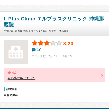
L Plus Clinic エルプラスクリニック 沖縄那
覇院
沖縄県那覇市真嘉比（おもろまち駅、安里駅、牧志駅）
3.20
1件
アクセス数 7月:
31
| 6月:
13
4.0
安心感はありました
診療科目：
美容皮膚科