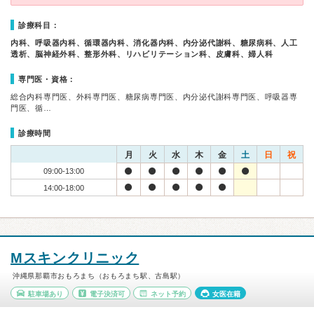
診療科目：
内科、呼吸器内科、循環器内科、消化器内科、内分泌代謝科、糖尿病科、人工
透析、脳神経外科、整形外科、リハビリテーション科、皮膚科、婦人科
専門医・資格：
総合内科専門医、外科専門医、糖尿病専門医、内分泌代謝科専門医、呼吸器専
門医、循…
診療時間
月
火
水
木
金
土
日
祝
09:00-13:00
14:00-18:00
Mスキンクリニック
沖縄県那覇市おもろまち（おもろまち駅、古島駅）
駐車場あり
電子決済可
ネット予約
女医在籍