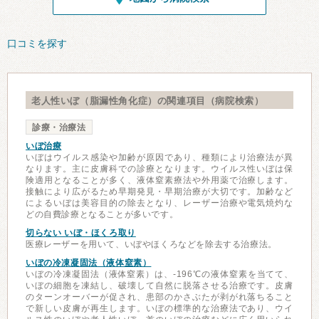
口コミを探す
老人性いぼ（脂漏性角化症）の関連項目（病院検索）
診療・治療法
いぼ治療
いぼはウイルス感染や加齢が原因であり、種類により治療法が異
なります。主に皮膚科での診療となります。ウイルス性いぼは保
険適用となることが多く、液体窒素療法や外用薬で治療します。
接触により広がるため早期発見・早期治療が大切です。加齢など
によるいぼは美容目的の除去となり、レーザー治療や電気焼灼な
どの自費診療となることが多いです。
切らない いぼ・ほくろ取り
医療レーザーを用いて、いぼやほくろなどを除去する治療法。
いぼの冷凍凝固法（液体窒素）
いぼの冷凍凝固法（液体窒素）は、-196℃の液体窒素を当てて、
いぼの細胞を凍結し、破壊して自然に脱落させる治療です。皮膚
のターンオーバーが促され、患部のかさぶたが剥がれ落ちること
で新しい皮膚が再生します。いぼの標準的な治療法であり、ウイ