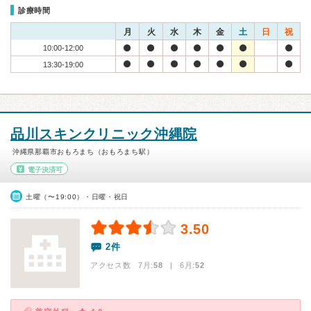
診療時間
月
火
水
木
金
土
日
祝
10:00-12:00
13:30-19:00
品川スキンクリニック沖縄院
沖縄県那覇市おもろまち（おもろまち駅）
電子決済可
土曜（〜19:00）・日曜・祝日
3.50
2件
アクセス数 7月:
58
| 6月:
52