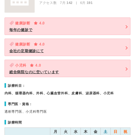
アクセス数 7月:
142
| 6月:
191
健康診断
4.0
毎年の健診で
健康診断
4.0
会社の定期健診にて
小児科
4.0
総合病院なのに空いています
診療科目：
内科、循環器内科、外科、心臓血管外科、皮膚科、泌尿器科、小児科
専門医・資格：
透析専門医、小児科専門医
診療時間
月
火
水
木
金
土
日
祝