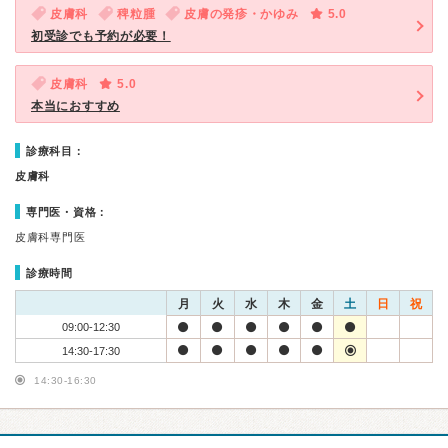
皮膚科
稗粒腫
皮膚の発疹・かゆみ
5.0
初受診でも予約が必要！
皮膚科
5.0
本当におすすめ
診療科目：
皮膚科
専門医・資格：
皮膚科専門医
診療時間
月
火
水
木
金
土
日
祝
09:00-12:30
14:30-17:30
14:30-16:30