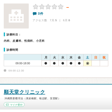
－
0件
アクセス数 7月:
5
| 6月:
6
診療科目：
内科、皮膚科、性病科、小児科
診療時間
月
火
水
木
金
土
日
祝
09:00-18:00
09:00-12:30
順天堂クリニック
沖縄県那覇市泊（美栄橋駅、牧志駅、安里駅）
マイナ受付