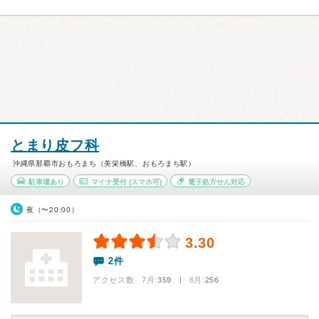
とまり皮フ科
沖縄県那覇市おもろまち（美栄橋駅、おもろまち駅）
駐車場あり
マイナ受付
(スマホ可)
電子処方せん対応
夜（〜20:00）
3.30
2件
アクセス数 7月:
359
| 6月:
256