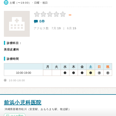
土曜（〜19:00）・日曜・祝日
－
0件
アクセス数 7月:
19
| 6月:
15
診療科目：
美容皮膚科
診療時間
月
火
水
木
金
土
日
祝
10:00-19:00
10:00-18:00
前浜小児科医院
沖縄県那覇市松川（安里駅、おもろまち駅、牧志駅）
マイナ受付