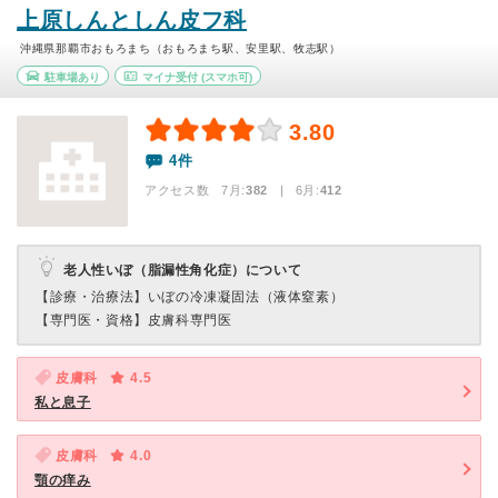
上原しんとしん皮フ科
沖縄県那覇市おもろまち（おもろまち駅、安里駅、牧志駅）
駐車場あり
マイナ受付
(スマホ可)
3.80
4件
アクセス数 7月:
382
| 6月:
412
老人性いぼ（脂漏性角化症）について
【診療・治療法】
いぼの冷凍凝固法（液体窒素）
【専門医・資格】
皮膚科専門医
皮膚科
4.5
私と息子
皮膚科
4.0
顎の痒み