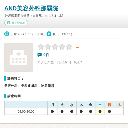
AND美容外科那覇院
沖縄県那覇市銘苅（古島駅、おもろまち駅）
電子決済可
土曜（〜20:00）・日曜
夜（〜20:00）
－
0件
アクセス数 7月:
15
| 6月:
7
診療科目：
美容外科、美容皮膚科、泌尿器科
診療時間
月
火
水
木
金
土
日
祝
09:00-20:00