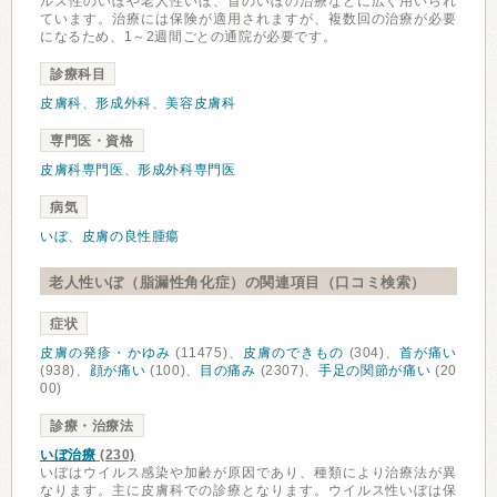
ルス性のいぼや老人性いぼ、首のいぼの治療などに広く用いられ
ています。治療には保険が適用されますが、複数回の治療が必要
になるため、1～2週間ごとの通院が必要です。
診療科目
皮膚科
、
形成外科
、
美容皮膚科
専門医・資格
皮膚科専門医
、
形成外科専門医
病気
いぼ
、
皮膚の良性腫瘍
老人性いぼ（脂漏性角化症）の関連項目（口コミ検索）
症状
皮膚の発疹・かゆみ
(11475)、
皮膚のできもの
(304)、
首が痛い
(938)、
顔が痛い
(100)、
目の痛み
(2307)、
手足の関節が痛い
(20
00)
診療・治療法
いぼ治療
(230)
いぼはウイルス感染や加齢が原因であり、種類により治療法が異
なります。主に皮膚科での診療となります。ウイルス性いぼは保