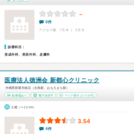
－
0件
アクセス数 7月:
4
| 6月:
3
診療科目：
形成外科、美容外科、皮膚科
医療法人徳洲会 新都心クリニック
沖縄県那覇市銘苅（古島駅、おもろまち駅）
駐車場あり
電子決済可
マイナ受付
(スマホ可)
土曜（〜12:00）
3.54
4件