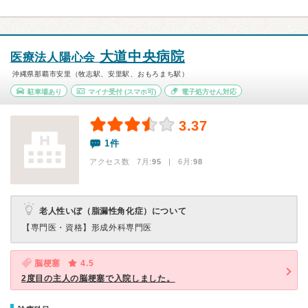
大道中央病院
医療法人陽心会
沖縄県那覇市安里（牧志駅、安里駅、おもろまち駅）
駐車場あり
マイナ受付
(スマホ可)
電子処方せん対応
3.37
1件
アクセス数 7月:
95
| 6月:
98
老人性いぼ（脂漏性角化症）について
【専門医・資格】
形成外科専門医
脳梗塞
4.5
2度目の主人の脳梗塞で入院しました。