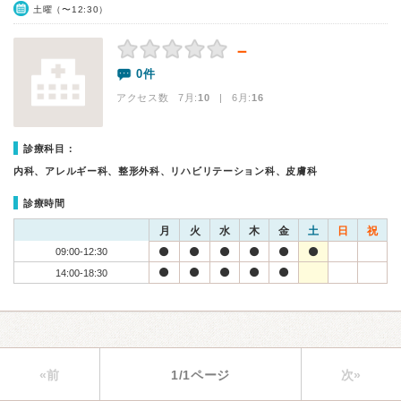
土曜（〜12:30）
－
0件
アクセス数 7月:
10
| 6月:
16
診療科目：
内科、アレルギー科、整形外科、リハビリテーション科、皮膚科
診療時間
月
火
水
木
金
土
日
祝
09:00-12:30
14:00-18:30
«前
1/1ページ
次»