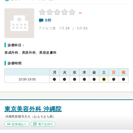
－
0件
アクセス数 7月:
29
| 6月:
53
診療科目：
形成外科、美容外科、美容皮膚科
診療時間
月
火
水
木
金
土
日
祝
10:00-19:00
東京美容外科 沖縄院
沖縄県那覇市天久（おもろまち駅）
駐車場あり
電子決済可