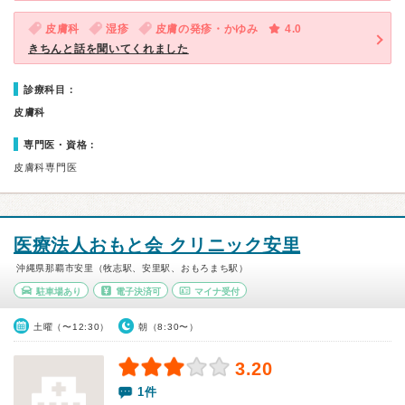
皮膚科
湿疹
皮膚の発疹・かゆみ
4.0
きちんと話を聞いてくれました
診療科目：
皮膚科
専門医・資格：
皮膚科専門医
医療法人おもと会 クリニック安里
沖縄県那覇市安里（牧志駅、安里駅、おもろまち駅）
駐車場あり
電子決済可
マイナ受付
土曜（〜12:30）
朝（8:30〜）
3.20
1件