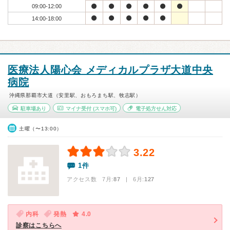
09:00-12:00
14:00-18:00
医療法人陽心会 メディカルプラザ大道中央
病院
沖縄県那覇市大道（安里駅、おもろまち駅、牧志駅）
駐車場あり
マイナ受付
(スマホ可)
電子処方せん対応
土曜（〜13:00）
3.22
1件
アクセス数 7月:
87
| 6月:
127
内科
発熱
4.0
診察はこちらへ