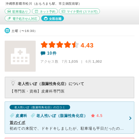
沖縄県那覇市松川（おもろまち駅、市立病院前駅）
駐車場あり
ネット予約
マイナ受付
(スマホ可)
電子処方せん対応
女医在籍
土曜（〜16:30）
4.43
10件
アクセス数 7月:
1,035
| 6月:
1,002
老人性いぼ（脂漏性角化症）について
【専門医・資格】
皮膚科専門医
老人性いぼ（脂漏性角化症）の口コミ
皮膚科
老人性いぼ（脂漏性角化症）
4.5
首のイボ
初めての来院で、ドキドキしましたが、駐車場も平日だったので空いてました。首のイボとるの初めてで、興味津々でした。受付の方も先生も、また、施術してくれた、看護師さんも丁寧に対応してくれましたので、安心し