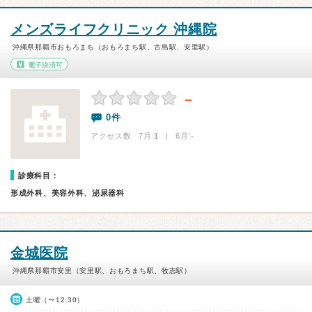
メンズライフクリニック 沖縄院
沖縄県那覇市おもろまち（おもろまち駅、古島駅、安里駅）
電子決済可
－
0件
アクセス数 7月:
1
| 6月:
-
診療科目：
形成外科、美容外科、泌尿器科
金城医院
沖縄県那覇市安里（安里駅、おもろまち駅、牧志駅）
土曜（〜12:30）