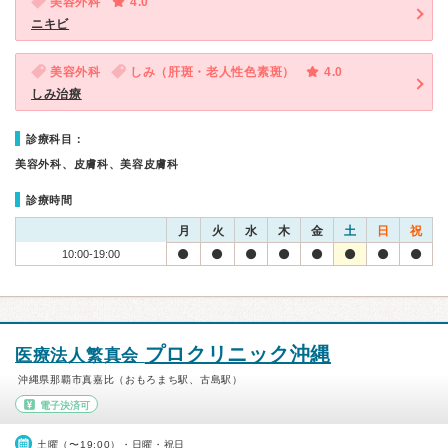
美容外科
4.0
ニキビ
美容外科
しみ（肝斑・老人性色素斑）
4.0
しみ治療
診療科目：
美容外科、皮膚科、美容皮膚科
診療時間
月
火
水
木
金
土
日
祝
10:00-19:00
プロクリニック沖縄
医療法人繁真会
沖縄県那覇市真嘉比（おもろまち駅、古島駅）
電子決済可
土曜（〜19:00）・日曜・祝日