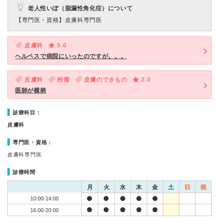
老人性いぼ（脂漏性角化症）について
【専門医・資格】
皮膚科専門医
皮膚科
5.0
ヘルペスで病院にいったのですが。。。
皮膚科
粉瘤
皮膚のできもの
2.0
医師が横柄
診療科目：
皮膚科
専門医・資格：
皮膚科専門医
診療時間
月
火
水
木
金
土
日
祝
10:00-14:00
16:00-20:00