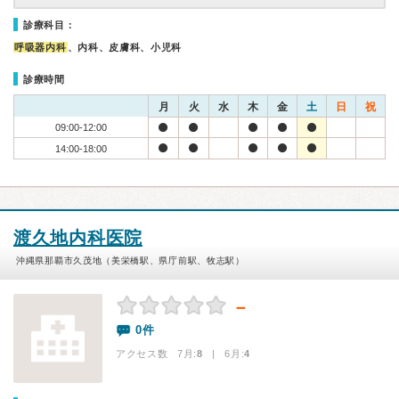
診療科目：
呼吸器内科
、内科、皮膚科、小児科
診療時間
月
火
水
木
金
土
日
祝
09:00-12:00
14:00-18:00
渡久地内科医院
沖縄県那覇市久茂地（美栄橋駅、県庁前駅、牧志駅）
－
0件
アクセス数 7月:
8
| 6月:
4