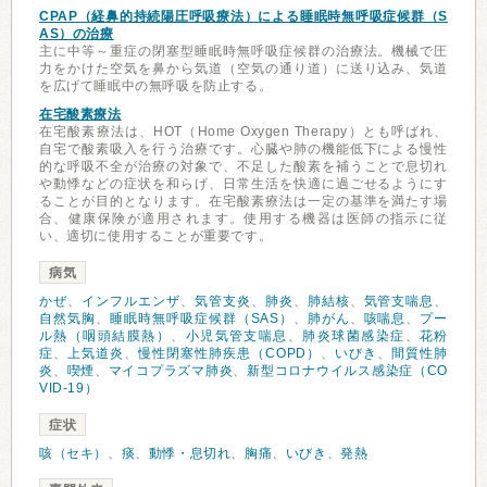
CPAP（経鼻的持続陽圧呼吸療法）による睡眠時無呼吸症候群（S
AS）の治療
主に中等～重症の閉塞型睡眠時無呼吸症候群の治療法。機械で圧
力をかけた空気を鼻から気道（空気の通り道）に送り込み、気道
を広げて睡眠中の無呼吸を防止する。
在宅酸素療法
在宅酸素療法は、HOT（Home Oxygen Therapy）とも呼ばれ、
自宅で酸素吸入を行う治療です。心臓や肺の機能低下による慢性
的な呼吸不全が治療の対象で、不足した酸素を補うことで息切れ
や動悸などの症状を和らげ、日常生活を快適に過ごせるようにす
ることが目的となります。在宅酸素療法は一定の基準を満たす場
合、健康保険が適用されます。使用する機器は医師の指示に従
い、適切に使用することが重要です。
病気
かぜ
、
インフルエンザ
、
気管支炎
、
肺炎
、
肺結核
、
気管支喘息
、
自然気胸
、
睡眠時無呼吸症候群（SAS）
、
肺がん
、
咳喘息
、
プー
ル熱（咽頭結膜熱）
、
小児気管支喘息
、
肺炎球菌感染症
、
花粉
症
、
上気道炎
、
慢性閉塞性肺疾患（COPD）
、
いびき
、
間質性肺
炎
、
喫煙
、
マイコプラズマ肺炎
、
新型コロナウイルス感染症（CO
VID-19）
症状
咳（セキ）
、
痰
、
動悸・息切れ
、
胸痛
、
いびき
、
発熱