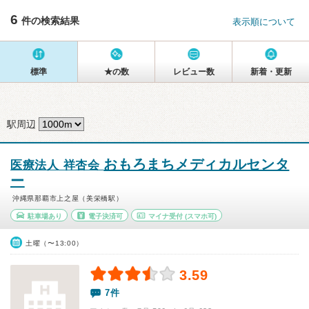
6
件の検索結果
表示順について
標準
★の数
レビュー数
新着・更新
駅周辺
おもろまちメディカルセンタ
医療法人 祥杏会
ー
沖縄県那覇市上之屋（美栄橋駅）
駐車場あり
電子決済可
マイナ受付
(スマホ可)
土曜（〜13:00）
3.59
7件