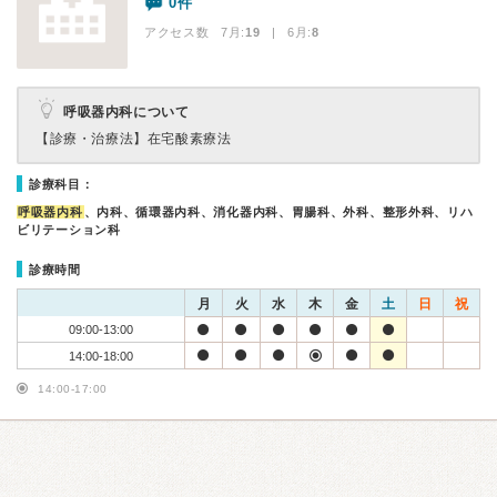
0件
アクセス数 7月:
19
| 6月:
8
呼吸器内科について
【診療・治療法】
在宅酸素療法
診療科目：
呼吸器内科
、内科、循環器内科、消化器内科、胃腸科、外科、整形外科、リハ
ビリテーション科
診療時間
月
火
水
木
金
土
日
祝
09:00-13:00
14:00-18:00
14:00-17:00