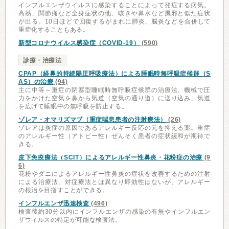
インフルエンザウイルスに感染することによって発症する病気。
高熱、関節痛など全身症状の他、咳きや鼻水など風邪と似た症状
が出る。10日ほどで回復するがまれに肺炎、脳炎などを合併して
重症化することもある。
新型コロナウイルス感染症（COVID-19）
(590)
診療・治療法
CPAP（経鼻的持続陽圧呼吸療法）による睡眠時無呼吸症候群（S
AS）の治療
(94)
主に中等～重症の閉塞型睡眠時無呼吸症候群の治療法。機械で圧
力をかけた空気を鼻から気道（空気の通り道）に送り込み、気道
を広げて睡眠中の無呼吸を防止する。
ゾレア・オマリズマブ（重症喘息患者の注射療法）
(26)
ゾレアは炎症の原因であるアレルギー反応の元を抑える薬。重症
のアレルギー性（アトピー性）ぜんそく患者の症状緩和が期待で
きる。
皮下免疫療法（SCIT）によるアレルギー性鼻炎・花粉症の治療
(9
6)
花粉やダニによるアレルギー性鼻炎の症状を改善するための注射
による治療法。対症療法とは異なり即効性はないが、アレルギー
の根治を目指すことができる。
インフルエンザ迅速検査
(496)
検査後約30分以内にインフルエンザの感染の有無やインフルエン
ザウィルスの特定が可能な検査法。