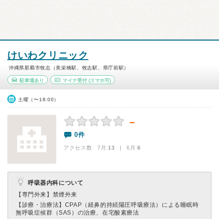
けいわクリニック
沖縄県那覇市牧志（美栄橋駅、牧志駅、県庁前駅）
駐車場あり
マイナ受付
(スマホ可)
土曜（〜18:00）
－
0件
アクセス数 7月:
13
| 6月:
6
呼吸器内科について
【専門外来】
禁煙外来
【診療・治療法】
CPAP（経鼻的持続陽圧呼吸療法）による睡眠時
無呼吸症候群（SAS）の治療、在宅酸素療法