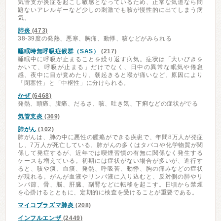
気管支が炎症を起こし敏感となっているため、正常な気道なら問
題ないアレルギーなど少しの刺激でも咳が慢性的に出てしまう病
気。
肺炎
(473)
38-39度の発熱、悪寒、胸痛、動悸、咳などがみられる
睡眠時無呼吸症候群（SAS）
(217)
睡眠中に呼吸が止まることを繰り返す病気。症状は「大いびきを
かいて、呼吸が止まる」だけでなく、日中の異常な眠気や倦怠
感、夜中に目が覚めたり、朝起きると喉が痛いなど。原因により
「閉塞性」と「中枢性」に分けられる。
かぜ
(6468)
発熱、頭痛、腹痛、だるさ、咳、吐き気、下痢などの症状がでる
気管支炎
(369)
肺がん
(102)
肺がんは、肺の中に悪性の腫瘍ができる疾患で、年間8万人が発症
し、7万人が死亡している。肺がんの多くはタバコや化学物質が関
係して発症するが、近年では喫煙習慣の有無に関係なく発生する
ケースも増えている。初期には症状がない場合が多いが、進行す
ると、咳や痰、血痰、発熱、呼吸苦、動悸、胸の痛みなどの症状
が現れる。がんが血液やリンパ液に入り込むと、反対側の肺やリ
ンパ節、骨、脳、肝臓、副腎などに転移を起こす。日頃から禁煙
を心掛けるとともに、定期的に検査を受けることが重要である。
マイコプラズマ肺炎
(208)
インフルエンザ
(2449)