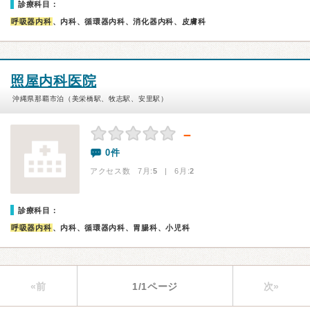
診療科目：
呼吸器内科
、内科、循環器内科、消化器内科、皮膚科
照屋内科医院
沖縄県那覇市泊（美栄橋駅、牧志駅、安里駅）
－
0件
アクセス数 7月:
5
| 6月:
2
診療科目：
呼吸器内科
、内科、循環器内科、胃腸科、小児科
«前
1/1ページ
次»