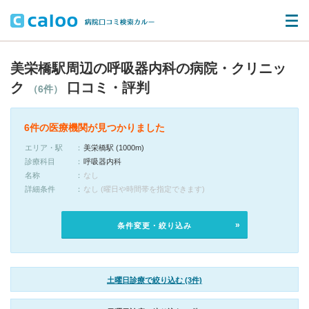
美栄橋駅周辺の呼吸器内科の病院・クリニッ
ク
口コミ・評判
（6件）
6件の医療機関が見つかりました
エリア・駅
美栄橋駅 (1000m)
診療科目
呼吸器内科
名称
なし
詳細条件
なし (曜日や時間帯を指定できます)
条件変更・絞り込み
土曜日診療で絞り込む (3件)