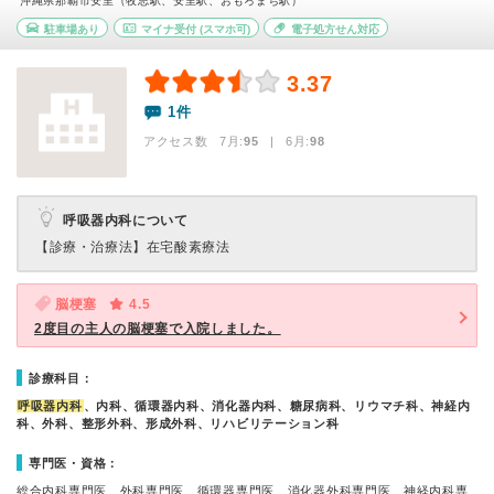
沖縄県那覇市安里（牧志駅、安里駅、おもろまち駅）
駐車場あり
マイナ受付
(スマホ可)
電子処方せん対応
3.37
1件
アクセス数 7月:
95
| 6月:
98
呼吸器内科について
【診療・治療法】
在宅酸素療法
脳梗塞
4.5
2度目の主人の脳梗塞で入院しました。
診療科目：
呼吸器内科
、内科、循環器内科、消化器内科、糖尿病科、リウマチ科、神経内
科、外科、整形外科、形成外科、リハビリテーション科
専門医・資格：
総合内科専門医、外科専門医、循環器専門医、消化器外科専門医、神経内科専