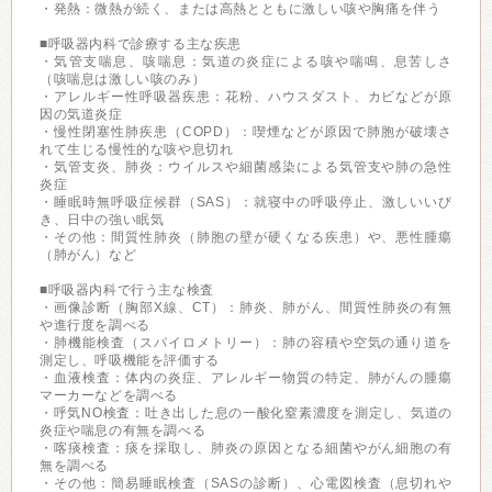
・発熱：微熱が続く、または高熱とともに激しい咳や胸痛を伴う
■呼吸器内科で診療する主な疾患
・気管支喘息、咳喘息：気道の炎症による咳や喘鳴、息苦しさ
（咳喘息は激しい咳のみ）
・アレルギー性呼吸器疾患：花粉、ハウスダスト、カビなどが原
因の気道炎症
・慢性閉塞性肺疾患（COPD）：喫煙などが原因で肺胞が破壊さ
れて生じる慢性的な咳や息切れ
・気管支炎、肺炎：ウイルスや細菌感染による気管支や肺の急性
炎症
・睡眠時無呼吸症候群（SAS）：就寝中の呼吸停止、激しいいび
き、日中の強い眠気
・その他：間質性肺炎（肺胞の壁が硬くなる疾患）や、悪性腫瘍
（肺がん）など
■呼吸器内科で行う主な検査
・画像診断（胸部X線、CT）：肺炎、肺がん、間質性肺炎の有無
や進行度を調べる
・肺機能検査（スパイロメトリー）：肺の容積や空気の通り道を
測定し、呼吸機能を評価する
・血液検査：体内の炎症、アレルギー物質の特定、肺がんの腫瘍
マーカーなどを調べる
・呼気NO検査：吐き出した息の一酸化窒素濃度を測定し、気道の
炎症や喘息の有無を調べる
・喀痰検査：痰を採取し、肺炎の原因となる細菌やがん細胞の有
無を調べる
・その他：簡易睡眠検査（SASの診断）、心電図検査（息切れや