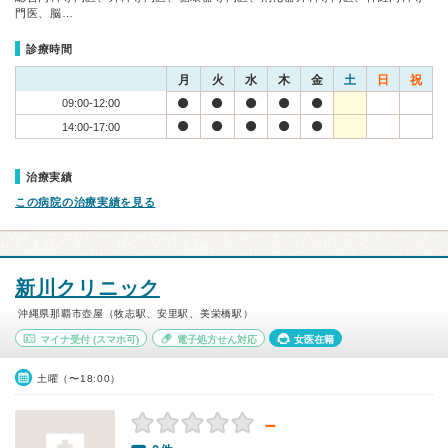
門医、脳…
診療時間
月
火
水
木
金
土
日
祝
09:00-12:00
14:00-17:00
治療実績
この病院の治療実績を見る
新川クリニック
沖縄県那覇市壺屋（牧志駅、安里駅、美栄橋駅）
マイナ受付
(スマホ可)
電子処方せん対応
女医在籍
土曜（〜18:00）
－