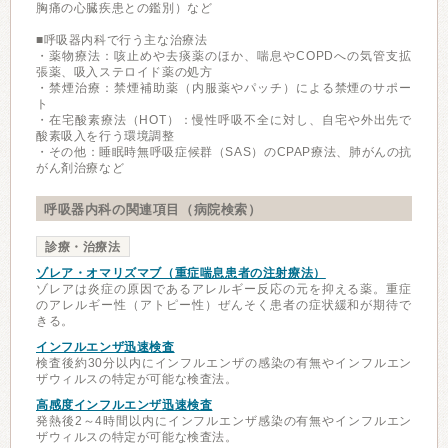
胸痛の心臓疾患との鑑別）など
■呼吸器内科で行う主な治療法
・薬物療法：咳止めや去痰薬のほか、喘息やCOPDへの気管支拡
張薬、吸入ステロイド薬の処方
・禁煙治療：禁煙補助薬（内服薬やパッチ）による禁煙のサポー
ト
・在宅酸素療法（HOT）：慢性呼吸不全に対し、自宅や外出先で
酸素吸入を行う環境調整
・その他：睡眠時無呼吸症候群（SAS）のCPAP療法、肺がんの抗
がん剤治療など
呼吸器内科の関連項目（病院検索）
診療・治療法
ゾレア・オマリズマブ（重症喘息患者の注射療法）
ゾレアは炎症の原因であるアレルギー反応の元を抑える薬。重症
のアレルギー性（アトピー性）ぜんそく患者の症状緩和が期待で
きる。
インフルエンザ迅速検査
検査後約30分以内にインフルエンザの感染の有無やインフルエン
ザウィルスの特定が可能な検査法。
高感度インフルエンザ迅速検査
発熱後2～4時間以内にインフルエンザ感染の有無やインフルエン
ザウィルスの特定が可能な検査法。