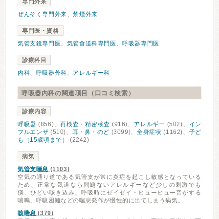
専門外来
ぜんそく専門外来
、
禁煙外来
専門医・資格
気管支鏡専門医
、
気管食道科専門医
、
呼吸器専門医
診療科目
内科
、
呼吸器外科
、
アレルギー科
呼吸器内科の関連項目（口コミ検索）
診療内容
呼吸器
(856)、
再検査・精密検査
(916)、
アレルギー
(502)、
イン
フルエンザ
(510)、
耳・鼻・のど
(3099)、
全身症状
(1162)、
子ど
も（15歳頃まで）
(2242)
病気
気管支喘息
(1103)
空気の通り道である気管支が常に炎症を起こし敏感となっている
ため、正常な気道なら問題ないアレルギーなど少しの刺激でも
痰、ひどい咳き込み、呼吸時にゼイゼイ・ヒューヒュー音がする
喘鳴、呼吸困難などの喘息発作が慢性的に出てしまう病気。
咳喘息
(379)