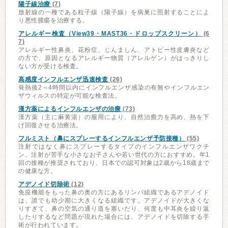
陽子線治療
(7)
放射線の一種である粒子線（陽子線）を病巣に照射することによ
り悪性腫瘍を治療する。
アレルギー検査（View39・MAST36・ドロップスクリーン）
(6
7)
アレルギー性鼻炎、花粉症、じんましん、アトピー性皮膚炎など
の方で、原因となるアレルギー物質（アレルゲン）がはっきりし
ない方が受ける検査。
高感度インフルエンザ迅速検査
(26)
発熱後2～4時間以内にインフルエンザ感染の有無やインフルエン
ザウィルスの特定が可能な検査法。
漢方薬によるインフルエンザの治療
(73)
漢方薬（主に麻黄湯）の服用により、自然治癒力を高め、熱を下
げ回復させる治療法。
フルミスト（鼻にスプレーするインフルエンザ予防接種）
(55)
注射ではなく鼻にスプレーするタイプのインフルエンザワクチ
ン。注射が苦手な小さなお子さんや若い世代の方におすすめ。年1
回の接種が推奨されており、日本での認可対象は2歳から18歳まで
の健康な方。
アデノイド切除術
(12)
免疫機能をもった鼻の奥の方にあるリンパ組織であるアデノイド
は、誰でも幼少期に大きくなる組織です。アデノイドが大きくな
りすぎて、鼻の空気の通り道を塞いだり、何度も中耳炎を繰り返
したりするなど問題が現れた場合には、アデノイドを切除する手
術が行われています。