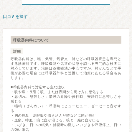
口コミを探す
呼吸器内科について
詳細
呼吸器内科は、喉、気管、気管支、肺などの呼吸器疾患を専門と
する診療科です。呼吸機能や気道の状態を調べる専門的な検査に
対応しています。治療は薬物療法が中心ですが、肺がんなどで手
術が必要な場合には呼吸器外科と連携して治療にあたる場合もあ
ります。
■呼吸器内科で対応する主な症状
・咳や痰：長引く咳、または夜間から明け方に悪化する
・息切れ、息苦しさ：階段の昇降や歩行時、安静時に息苦しさを
感じる
・喘鳴（ぜんめい）：呼吸時にヒューヒュー、ゼーゼーと音がす
る
・胸の痛み：深呼吸や咳き込んだ時などに胸が痛む
・血痰、喀血：痰に血が混じる、咳と一緒に血が出る
・いびき、日中の眠気：就寝時の激しいいびきや呼吸停止、日中
の強い眠気