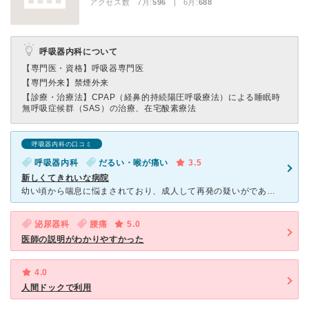
アクセス数 7月:
596
| 6月:
688
呼吸器内科について
【専門医・資格】
呼吸器専門医
【専門外来】
禁煙外来
【診療・治療法】
CPAP（経鼻的持続陽圧呼吸療法）による睡眠時
無呼吸症候群（SAS）の治療、在宅酸素療法
呼吸器内科の口コミ
呼吸器内科
だるい・喉が痛い
3.5
新しくてきれいな病院
幼い頃から喘息に悩まされており、成人して再発の疑いがであったため、知人に紹介されてこちらの病院に通院しました。気管支が狭くなっているような感じと息苦しさの症状があり、呼吸器内科の専門医にかかりました。
泌尿器科
腰痛
5.0
医師の説明がわかりやすかった
4.0
人間ドックで利用