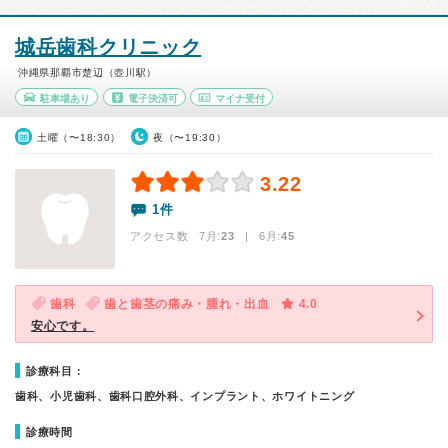
城岳歯科クリニック
沖縄県那覇市楚辺（壺川駅）
駐車場あり
電子決済可
マイナ受付
土曜（〜18:30）
夜（〜19:30）
3.22
1件
アクセス数 7月:
23
| 6月:
45
歯科
歯と歯茎の痛み・腫れ・出血
4.0
安心です。
診療科目：
歯科、小児歯科、歯科口腔外科、インプラント、ホワイトニング
診療時間