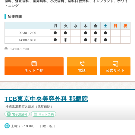
歯科、矯正歯科、歯周病科、小児歯科、歯科口腔外科、インプラント、ホワイ
トニング
診療時間
月
火
水
木
金
土
日
祝
09:30-12:00
14:00-18:00
14:00-17:30
ネット予約
電話
公式サイト
TCB東京中央美容外科 那覇院
沖縄県那覇市久茂地（県庁前駅）
電子決済可
ネット予約
土曜（〜19:00）・日曜・祝日