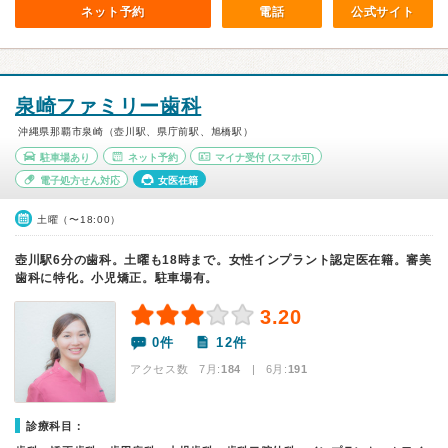
ネット予約
電話
公式サイト
泉崎ファミリー歯科
沖縄県那覇市泉崎（壺川駅、県庁前駅、旭橋駅）
駐車場あり
ネット予約
マイナ受付
(スマホ可)
電子処方せん対応
女医在籍
土曜（〜18:00）
壺川駅6分の歯科。土曜も18時まで。女性インプラント認定医在籍。審美
歯科に特化。小児矯正。駐車場有。
3.20
0件
12件
アクセス数 7月:
184
| 6月:
191
診療科目：