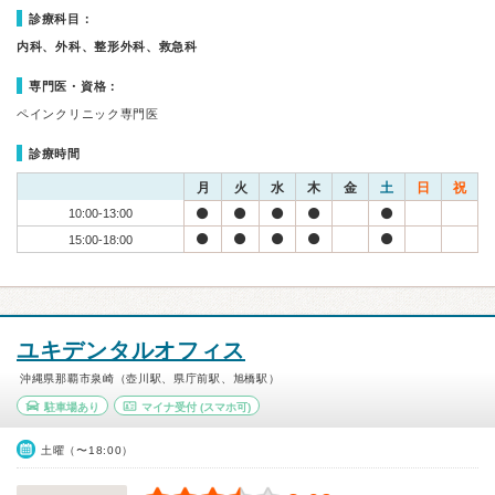
診療科目：
内科、外科、整形外科、救急科
専門医・資格：
ペインクリニック専門医
診療時間
月
火
水
木
金
土
日
祝
10:00-13:00
15:00-18:00
ユキデンタルオフィス
沖縄県那覇市泉崎（壺川駅、県庁前駅、旭橋駅）
駐車場あり
マイナ受付
(スマホ可)
土曜（〜18:00）