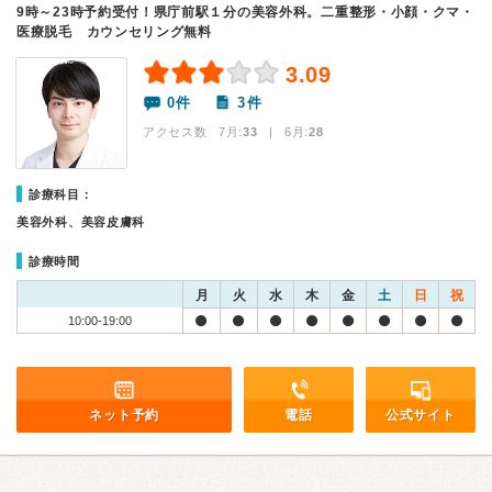
9時～23時予約受付！県庁前駅１分の美容外科。二重整形・小顔・クマ・
医療脱毛 カウンセリング無料
3.09
0件
3件
アクセス数 7月:
33
| 6月:
28
診療科目：
美容外科、美容皮膚科
診療時間
月
火
水
木
金
土
日
祝
10:00-19:00
ネット予約
電話
公式サイト