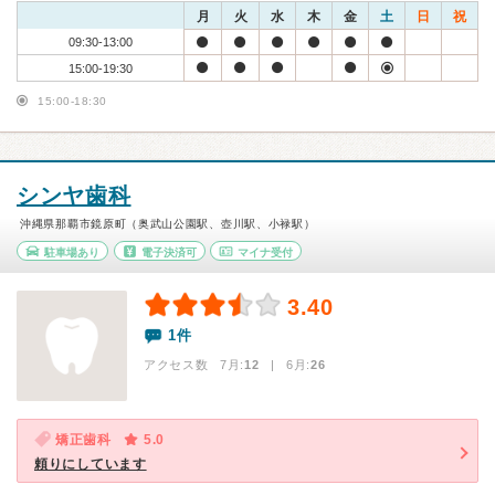
月
火
水
木
金
土
日
祝
09:30-13:00
15:00-19:30
15:00-18:30
シンヤ歯科
沖縄県那覇市鏡原町（奥武山公園駅、壺川駅、小禄駅）
駐車場あり
電子決済可
マイナ受付
3.40
1件
アクセス数 7月:
12
| 6月:
26
矯正歯科
5.0
頼りにしています