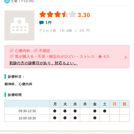
土曜（〜12:30）
3.30
1件
アクセス数 7月:
105
| 6月:
77
心療内科
不眠症
気が滅入る・不安・物忘れがひどい・ストレス
4.5
初診の方の診察日があり、対応もよい。
診療科目：
精神科、心療内科
診療時間
月
火
水
木
金
土
日
祝
09:30-12:30
15:00-18:30