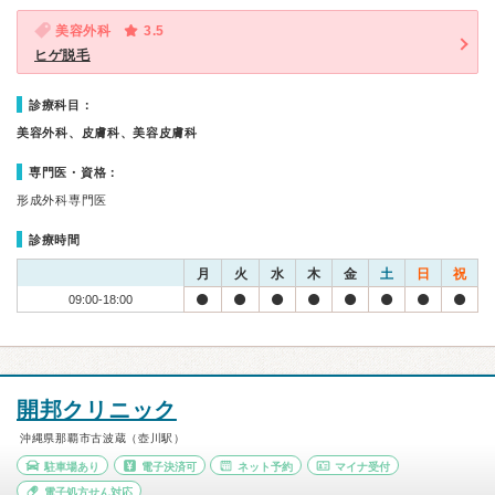
美容外科
3.5
ヒゲ脱毛
診療科目：
美容外科、皮膚科、美容皮膚科
専門医・資格：
形成外科専門医
診療時間
月
火
水
木
金
土
日
祝
09:00-18:00
開邦クリニック
沖縄県那覇市古波蔵（壺川駅）
駐車場あり
電子決済可
ネット予約
マイナ受付
電子処方せん対応