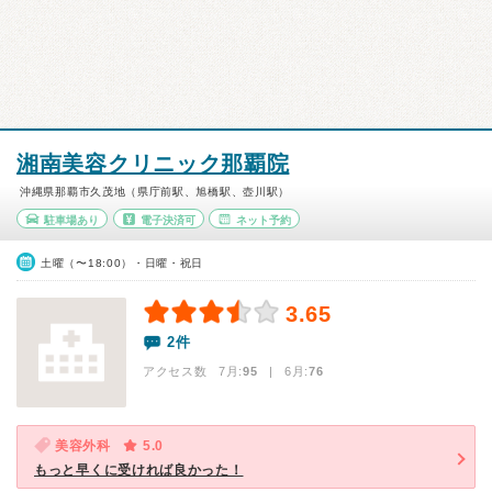
湘南美容クリニック那覇院
沖縄県那覇市久茂地（県庁前駅、旭橋駅、壺川駅）
駐車場あり
電子決済可
ネット予約
土曜（〜18:00）・日曜・祝日
3.65
2件
アクセス数 7月:
95
| 6月:
76
美容外科
5.0
もっと早くに受ければ良かった！