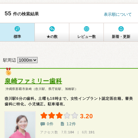
55
件の検索結果
表示順について
標準
★の数
レビュー数
新着・更新
駅周辺
泉崎ファミリー歯科
沖縄県那覇市泉崎（壺川駅、県庁前駅、旭橋駅）
壺川駅6分の歯科。土曜も18時まで。女性インプラント認定医在籍。審美
歯科に特化。小児矯正。駐車場有。
3.20
0件
12件
アクセス数 7月:
184
| 6月:
191