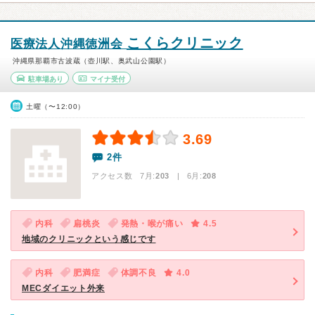
こくらクリニック
医療法人沖縄徳洲会
沖縄県那覇市古波蔵（壺川駅、奥武山公園駅）
駐車場あり
マイナ受付
土曜（〜12:00）
3.69
2件
アクセス数 7月:
203
| 6月:
208
内科
扁桃炎
発熱・喉が痛い
4.5
地域のクリニックという感じです
内科
肥満症
体調不良
4.0
MECダイエット外来