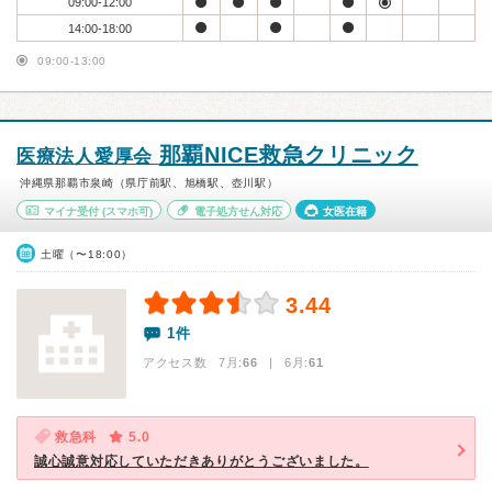
09:00-12:00
14:00-18:00
09:00-13:00
那覇NICE救急クリニック
医療法人愛厚会
沖縄県那覇市泉崎（県庁前駅、旭橋駅、壺川駅）
マイナ受付
(スマホ可)
電子処方せん対応
女医在籍
土曜（〜18:00）
3.44
1件
アクセス数 7月:
66
| 6月:
61
救急科
5.0
誠心誠意対応していただきありがとうございました。