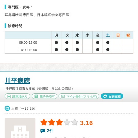
専門医・資格：
耳鼻咽喉科専門医、日本睡眠学会専門医
診療時間
月
火
水
木
金
土
日
祝
09:00-12:00
14:00-16:00
川平病院
沖縄県那覇市古波蔵（壺川駅、奥武山公園駅）
駐車場あり
電子決済可
マイナ受付
(スマホ可)
女医在籍
土曜（〜17:30）
3.16
2件