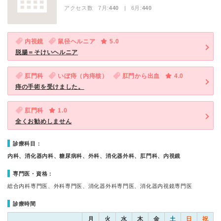
アクセス数 7月:
440
| 6月:
440
内視鏡
鼠径ヘルニア
5.0
脱腸＝そけいヘルニア
肛門科
いぼ痔（内痔核）
肛門から出血
4.0
痔の手術を受けました。
肛門科
1.0
全くお勧めしません
診療科目：
内科、消化器内科、糖尿病科、外科、消化器外科、肛門科、内視鏡
専門医・資格：
総合内科専門医、外科専門医、消化器外科専門医、消化器内視鏡専門医
診療時間
月
火
水
木
金
土
日
祝