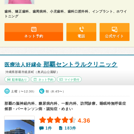
歯科、矯正歯科、歯周病科、小児歯科、歯科口腔外科、インプラント、ホワイ
トニング
ネット予約
電話
公式サイト
那覇セントラルクリニック
医療法人好縁会
沖縄県那覇市鏡原町（奥武山公園駅）
駐車場あり
ネット予約
マイナ受付
土曜（〜12:30）
朝（8:45〜）
那覇の脳神経内科、糖尿病内科、一般内科、訪問診療。睡眠時無呼吸症
候群・パーキンソン病・認知症・めまい
4.36
1件
183件