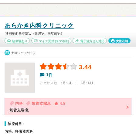
あらかき内科クリニック
沖縄県那覇市楚辺（壺川駅、県庁前駅）
駐車場あり
マイナ受付
(スマホ可)
電子処方せん対応
女医在籍
土曜（〜17:00）
3.44
1件
アクセス数 7月:
141
| 6月:
131
内科
気管支喘息
4.5
気管支喘息
診療科目：
内科、呼吸器内科