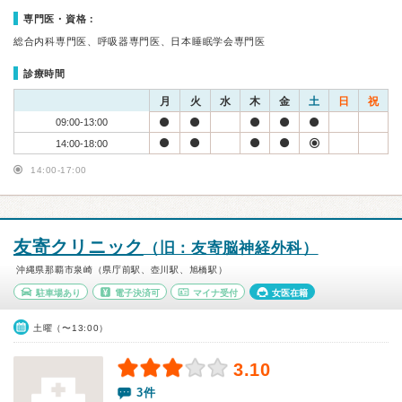
専門医・資格：
総合内科専門医、呼吸器専門医、日本睡眠学会専門医
診療時間
月
火
水
木
金
土
日
祝
09:00-13:00
14:00-18:00
14:00-17:00
友寄クリニック
（旧：友寄脳神経外科）
沖縄県那覇市泉崎（県庁前駅、壺川駅、旭橋駅）
駐車場あり
電子決済可
マイナ受付
女医在籍
土曜（〜13:00）
3.10
3件