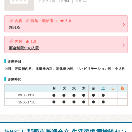
アクセス数 7月:
84
| 6月:
67
内科
発熱・頭が痛い
5.0
頼れる
内科
1.0
面会制限中の入院
診療科目：
内科、呼吸器内科、循環器内科、消化器内科、リハビリテーション科、小児科
診療時間
月
火
水
木
金
土
日
祝
09:30-13:00
15:00-17:30
那覇市医師会立 生活習慣病検診セン