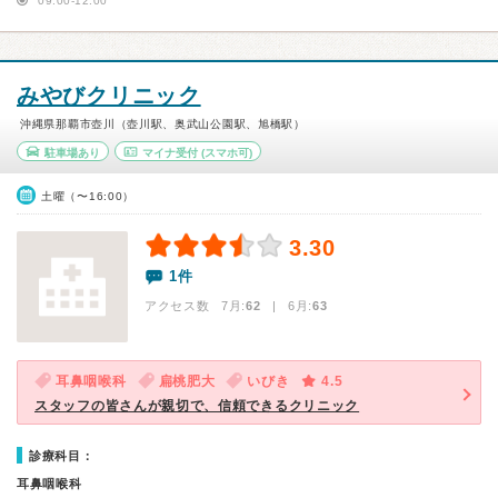
09:00-12:00
みやびクリニック
沖縄県那覇市壺川（壺川駅、奥武山公園駅、旭橋駅）
駐車場あり
マイナ受付
(スマホ可)
土曜（〜16:00）
3.30
1件
アクセス数 7月:
62
| 6月:
63
耳鼻咽喉科
扁桃肥大
いびき
4.5
スタッフの皆さんが親切で、信頼できるクリニック
診療科目：
耳鼻咽喉科