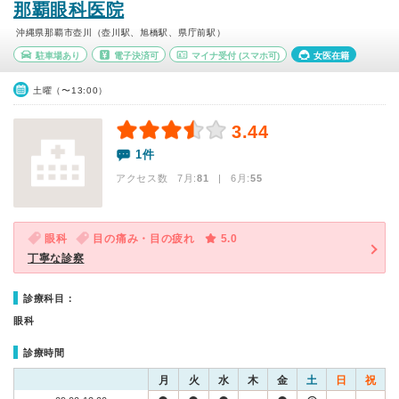
那覇眼科医院
沖縄県那覇市壺川（壺川駅、旭橋駅、県庁前駅）
駐車場あり
電子決済可
マイナ受付
(スマホ可)
女医在籍
土曜（〜13:00）
3.44
1件
アクセス数 7月:
81
| 6月:
55
眼科
目の痛み・目の疲れ
5.0
丁寧な診察
診療科目：
眼科
診療時間
月
火
水
木
金
土
日
祝