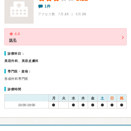
1件
アクセス数 7月:
23
| 6月:
25
4.0
脱毛
診療科目：
美容外科、美容皮膚科
専門医・資格：
形成外科専門医
診療時間
月
火
水
木
金
土
日
祝
10:00-19:00