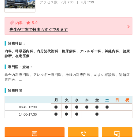
アクセス数 7月:
730
| 6月:
739
内科
5.0
先生が丁寧で検査もすぐできます
診療科目：
内科、呼吸器内科、内分泌代謝科、糖尿病科、アレルギー科、神経内科、健康
診断、在宅医療
専門医・資格：
総合内科専門医、アレルギー専門医、神経内科専門医、めまい相談医、認知症
専門医、…
診療時間
月
火
水
木
金
土
日
祝
08:45-12:30
14:00-17:30