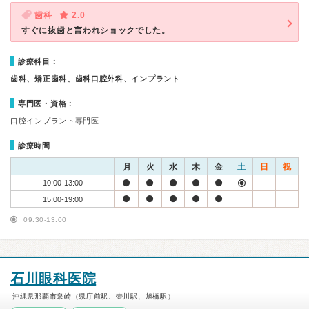
歯科
2.0
すぐに抜歯と言われショックでした。
診療科目：
歯科、矯正歯科、歯科口腔外科、インプラント
専門医・資格：
口腔インプラント専門医
診療時間
月
火
水
木
金
土
日
祝
10:00-13:00
15:00-19:00
09:30-13:00
石川眼科医院
沖縄県那覇市泉崎（県庁前駅、壺川駅、旭橋駅）