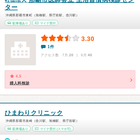
社団法人
ター
沖縄県那覇市東町（旭橋駅、県庁前駅、壺川駅）
駐車場あり
マイナ受付
3.30
1件
アクセス数 7月:
20
| 6月:
40
4.5
婦人科検診
ひまわりクリニック
沖縄県那覇市泉崎（壺川駅、旭橋駅、県庁前駅）
駐車場あり
マイナ受付
(スマホ可)