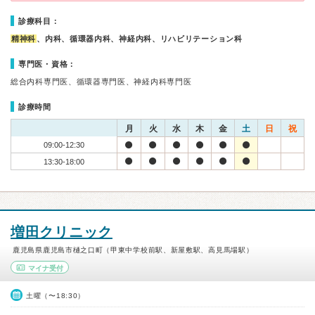
診療科目：
精神科
、内科、循環器内科、神経内科、リハビリテーション科
専門医・資格：
総合内科専門医、循環器専門医、神経内科専門医
診療時間
月
火
水
木
金
土
日
祝
09:00-12:30
13:30-18:00
増田クリニック
鹿児島県鹿児島市樋之口町（甲東中学校前駅、新屋敷駅、高見馬場駅）
マイナ受付
土曜（〜18:30）