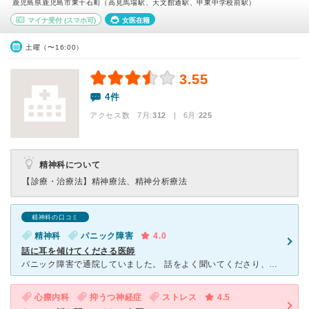
鹿児島県鹿児島市東千石町（高見馬場駅、天文館通駅、甲東中学校前駅）
マイナ受付
(スマホ可)
女医在籍
土曜（〜16:00）
3.55
4件
アクセス数 7月:
312
| 6月:
225
精神科について
【診療・治療法】
精神療法、精神分析療法
精神科の口コミ
精神科
パニック障害
4.0
話に耳を傾けてくださる医師
パニック障害で通院していました。 話をよく聞いてくださり、適切なアドバイスをくださいます。 毎月の生理の度、うつ状態に陥るほど心が沈み込み、長い間悩んでいたのですが、男性医師と違い、女性特有の悩み
心療内科
抑うつ神経症
ストレス
4.5