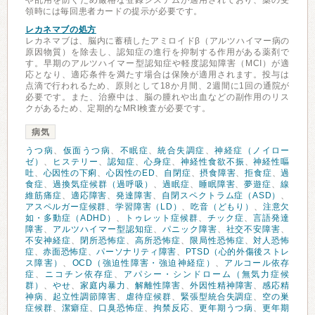
や乱用を防ぐため厳格な登録システムが適用されており、薬の受
領時には毎回患者カードの提示が必要です。
レカネマブの処方
レカネマブは、脳内に蓄積したアミロイドβ（アルツハイマー病の
原因物質）を除去し、認知症の進行を抑制する作用がある薬剤で
す。早期のアルツハイマー型認知症や軽度認知障害（MCI）が適
応となり、適応条件を満たす場合は保険が適用されます。投与は
点滴で行われるため、原則として18か月間、2週間に1回の通院が
必要です。また、治療中は、脳の腫れや出血などの副作用のリス
クがあるため、定期的なMRI検査が必要です。
病気
うつ病
、
仮面うつ病
、
不眠症
、
統合失調症
、
神経症（ノイロー
ゼ）
、
ヒステリー
、
認知症
、
心身症
、
神経性食欲不振
、
神経性嘔
吐
、
心因性の下痢
、
心因性のED
、
自閉症
、
摂食障害
、
拒食症
、
過
食症
、
過換気症候群（過呼吸）
、
過眠症
、
睡眠障害
、
夢遊症
、
線
維筋痛症
、
適応障害
、
発達障害
、
自閉スペクトラム症（ASD）
、
アスペルガー症候群
、
学習障害（LD）
、
吃音（どもり）
、
注意欠
如・多動症（ADHD）
、
トゥレット症候群
、
チック症
、
言語発達
障害
、
アルツハイマー型認知症
、
パニック障害
、
社交不安障害
、
不安神経症
、
閉所恐怖症
、
高所恐怖症
、
限局性恐怖症
、
対人恐怖
症
、
赤面恐怖症
、
パーソナリティ障害
、
PTSD（心的外傷後ストレ
ス障害）
、
OCD（強迫性障害・強迫神経症）
、
アルコール依存
症
、
ニコチン依存症
、
アパシー・シンドローム（無気力症候
群）
、
やせ
、
家庭内暴力
、
解離性障害
、
外因性精神障害
、
感応精
神病
、
起立性調節障害
、
虐待症候群
、
緊張型統合失調症
、
空の巣
症候群
、
潔癖症
、
口臭恐怖症
、
拘禁反応
、
更年期うつ病
、
更年期