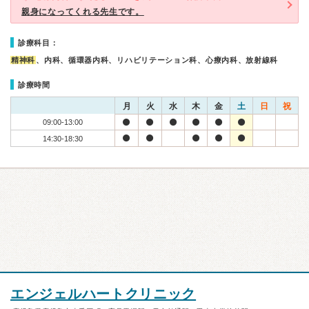
親身になってくれる先生です。
診療科目：
精神科
、内科、循環器内科、リハビリテーション科、心療内科、放射線科
診療時間
月
火
水
木
金
土
日
祝
09:00-13:00
14:30-18:30
エンジェルハートクリニック