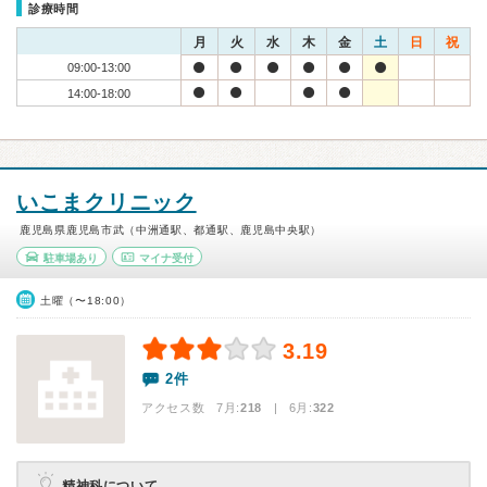
診療時間
月
火
水
木
金
土
日
祝
09:00-13:00
14:00-18:00
いこまクリニック
鹿児島県鹿児島市武（中洲通駅、都通駅、鹿児島中央駅）
駐車場あり
マイナ受付
土曜（〜18:00）
3.19
2件
アクセス数 7月:
218
| 6月:
322
精神科について