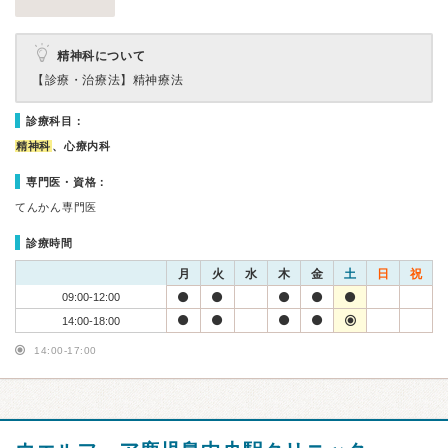
精神科について
【診療・治療法】
精神療法
診療科目：
精神科
、心療内科
専門医・資格：
てんかん専門医
診療時間
月
火
水
木
金
土
日
祝
09:00-12:00
14:00-18:00
14:00-17:00