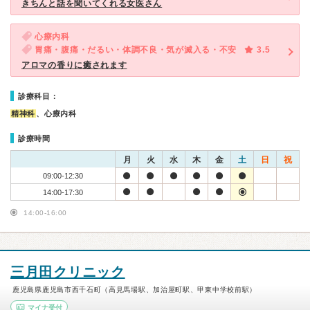
きちんと話を聞いてくれる女医さん
心療内科
胃痛・腹痛・だるい・体調不良・気が滅入る・不安
3.5
アロマの香りに癒されます
診療科目：
精神科
、心療内科
診療時間
月
火
水
木
金
土
日
祝
09:00-12:30
14:00-17:30
14:00-16:00
三月田クリニック
鹿児島県鹿児島市西千石町（高見馬場駅、加治屋町駅、甲東中学校前駅）
マイナ受付