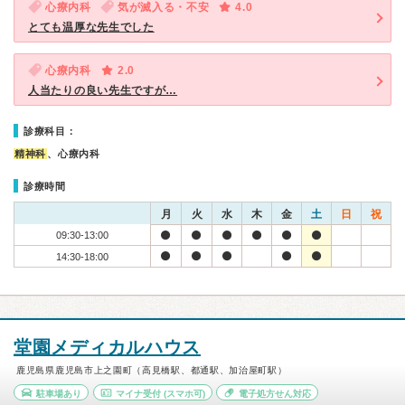
心療内科
気が滅入る・不安
4.0
とても温厚な先生でした
心療内科
2.0
人当たりの良い先生ですが…
診療科目：
精神科
、心療内科
診療時間
月
火
水
木
金
土
日
祝
09:30-13:00
14:30-18:00
堂園メディカルハウス
鹿児島県鹿児島市上之園町（高見橋駅、都通駅、加治屋町駅）
駐車場あり
マイナ受付
(スマホ可)
電子処方せん対応