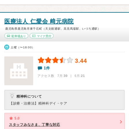
医療法人 仁愛会 﨑元病院
鹿児島県鹿児島市東千石町（天文館通駅、高見馬場駅、いづろ通駅）
駐車場あり
マイナ受付
土曜（〜18:00）
3.44
1件
アクセス数 7月:
30
| 6月:
21
精神科について
【診療・治療法】
精神科デイ・ケア
5.0
スタッフみなさま、丁寧な対応