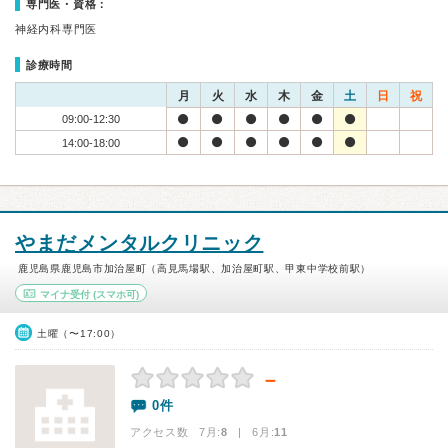
専門医・資格：
神経内科専門医
診療時間
月
火
水
木
金
土
日
祝
09:00-12:30
14:00-18:00
やまだメンタルクリニック
鹿児島県鹿児島市加治屋町（高見馬場駅、加治屋町駅、甲東中学校前駅）
マイナ受付
(スマホ可)
土曜（〜17:00）
－
0件
アクセス数 7月:
8
| 6月:
11