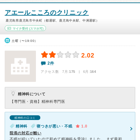
アエールこころのクリニック
鹿児島県鹿児島市中央町（都通駅、鹿児島中央駅、中洲通駅）
マイナ受付
(スマホ可)
土曜（〜19:00）
2.02
2件
アクセス数 7月:
175
| 6月:
164
精神科について
【専門医・資格】
精神科専門医
精神科の口コミ
精神科
寝つきが悪い・不眠
1.0
院長の対応が酷い
不眠が続いていたので初めて精神科を受診しました。 まず最初は相談員の方と面談を行います。相談員の方はとても親切な方でほっとしました。 その後に院長による診療が始まります。しかし院長先生には