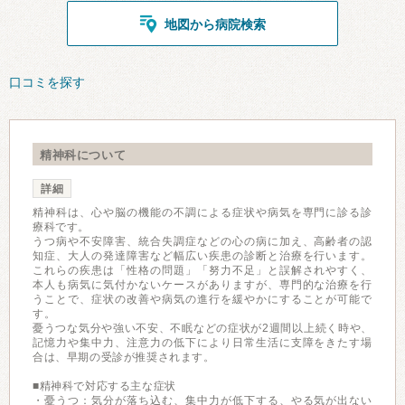
地図から病院検索
口コミを探す
精神科について
詳細
精神科は、心や脳の機能の不調による症状や病気を専門に診る診
療科です。
うつ病や不安障害、統合失調症などの心の病に加え、高齢者の認
知症、大人の発達障害など幅広い疾患の診断と治療を行います。
これらの疾患は「性格の問題」「努力不足」と誤解されやすく、
本人も病気に気付かないケースがありますが、専門的な治療を行
うことで、症状の改善や病気の進行を緩やかにすることが可能で
す。
憂うつな気分や強い不安、不眠などの症状が2週間以上続く時や、
記憶力や集中力、注意力の低下により日常生活に支障をきたす場
合は、早期の受診が推奨されます。
■精神科で対応する主な症状
・憂うつ：気分が落ち込む、集中力が低下する、やる気が出ない