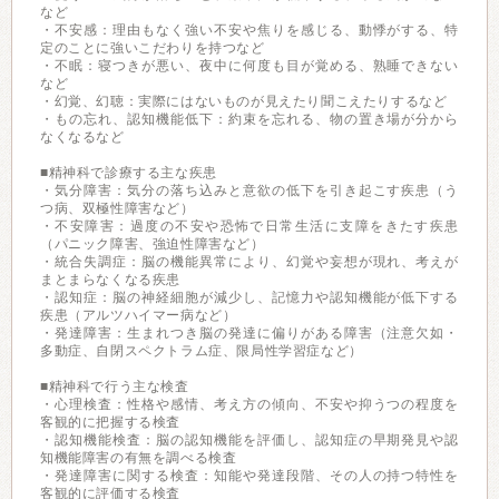
など
・不安感：理由もなく強い不安や焦りを感じる、動悸がする、特
定のことに強いこだわりを持つなど
・不眠：寝つきが悪い、夜中に何度も目が覚める、熟睡できない
など
・幻覚、幻聴：実際にはないものが見えたり聞こえたりするなど
・もの忘れ、認知機能低下：約束を忘れる、物の置き場が分から
なくなるなど
■精神科で診療する主な疾患
・気分障害：気分の落ち込みと意欲の低下を引き起こす疾患（う
つ病、双極性障害など）
・不安障害：過度の不安や恐怖で日常生活に支障をきたす疾患
（パニック障害、強迫性障害など）
・統合失調症：脳の機能異常により、幻覚や妄想が現れ、考えが
まとまらなくなる疾患
・認知症：脳の神経細胞が減少し、記憶力や認知機能が低下する
疾患（アルツハイマー病など）
・発達障害：生まれつき脳の発達に偏りがある障害（注意欠如・
多動症、自閉スペクトラム症、限局性学習症など）
■精神科で行う主な検査
・心理検査：性格や感情、考え方の傾向、不安や抑うつの程度を
客観的に把握する検査
・認知機能検査：脳の認知機能を評価し、認知症の早期発見や認
知機能障害の有無を調べる検査
・発達障害に関する検査：知能や発達段階、その人の持つ特性を
客観的に評価する検査