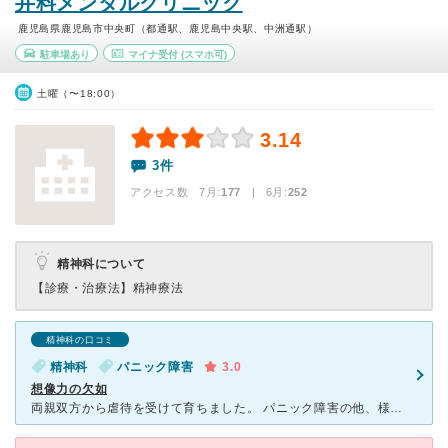
井料メンタルクリニック
鹿児島県鹿児島市中央町（都通駅、鹿児島中央駅、中洲通駅）
駐車場あり
マイナ受付
(スマホ可)
土曜（〜18:00）
3.14
3件
アクセス数 7月:
177
| 6月:
252
精神科について
【診療・治療法】
精神療法
精神科の口コミ
精神科
パニック障害
3.0
想像力の欠如
両親双方から虐待を受けて育ちました。 パニック障害の他、様々な症状を抱えています。 両親へ対する憎悪を口にすると、必ず「両親には感謝しましょう」と言われます 医師自身は、お父さまが借金して医学部