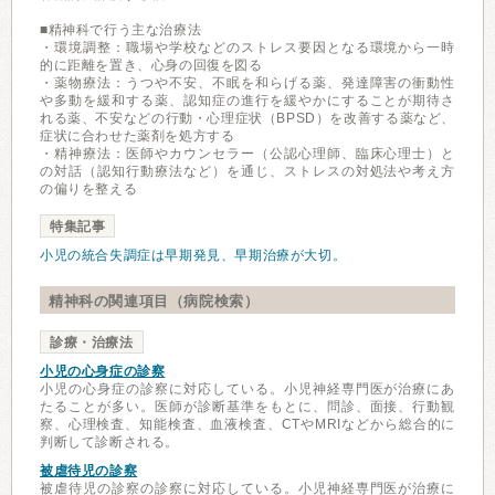
■精神科で行う主な治療法
・環境調整：職場や学校などのストレス要因となる環境から一時
的に距離を置き、心身の回復を図る
・薬物療法：うつや不安、不眠を和らげる薬、発達障害の衝動性
や多動を緩和する薬、認知症の進行を緩やかにすることが期待さ
れる薬、不安などの行動・心理症状（BPSD）を改善する薬など、
症状に合わせた薬剤を処方する
・精神療法：医師やカウンセラー（公認心理師、臨床心理士）と
の対話（認知行動療法など）を通じ、ストレスの対処法や考え方
の偏りを整える
特集記事
小児の統合失調症は早期発見、早期治療が大切。
精神科の関連項目（病院検索）
診療・治療法
小児の心身症の診察
小児の心身症の診察に対応している。小児神経専門医が治療にあ
たることが多い。医師が診断基準をもとに、問診、面接、行動観
察、心理検査、知能検査、血液検査、CTやMRIなどから総合的に
判断して診断される。
被虐待児の診察
被虐待児の診察の診察に対応している。小児神経専門医が治療に