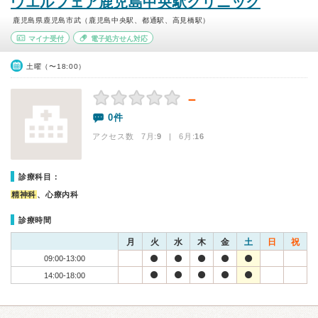
ウエルフェア鹿児島中央駅クリニック
鹿児島県鹿児島市武（鹿児島中央駅、都通駅、高見橋駅）
マイナ受付
電子処方せん対応
土曜（〜18:00）
－
0件
アクセス数 7月:
9
| 6月:
16
診療科目：
精神科
、心療内科
診療時間
月
火
水
木
金
土
日
祝
09:00-13:00
14:00-18:00