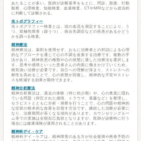
あたることが多い。医師が診断基準をもとに、問診、面接、行動
観察、心理検査、知能検査、血液検査、CTやMRIなどから総合的
に判断して診断される。
光トポグラフィー
光トポグラフィー検査とは、頭の血流を測定することにより、う
つ、双極性障害（躁うつ）、統合失調症などの疾患があるかどう
かを調べる検査。
精神療法
精神療法は、薬剤を使用せず、おもに治療者との対話による心理
的なアプローチを通じて心の不調を改善する治療です。複数の手
法があり、精神疾患の種類や心の状態に適した治療法を選択しま
す。思考や感情といった患者さんの内面に働きかけていくため、
根気強い治療が必要です。自己への理解が深まり、ストレスへの
耐性を高めることで、心の状態が回復し、精神的な不安やストレ
スを軽減する効果が期待できます。
精神分析療法
精神分析療法は、過去の体験（特に幼少期）や、心の奥底に隠れ
ている問題（抑圧された感情、トラウマ、葛藤など）を整理し、
セラピストとともに分析・洞察を行うことで、心の問題や精神的
な症状の根本的な改善を目指す方法です。継続した治療が必要に
なり、治療期間が長くなる傾向があります。カウンセリングルー
ム等での実施は全額自己負担となりますが、医師が診療時に行う
場合には健康保険が適用されることがあります。
精神科デイ・ケア
精神科デイ・ケアは、精神障害のある方が社会復帰や再発予防の