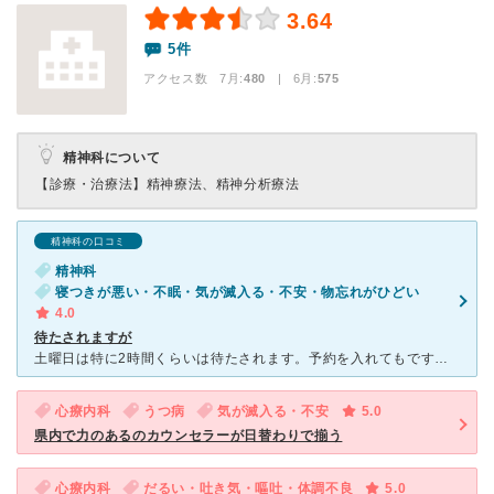
3.64
5件
アクセス数 7月:
480
| 6月:
575
精神科について
【診療・治療法】
精神療法、精神分析療法
精神科の口コミ
精神科
寝つきが悪い・不眠・気が滅入る・不安・物忘れがひどい
4.0
待たされますが
土曜日は特に2時間くらいは待たされます。予約を入れてもです。最近はなかなか予約も入れられなくなりました。しかしやはりいい先生であまり薬に頼らない方法考えてくれます。カウンセリングも受けることができ、要
心療内科
うつ病
気が滅入る・不安
5.0
県内で力のあるのカウンセラーが日替わりで揃う
心療内科
だるい・吐き気・嘔吐・体調不良
5.0