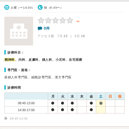
土曜（〜14:00）
朝（8:45〜）
－
0件
アクセス数 7月:
23
| 6月:
18
診療科目：
精神科
、内科、皮膚科、婦人科、小児科、在宅医療
専門医・資格：
産婦人科専門医、細胞診専門医、漢方専門医
診療時間
月
火
水
木
金
土
日
祝
08:45-13:00
14:30-17:00
08:45-14:00