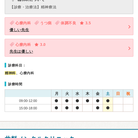
【診療・治療法】
精神療法
心療内科
うつ病
体調不良
3.5
優しい先生
心療内科
3.0
先生は優しい
診療科目：
精神科
、心療内科
診療時間
月
火
水
木
金
土
日
祝
09:00-12:00
15:00-18:00