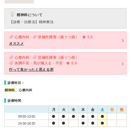
精神科について
【診療・治療法】
精神療法
心療内科
双極性障害（躁うつ病）
5.0
オススメ
心療内科
双極性障害（躁うつ病）
体調不良・気が滅入る・不安
5.0
行って良かったと思える所
診療科目：
精神科
、心療内科
診療時間
月
火
水
木
金
土
日
祝
09:00-13:00
14:30-18:30