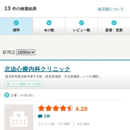
13
件の検索結果
表示順について
標準
★の数
レビュー数
新着・更新
駅周辺
北迫心療内科クリニック
鹿児島県鹿児島市東千石町（高見馬場駅、天文館通駅、いづろ通駅）
マイナ受付
(スマホ可)
土曜（〜18:30）
4.28
2件
アクセス数 7月:
387
| 6月:
542