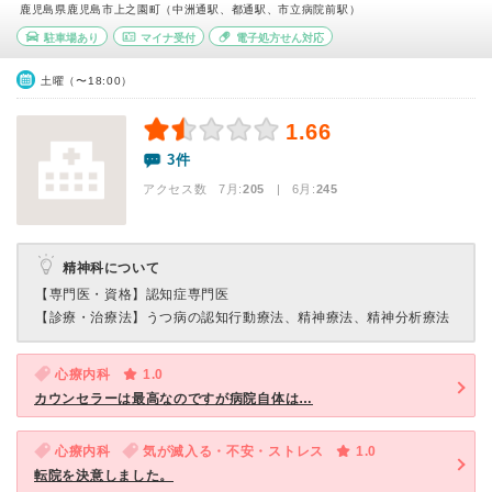
鹿児島県鹿児島市上之園町（中洲通駅、都通駅、市立病院前駅）
駐車場あり
マイナ受付
電子処方せん対応
土曜（〜18:00）
1.66
3件
アクセス数 7月:
205
| 6月:
245
精神科について
【専門医・資格】
認知症専門医
【診療・治療法】
うつ病の認知行動療法、精神療法、精神分析療法
心療内科
1.0
カウンセラーは最高なのですが病院自体は…
心療内科
気が滅入る・不安・ストレス
1.0
転院を決意しました。