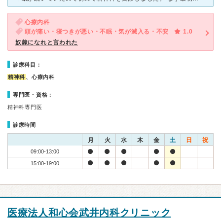
心療内科
頭が痛い・寝つきが悪い・不眠・気が滅入る・不安
1.0
奴隷になれと言われた
診療科目：
精神科
、心療内科
専門医・資格：
精神科専門医
診療時間
月
火
水
木
金
土
日
祝
09:00-13:00
15:00-19:00
医療法人和心会武井内科クリニック