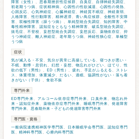
障害（女性）
、
思春期挫折性症候群
、
自臭症
、
自律神経失調症
、
初老期うつ病
、
症状精神病
、
心因性の性欲減退
、
心因性の発熱
、
心因反応
、
心気神経症
、
心臓神経症
、
神経質不眠症
、
神経衰弱
、
人格障害
、
性行動障害
、
精神遅滞
、
青い鳥症候群
、
全般性不安障
害
、
双極性障害（躁うつ病）
、
単純型統合失調症
、
知的障害
、
中
毒性精神障害
、
認知症をともなう精神障害
、
破瓜型統合失調症
、
抜毛症
、
不登校
、
妄想型統合失調症
、
妄想反応
、
薬物依存症
、
抑
うつ神経症
、
離人神経症
、
老年期うつ病
、
神経性狭心症
、
単極型
うつ病
症状
気が滅入る・不安
、
気分が異常に高揚している
、
寝つきが悪い・
不眠
、
動悸・息切れ
、
幻想・妄想
、
物忘れがひどい
、
ほてり
、
性
欲の低下（男性）
、
ED（男性）
、
疲れ
、
手足がふるえる
、
ストレ
ス
、
体重増加
、
体重減少
、
だるい
、
過眠
、
協調性がない・落ち着
きがない（子供）
、
食欲不振
専門外来
ED専門外来
、
アルコール依存症専門外来
、
口臭外来
、
物忘れ外
来・認知症外来
、
薬物依存症専門外来
、
睡眠専門外来
、
発達障害
専門外来
、
思春期外来・子どもの発達障害専門外来
専門医・資格
一般病院連携精神医学専門医
、
日本睡眠学会専門医
、
認知症専門
医
、
精神科専門医
、
心療内科専門医