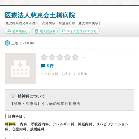
医療法人慈恵会土橋病院
鹿児島県鹿児島市西田（高見橋駅、加治屋町駅、鹿児島中央駅）
駐車場あり
電子決済可
マイナ受付
(スマホ可)
土曜（〜18:00）
－
0件
アクセス数 7月:
4
| 6月:
5
精神科について
【診療・治療法】
うつ病の認知行動療法
診療科目：
精神科
、内科、呼吸器内科、アレルギー科、神経内科、リハビリテーション
科、心療内科、放射線科