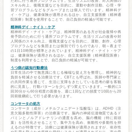
ために行う通所プログラムです。生活リズムの改善、対人関係の
スキル向上、復職支援などを目的に、運動や創作活動、心理・学
習プログラムなどをグループまたは個人で行います。精神科デ
イ・ケアは、健康保険が適用されるほか、自立支援医療（精神通
院医療）制度を使用することで、自己負担の軽減が可能です。
精神科デイ・ナイト・ケア
精神科デイ・ナイト・ケアは、精神障害のある方が社会復帰や再
発予防のために行う通所プログラムです。生活リズムの改善や対
人関係のスキル向上、復職支援などを目的に、運動、創作、心理
プログラムなどを集団または個別で行うものであり、朝～夜まで
の1日10時間が標準とされています。精神科デイ・ナイト・ケア
は、健康保険が適用されるほか、自立支援医療（精神通院医療）
制度を利用することで、自己負担の軽減が可能です。
うつ病の認知行動療法
日常生活の中で無意識に生じる極端な捉え方を整理し、精神的な
負担を軽減させる治療法です。CBTとも呼ばれ、医師や専門家と
の共同作業を通じて、生活に支障をきたしている思考の癖を客観
的に見直し、行動パターンを少しずつ変えていきます。一般的に1
回30分から60分程度の面接を、週に1回などの頻度で10回から20
回前後継続して行う必要があります。
コンサータの処方
コンサータ（成分：メチルフェニデート塩酸塩）は、ADHD（注
意欠陥多動性障害）の治療薬です。脳内の神経伝達物質であるド
パミンとノルアドレナリンの濃度を高め、脳の機能（特に前頭
葉）を活性化させることで、集中力を高め、衝動性や多動性を抑
えるのが特徴です。治療には健康保険が適用されますが、依存性