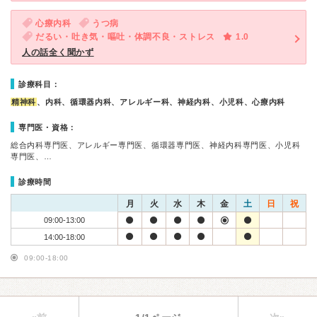
心療内科
うつ病
だるい・吐き気・嘔吐・体調不良・ストレス
1.0
人の話全く聞かず
診療科目：
精神科
、内科、循環器内科、アレルギー科、神経内科、小児科、心療内科
専門医・資格：
総合内科専門医、アレルギー専門医、循環器専門医、神経内科専門医、小児科
専門医、…
診療時間
月
火
水
木
金
土
日
祝
09:00-13:00
14:00-18:00
09:00-18:00