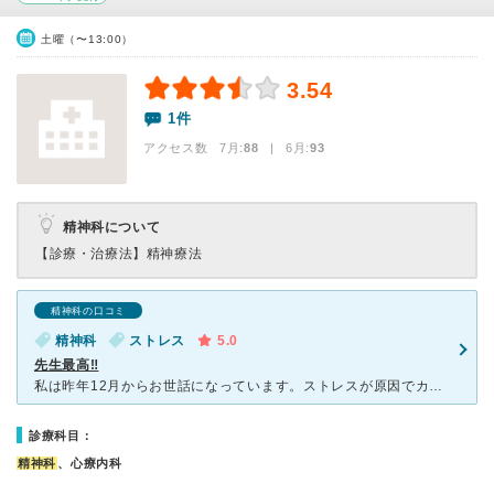
土曜（〜13:00）
3.54
1件
アクセス数 7月:
88
| 6月:
93
精神科について
【診療・治療法】
精神療法
精神科の口コミ
精神科
ストレス
5.0
先生最高‼️
私は昨年12月からお世話になっています。ストレスが原因でカウンセリングの先生の紹介で通院しています。先生は気軽に話せます。っていうか、私の場合は妻が同行するようにしています。先生、病気と付き合って一年
診療科目：
精神科
、心療内科