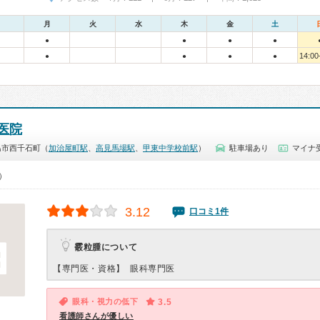
月
火
水
木
金
土
●
●
●
●
14:00
●
●
●
●
医院
島市西千石町（
加治屋町駅
、
高見馬場駅
、
甲東中学校前駅
）
駐車場あり
マイナ受
0）
3.12
口コミ1件
霰粒腫について
【専門医・資格】
眼科専門医
眼科・視力の低下
3.5
看護師さんが優しい