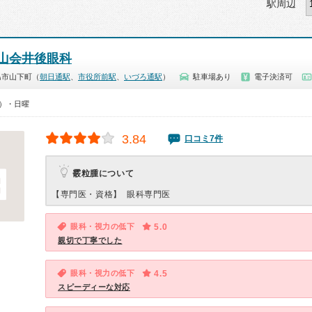
駅周辺
山会井後眼科
島市山下町（
朝日通駅
、
市役所前駅
、
いづろ通駅
）
駐車場あり
電子決済可
0）・日曜
3.84
口コミ7件
霰粒腫について
【専門医・資格】
眼科専門医
眼科・視力の低下
5.0
親切で丁寧でした
眼科・視力の低下
4.5
スピーディーな対応