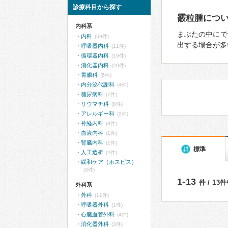
診療科目から探す
霰粒腫につ
内科系
まぶたの中にで
内科
(59件)
出する場合が多
呼吸器内科
(11件)
循環器内科
(19件)
消化器内科
(20件)
胃腸科
(6件)
内分泌代謝科
(4件)
糖尿病科
(7件)
リウマチ科
(8件)
アレルギー科
(2件)
神経内科
(8件)
血液内科
(1件)
腎臓内科
(1件)
標準
人工透析
(2件)
緩和ケア（ホスピス）
(3件)
1-13
件 / 13
外科系
外科
(11件)
呼吸器外科
(1件)
心臓血管外科
(4件)
消化器外科
(3件)