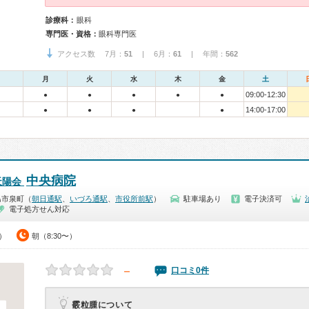
診療科：
眼科
専門医・資格：
眼科専門医
アクセス数 7月：
51
| 6月：
61
| 年間：
562
月
火
水
木
金
土
09:00-12:30
●
●
●
●
●
14:00-17:00
●
●
●
●
中央病院
天陽会
島市泉町（
朝日通駅
、
いづろ通駅
、
市役所前駅
）
駐車場あり
電子決済可
電子処方せん対応
0）
朝（8:30〜）
－
口コミ0件
霰粒腫について