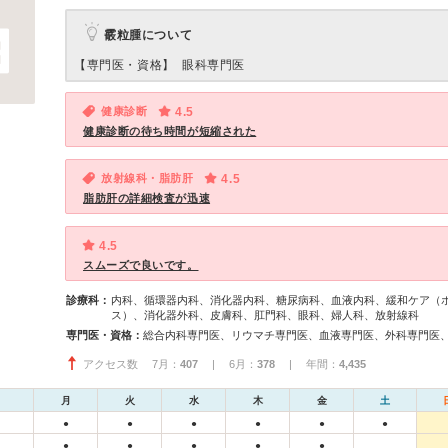
霰粒腫について
【専門医・資格】
眼科専門医
健康診断
4.5
健康診断の待ち時間が短縮された
放射線科・脂肪肝
4.5
脂肪肝の詳細検査が迅速
4.5
スムーズで良いです。
診療科：
内科、循環器内科、消化器内科、糖尿病科、血液内科、緩和ケア（
ス）、消化器外科、皮膚科、肛門科、眼科、婦人科、放射線科
専門医・資格：
アクセス数 7月：
407
| 6月：
378
| 年間：
4,435
月
火
水
木
金
土
●
●
●
●
●
●
●
●
●
●
●