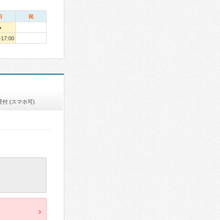
日
祝
●
-17:00
付 (スマホ可)