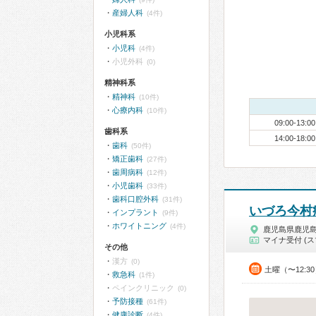
産婦人科
(4件)
小児科系
小児科
(4件)
小児外科
(0)
精神科系
精神科
(10件)
心療内科
(10件)
09:00-13:00
歯科系
14:00-18:00
歯科
(50件)
矯正歯科
(27件)
歯周病科
(12件)
小児歯科
(33件)
歯科口腔外科
(31件)
いづろ今村
インプラント
(9件)
ホワイトニング
(4件)
鹿児島県鹿児
マイナ受付 (ス
その他
漢方
(0)
土曜（〜12:3
救急科
(1件)
ペインクリニック
(0)
予防接種
(61件)
健康診断
(4件)