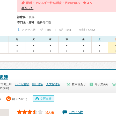
眼科・アレルギー性結膜炎・目のかゆみ
4.5
早かった
診療科：
眼科
専門医・資格：
眼科専門医
アクセス数 7月：
496
| 6月：
541
| 年間：
4,472
月
火
水
木
金
土
●
●
●
●
●
●
●
●
●
●
●
●
病院
島市堀江町（
いづろ通駅
、
朝日通駅
、
天文館通駅
）
駐車場あり
電子決済可
マホ可)
女医在籍
0）
朝（8:30〜）
3.69
口コミ5件