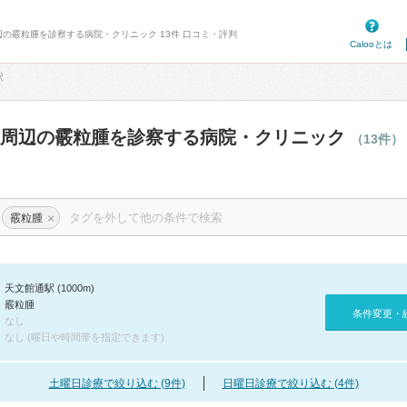
辺の霰粒腫を診察する病院・クリニック 13件 口コミ・評判
Calooとは
駅
駅周辺の霰粒腫を診察する病院・クリニック
（13件）
×
霰粒腫
天文館通駅 (1000m)
霰粒腫
条件変更・
なし
なし (曜日や時間帯を指定できます)
土曜日診療で絞り込む (9件)
日曜日診療で絞り込む (4件)