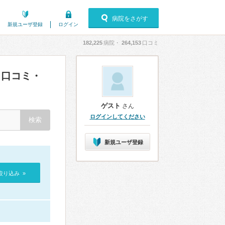
病院をさがす
新規ユーザ登録
ログイン
182,225
病院・
264,153
口コミ
口コミ・
ゲスト
さん
ログインしてください
新規ユーザ登録
絞り込み »