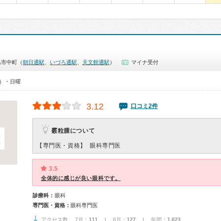
島市中町（
朝日通駅
、
いづろ通駅
、
天文館通駅
）
マイナ受付
0）・日曜
3.12
口コミ2件
霰粒腫について
【専門医・資格】
眼科専門医
3.5
全体的に感じが良い眼科です。
診療科：
眼科
専門医・資格：
眼科専門医
アクセス数 7月：
111
| 6月：
127
| 年間：
1,623