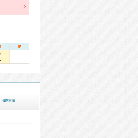
日
祝
●
●
治療実績