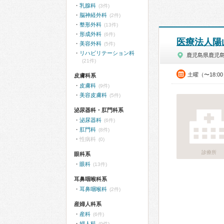
乳腺科
(3件)
脳神経外科
(2件)
整形外科
(13件)
形成外科
(6件)
医療法人陽
美容外科
(5件)
リハビリテーション科
鹿児島県鹿児
(21件)
土曜（〜18:0
皮膚科系
皮膚科
(9件)
美容皮膚科
(5件)
泌尿器科・肛門科系
泌尿器科
(6件)
肛門科
(8件)
性病科
(0)
診療所
眼科系
眼科
(13件)
耳鼻咽喉科系
耳鼻咽喉科
(2件)
産婦人科系
産科
(6件)
婦人科
(9件)