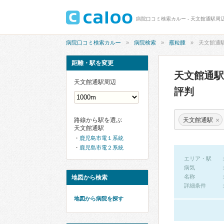
病院口コミ検索カルー - 天文館通駅周
病院口コミ検索カルー
病院検索
霰粒腫
天文館通
距離・駅を変更
天文館通
天文館通駅周辺
評判
×
天文館通駅
路線から駅を選ぶ
天文館通駅
鹿児島市電１系統
鹿児島市電２系統
エリア・駅
病気
名称
地図から検索
詳細条件
地図から病院を探す