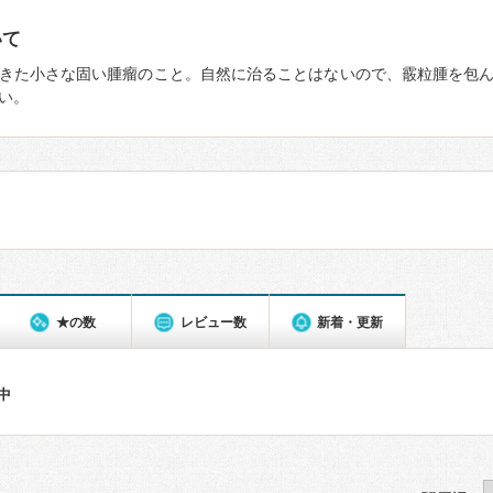
いて
きた小さな固い腫瘤のこと。自然に治ることはないので、霰粒腫を包
い。
★の数
レビュー数
新着・更新
件中