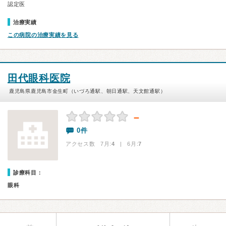
認定医
治療実績
この病院の治療実績を見る
田代眼科医院
鹿児島県鹿児島市金生町（いづろ通駅、朝日通駅、天文館通駅）
－
0件
アクセス数 7月:
4
| 6月:
7
診療科目：
眼科