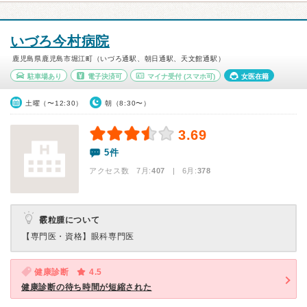
いづろ今村病院
鹿児島県鹿児島市堀江町（いづろ通駅、朝日通駅、天文館通駅）
駐車場あり
電子決済可
マイナ受付
(スマホ可)
女医在籍
土曜（〜12:30）
朝（8:30〜）
3.69
5件
アクセス数 7月:
407
| 6月:
378
霰粒腫について
【専門医・資格】
眼科専門医
健康診断
4.5
健康診断の待ち時間が短縮された