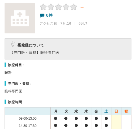
－
0件
アクセス数 7月:
10
| 6月:
7
霰粒腫について
【専門医・資格】
眼科専門医
診療科目：
眼科
専門医・資格：
眼科専門医
診療時間
月
火
水
木
金
土
日
祝
09:00-13:00
14:30-17:30