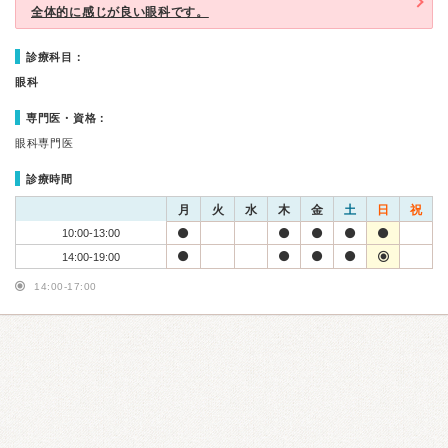
全体的に感じが良い眼科です。
診療科目：
眼科
専門医・資格：
眼科専門医
診療時間
月
火
水
木
金
土
日
祝
10:00-13:00
14:00-19:00
14:00-17:00