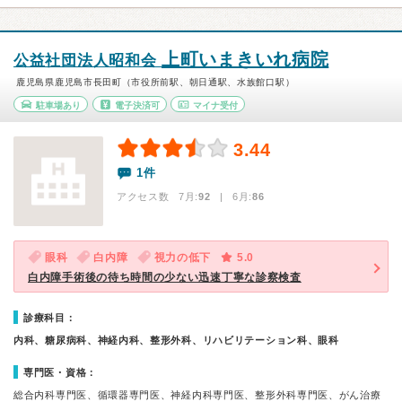
上町いまきいれ病院
公益社団法人昭和会
鹿児島県鹿児島市長田町（市役所前駅、朝日通駅、水族館口駅）
駐車場あり
電子決済可
マイナ受付
3.44
1件
アクセス数 7月:
92
| 6月:
86
眼科
白内障
視力の低下
5.0
白内障手術後の待ち時間の少ない迅速丁寧な診察検査
診療科目：
内科、糖尿病科、神経内科、整形外科、リハビリテーション科、眼科
専門医・資格：
総合内科専門医、循環器専門医、神経内科専門医、整形外科専門医、がん治療