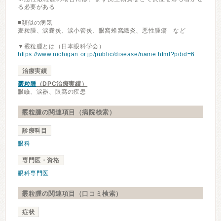
る必要がある
■類似の病気
麦粒腫、涙嚢炎、涙小管炎、眼窩蜂窩織炎、悪性腫瘍 など
▼霰粒腫とは（日本眼科学会）
https://www.nichigan.or.jp/public/disease/name.html?pdid=6
治療実績
霰粒腫
（DPC治療実績）
眼瞼、涙器、眼窩の疾患
霰粒腫の関連項目（病院検索）
診療科目
眼科
専門医・資格
眼科専門医
霰粒腫の関連項目（口コミ検索）
症状