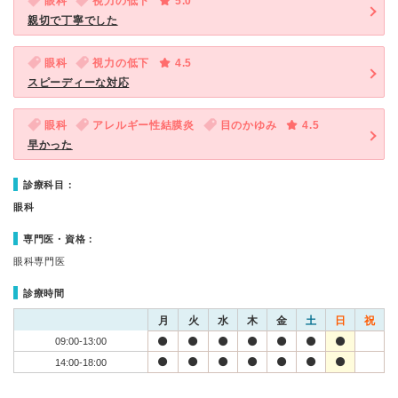
眼科
視力の低下
5.0
親切で丁寧でした
眼科
視力の低下
4.5
スピーディーな対応
眼科
アレルギー性結膜炎
目のかゆみ
4.5
早かった
診療科目：
眼科
専門医・資格：
眼科専門医
診療時間
月
火
水
木
金
土
日
祝
09:00-13:00
14:00-18:00