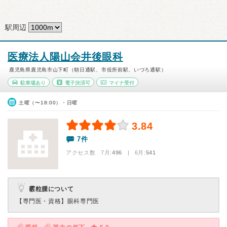
駅周辺
医療法人陽山会井後眼科
鹿児島県鹿児島市山下町（朝日通駅、市役所前駅、いづろ通駅）
駐車場あり
電子決済可
マイナ受付
土曜（〜18:00）・日曜
3.84
7件
アクセス数 7月:
496
| 6月:
541
霰粒腫について
【専門医・資格】
眼科専門医