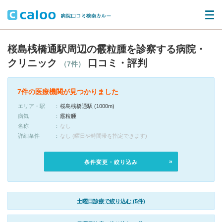
桜島桟橋通駅周辺の霰粒腫を診察する病院・
クリニック
口コミ・評判
（7件）
7件の医療機関が見つかりました
エリア・駅
桜島桟橋通駅 (1000m)
病気
霰粒腫
名称
なし
詳細条件
なし (曜日や時間帯を指定できます)
条件変更・絞り込み
土曜日診療で絞り込む (5件)