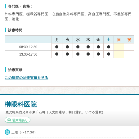
専門医・資格：
外科専門医、循環器専門医、心臓血管外科専門医、高血圧専門医、不整脈専門
医、消化…
診療時間
月
火
水
木
金
土
日
祝
08:30-12:30
13:30-17:30
治療実績
この病院の治療実績を見る
榊眼科医院
鹿児島県鹿児島市東千石町（天文館通駅、朝日通駅、いづろ通駅）
駐車場あり
土曜（〜17:30）