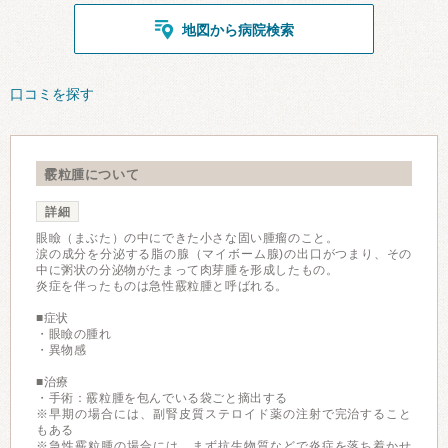
地図から病院検索
口コミを探す
霰粒腫について
詳細
眼瞼（まぶた）の中にできた小さな固い腫瘤のこと。
涙の成分を分泌する脂の腺（マイボーム腺)の出口がつまり、その
中に粥状の分泌物がたまって肉芽腫を形成したもの。
炎症を伴ったものは急性霰粒腫と呼ばれる。
■症状
・眼瞼の腫れ
・異物感
■治療
・手術：霰粒腫を包んでいる袋ごと摘出する
※早期の場合には、副腎皮質ステロイド薬の注射で完治すること
もある
※急性霰粒腫の場合には、まず抗生物質などで炎症を落ち着かせ