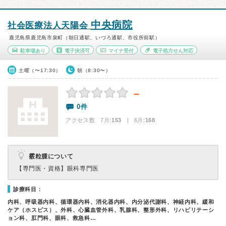
中央病院
社会医療法人天陽会
鹿児島県鹿児島市泉町（朝日通駅、いづろ通駅、市役所前駅）
駐車場あり
電子決済可
マイナ受付
電子処方せん対応
土曜（〜17:30）
朝（8:30〜）
－
0件
アクセス数 7月:
153
| 6月:
168
霰粒腫について
【専門医・資格】
眼科専門医
診療科目：
内科、呼吸器内科、循環器内科、消化器内科、内分泌代謝科、神経内科、緩和
ケア（ホスピス）、外科、心臓血管外科、乳腺科、整形外科、リハビリテーシ
ョン科、肛門科、眼科、救急科…