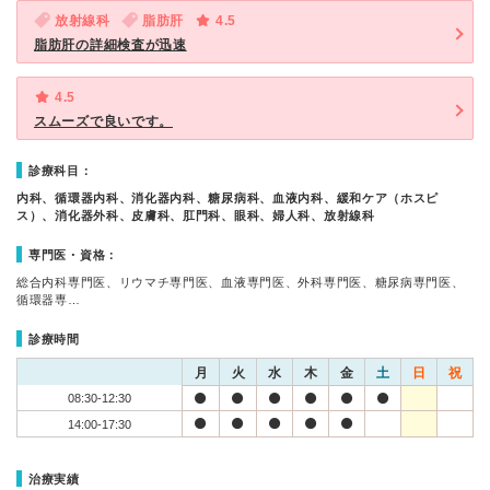
放射線科
脂肪肝
4.5
脂肪肝の詳細検査が迅速
4.5
スムーズで良いです。
診療科目：
内科、循環器内科、消化器内科、糖尿病科、血液内科、緩和ケア（ホスピ
ス）、消化器外科、皮膚科、肛門科、眼科、婦人科、放射線科
専門医・資格：
総合内科専門医、リウマチ専門医、血液専門医、外科専門医、糖尿病専門医、
循環器専…
診療時間
月
火
水
木
金
土
日
祝
08:30-12:30
14:00-17:30
治療実績