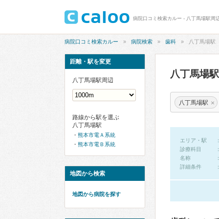
病院口コミ検索カルー - 八丁馬場駅周
病院口コミ検索カルー
病院検索
歯科
八丁馬場駅
距離・駅を変更
八丁馬場
八丁馬場駅周辺
×
八丁馬場駅
路線から駅を選ぶ
八丁馬場駅
熊本市電Ａ系統
エリア・駅
熊本市電Ｂ系統
診療科目
名称
詳細条件
地図から検索
地図から病院を探す