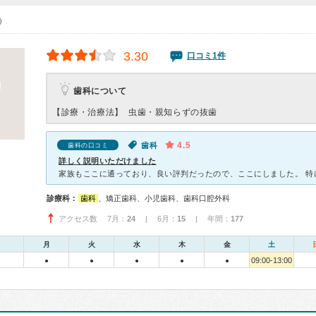
0）
3.30
口コミ1件
歯科について
【診療・治療法】
虫歯・親知らずの抜歯
4.5
歯科
歯科の口コミ
詳しく説明いただけました
診療科：
歯科
、矯正歯科、小児歯科、歯科口腔外科
アクセス数 7月：
24
| 6月：
15
| 年間：
177
月
火
水
木
金
土
09:00-13:00
●
●
●
●
●