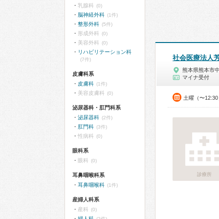
乳腺科
(0)
脳神経外科
(1件)
整形外科
(5件)
形成外科
(0)
美容外科
(0)
リハビリテーション科
社会医療法人
(7件)
熊本県熊本市
皮膚科系
マイナ受付
皮膚科
(1件)
美容皮膚科
(0)
土曜（〜12:3
泌尿器科・肛門科系
泌尿器科
(2件)
肛門科
(3件)
性病科
(0)
眼科系
眼科
(0)
診療所
耳鼻咽喉科系
耳鼻咽喉科
(1件)
産婦人科系
産科
(0)
婦人科
(2件)