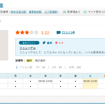
院
東区健軍（
神水交差点駅
、
健軍校前駅
、
八丁馬場駅
）
駐車場あり
マイナ受付 (
0）
3.22
口コミ1件
4.0
歯科
歯科の口コミ
リニューアル
診療科：
歯科
、矯正歯科
アクセス数 7月：
10
| 6月：
23
| 年間：
141
月
火
水
木
金
土
09:00-13:00
09:00-13:00
●
●
●
●
●
●
●
●