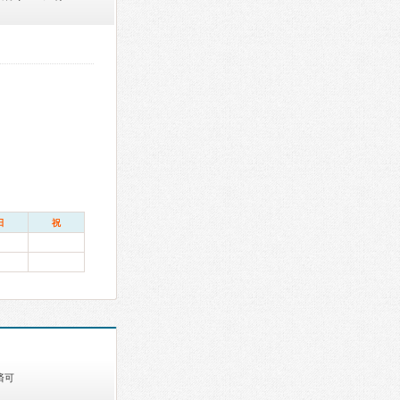
日
祝
済可