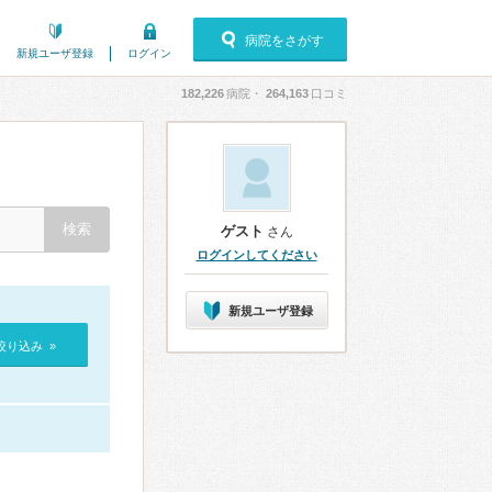
病院をさがす
新規ユーザ登録
ログイン
182,226
病院・
264,163
口コミ
ゲスト
さん
ログインしてください
新規ユーザ登録
絞り込み »