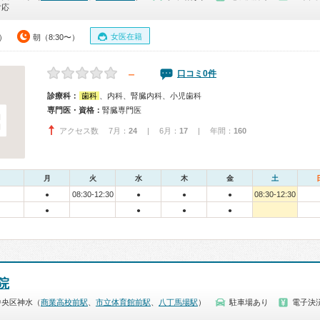
対応
女医在籍
0）
朝（8:30〜）
－
口コミ0件
診療科：
歯科
、内科、腎臓内科、小児歯科
専門医・資格：
腎臓専門医
アクセス数 7月：
24
| 6月：
17
| 年間：
160
月
火
水
木
金
土
08:30-12:30
08:30-12:30
●
●
●
●
●
●
●
●
院
中央区神水（
商業高校前駅
、
市立体育館前駅
、
八丁馬場駅
）
駐車場あり
電子決