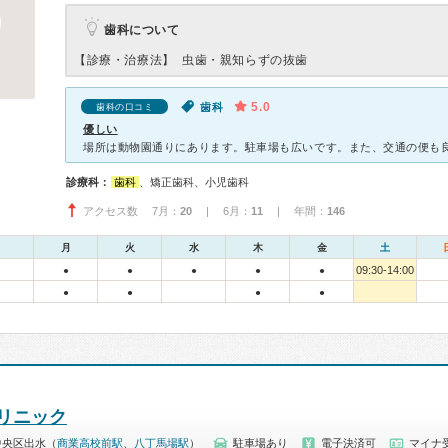
歯科について
【診療・治療法】
虫歯・親知らずの抜歯
5.0
歯科
歯科の口コミ
優しい
診療科：
歯科
、矯正歯科、小児歯科
アクセス数 7月：
20
| 6月：
11
| 年間：
146
月
火
水
木
金
土
09:30-14:00
●
●
●
●
●
●
●
●
●
リニック
中央区出水（
商業高校前駅
、
八丁馬場駅
）
駐車場あり
電子決済可
マイナ受