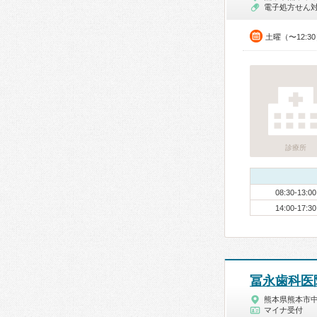
電子処方せん
土曜（〜12:3
診療所
08:30-13:00
14:00-17:30
冨永歯科医
熊本県熊本市
マイナ受付