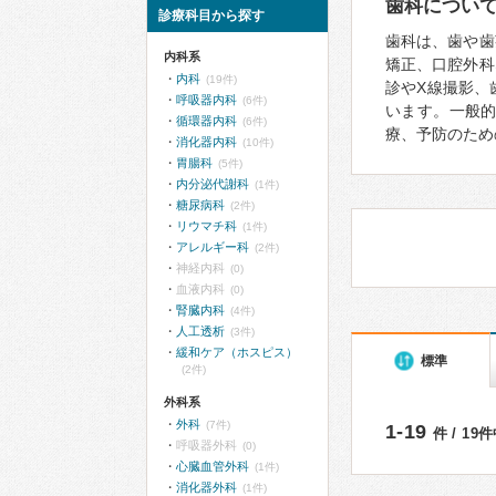
歯科につい
診療科目から探す
歯科は、歯や歯
内科系
矯正、口腔外科
内科
(19件)
診やX線撮影、
呼吸器内科
(6件)
います。一般
循環器内科
(6件)
療、予防のため
消化器内科
(10件)
胃腸科
(5件)
内分泌代謝科
(1件)
糖尿病科
(2件)
リウマチ科
(1件)
アレルギー科
(2件)
神経内科
(0)
血液内科
(0)
腎臓内科
(4件)
人工透析
(3件)
緩和ケア（ホスピス）
標準
(2件)
外科系
外科
(7件)
1-19
件 / 19
呼吸器外科
(0)
心臓血管外科
(1件)
消化器外科
(1件)