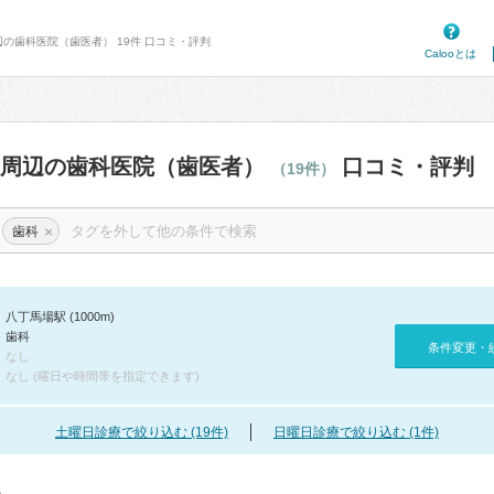
辺の歯科医院（歯医者） 19件 口コミ・評判
Calooとは
駅周辺の歯科医院（歯医者）
口コミ・評判
（19件）
×
歯科
八丁馬場駅 (1000m)
歯科
条件変更・
なし
なし (曜日や時間帯を指定できます)
土曜日診療で絞り込む (19件)
日曜日診療で絞り込む (1件)