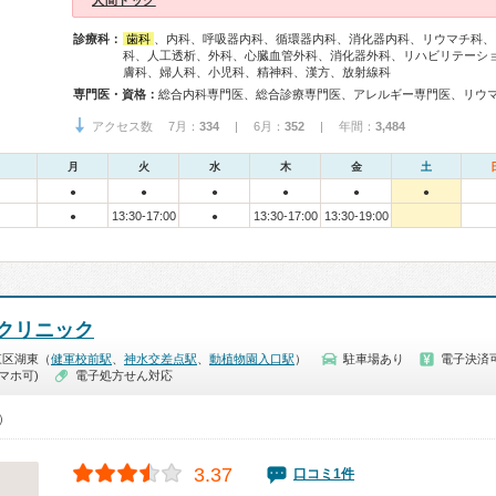
人間ドッグ
診療科：
歯科
、内科、呼吸器内科、循環器内科、消化器内科、リウマチ科、
科、人工透析、外科、心臓血管外科、消化器外科、リハビリテーシ
膚科、婦人科、小児科、精神科、漢方、放射線科
専門医・資格：
アクセス数 7月：
334
| 6月：
352
| 年間：
3,484
月
火
水
木
金
土
●
●
●
●
●
●
13:30-17:00
13:30-17:00
13:30-19:00
●
●
クリニック
東区湖東（
健軍校前駅
、
神水交差点駅
、
動植物園入口駅
）
駐車場あり
電子決済
マホ可)
電子処方せん対応
0）
3.37
口コミ1件