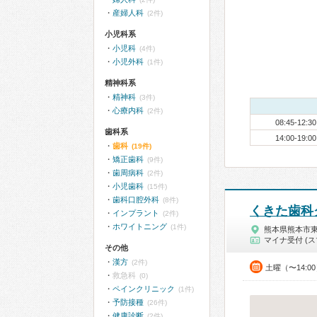
産婦人科
(2件)
小児科系
小児科
(4件)
小児外科
(1件)
精神科系
精神科
(3件)
心療内科
(2件)
08:45-12:30
歯科系
14:00-19:00
歯科
(19件)
矯正歯科
(9件)
歯周病科
(2件)
小児歯科
(15件)
歯科口腔外科
(8件)
くきた歯科
インプラント
(2件)
ホワイトニング
(1件)
熊本県熊本市
マイナ受付 (ス
その他
漢方
(2件)
土曜（〜14:0
救急科
(0)
ペインクリニック
(1件)
予防接種
(26件)
健康診断
(2件)