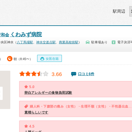
駅周辺
くわみず病院
芳和会
中央区神水（
八丁馬場駅
、
神水交差点駅
、
商業高校前駅
）
駐車場あり
電子決済
女医在籍
0）
朝（8:45〜）
3.66
口コミ6件
5.0
卵白アレルギーの食物負荷試験
婦人科・下腹部の痛み（女性）・生理不順（女性）・不性器出血（女性）・おりものの異常（女性）
素晴らしいです
4.5