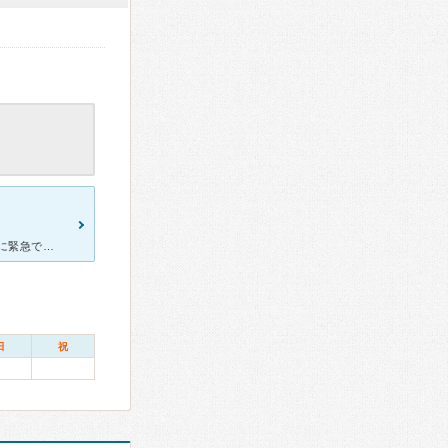
家族もここに通っており、良い評判だったので、ここにしました。 特に緊急ではなかったのですが(虫歯や歯の痛みはなし) いくつか悩みがあったのと、定期検診をと受診。 平日に電話しましたら当日に診てい
日
祝