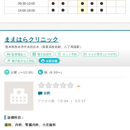
09:30-13:00
14:00-18:00
まえはらクリニック
熊本県熊本市中央区出水（商業高校前駅、八丁馬場駅）
駐車場あり
電子決済可
ネット予約
マイナ受付
(スマホ可)
電子処方せん対応
女医在籍
土曜（〜12:30）
朝（8:30〜）
－
0件
アクセス数 7月:
24
| 6月:
17
診療科目：
歯科
、内科、腎臓内科、小児歯科