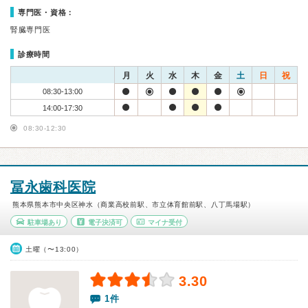
専門医・資格：
腎臓専門医
診療時間
月
火
水
木
金
土
日
祝
08:30-13:00
14:00-17:30
08:30-12:30
冨永歯科医院
熊本県熊本市中央区神水（商業高校前駅、市立体育館前駅、八丁馬場駅）
駐車場あり
電子決済可
マイナ受付
土曜（〜13:00）
3.30
1件