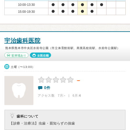
10:00-13:30
15:00-19:30
宇治歯科医院
熊本県熊本市中央区水前寺公園（市立体育館前駅、商業高校前駅、水前寺公園駅）
駐車場あり
女医在籍
土曜（〜13:00）
－
0件
アクセス数 7月:
-
| 6月:
4
歯科について
【診療・治療法】
虫歯・親知らずの抜歯