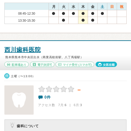
月
火
水
木
金
土
日
祝
08:45-12:30
13:30-15:30
西川歯科医院
熊本県熊本市中央区出水（商業高校前駅、八丁馬場駅）
駐車場あり
電子決済可
マイナ受付
(スマホ可)
女医在籍
土曜（〜13:00）
－
0件
アクセス数 7月:
6
| 6月:
3
歯科について