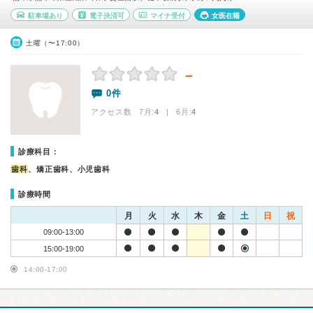
駐車場あり
電子決済可
マイナ受付
女医在籍
土曜（〜17:00）
－
0件
アクセス数 7月:
4
| 6月:
4
診療科目：
歯科
、矯正歯科、小児歯科
診療時間
月
火
水
木
金
土
日
祝
09:00-13:00
15:00-19:00
14:00-17:00