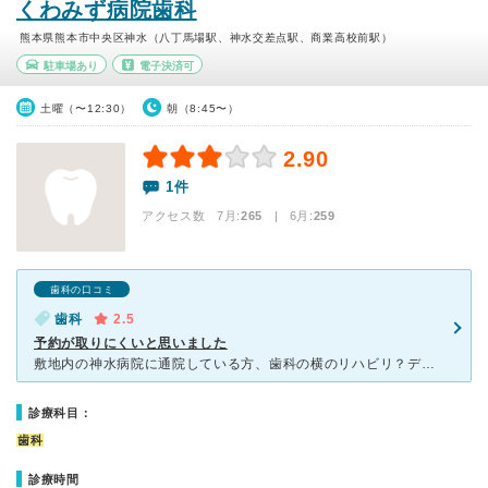
くわみず病院歯科
熊本県熊本市中央区神水（八丁馬場駅、神水交差点駅、商業高校前駅）
駐車場あり
電子決済可
土曜（〜12:30）
朝（8:45〜）
2.90
1件
アクセス数 7月:
265
| 6月:
259
歯科の口コミ
歯科
2.5
予約が取りにくいと思いました
敷地内の神水病院に通院している方、歯科の横のリハビリ？デイサービスにいるお年寄りの受診が多いのか、平日の昼間も予約が取りにくいと感じました。 定期検診で、ベテラン歯科衛生士さんにスケーリングしてもら
診療科目：
歯科
診療時間