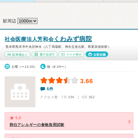
駅周辺
くわみず病院
社会医療法人芳和会
熊本県熊本市中央区神水（八丁馬場駅、神水交差点駅、商業高校前駅）
駐車場あり
電子決済可
マイナ受付
女医在籍
土曜（〜12:30）
朝（8:45〜）
3.66
6件
アクセス数 7月:
334
| 6月:
352
5.0
卵白アレルギーの食物負荷試験