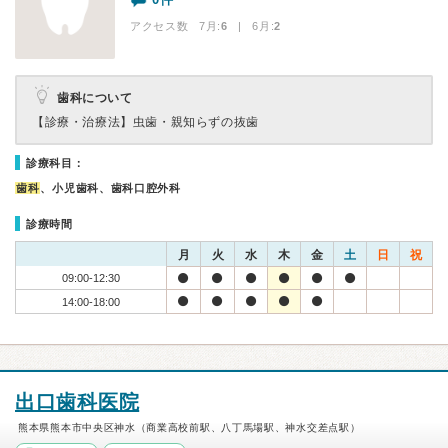
アクセス数 7月:
6
| 6月:
2
歯科について
【診療・治療法】
虫歯・親知らずの抜歯
診療科目：
歯科
、小児歯科、歯科口腔外科
診療時間
月
火
水
木
金
土
日
祝
09:00-12:30
14:00-18:00
出口歯科医院
熊本県熊本市中央区神水（商業高校前駅、八丁馬場駅、神水交差点駅）