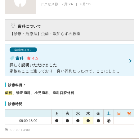
アクセス数 7月:
24
| 6月:
15
歯科について
【診療・治療法】
虫歯・親知らずの抜歯
歯科の口コミ
歯科
4.5
詳しく説明いただけました
家族もここに通っており、良い評判だったので、ここにしました。 特に緊急ではなかったのですが(虫歯や歯の痛みはなし) いくつか悩みがあったのと、定期検診をと受診。 平日に電話しましたら当日に診てい
診療科目：
歯科
、矯正歯科、小児歯科、歯科口腔外科
診療時間
月
火
水
木
金
土
日
祝
09:00-18:00
09:00-13:00