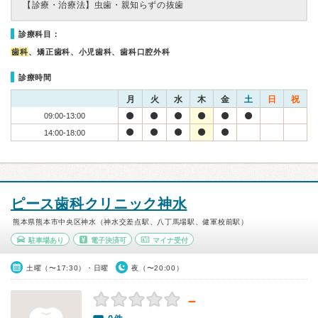
【診療・治療法】
虫歯・親知らずの抜歯
診療科目：
歯科
、矯正歯科、小児歯科、歯科口腔外科
診療時間
月
火
水
木
金
土
日
祝
09:00-13:00
14:00-18:00
ピース歯科クリニック神水
熊本県熊本市中央区神水（神水交差点駅、八丁馬場駅、健軍校前駅）
駐車場あり
電子決済可
マイナ受付
土曜（〜17:30）・日曜
夜（〜20:00）
－