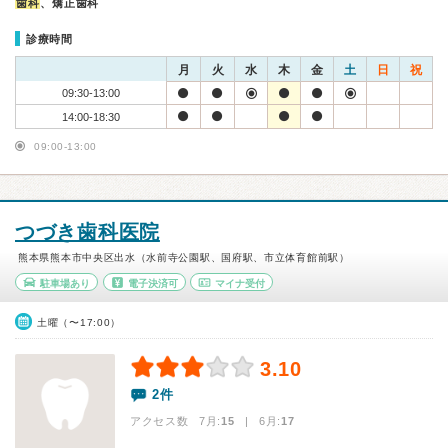
歯科
、矯正歯科
診療時間
月
火
水
木
金
土
日
祝
09:30-13:00
14:00-18:30
09:00-13:00
つづき歯科医院
熊本県熊本市中央区出水（水前寺公園駅、国府駅、市立体育館前駅）
駐車場あり
電子決済可
マイナ受付
土曜（〜17:00）
3.10
2件
アクセス数 7月:
15
| 6月:
17