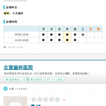
診療科目：
歯科
、小児歯科
診療時間
月
火
水
木
金
土
日
祝
09:00-13:00
14:30-18:00
09:00-12:00
古賀歯科医院
熊本県熊本市中央区出水（市立体育館前駅、水前寺公園駅、商業高校前駅）
駐車場あり
電子決済可
マイナ受付
土曜（〜12:30）
－
0件