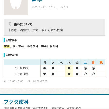
0件
アクセス数 7月:
5
| 6月:
4
歯科について
【診療・治療法】
虫歯・親知らずの抜歯
診療科目：
歯科
、矯正歯科、小児歯科、歯科口腔外科
診療時間
月
火
水
木
金
土
日
祝
10:00-13:30
15:30-20:00
10:00-13:00
14:30-17:30
フクダ歯科
熊本県熊本市東区湖東（神水交差点駅、健軍校前駅、八丁馬場駅）