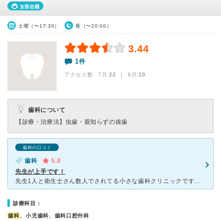
女医在籍
土曜（〜17:30）
夜（〜20:00）
3.44
1件
アクセス数 7月:
22
| 6月:
19
歯科について
【診療・治療法】
虫歯・親知らずの抜歯
歯科の口コミ
歯科
5.0
先生が上手です！
先生1人と衛生士さん数人でされてる小さな歯科クリニックですが、先生の腕がいいです。遠く引っ越してからもこちらに通っています。 先生の診察は的確でスマート、無駄な検査やレントゲン撮ったりはされません。
診療科目：
歯科
、小児歯科、歯科口腔外科