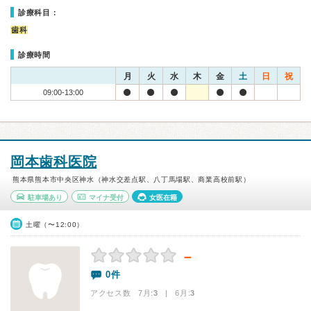
診療科目：
歯科
診療時間
月
火
水
木
金
土
日
祝
09:00-13:00
岡本歯科医院
熊本県熊本市中央区神水（神水交差点駅、八丁馬場駅、商業高校前駅）
駐車場あり
マイナ受付
女医在籍
土曜（〜12:00）
－
0件
アクセス数 7月:
3
| 6月:
3