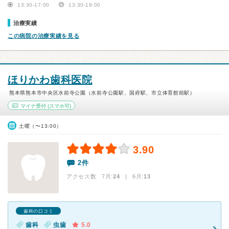
13:30-17:00
13:30-19:00
治療実績
この病院の治療実績を見る
ほりかわ歯科医院
熊本県熊本市中央区水前寺公園（水前寺公園駅、国府駅、市立体育館前駅）
マイナ受付
(スマホ可)
土曜（〜13:00）
3.90
2件
アクセス数 7月:
24
| 6月:
13
歯科の口コミ
歯科
虫歯
5.0