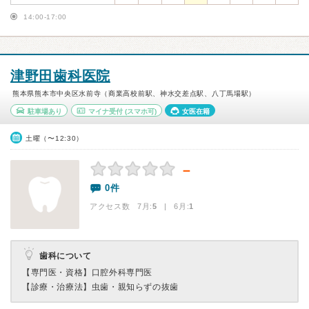
14:00-17:00
津野田歯科医院
熊本県熊本市中央区水前寺（商業高校前駅、神水交差点駅、八丁馬場駅）
駐車場あり
マイナ受付
(スマホ可)
女医在籍
土曜（〜12:30）
－
0件
アクセス数 7月:
5
| 6月:
1
歯科について
【専門医・資格】
口腔外科専門医
【診療・治療法】
虫歯・親知らずの抜歯