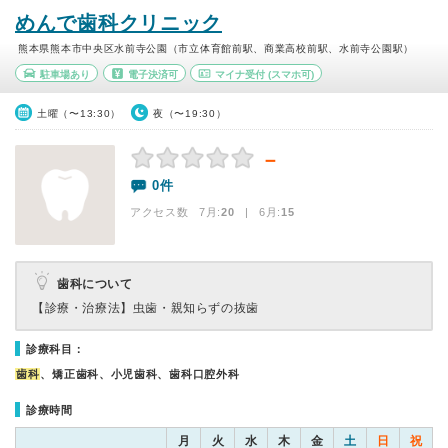
めんで歯科クリニック
熊本県熊本市中央区水前寺公園（市立体育館前駅、商業高校前駅、水前寺公園駅）
駐車場あり
電子決済可
マイナ受付
(スマホ可)
土曜（〜13:30）
夜（〜19:30）
－
0件
アクセス数 7月:
20
| 6月:
15
歯科について
【診療・治療法】
虫歯・親知らずの抜歯
診療科目：
歯科
、矯正歯科、小児歯科、歯科口腔外科
診療時間
月
火
水
木
金
土
日
祝