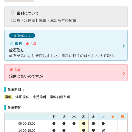
歯科について
【診療・治療法】
虫歯・親知らずの抜歯
歯科の口コミ
歯科
4.5
歯石取り
歯石が気になり来院しました。歯科に行くのは久しぶりで緊張しましたが受付の方が感じが良く安心しました。 先生は丁寧な説明をされます。治療の手順も難しい言葉ではなくこちらも分かるように話されるので理解し
2.0
治療は良いのですが
診療科目：
歯科
、矯正歯科、小児歯科、歯科口腔外科
診療時間
月
火
水
木
金
土
日
祝
09:00-13:00
14:00-18:00