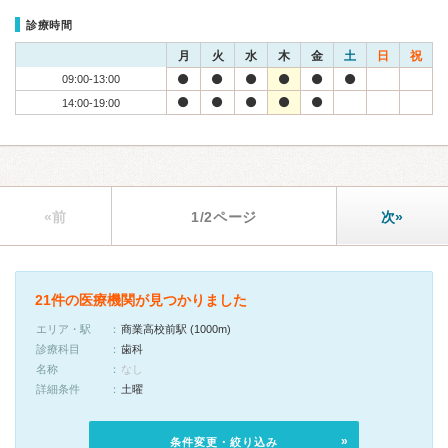
診療時間
月
火
水
木
金
土
日
祝
09:00-13:00
14:00-19:00
«前
1/2ページ
次»
21件の医療機関が見つかりました
エリア・駅
商業高校前駅 (1000m)
診療科目
歯科
名称
なし
詳細条件
土曜
条件変更・絞り込み