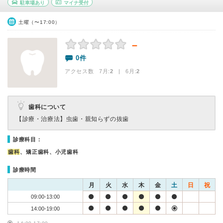
駐車場あり
マイナ受付
土曜（〜17:00）
－
0件
アクセス数 7月:
2
| 6月:
2
歯科について
【診療・治療法】
虫歯・親知らずの抜歯
診療科目：
歯科
、矯正歯科、小児歯科
診療時間
月
火
水
木
金
土
日
祝
09:00-13:00
14:00-19:00