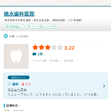
徳永歯科医院
熊本県熊本市東区健軍（神水交差点駅、健軍校前駅、八丁馬場駅）
駐車場あり
マイナ受付
(スマホ可)
土曜（〜13:00）
3.22
1件
アクセス数 7月:
10
| 6月:
23
歯科の口コミ
歯科
4.0
リニューアル
リニューアルして、とてもキレイになっていました。 いつも院長先生の方に見ていただいていましたが、今は息子さんも治療にあたられています。 今まで同じ歯を何軒か治療してもらいに行きましたが、ここの院長
診療科目：