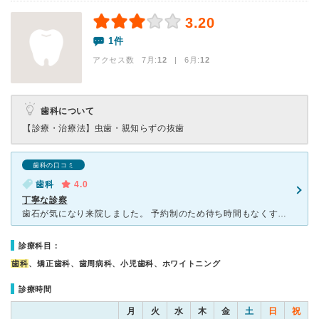
3.20
1件
アクセス数 7月:
12
| 6月:
12
歯科について
【診療・治療法】
虫歯・親知らずの抜歯
歯科の口コミ
歯科
4.0
丁寧な診察
歯石が気になり来院しました。 予約制のため待ち時間もなくすぐに呼ばれました。 先生は口調が優しく、色々と丁寧に説明頂きました。 こちらの聞きたいことにも優しく分かりやすく答えて頂きました。 歯
診療科目：
歯科
、矯正歯科、歯周病科、小児歯科、ホワイトニング
診療時間
月
火
水
木
金
土
日
祝