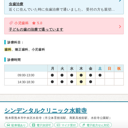
虫歯治療
近くに住んでいた時に虫歯治療で通いました。 受付の方も親切ですし、看護師の方もニコニコされています。最初に今後どういう風に治療していくか、今後の流れと治療にはどれくらいの期間がかかるか先生が説明をし
小児歯科
5.0
子どもの歯の治療で通っています
診療科目：
歯科
、矯正歯科、小児歯科
診療時間
月
火
水
木
金
土
日
祝
09:00-13:00
14:30-18:30
シンデンタルクリニック水前寺
熊本県熊本市中央区水前寺（市立体育館前駅、商業高校前駅、水前寺公園駅）
駐車場あり
電子決済可
マイナ受付
電子処方せん対応