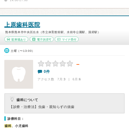
14:00-17:00
上原歯科医院
熊本県熊本市中央区出水（市立体育館前駅、水前寺公園駅、国府駅）
駐車場あり
電子決済可
マイナ受付
土曜（〜13:00）
－
0件
アクセス数 7月:
3
| 6月:
6
歯科について
【診療・治療法】
虫歯・親知らずの抜歯
診療科目：
歯科
、小児歯科