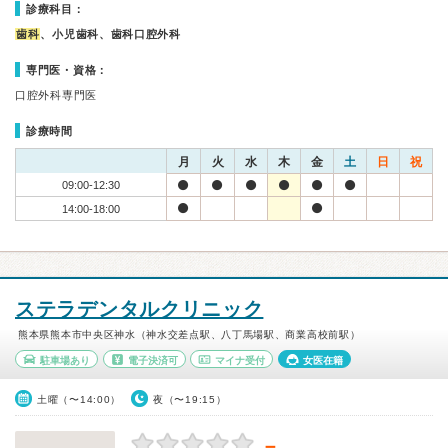
診療科目：
歯科
、小児歯科、歯科口腔外科
専門医・資格：
口腔外科専門医
診療時間
月
火
水
木
金
土
日
祝
09:00-12:30
14:00-18:00
ステラデンタルクリニック
熊本県熊本市中央区神水（神水交差点駅、八丁馬場駅、商業高校前駅）
駐車場あり
電子決済可
マイナ受付
女医在籍
土曜（〜14:00）
夜（〜19:15）
－