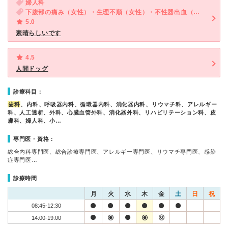
婦人科
下腹部の痛み（女性）・生理不順（女性）・不性器出血（女性）・おりものの異常（女性）
5.0
素晴らしいです
4.5
人間ドッグ
診療科目：
歯科
、内科、呼吸器内科、循環器内科、消化器内科、リウマチ科、アレルギー
科、人工透析、外科、心臓血管外科、消化器外科、リハビリテーション科、皮
膚科、婦人科、小…
専門医・資格：
総合内科専門医、総合診療専門医、アレルギー専門医、リウマチ専門医、感染
症専門医…
診療時間
月
火
水
木
金
土
日
祝
08:45-12:30
14:00-19:00