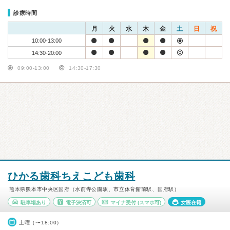
診療時間
月
火
水
木
金
土
日
祝
10:00-13:00
14:30-20:00
09:00-13:00
14:30-17:30
ひかる歯科ちえこども歯科
熊本県熊本市中央区国府（水前寺公園駅、市立体育館前駅、国府駅）
駐車場あり
電子決済可
マイナ受付
(スマホ可)
女医在籍
土曜（〜18:00）