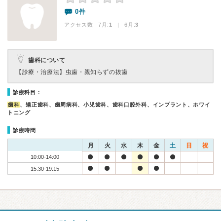
0件
アクセス数 7月:
1
| 6月:
3
歯科について
【診療・治療法】
虫歯・親知らずの抜歯
診療科目：
歯科
、矯正歯科、歯周病科、小児歯科、歯科口腔外科、インプラント、ホワイ
トニング
診療時間
月
火
水
木
金
土
日
祝
10:00-14:00
15:30-19:15