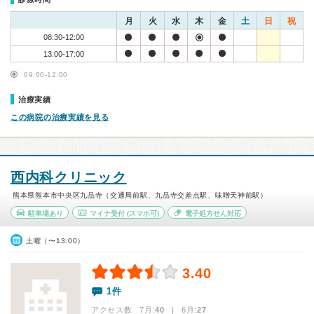
月
火
水
木
金
土
日
祝
08:30-12:00
13:00-17:00
09:00-12:00
治療実績
この病院の治療実績を見る
西内科クリニック
熊本県熊本市中央区九品寺（交通局前駅、九品寺交差点駅、味噌天神前駅）
駐車場あり
マイナ受付
(スマホ可)
電子処方せん対応
土曜（〜13:00）
3.40
1件
アクセス数 7月:
40
| 6月:
27