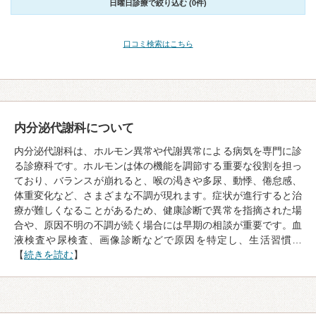
日曜日診療で絞り込む (0件)
口コミ検索はこちら
内分泌代謝科について
内分泌代謝科は、ホルモン異常や代謝異常による病気を専門に診
る診療科です。ホルモンは体の機能を調節する重要な役割を担っ
ており、バランスが崩れると、喉の渇きや多尿、動悸、倦怠感、
体重変化など、さまざまな不調が現れます。症状が進行すると治
療が難しくなることがあるため、健康診断で異常を指摘された場
合や、原因不明の不調が続く場合には早期の相談が重要です。血
液検査や尿検査、画像診断などで原因を特定し、生活習慣…
【
続きを読む
】