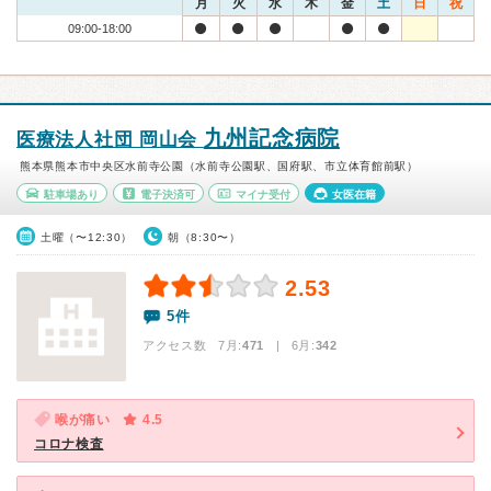
月
火
水
木
金
土
日
祝
09:00-18:00
九州記念病院
医療法人社団 岡山会
熊本県熊本市中央区水前寺公園（水前寺公園駅、国府駅、市立体育館前駅）
駐車場あり
電子決済可
マイナ受付
女医在籍
土曜（〜12:30）
朝（8:30〜）
2.53
5件
アクセス数 7月:
471
| 6月:
342
喉が痛い
4.5
コロナ検査