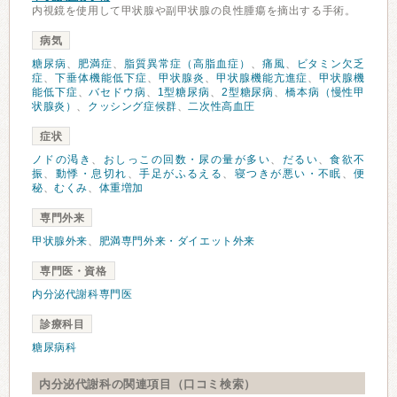
内視鏡を使用して甲状腺や副甲状腺の良性腫瘍を摘出する手術。
病気
糖尿病
、
肥満症
、
脂質異常症（高脂血症）
、
痛風
、
ビタミン欠乏
症
、
下垂体機能低下症
、
甲状腺炎
、
甲状腺機能亢進症
、
甲状腺機
能低下症
、
バセドウ病
、
1型糖尿病
、
2型糖尿病
、
橋本病（慢性甲
状腺炎）
、
クッシング症候群
、
二次性高血圧
症状
ノドの渇き
、
おしっこの回数・尿の量が多い
、
だるい
、
食欲不
振
、
動悸・息切れ
、
手足がふるえる
、
寝つきが悪い・不眠
、
便
秘
、
むくみ
、
体重増加
専門外来
甲状腺外来
、
肥満専門外来・ダイエット外来
専門医・資格
内分泌代謝科専門医
診療科目
糖尿病科
内分泌代謝科の関連項目（口コミ検索）