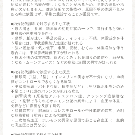
症状が進むと治療が難しくなることがあるため、早期の発見や治
療が欠かせません。健康診断での指摘や、原因不明の体調不良が
ある時は放置せず、早期に受診することが重要です。
■内分泌代謝科で対応する主な症状
・喉の渇き、多尿：糖尿病の初期症状の一つで、進行すると強い
倦怠感や体重減少を伴う
・動悸、脈が速い：手足の震え、イライラ、不眠、体重減少を伴
う場合には、甲状腺機能亢進症が疑われる
・強い倦怠感：気力低下、眠気、便秘、むくみ、体重増加を伴う
場合には、甲状腺機能低下症が疑われる
・原因不明の体重増加、顔のむくみ：お腹周りの脂肪や、顔が丸
くなる（ムーンフェイス）などの症状は副腎の異常が疑われる
■内分泌代謝科で診療する主な疾患
・糖尿病（1型、2型）：インスリンの働きが不十分になり、血糖
値がコントロールできなくなる病気
・甲状腺疾患（バセドウ病、橋本病など）：甲状腺ホルモンの過
不足により代謝のバランスが乱れる病気
・副腎疾患（原発性アルドステロン症、クッシング症候群な
ど）：副腎で作られるホルモン分泌の異常により、血圧や体重、
免疫などに影響を及ぼす病気
・脂質異常症、肥満症：コレステロールや中性脂肪の異常、過剰
な脂肪蓄積（肥満）による代謝異常
・二次性高血圧：ホルモンの異常が原因で起こる高血圧（一般的
な高血圧とは異なる）
■内分泌代謝科で行う主な検査