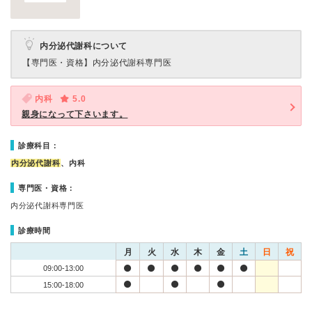
内分泌代謝科について
【専門医・資格】
内分泌代謝科専門医
内科
5.0
親身になって下さいます。
診療科目：
内分泌代謝科
、内科
専門医・資格：
内分泌代謝科専門医
診療時間
月
火
水
木
金
土
日
祝
09:00-13:00
15:00-18:00