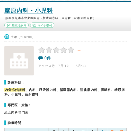
室原内科・小児科
熊本県熊本市中央区国府（新水前寺駅、国府駅、味噌天神前駅）
駐車場あり
マイナ受付
土曜（〜18:00）
－
0件
アクセス数 7月:
12
| 6月:
11
診療科目：
内分泌代謝科
、内科、呼吸器内科、循環器内科、消化器内科、胃腸科、糖尿病
科、小児科、放射線科
専門医・資格：
総合内科専門医
診療時間