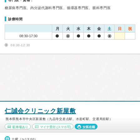
専門医・資格：
糖尿病専門医、内分泌代謝科専門医、循環器専門医、眼科専門医
診療時間
月
火
水
木
金
土
日
祝
08:30-17:30
08:30-12:30
仁誠会クリニック新屋敷
熊本県熊本市中央区新屋敷（九品寺交差点駅、水道町駅、交通局前駅）
駐車場あり
マイナ受付
(スマホ可)
女医在籍
土曜（〜13:00）