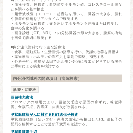
・血液検査、尿検査：血糖値やホルモン値、コレステロール値な
どを調べる基本検査
・超音波検査（エコー）：超音波を用いて、臓器の大きさ、腫れ
や腫瘍の有無をリアルタイムで確認する
・ホルモン負荷検査：薬を用いてホルモンを刺激または抑制し、
血中の変化を調べる
・画像診断（CT、MRI）：内分泌臓器の形や大きさ、腫瘍の有無
を画像で詳細に確認する
■内分泌代謝科で行う主な治療法
・食事、運動療法：生活習慣の指導を行い、代謝の改善を目指す
・薬物療法：ホルモンの過不足を薬剤で調整、補充する
・外科手術：腫瘍が原因でホルモン分泌に異常が起きている場合
は手術による摘出を検討する
内分泌代謝科の関連項目（病院検索）
診療・治療法
亜鉛補充療法
プロマックの服用により、亜鉛欠乏症が原因の床ずれ、味覚障
害、食欲不振、舌痛症、皮膚炎が改善される。
甲状腺髄様がんに対するRET遺伝子検査
甲状腺髄様癌（疑い含む）患者の血液から抽出したRET遺伝子の
配列を解析することで遺伝子変異を確認する。
甲状腺腫瘍手術