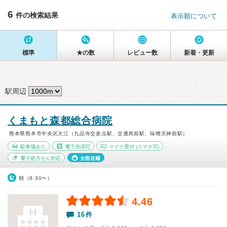
6
件の検索結果
表示順について
標準
★の数
レビュー数
新着・更新
駅周辺
くまもと森都総合病院
熊本県熊本市中央区大江（九品寺交差点駅、交通局前駅、味噌天神前駅）
駐車場あり
電子決済可
マイナ受付
(スマホ可)
電子処方せん対応
女医在籍
朝（8:30〜）
4.46
16件