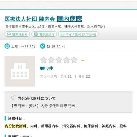
陣内病院
医療法人社団 陣内会
熊本県熊本市中央区九品寺（南熊本駅、味噌天神前駅、新水前寺駅）
駐車場あり
電子決済可
マイナ受付
(スマホ可)
土曜（〜12:30）
朝（8:30〜）
－
0件
アクセス数 7月:
21
| 6月:
22
内分泌代謝科について
【専門医・資格】
内分泌代謝科専門医
診療科目：
内分泌代謝科
、内科、循環器内科、消化器内科、糖尿病科、神経内科、眼科