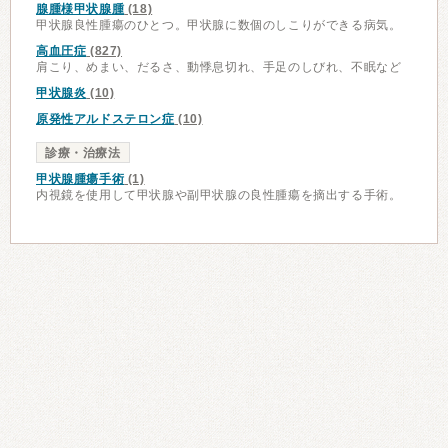
腺腫様甲状腺腫
(18)
甲状腺良性腫瘍のひとつ。甲状腺に数個のしこりができる病気。
高血圧症
(827)
肩こり、めまい、だるさ、動悸息切れ、手足のしびれ、不眠など
甲状腺炎
(10)
原発性アルドステロン症
(10)
診療・治療法
甲状腺腫瘍手術
(1)
内視鏡を使用して甲状腺や副甲状腺の良性腫瘍を摘出する手術。