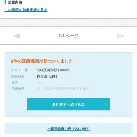
治療実績
この病院の治療実績を見る
«前
1/1ページ
次»
6件の医療機関が見つかりました
エリア・駅
味噌天神前駅 (1000m)
診療科目
内分泌代謝科
名称
なし
詳細条件
なし (曜日や時間帯を指定できます)
条件変更・絞り込み
土曜日診療で絞り込む (5件)