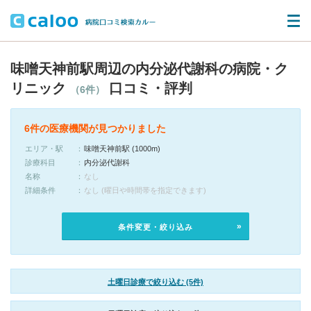
味噌天神前駅周辺の内分泌代謝科の病院・ク
リニック
口コミ・評判
（6件）
6件の医療機関が見つかりました
エリア・駅
味噌天神前駅 (1000m)
診療科目
内分泌代謝科
名称
なし
詳細条件
なし (曜日や時間帯を指定できます)
条件変更・絞り込み
土曜日診療で絞り込む (5件)