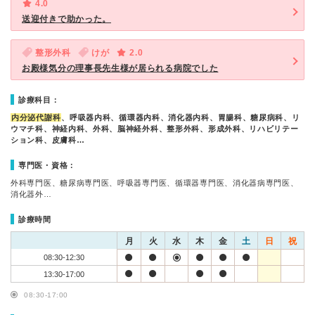
4.0
送迎付きで助かった。
整形外科
けが
2.0
お殿様気分の理事長先生様が居られる病院でした
診療科目：
内分泌代謝科
、呼吸器内科、循環器内科、消化器内科、胃腸科、糖尿病科、リ
ウマチ科、神経内科、外科、脳神経外科、整形外科、形成外科、リハビリテー
ション科、皮膚科…
専門医・資格：
外科専門医、糖尿病専門医、呼吸器専門医、循環器専門医、消化器病専門医、
消化器外…
診療時間
月
火
水
木
金
土
日
祝
08:30-12:30
13:30-17:00
08:30-17:00