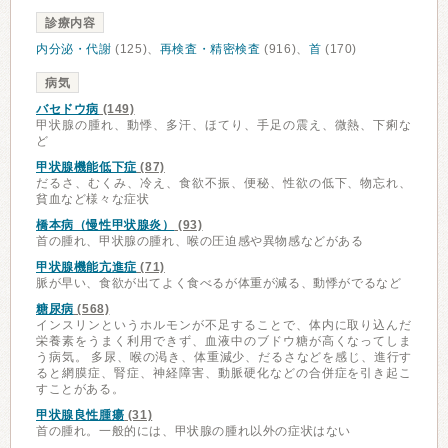
診療内容
内分泌・代謝
(125)、
再検査・精密検査
(916)、
首
(170)
病気
バセドウ病
(149)
甲状腺の腫れ、動悸、多汗、ほてり、手足の震え、微熱、下痢な
ど
甲状腺機能低下症
(87)
だるさ、むくみ、冷え、食欲不振、便秘、性欲の低下、物忘れ、
貧血など様々な症状
橋本病（慢性甲状腺炎）
(93)
首の腫れ、甲状腺の腫れ、喉の圧迫感や異物感などがある
甲状腺機能亢進症
(71)
脈が早い、食欲が出てよく食べるが体重が減る、動悸がでるなど
糖尿病
(568)
インスリンというホルモンが不足することで、体内に取り込んだ
栄養素をうまく利用できず、血液中のブドウ糖が高くなってしま
う病気。 多尿、喉の渇き、体重減少、だるさなどを感じ、進行す
ると網膜症、腎症、神経障害、動脈硬化などの合併症を引き起こ
すことがある。
甲状腺良性腫瘍
(31)
首の腫れ。一般的には、甲状腺の腫れ以外の症状はない