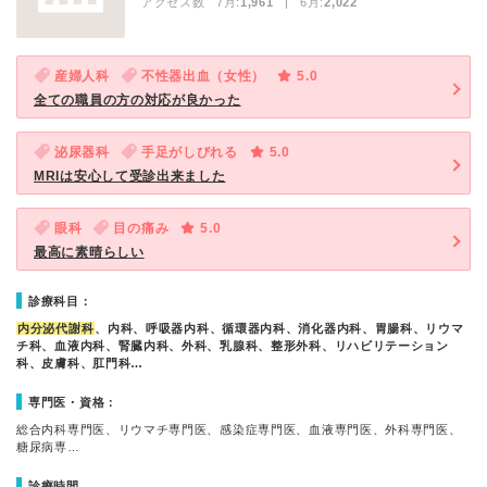
アクセス数 7月:
1,961
| 6月:
2,022
産婦人科
不性器出血（女性）
5.0
全ての職員の方の対応が良かった
泌尿器科
手足がしびれる
5.0
MRIは安心して受診出来ました
眼科
目の痛み
5.0
最高に素晴らしい
診療科目：
内分泌代謝科
、内科、呼吸器内科、循環器内科、消化器内科、胃腸科、リウマ
チ科、血液内科、腎臓内科、外科、乳腺科、整形外科、リハビリテーション
科、皮膚科、肛門科…
専門医・資格：
総合内科専門医、リウマチ専門医、感染症専門医、血液専門医、外科専門医、
糖尿病専…
診療時間