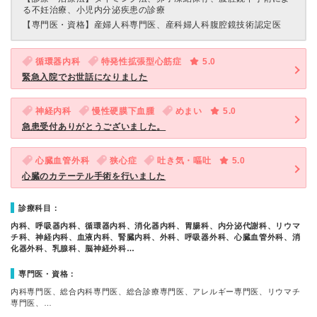
る不妊治療、小児内分泌疾患の診療
【専門医・資格】
産婦人科専門医、産科婦人科腹腔鏡技術認定医
循環器内科
特発性拡張型心筋症
5.0
緊急入院でお世話になりました
神経内科
慢性硬膜下血腫
めまい
5.0
急患受付ありがとうございました。
心臓血管外科
狭心症
吐き気・嘔吐
5.0
心臓のカテーテル手術を行いました
診療科目：
内科、呼吸器内科、循環器内科、消化器内科、胃腸科、内分泌代謝科、リウマ
チ科、神経内科、血液内科、腎臓内科、外科、呼吸器外科、心臓血管外科、消
化器外科、乳腺科、脳神経外科…
専門医・資格：
内科専門医、総合内科専門医、総合診療専門医、アレルギー専門医、リウマチ
専門医、…