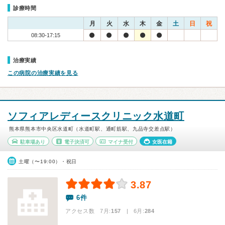
診療時間
月
火
水
木
金
土
日
祝
08:30-17:15
治療実績
この病院の治療実績を見る
ソフィアレディースクリニック水道町
熊本県熊本市中央区水道町（水道町駅、通町筋駅、九品寺交差点駅）
駐車場あり
電子決済可
マイナ受付
女医在籍
土曜（〜19:00）・祝日
3.87
6件
アクセス数 7月:
157
| 6月:
284