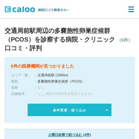
交通局前駅周辺の多嚢胞性卵巣症候群
（PCOS）を診察する病院・クリニック
（6件）
口コミ・評判
6件の医療機関が見つかりました
エリア・駅
交通局前駅 (1000m)
病気
多嚢胞性卵巣症候群（PCOS）
名称
なし
詳細条件
なし (曜日や時間帯を指定できます)
条件変更・絞り込み
土曜日診療で絞り込む (4件)