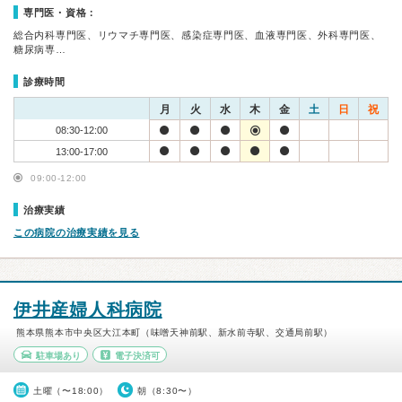
専門医・資格：
総合内科専門医、リウマチ専門医、感染症専門医、血液専門医、外科専門医、
糖尿病専…
診療時間
月
火
水
木
金
土
日
祝
08:30-12:00
13:00-17:00
09:00-12:00
治療実績
この病院の治療実績を見る
伊井産婦人科病院
熊本県熊本市中央区大江本町（味噌天神前駅、新水前寺駅、交通局前駅）
駐車場あり
電子決済可
土曜（〜18:00）
朝（8:30〜）