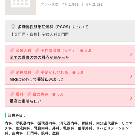
アクセス数 7月:
1,961
| 6月:
2,022
多嚢胞性卵巣症候群（PCOS）について
【専門医・資格】
産婦人科専門医
産婦人科
不性器出血（女性）
5.0
全ての職員の方の対応が良かった
泌尿器科
手足がしびれる
5.0
MRIは安心して受診出来ました
眼科
目の痛み
5.0
最高に素晴らしい
診療科目：
内科、呼吸器内科、循環器内科、消化器内科、胃腸科、内分泌代謝科、リウマ
チ科、血液内科、腎臓内科、外科、乳腺科、整形外科、リハビリテーション
科、皮膚科、肛門科、眼科、産婦…