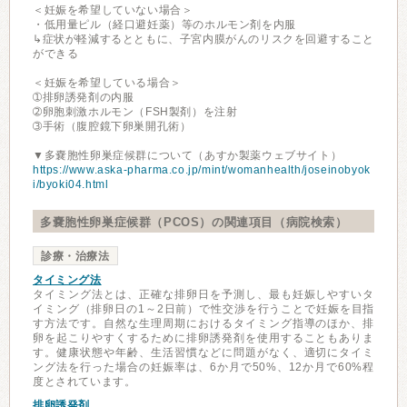
＜妊娠を希望していない場合＞
・低用量ピル（経口避妊薬）等のホルモン剤を内服
↳症状が軽減するとともに、子宮内膜がんのリスクを回避すること
ができる
＜妊娠を希望している場合＞
➀排卵誘発剤の内服
➁卵胞刺激ホルモン（FSH製剤）を注射
➂手術（腹腔鏡下卵巣開孔術）
▼多嚢胞性卵巣症候群について（あすか製薬ウェブサイト）
https://www.aska-pharma.co.jp/mint/womanhealth/joseinobyok
i/byoki04.html
多嚢胞性卵巣症候群（PCOS）の関連項目（病院検索）
診療・治療法
タイミング法
タイミング法とは、正確な排卵日を予測し、最も妊娠しやすいタ
イミング（排卵日の1～2日前）で性交渉を行うことで妊娠を目指
す方法です。自然な生理周期におけるタイミング指導のほか、排
卵を起こりやすくするために排卵誘発剤を使用することもありま
す。健康状態や年齢、生活習慣などに問題がなく、適切にタイミ
ング法を行った場合の妊娠率は、6か月で50%、12か月で60%程
度とされています。
排卵誘発剤