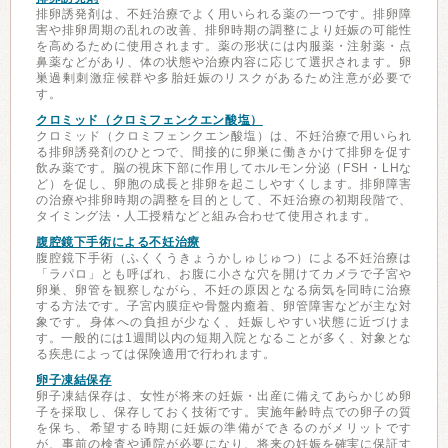
排卵誘発剤は、不妊治療でよく用いられる薬の一つです。排卵障
害や排卵周期の乱れの改善、排卵時期の調整により妊娠の可能性
を高めるために使用されます。薬の形状には内服薬・注射薬・点
鼻薬などがあり、体の状態や治療内容に応じて選択されます。卵
巣過剰刺激症候群や多胎妊娠のリスクがあるため注意が必要で
す。
クロミッド（クロミフェンクエン酸塩）
クロミッド（クロミフェンクエン酸塩）は、不妊治療で用いられ
る排卵誘発剤のひとつで、間接的に卵巣に働きかけて排卵を促す
飲み薬です。脳の視床下部に作用してホルモン分泌（FSH・LHな
ど）を促し、卵胞の成長と排卵を起こしやすくします。排卵障害
の治療や排卵時期の調整を目的として、不妊治療の初期段階で、
タイミング法・人工授精などと組み合わせて使用されます。
腹腔鏡下手術による不妊治療
腹腔鏡下手術（ふくくうきょうかしゅじゅつ）による不妊治療は
「ラパロ」とも呼ばれ、お腹に小さな穴を開けてカメラで子宮や
卵巣、卵管を観察しながら、不妊の原因となる病気を同時に治療
する方法です。子宮内膜症や骨盤内癒着、卵管障害などが主な対
象です。身体への負担が少なく、妊娠しやすい状態に近づけま
す。一般的には1週間以内の短期入院となることが多く、対象とな
る疾患によっては保険適用で行われます。
卵子凍結保存
卵子凍結保存は、女性が将来の妊娠・出産に備えてあらかじめ卵
子を採取し、保存しておく技術です。実施年齢時点での卵子の質
を保ち、希望する時期に妊娠の準備ができるのがメリットです
が、事前の検査や通院が必要になり、将来の妊娠を確実に保証す