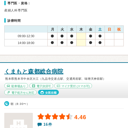
専門医・資格：
産婦人科専門医
診療時間
月
火
水
木
金
土
日
祝
09:00-12:30
14:00-18:00
くまもと森都総合病院
熊本県熊本市中央区大江（九品寺交差点駅、交通局前駅、味噌天神前駅）
駐車場あり
電子決済可
マイナ受付
(スマホ可)
電子処方せん対応
女医在籍
朝（8:30〜）
4.46
16件