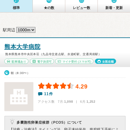
標準
★の数
レビュー数
新着・更新
駅周辺
熊本大学病院
熊本県熊本市中央区本荘（九品寺交差点駅、水道町駅、交通局前駅）
駐車場あり
電子決済可
マイナ受付
(スマホ可)
女医在籍
朝（8:30〜）
4.29
11件
アクセス数 7月:
1,098
| 6月:
1,252
多嚢胞性卵巣症候群（PCOS）について
【診療・治療法】
タイミング法、卵子凍結保存、腹腔鏡下手術によ