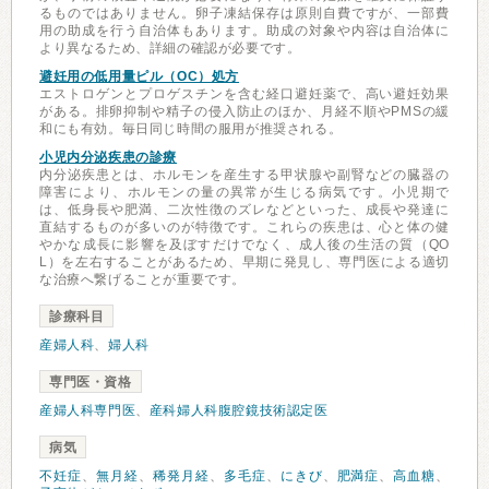
るものではありません。卵子凍結保存は原則自費ですが、一部費
用の助成を行う自治体もあります。助成の対象や内容は自治体に
より異なるため、詳細の確認が必要です。
避妊用の低用量ピル（OC）処方
エストロゲンとプロゲスチンを含む経口避妊薬で、高い避妊効果
がある。排卵抑制や精子の侵入防止のほか、月経不順やPMSの緩
和にも有効。毎日同じ時間の服用が推奨される。
小児内分泌疾患の診療
内分泌疾患とは、ホルモンを産生する甲状腺や副腎などの臓器の
障害により、ホルモンの量の異常が生じる病気です。小児期で
は、低身長や肥満、二次性徴のズレなどといった、成長や発達に
直結するものが多いのが特徴です。これらの疾患は、心と体の健
やかな成長に影響を及ぼすだけでなく、成人後の生活の質（QO
L）を左右することがあるため、早期に発見し、専門医による適切
な治療へ繋げることが重要です。
診療科目
産婦人科
、
婦人科
専門医・資格
産婦人科専門医
、
産科婦人科腹腔鏡技術認定医
病気
不妊症
、
無月経
、
稀発月経
、
多毛症
、
にきび
、
肥満症
、
高血糖
、