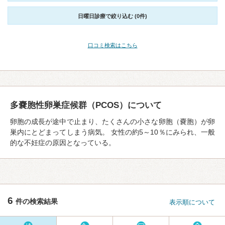
日曜日診療で絞り込む (0件)
口コミ検索はこちら
多嚢胞性卵巣症候群（PCOS）について
卵胞の成⻑が途中で止まり、たくさんの⼩さな卵胞（嚢胞）が卵
巣内にとどまってしまう病気。 女性の約5～10％にみられ、一般
的な不妊症の原因となっている。
6
件の検索結果
表示順について