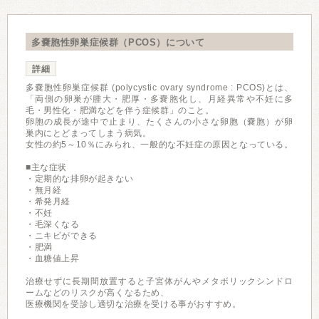
多嚢胞性卵巣症候群（PCOS）について
詳細
多嚢胞性卵巣症候群 (polycystic ovary syndrome : PCOS)とは、
「両側の卵巣が腫大・肥厚・多嚢胞化し、月経異常や不妊に多
毛・男性化・肥満などを伴う症候群」のこと。
卵胞の成⻑が途中で止まり、たくさんの⼩さな卵胞（嚢胞）が卵
巣内にとどまってしまう病気。
女性の約5～10％にみられ、一般的な不妊症の原因となっている。
■主な症状
・定期的な排卵が起きない
・無月経
・希発月経
・不妊
・毛深くなる
・ニキビができる
・肥満
・血糖値上昇
治療せずに長期間放置すると子宮体がんやメタボリックシンドロ
ームなどのリスクが高くなるため、
医療機関を受診し適切な治療を受ける事がおすすめ。