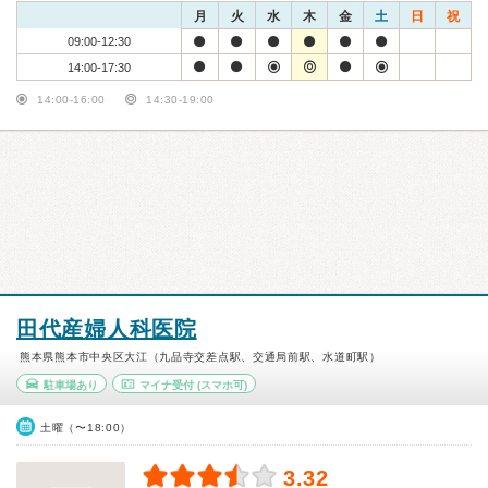
月
火
水
木
金
土
日
祝
09:00-12:30
14:00-17:30
14:00-16:00
14:30-19:00
田代産婦人科医院
熊本県熊本市中央区大江（九品寺交差点駅、交通局前駅、水道町駅）
駐車場あり
マイナ受付
(スマホ可)
土曜（〜18:00）
3.32