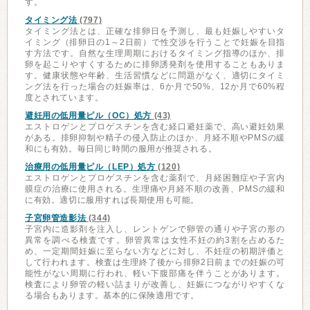
す。
タイミング法
(797)
タイミング法とは、正確な排卵日を予測し、最も妊娠しやすいタ
イミング（排卵日の1～2日前）で性交渉を行うことで妊娠を目指
す方法です。自然な生理周期におけるタイミング指導のほか、排
卵を起こりやすくするために排卵誘発剤を使用することもありま
す。健康状態や年齢、生活習慣などに問題がなく、適切にタイミ
ング法を行った場合の妊娠率は、6か月で50%、12か月で60%程
度とされています。
避妊用の低用量ピル（OC）処方
(43)
エストロゲンとプロゲスチンを含む経口避妊薬で、高い避妊効果
がある。排卵抑制や精子の侵入防止のほか、月経不順やPMSの緩
和にも有効。毎日同じ時間の服用が推奨される。
治療用の低用量ピル（LEP）処方
(120)
エストロゲンとプロゲスチンを含む薬剤で、月経困難症や子宮内
膜症の治療に使用される。生理痛や月経不順の改善、PMSの緩和
に有効。適切に服用すれば長期使用も可能。
子宮卵管造影法
(344)
子宮内に造影剤を注入し、レントゲンで卵管の通りや子宮の形の
異常を調べる検査です。卵管異常は女性不妊の約3割を占めるた
め、一定期間妊娠に至らない方などに対し、不妊症の初期評価と
して行われます。検査は生理終了後から排卵2日前までの妊娠の可
能性がない周期に行われ、軽い下腹部痛を伴うことがあります。
検査により卵管の軽い詰まりが改善し、妊娠につながりやすくな
る場合もあります。基本的に保険適用です。