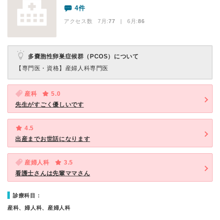
4件
アクセス数 7月:
77
| 6月:
86
多嚢胞性卵巣症候群（PCOS）について
【専門医・資格】
産婦人科専門医
産科
5.0
先生がすごく優しいです
4.5
出産までお世話になります
産婦人科
3.5
看護士さんは先輩ママさん
診療科目：
産科、婦人科、産婦人科