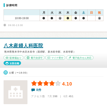
診療時間
月
火
水
木
金
土
日
祝
10:00-19:00
09:00-13:00
八木産婦人科医院
熊本県熊本市中央区水前寺（国府駅、新水前寺駅、水前寺駅）
駐車場あり
電子決済可
マイナ受付
電子処方せん対応
女医在籍
土曜（〜16:00）
4.10
8件
アクセス数 7月:
398
| 6月:
451