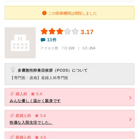
この医療機関は閉院しました
3.17
13件
アクセス数 7月:
220
| 6月:
256
多嚢胞性卵巣症候群（PCOS）について
【専門医・資格】
産婦人科専門医
婦人科
5.0
みんな優しく温かく親身です
産婦人科
5.0
快適な入院生活でした。
産婦人科
4.5