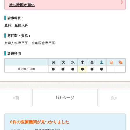
待ち時間が短い
診療科目：
産科、産婦人科
専門医・資格：
産婦人科専門医、生殖医療専門医
診療時間
月
火
水
木
金
土
日
祝
08:30-18:00
«前
1/1ページ
次»
6件の医療機関が見つかりました