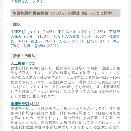
子宮体がん
、
メタボ
多嚢胞性卵巣症候群（PCOS）の関連項目（口コミ検索）
症状
生理不順（女性）
(2485)、
不性器出血（女性）
(1260)、
下腹部
の痛み（女性）
(1504)、
おりものの異常（女性）
(660)、
体調不
良
(7617)、
めまい
(2600)、
だるい
(5209)、
ほてり
(688)、
冷え
(784)、
動悸・息切れ
(2397)
診療・治療法
人工授精
(471)
女性の排卵時期に合わせ、配偶者から採取して精製・濃縮した精
子を子宮内に注入し、妊娠の確率を高める治療です。タイミング
法の次の段階の不妊治療であり、人工授精による妊娠率は5～15%
程度とされています。自然妊娠に近く、母体にかかる負担が少な
いのがメリットですが、女性の年齢なども考慮し、3～4周期継続
しても妊娠に至らない場合は、次のステップの治療（体外受精な
ど）の検討が推奨されます。
排卵誘発剤
(341)
排卵誘発剤は、不妊治療でよく用いられる薬の一つです。排卵障
害や排卵周期の乱れの改善、排卵時期の調整により妊娠の可能性
を高めるために使用されます。薬の形状には内服薬・注射薬・点
鼻薬などがあり、体の状態や治療内容に応じて選択されます。卵
巣過剰刺激症候群や多胎妊娠のリスクがあるため注意が必要で