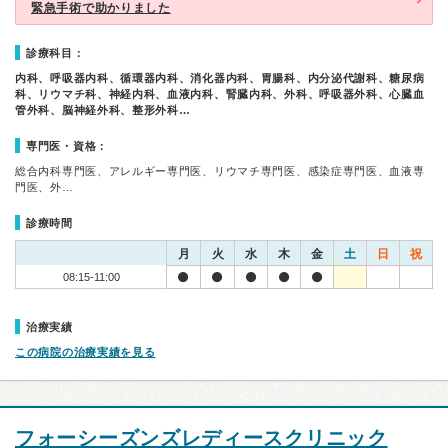
緊急手術で助かりました
診療科目：
内科、呼吸器内科、循環器内科、消化器内科、胃腸科、内分泌代謝科、糖尿病
科、リウマチ科、神経内科、血液内科、腎臓内科、外科、呼吸器外科、心臓血
管外科、脳神経外科、整形外科…
専門医・資格：
総合内科専門医、アレルギー専門医、リウマチ専門医、感染症専門医、血液専
門医、外…
診療時間
月
火
水
木
金
土
日
祝
08:15-11:00
治療実績
この病院の治療実績を見る
フォーシーズンズレディースクリニック