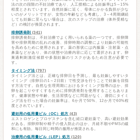
法の次の段階の不妊治療であり、人工授精による妊娠率は5～15%
程度とされています。自然妊娠に近く、母体にかかる負担が少な
いのがメリットですが、女性の年齢なども考慮し、3～4周期継続
しても妊娠に至らない場合は、次のステップの治療（体外受精な
ど）の検討が推奨されます。
排卵誘発剤
(341)
排卵誘発剤は、不妊治療でよく用いられる薬の一つです。排卵障
害や排卵周期の乱れの改善、排卵時期の調整により妊娠の可能性
を高めるために使用されます。薬の形状には内服薬・注射薬・点
鼻薬などがあり、体の状態や治療内容に応じて選択されます。卵
巣過剰刺激症候群や多胎妊娠のリスクがあるため注意が必要で
す。
タイミング法
(797)
タイミング法とは、正確な排卵日を予測し、最も妊娠しやすいタ
イミング（排卵日の1～2日前）で性交渉を行うことで妊娠を目指
す方法です。自然な生理周期におけるタイミング指導のほか、排
卵を起こりやすくするために排卵誘発剤を使用することもありま
す。健康状態や年齢、生活習慣などに問題がなく、適切にタイミ
ング法を行った場合の妊娠率は、6か月で50%、12か月で60%程
度とされています。
避妊用の低用量ピル（OC）処方
(43)
エストロゲンとプロゲスチンを含む経口避妊薬で、高い避妊効果
がある。排卵抑制や精子の侵入防止のほか、月経不順やPMSの緩
和にも有効。毎日同じ時間の服用が推奨される。
治療用の低用量ピル（LEP）処方
(120)