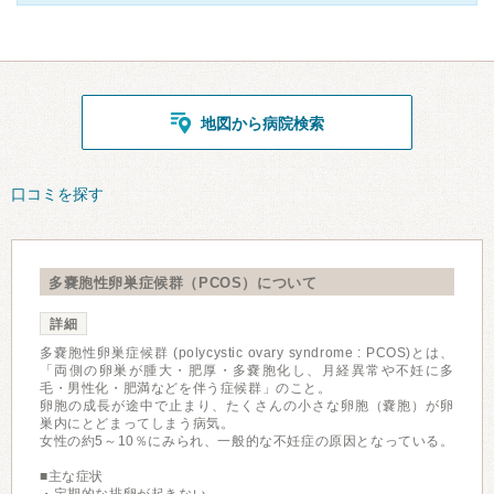
地図から病院検索
口コミを探す
多嚢胞性卵巣症候群（PCOS）について
詳細
多嚢胞性卵巣症候群 (polycystic ovary syndrome : PCOS)とは、
「両側の卵巣が腫大・肥厚・多嚢胞化し、月経異常や不妊に多
毛・男性化・肥満などを伴う症候群」のこと。
卵胞の成⻑が途中で止まり、たくさんの⼩さな卵胞（嚢胞）が卵
巣内にとどまってしまう病気。
女性の約5～10％にみられ、一般的な不妊症の原因となっている。
■主な症状