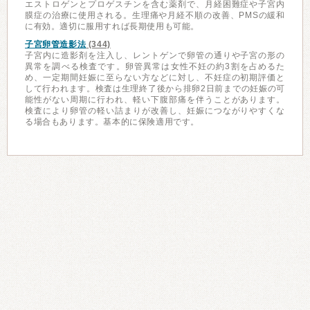
エストロゲンとプロゲスチンを含む薬剤で、月経困難症や子宮内
膜症の治療に使用される。生理痛や月経不順の改善、PMSの緩和
に有効。適切に服用すれば長期使用も可能。
子宮卵管造影法
(344)
子宮内に造影剤を注入し、レントゲンで卵管の通りや子宮の形の
異常を調べる検査です。卵管異常は女性不妊の約3割を占めるた
め、一定期間妊娠に至らない方などに対し、不妊症の初期評価と
して行われます。検査は生理終了後から排卵2日前までの妊娠の可
能性がない周期に行われ、軽い下腹部痛を伴うことがあります。
検査により卵管の軽い詰まりが改善し、妊娠につながりやすくな
る場合もあります。基本的に保険適用です。