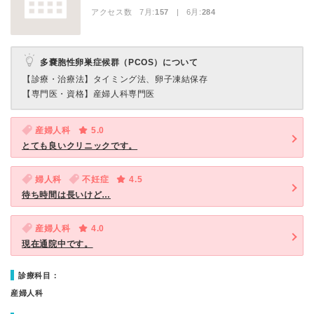
アクセス数 7月:
157
| 6月:
284
多嚢胞性卵巣症候群（PCOS）について
【診療・治療法】
タイミング法、卵子凍結保存
【専門医・資格】
産婦人科専門医
産婦人科
5.0
とても良いクリニックです。
婦人科
不妊症
4.5
待ち時間は長いけど…
産婦人科
4.0
現在通院中です。
診療科目：
産婦人科