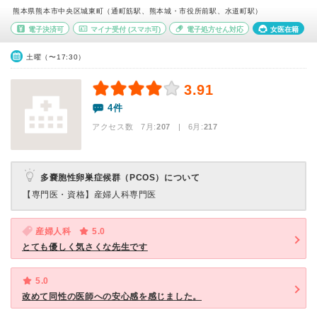
熊本県熊本市中央区城東町（通町筋駅、熊本城・市役所前駅、水道町駅）
電子決済可
マイナ受付
(スマホ可)
電子処方せん対応
女医在籍
土曜（〜17:30）
3.91
4件
アクセス数 7月:
207
| 6月:
217
多嚢胞性卵巣症候群（PCOS）について
【専門医・資格】
産婦人科専門医
産婦人科
5.0
とても優しく気さくな先生です
5.0
改めて同性の医師への安心感を感じました。