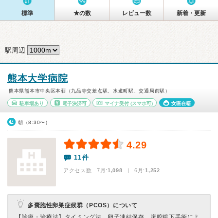
標準
★の数
レビュー数
新着・更新
駅周辺
熊本大学病院
熊本県熊本市中央区本荘（九品寺交差点駅、水道町駅、交通局前駅）
駐車場あり
電子決済可
マイナ受付
(スマホ可)
女医在籍
朝（8:30〜）
4.29
11件
アクセス数 7月:
1,098
| 6月:
1,252
多嚢胞性卵巣症候群（PCOS）について
【診療・治療法】
タイミング法、卵子凍結保存、腹腔鏡下手術によ