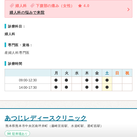
婦人科
下腹部の痛み（女性）
4.0
婦人科の悩みで来院
診療科目：
婦人科
専門医・資格：
産婦人科専門医
診療時間
月
火
水
木
金
土
日
祝
09:00-12:30
14:00-17:30
あつじレディースクリニック
熊本県熊本市中央区南坪井町（藤崎宮前駅、水道町駅、通町筋駅）
駐車場あり