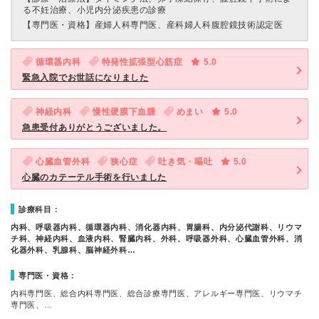
る不妊治療、小児内分泌疾患の診療
【専門医・資格】
産婦人科専門医、産科婦人科腹腔鏡技術認定医
循環器内科
特発性拡張型心筋症
5.0
緊急入院でお世話になりました
神経内科
慢性硬膜下血腫
めまい
5.0
急患受付ありがとうございました。
心臓血管外科
狭心症
吐き気・嘔吐
5.0
心臓のカテーテル手術を行いました
診療科目：
内科、呼吸器内科、循環器内科、消化器内科、胃腸科、内分泌代謝科、リウマ
チ科、神経内科、血液内科、腎臓内科、外科、呼吸器外科、心臓血管外科、消
化器外科、乳腺科、脳神経外科…
専門医・資格：
内科専門医、総合内科専門医、総合診療専門医、アレルギー専門医、リウマチ
専門医、…