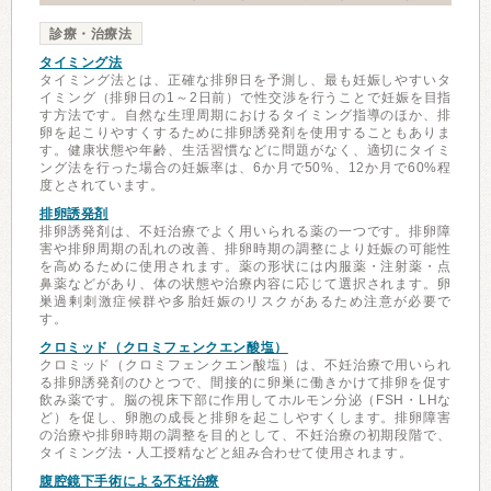
診療・治療法
タイミング法
タイミング法とは、正確な排卵日を予測し、最も妊娠しやすいタ
イミング（排卵日の1～2日前）で性交渉を行うことで妊娠を目指
す方法です。自然な生理周期におけるタイミング指導のほか、排
卵を起こりやすくするために排卵誘発剤を使用することもありま
す。健康状態や年齢、生活習慣などに問題がなく、適切にタイミ
ング法を行った場合の妊娠率は、6か月で50%、12か月で60%程
度とされています。
排卵誘発剤
排卵誘発剤は、不妊治療でよく用いられる薬の一つです。排卵障
害や排卵周期の乱れの改善、排卵時期の調整により妊娠の可能性
を高めるために使用されます。薬の形状には内服薬・注射薬・点
鼻薬などがあり、体の状態や治療内容に応じて選択されます。卵
巣過剰刺激症候群や多胎妊娠のリスクがあるため注意が必要で
す。
クロミッド（クロミフェンクエン酸塩）
クロミッド（クロミフェンクエン酸塩）は、不妊治療で用いられ
る排卵誘発剤のひとつで、間接的に卵巣に働きかけて排卵を促す
飲み薬です。脳の視床下部に作用してホルモン分泌（FSH・LHな
ど）を促し、卵胞の成長と排卵を起こしやすくします。排卵障害
の治療や排卵時期の調整を目的として、不妊治療の初期段階で、
タイミング法・人工授精などと組み合わせて使用されます。
腹腔鏡下手術による不妊治療