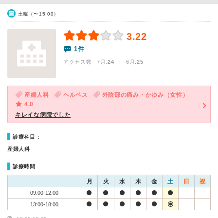
土曜（〜15:00）
3.22
1件
アクセス数 7月:
24
| 6月:
25
産婦人科
ヘルペス
外陰部の痛み・かゆみ（女性）
4.0
キレイな病院でした
診療科目：
産婦人科
診療時間
月
火
水
木
金
土
日
祝
09:00-12:00
13:00-18:00