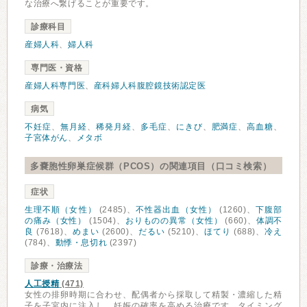
な治療へ繋げることが重要です。
診療科目
産婦人科
、
婦人科
専門医・資格
産婦人科専門医
、
産科婦人科腹腔鏡技術認定医
病気
不妊症
、
無月経
、
稀発月経
、
多毛症
、
にきび
、
肥満症
、
高血糖
、
子宮体がん
、
メタボ
多嚢胞性卵巣症候群（PCOS）の関連項目（口コミ検索）
症状
生理不順（女性）
(2485)、
不性器出血（女性）
(1260)、
下腹部
の痛み（女性）
(1504)、
おりものの異常（女性）
(660)、
体調不
良
(7618)、
めまい
(2600)、
だるい
(5210)、
ほてり
(688)、
冷え
(784)、
動悸・息切れ
(2397)
診療・治療法
人工授精
(471)
女性の排卵時期に合わせ、配偶者から採取して精製・濃縮した精
子を子宮内に注入し、妊娠の確率を高める治療です。タイミング