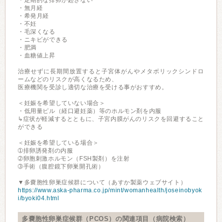
・定期的な排卵が起きない
・無月経
・希発月経
・不妊
・毛深くなる
・ニキビができる
・肥満
・血糖値上昇
治療せずに長期間放置すると子宮体がんやメタボリックシンドロ
ームなどのリスクが高くなるため、
医療機関を受診し適切な治療を受ける事がおすすめ。
＜妊娠を希望していない場合＞
・低用量ピル（経口避妊薬）等のホルモン剤を内服
↳症状が軽減するとともに、子宮内膜がんのリスクを回避すること
ができる
＜妊娠を希望している場合＞
➀排卵誘発剤の内服
➁卵胞刺激ホルモン（FSH製剤）を注射
➂手術（腹腔鏡下卵巣開孔術）
▼多嚢胞性卵巣症候群について（あすか製薬ウェブサイト）
https://www.aska-pharma.co.jp/mint/womanhealth/joseinobyok
i/byoki04.html
多嚢胞性卵巣症候群（PCOS）の関連項目（病院検索）