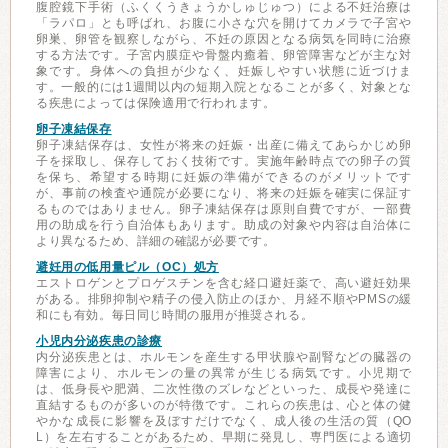
腹腔鏡下手術（ふくくうきょうかしゅじゅつ）による不妊治療は
「ラパロ」とも呼ばれ、お腹に小さな穴を開けてカメラで子宮や
卵巣、卵管を観察しながら、不妊の原因となる病気を同時に治療
する方法です。子宮内膜症や骨盤内癒着、卵管障害などが主な対
象です。身体への負担が少なく、妊娠しやすい状態に近づけま
す。一般的には1週間以内の短期入院となることが多く、対象とな
る疾患によっては保険適用で行われます。
卵子凍結保存
卵子凍結保存は、女性が将来の妊娠・出産に備えてあらかじめ卵
子を採取し、保存しておく技術です。実施年齢時点での卵子の質
を保ち、希望する時期に妊娠の準備ができるのがメリットです
が、事前の検査や通院が必要になり、将来の妊娠を確実に保証す
るものではありません。卵子凍結保存は原則自費ですが、一部費
用の助成を行う自治体もあります。助成の対象や内容は自治体に
より異なるため、詳細の確認が必要です。
避妊用の低用量ピル（OC）処方
エストロゲンとプロゲスチンを含む経口避妊薬で、高い避妊効果
がある。排卵抑制や精子の侵入防止のほか、月経不順やPMSの緩
和にも有効。毎日同じ時間の服用が推奨される。
小児内分泌疾患の診療
内分泌疾患とは、ホルモンを産生する甲状腺や副腎などの臓器の
障害により、ホルモンの量の異常が生じる病気です。小児期で
は、低身長や肥満、二次性徴のズレなどといった、成長や発達に
直結するものが多いのが特徴です。これらの疾患は、心と体の健
やかな成長に影響を及ぼすだけでなく、成人後の生活の質（QO
L）を左右することがあるため、早期に発見し、専門医による適切