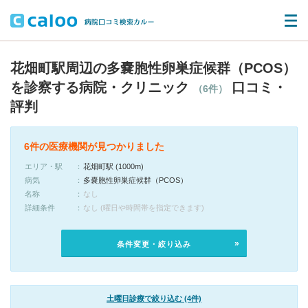
花畑町駅周辺の多嚢胞性卵巣症候群（PCOS）
を診察する病院・クリニック
口コミ・
（6件）
評判
6件の医療機関が見つかりました
エリア・駅
花畑町駅 (1000m)
病気
多嚢胞性卵巣症候群（PCOS）
名称
なし
詳細条件
なし (曜日や時間帯を指定できます)
条件変更・絞り込み
土曜日診療で絞り込む (4件)