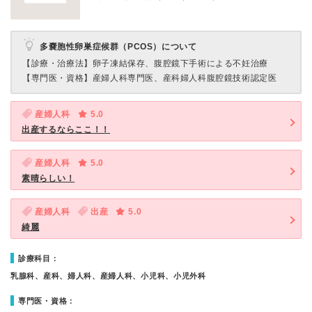
多嚢胞性卵巣症候群（PCOS）について
【診療・治療法】
卵子凍結保存、腹腔鏡下手術による不妊治療
【専門医・資格】
産婦人科専門医、産科婦人科腹腔鏡技術認定医
産婦人科
5.0
出産するならここ！！
産婦人科
5.0
素晴らしい！
産婦人科
出産
5.0
綺麗
診療科目：
乳腺科、産科、婦人科、産婦人科、小児科、小児外科
専門医・資格：