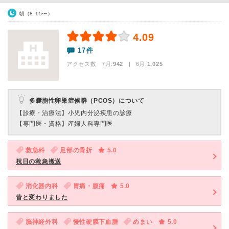
朝（8:15〜）
4.09
17件
アクセス数 7月:
942
| 6月:
1,025
多嚢胞性卵巣症候群（PCOS）について
【診療・治療法】
小児内分泌疾患の診療
【専門医・資格】
産婦人科専門医
救急科
足部の骨折
5.0
祝日の救急搬送
消化器内科
胃痛・腹痛
5.0
昔と変わりました
脳神経外科
慢性硬膜下血腫
めまい
5.0