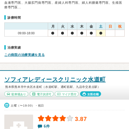
血液専門医、大腸肛門病専門医、産婦人科専門医、婦人科腫瘍専門医、生殖医
療専門医…
診療時間
月
火
水
木
金
土
日
祝
09:00-18:00
治療実績
この病院の治療実績を見る
ソフィアレディースクリニック水道町
熊本県熊本市中央区水道町（水道町駅、通町筋駅、九品寺交差点駅）
駐車場あり
電子決済可
マイナ受付
女医在籍
土曜（〜19:00）・祝日
3.87
6件