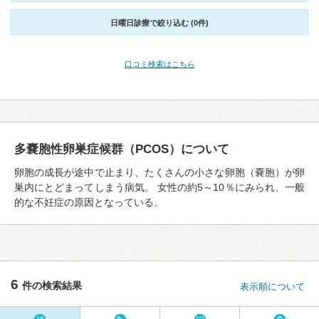
日曜日診療で絞り込む (0件)
口コミ検索はこちら
多嚢胞性卵巣症候群（PCOS）について
卵胞の成⻑が途中で止まり、たくさんの⼩さな卵胞（嚢胞）が卵
巣内にとどまってしまう病気。 女性の約5～10％にみられ、一般
的な不妊症の原因となっている。
6
件の検索結果
表示順について