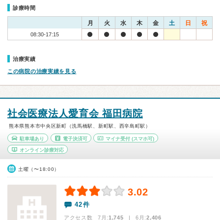
診療時間
月
火
水
木
金
土
日
祝
08:30-17:15
治療実績
この病院の治療実績を見る
社会医療法人愛育会 福田病院
熊本県熊本市中央区新町（洗馬橋駅、新町駅、西辛島町駅）
駐車場あり
電子決済可
マイナ受付
(スマホ可)
オンライン診療対応
土曜（〜18:00）
3.02
42件
アクセス数 7月:
1,745
| 6月:
2,406