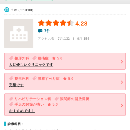
土曜（〜13:00）
4.28
3件
アクセス数 7月:
132
| 6月:
154
整形外科
腰痛症
5.0
人に優しいクリニックです
整形外科
腰椎すべり症
5.0
完璧です
リハビリテーション科
膝関節の開放骨折
手足の関節が痛い
5.0
おすすめです！
診療科目：