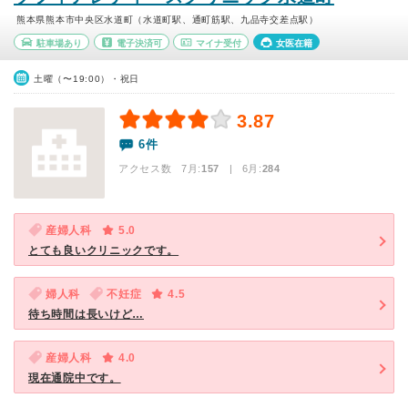
熊本県熊本市中央区水道町（水道町駅、通町筋駅、九品寺交差点駅）
駐車場あり
電子決済可
マイナ受付
女医在籍
土曜（〜19:00）・祝日
3.87
6件
アクセス数 7月:
157
| 6月:
284
産婦人科
5.0
とても良いクリニックです。
婦人科
不妊症
4.5
待ち時間は長いけど…
産婦人科
4.0
現在通院中です。