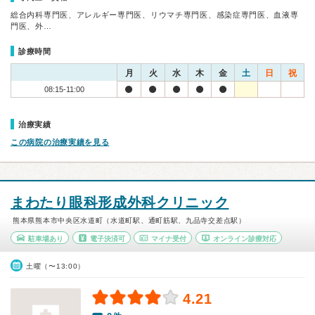
総合内科専門医、アレルギー専門医、リウマチ専門医、感染症専門医、血液専
門医、外…
診療時間
月
火
水
木
金
土
日
祝
08:15-11:00
治療実績
この病院の治療実績を見る
まわたり眼科形成外科クリニック
熊本県熊本市中央区水道町（水道町駅、通町筋駅、九品寺交差点駅）
駐車場あり
電子決済可
マイナ受付
オンライン診療対応
土曜（〜13:00）
4.21