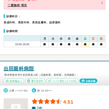
美容外科
4.5
二重施術 埋没
診療科目：
形成外科、美容外科、美容皮膚科、泌尿器科
診療時間
月
火
水
木
金
土
日
祝
10:00-18:00
出田眼科病院
熊本県熊本市中央区西唐人町（呉服町駅、新町駅、洗馬橋駅）
駐車場あり
電子決済可
マイナ受付
(スマホ可)
女医在籍
土曜（〜17:30）
朝（8:30〜）
4.51
7件