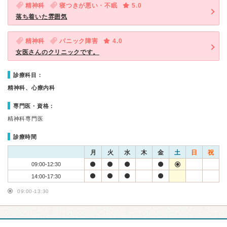
精神科
寝つきが悪い・不眠
5.0
落ち着いた雰囲気
精神科
パニック障害
4.0
女医さんのクリニックです。
診療科目：
精神科、心療内科
専門医・資格：
精神科専門医
診療時間
月
火
水
木
金
土
日
祝
09:00-12:30
14:00-17:30
09:00-13:30