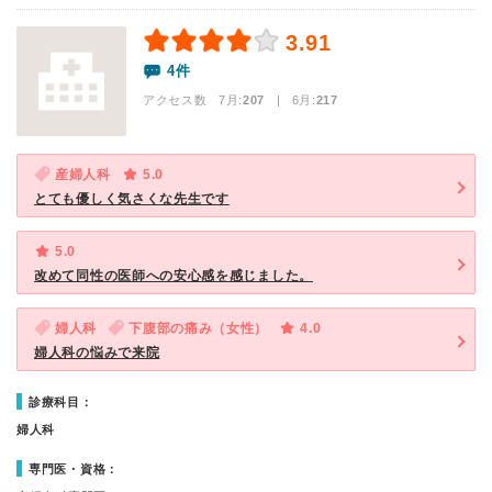
3.91
4件
アクセス数 7月:
207
| 6月:
217
産婦人科
5.0
とても優しく気さくな先生です
5.0
改めて同性の医師への安心感を感じました。
婦人科
下腹部の痛み（女性）
4.0
婦人科の悩みで来院
診療科目：
婦人科
専門医・資格：