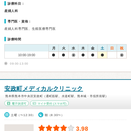
診療科目：
産婦人科
専門医・資格：
産婦人科専門医、生殖医療専門医
診療時間
月
火
水
木
金
土
日
祝
10:00-19:00
09:00-13:00
安政町メディカルクリニック
熊本県熊本市中央区安政町（通町筋駅、水道町駅、熊本城・市役所前駅）
電子決済可
マイナ受付
(スマホ可)
土曜（〜12:30）
朝（8:30〜）
3.98