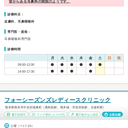
昔からある耳鼻科の病院のようです。
診療科目：
皮膚科、耳鼻咽喉科
専門医・資格：
耳鼻咽喉科専門医
診療時間
月
火
水
木
金
土
日
祝
09:00-12:00
14:00-17:30
フォーシーズンズレディースクリニック
熊本県熊本市中央区城東町（通町筋駅、熊本城・市役所前駅、水道町駅）
電子決済可
マイナ受付
(スマホ可)
電子処方せん対応
女医在籍
土曜（〜17:30）