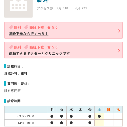
2件
アクセス数 7月:
318
| 6月:
271
眼科
眼瞼下垂
5.0
眼瞼下垂なら行くべき！
眼科
眼瞼下垂
5.0
信頼できるドクターとクリニックです
診療科目：
形成外科、眼科
専門医・資格：
眼科専門医
診療時間
月
火
水
木
金
土
日
祝
09:00-13:00
14:00-18:00