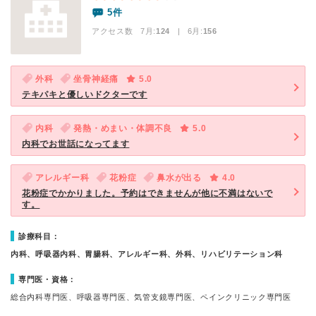
5件
アクセス数 7月:
124
| 6月:
156
外科
坐骨神経痛
5.0
テキパキと優しいドクターです
内科
発熱・めまい・体調不良
5.0
内科でお世話になってます
アレルギー科
花粉症
鼻水が出る
4.0
花粉症でかかりました。予約はできませんが他に不満はないで
す。
診療科目：
内科、呼吸器内科、胃腸科、アレルギー科、外科、リハビリテーション科
専門医・資格：
総合内科専門医、呼吸器専門医、気管支鏡専門医、ペインクリニック専門医