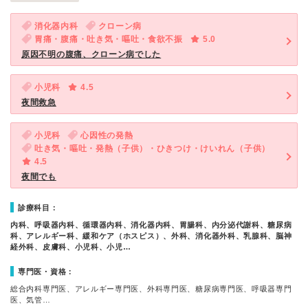
消化器内科
クローン病
胃痛・腹痛・吐き気・嘔吐・食欲不振
5.0
原因不明の腹痛、クローン病でした
小児科
4.5
夜間救急
小児科
心因性の発熱
吐き気・嘔吐・発熱（子供）・ひきつけ・けいれん（子供）
4.5
夜間でも
診療科目：
内科、呼吸器内科、循環器内科、消化器内科、胃腸科、内分泌代謝科、糖尿病
科、アレルギー科、緩和ケア（ホスピス）、外科、消化器外科、乳腺科、脳神
経外科、皮膚科、小児科、小児…
専門医・資格：
総合内科専門医、アレルギー専門医、外科専門医、糖尿病専門医、呼吸器専門
医、気管…