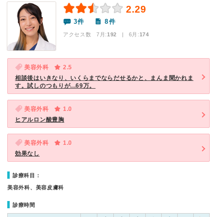
2.29
3件
8件
アクセス数 7月:
192
| 6月:
174
美容外科
2.5
相談後はいきなり、いくらまでならだせるかと、まんま聞かれま
す。試しのつもりが...69万。
美容外科
1.0
ヒアルロン酸豊胸
美容外科
1.0
効果なし
診療科目：
美容外科、美容皮膚科
診療時間