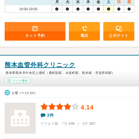
月
火
水
木
金
土
日
祝
10:00-19:00
ネット予約
電話
公式サイト
熊本血管外科クリニック
熊本県熊本市中央区上通町（通町筋駅、水道町駅、熊本城・市役所前駅）
マイナ受付
土曜（〜12:00）
4.14
2件
アクセス数 7月:
240
| 6月:
207