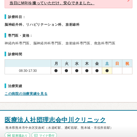
当日にMRIを撮っていただけ、安心できました。
診療科目：
脳神経外科、リハビリテーション科、放射線科
専門医・資格：
神経内科専門医、脳神経外科専門医、放射線科専門医、救急科専門医
診療時間
月
火
水
木
金
土
日
祝
08:30-17:30
治療実績
この病院の治療実績を見る
医療法人社団理志会中川クリニック
熊本県熊本市中央区安政町（水道町駅、通町筋駅、熊本城・市役所前駅）
駐車場あり
マイナ受付