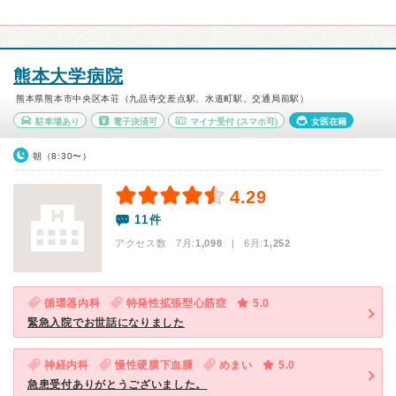
熊本大学病院
熊本県熊本市中央区本荘（九品寺交差点駅、水道町駅、交通局前駅）
駐車場あり
電子決済可
マイナ受付
(スマホ可)
女医在籍
朝（8:30〜）
4.29
11件
アクセス数 7月:
1,098
| 6月:
1,252
循環器内科
特発性拡張型心筋症
5.0
緊急入院でお世話になりました
神経内科
慢性硬膜下血腫
めまい
5.0
急患受付ありがとうございました。