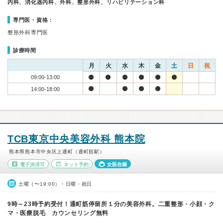
内科、消化器内科、外科、整形外科、リハビリテーション科
専門医・資格：
整形外科専門医
診療時間
月
火
水
木
金
土
日
祝
09:00-13:00
14:00-18:00
TCB東京中央美容外科 熊本院
熊本県熊本市中央区上通町（通町筋駅）
電子決済可
ネット予約
女医在籍
土曜（〜19:00）・日曜・祝日
9時～23時予約受付！通町筋停留所１分の美容外科。二重整形・小顔・ク
マ・医療脱毛 カウンセリング無料