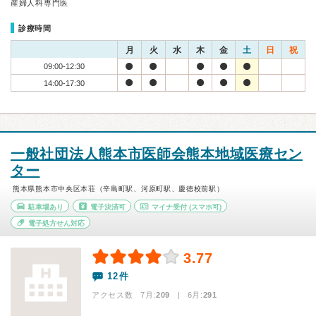
産婦人科専門医
診療時間
月
火
水
木
金
土
日
祝
09:00-12:30
14:00-17:30
一般社団法人熊本市医師会熊本地域医療セン
ター
熊本県熊本市中央区本荘（辛島町駅、河原町駅、慶徳校前駅）
駐車場あり
電子決済可
マイナ受付
(スマホ可)
電子処方せん対応
3.77
12件
アクセス数 7月:
209
| 6月:
291