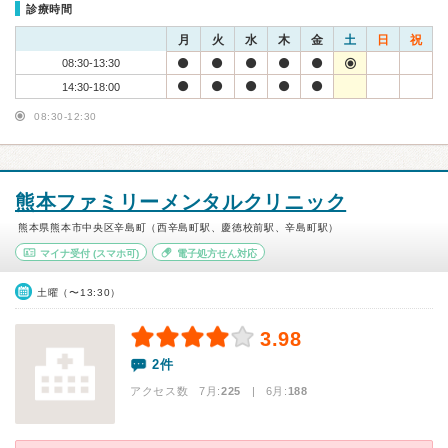
診療時間
月
火
水
木
金
土
日
祝
08:30-13:30
14:30-18:00
08:30-12:30
熊本ファミリーメンタルクリニック
熊本県熊本市中央区辛島町（西辛島町駅、慶徳校前駅、辛島町駅）
マイナ受付
(スマホ可)
電子処方せん対応
土曜（〜13:30）
3.98
2件
アクセス数 7月:
225
| 6月:
188