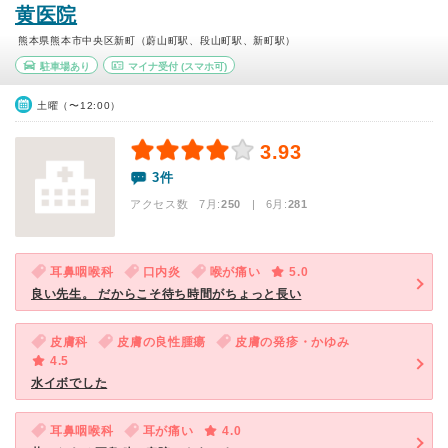
黄医院
熊本県熊本市中央区新町（蔚山町駅、段山町駅、新町駅）
駐車場あり
マイナ受付
(スマホ可)
土曜（〜12:00）
3.93
3件
アクセス数 7月:
250
| 6月:
281
耳鼻咽喉科
口内炎
喉が痛い
5.0
良い先生。 だからこそ待ち時間がちょっと長い
皮膚科
皮膚の良性腫瘍
皮膚の発疹・かゆみ
4.5
水イボでした
耳鼻咽喉科
耳が痛い
4.0