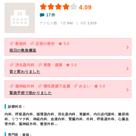
4.09
17件
アクセス数 7月:
942
| 6月:
1,025
救急科
足部の骨折
5.0
祝日の救急搬送
消化器内科
胃痛・腹痛
5.0
昔と変わりました
脳神経外科
慢性硬膜下血腫
めまい
5.0
緊急手術で助かりました
診療科目：
内科、呼吸器内科、循環器内科、消化器内科、胃腸科、内分泌代謝科、糖尿病
科、リウマチ科、神経内科、血液内科、腎臓内科、外科、呼吸器外科、心臓血
管外科、脳神経外科、整形外科…
専門医・資格：