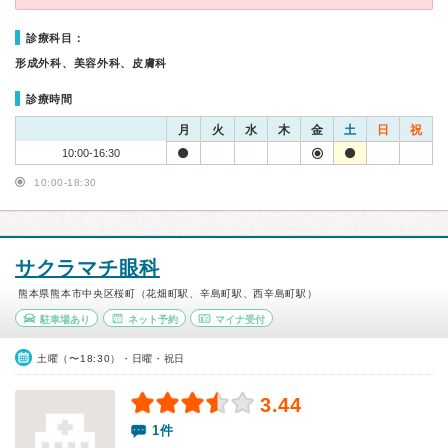
診療科目：
形成外科、美容外科、皮膚科
診療時間
月
火
水
木
金
土
日
祝
10:00-16:30
10:00-18:30
サクラマチ眼科
熊本県熊本市中央区桜町（花畑町駅、辛島町駅、西辛島町駅）
駐車場あり
ネット予約
マイナ受付
土曜（〜18:30）・日曜・祝日
3.44
1件