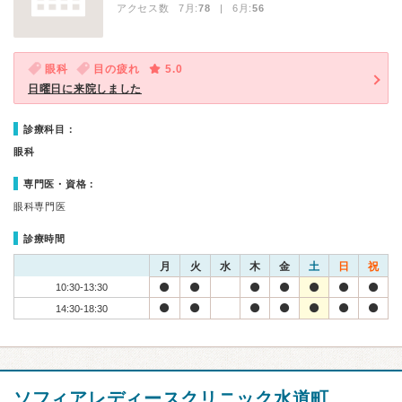
アクセス数 7月:
78
| 6月:
56
眼科
目の疲れ
5.0
日曜日に来院しました
診療科目：
眼科
専門医・資格：
眼科専門医
診療時間
月
火
水
木
金
土
日
祝
10:30-13:30
14:30-18:30
ソフィアレディースクリニック水道町