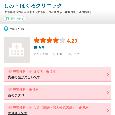
しみ・ほくろクリニック
熊本県熊本市中央区下通（熊本城・市役所前駅、花畑町駅、通町筋駅）
電子決済可
土曜（〜16:30）
4.20
6件
アクセス数 7月:
488
| 6月:
512
美容外科
ほくろ
5.0
先生の話が楽しいです
美容外科
5.0
首のホクロ
美容外科
しみ（肝斑・老人性色素斑）
5.0
オススメです