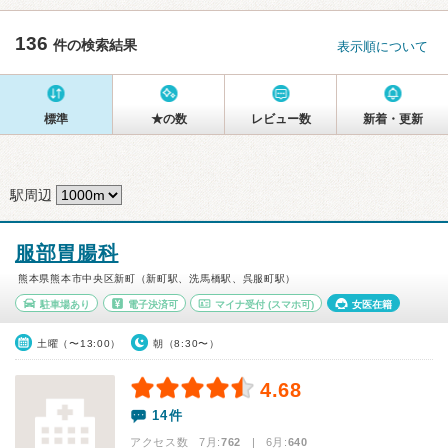
136
件の検索結果
表示順について
標準
★の数
レビュー数
新着・更新
駅周辺
服部胃腸科
熊本県熊本市中央区新町（新町駅、洗馬橋駅、呉服町駅）
駐車場あり
電子決済可
マイナ受付
(スマホ可)
女医在籍
土曜（〜13:00）
朝（8:30〜）
4.68
14件
アクセス数 7月:
762
| 6月:
640