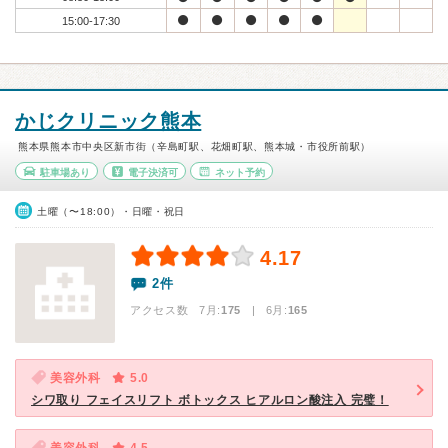
15:00-17:30
かじクリニック熊本
熊本県熊本市中央区新市街（辛島町駅、花畑町駅、熊本城・市役所前駅）
駐車場あり
電子決済可
ネット予約
土曜（〜18:00）・日曜・祝日
4.17
2件
アクセス数 7月:
175
| 6月:
165
美容外科
5.0
シワ取り フェイスリフト ボトックス ヒアルロン酸注入 完璧！