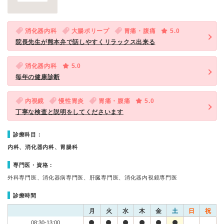
消化器内科
大腸ポリープ
胃痛・腹痛
5.0
院長先生が熊本弁で話しやすくリラックス出来る
消化器内科
5.0
毎年の健康診断
内視鏡
慢性胃炎
胃痛・腹痛
5.0
丁寧な検査と説明をしてくださいます
診療科目：
内科、消化器内科、胃腸科
専門医・資格：
外科専門医、消化器病専門医、肝臓専門医、消化器内視鏡専門医
診療時間
月
火
水
木
金
土
日
祝
08:30-13:00