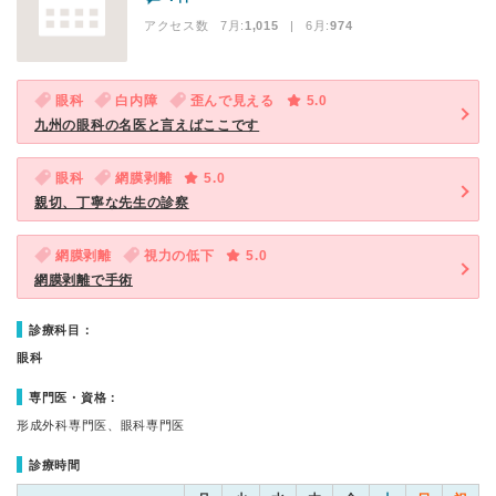
アクセス数 7月:
1,015
| 6月:
974
眼科
白内障
歪んで見える
5.0
九州の眼科の名医と言えばここです
眼科
網膜剥離
5.0
親切、丁寧な先生の診察
網膜剥離
視力の低下
5.0
網膜剥離で手術
診療科目：
眼科
専門医・資格：
形成外科専門医、眼科専門医
診療時間