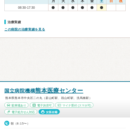
月
火
水
木
金
土
日
祝
08:30-17:30
治療実績
この病院の治療実績を見る
熊本医療センター
国立病院機構
熊本県熊本市中央区二の丸（蔚山町駅、段山町駅、洗馬橋駅）
駐車場あり
電子決済可
マイナ受付
(スマホ可)
電子処方せん対応
女医在籍
朝（8:15〜）