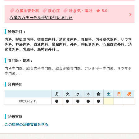
心臓血管外科
狭心症
吐き気・嘔吐
5.0
心臓のカテーテル手術を行いました
診療科目：
内科、呼吸器内科、循環器内科、消化器内科、胃腸科、内分泌代謝科、リウマ
チ科、神経内科、血液内科、腎臓内科、外科、呼吸器外科、心臓血管外科、消
化器外科、乳腺科、脳神経外科…
専門医・資格：
内科専門医、総合内科専門医、総合診療専門医、アレルギー専門医、リウマチ
専門医、…
診療時間
月
火
水
木
金
土
日
祝
08:30-17:15
治療実績
この病院の治療実績を見る