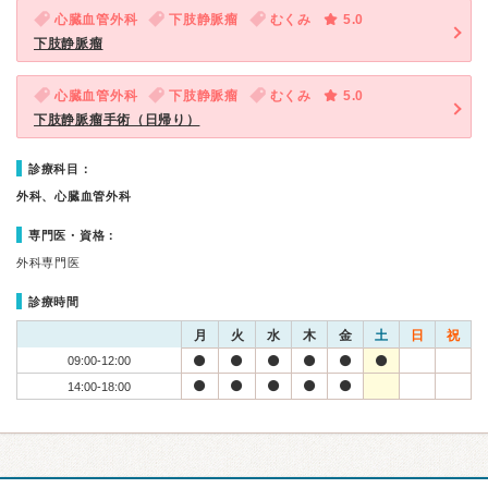
心臓血管外科
下肢静脈瘤
むくみ
5.0
下肢静脈瘤
心臓血管外科
下肢静脈瘤
むくみ
5.0
下肢静脈瘤手術（日帰り）
診療科目：
外科、心臓血管外科
専門医・資格：
外科専門医
診療時間
月
火
水
木
金
土
日
祝
09:00-12:00
14:00-18:00